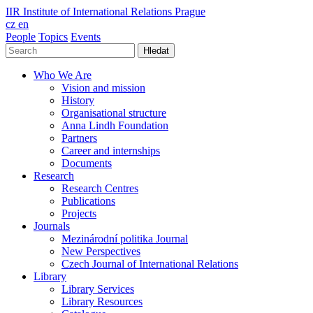
IIR
Institute of International Relations Prague
cz
en
People
Topics
Events
Hledat
Who We Are
Vision and mission
History
Organisational structure
Anna Lindh Foundation
Partners
Career and internships
Documents
Research
Research Centres
Publications
Projects
Journals
Mezinárodní politika Journal
New Perspectives
Czech Journal of International Relations
Library
Library Services
Library Resources