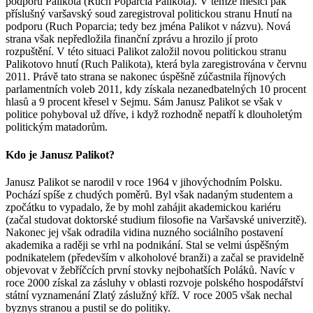
podporu Palikota (Ruch Poparcia Palikota). V témže měsíci pak
příslušný varšavský soud zaregistroval politickou stranu Hnutí na
podporu (Ruch Poparcia; tedy bez jména Palikot v názvu). Nová
strana však nepředložila finanční zprávu a hrozilo jí proto
rozpuštění. V této situaci Palikot založil novou politickou stranu
Palikotovo hnutí (Ruch Palikota), která byla zaregistrována v červnu
2011. Právě tato strana se nakonec úspěšně zúčastnila říjnových
parlamentních voleb 2011, kdy získala nezanedbatelných 10 procent
hlasů a 9 procent křesel v Sejmu. Sám Janusz Palikot se však v
politice pohyboval už dříve, i když rozhodně nepatří k dlouholetým
politickým matadorům.
Kdo je Janusz Palikot?
Janusz Palikot se narodil v roce 1964 v jihovýchodním Polsku.
Pochází spíše z chudých poměrů. Byl však nadaným studentem a
zpočátku to vypadalo, že by mohl zahájit akademickou kariéru
(začal studovat doktorské studium filosofie na Varšavské univerzitě).
Nakonec jej však odradila vidina nuzného sociálního postavení
akademika a raději se vrhl na podnikání. Stal se velmi úspěšným
podnikatelem (především v alkoholové branži) a začal se pravidelně
objevovat v žebříčcích první stovky nejbohatších Poláků. Navíc v
roce 2000 získal za zásluhy v oblasti rozvoje polského hospodářství
státní vyznamenání Zlatý záslužný kříž. V roce 2005 však nechal
byznys stranou a pustil se do politiky.