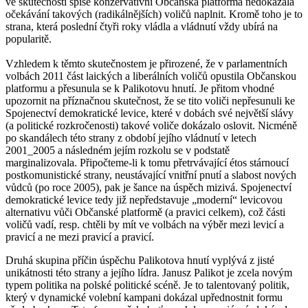
ve skutečnosti spíše konzervativní Občanská platforma nedokázala
očekávání takových (radikálnějších) voličů naplnit. Kromě toho je to
strana, která poslední čtyři roky vládla a vládnutí vždy ubírá na
popularitě.
Vzhledem k těmto skutečnostem je přirozené, že v parlamentních
volbách 2011 část laických a liberálních voličů opustila Občanskou
platformu a přesunula se k Palikotovu hnutí. Je přitom vhodné
upozornit na příznačnou skutečnost, že se tito voliči nepřesunuli ke
Spojenectví demokratické levice, které v dobách své největší slávy
(a politické rozkročenosti) takové voliče dokázalo oslovit. Nicméně
po skandálech této strany z období jejího vládnutí v letech
2001_2005 a následném jejím rozkolu se v podstatě
marginalizovala. Připočteme-li k tomu přetrvávající étos stárnoucí
postkomunistické strany, neustávající vnitřní pnutí a slabost nových
vůdců (po roce 2005), pak je šance na úspěch mizivá. Spojenectví
demokratické levice tedy již nepředstavuje „moderní“ levicovou
alternativu vůči Občanské platformě (a pravici celkem), což části
voličů vadí, resp. chtěli by mít ve volbách na výběr mezi levicí a
pravicí a ne mezi pravicí a pravicí.
Druhá skupina příčin úspěchu Palikotova hnutí vyplývá z jisté
unikátnosti této strany a jejího lídra. Janusz Palikot je zcela novým
typem politika na polské politické scéně. Je to talentovaný politik,
který v dynamické volební kampani dokázal upřednostnit formu