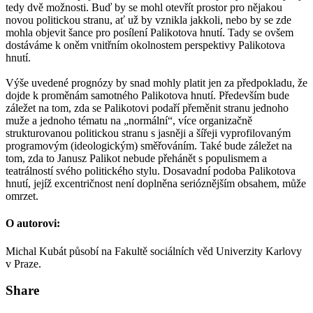
tedy dvě možnosti. Buď by se mohl otevřít prostor pro nějakou
novou politickou stranu, ať už by vznikla jakkoli, nebo by se zde
mohla objevit šance pro posílení Palikotova hnutí. Tady se ovšem
dostáváme k oněm vnitřním okolnostem perspektivy Palikotova
hnutí.
Výše uvedené prognózy by snad mohly platit jen za předpokladu, že
dojde k proměnám samotného Palikotova hnutí. Především bude
záležet na tom, zda se Palikotovi podaří přeměnit stranu jednoho
muže a jednoho tématu na „normální“, více organizačně
strukturovanou politickou stranu s jasněji a šířeji vyprofilovaným
programovým (ideologickým) směřováním. Také bude záležet na
tom, zda to Janusz Palikot nebude přehánět s populismem a
teatrálností svého politického stylu. Dosavadní podoba Palikotova
hnutí, jejíž excentričnost není doplněna serióznějším obsahem, může
omrzet.
O autorovi:
Michal Kubát působí na Fakultě sociálních věd Univerzity Karlovy
v Praze.
Share