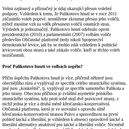
Velmi zajímavý a příznačný je údaj ukazující přesun volební
podpory. Vzhledem k tomu, že Palikotovo hnutí se v roce 2011
zúčastnilo voleb poprvé, nemůžeme zkoumat přesun jeho voličů,
nýbrž musíme vzít za vděk přesunem voličů ostatních stran.
Výsledek je jednoznačný. Palikotovo hnutí odebralo oproti
prezidentským (2010) a parlamentním (2007) volbám voliče
především Občanské platformě (tedy nikoli Spojenectví
demokratické levice, jak by se mohlo zdát vzhledem k politické
levicovosti obou stran) a také získalo voliče, kteří se těchto voleb
nezúčastnili.
Proč Palikotovo hnutí ve volbách uspělo?
Příčin úspěchu Palikotova hnutí je více, přičemž některé jsou
obecnějšího rázu a vyplývají ze specifik celého stranického systému,
jiné jsou „konkrétní“, tj. vyplývají ze specifik samotného Palikota a
jeho strany. Obecnou příčinou je zvláštní asymetrie polského
stranického systému, kdy proti sobě stojí dvě pravicové strany, z
nichž jedna je více a druhá méně křesťansko-konzervativní.
Občanská platforma, která je ve srovnání s opravdu silně
křesťansko-konzervativní stranou Právo a spravedlnost na první
pohled laická a liberální, je vzhledem k absenci opravdově laické a
liberální alternativy atraktivní pro laické a liberální voliče. Nicméně