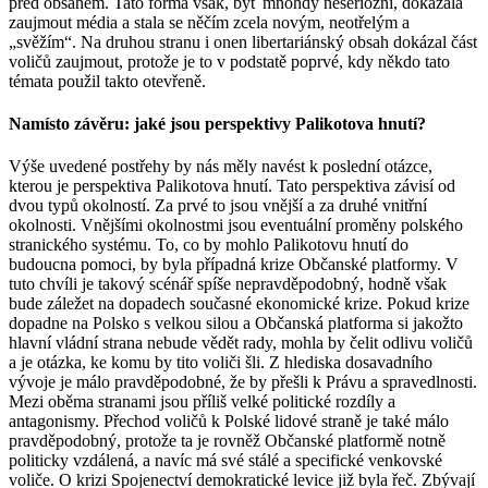
před obsahem. Tato forma však, byť mnohdy neseriózní, dokázala
zaujmout média a stala se něčím zcela novým, neotřelým a
„svěžím“. Na druhou stranu i onen libertariánský obsah dokázal část
voličů zaujmout, protože je to v podstatě poprvé, kdy někdo tato
témata použil takto otevřeně.
Namísto závěru: jaké jsou perspektivy Palikotova hnutí?
Výše uvedené postřehy by nás měly navést k poslední otázce,
kterou je perspektiva Palikotova hnutí. Tato perspektiva závisí od
dvou typů okolností. Za prvé to jsou vnější a za druhé vnitřní
okolnosti. Vnějšími okolnostmi jsou eventuální proměny polského
stranického systému. To, co by mohlo Palikotovu hnutí do
budoucna pomoci, by byla případná krize Občanské platformy. V
tuto chvíli je takový scénář spíše nepravděpodobný, hodně však
bude záležet na dopadech současné ekonomické krize. Pokud krize
dopadne na Polsko s velkou silou a Občanská platforma si jakožto
hlavní vládní strana nebude vědět rady, mohla by čelit odlivu voličů
a je otázka, ke komu by tito voliči šli. Z hlediska dosavadního
vývoje je málo pravděpodobné, že by přešli k Právu a spravedlnosti.
Mezi oběma stranami jsou příliš velké politické rozdíly a
antagonismy. Přechod voličů k Polské lidové straně je také málo
pravděpodobný, protože ta je rovněž Občanské platformě notně
politicky vzdálená, a navíc má své stálé a specifické venkovské
voliče. O krizi Spojenectví demokratické levice již byla řeč. Zbývají