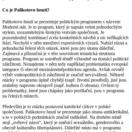
Co je Palikotovo hnutí?
Palikotovo hnutí se prezentuje politickým programem s názvem
Moderní stát. Je to program, který je napsán velmi jednoduchým
stylem, srozumitelným širokým vrstvám společnosti. Je
pozoruhodný kombinací zcela konkrétních návrhů a nic neříkajících
frází. Nechybí v něm množství expresivních výrazů. Nabízí rázná a
jednoduchá řešení těch otázek, které jsou pro stranu důležité.
Zajímavá a příznačná je v této souvislosti tematická struktura
programu. Program se soustředí téměř výhradně na domácí politické
záležitosti. Nenajdeme v něm tedy například problematiku evropské
integrace či obecně mezinárodněpolitickou agendu. Avšak rovněž
výběr vnitropolitických záležitostí je značně nevyvážený. Některé
otázky v programu úplně chybějí (např. životní prostředí), jiné jsou
zmíněny naprosto okrajově (např. kultura či obrana). Ovšem ty
problematiky, které jsou chápány jako profilační, jsou v programu
na čelných místech.
Především je to otázka postavení katolické církve v polské
společnosti. Palikotovo hnutí se prezentuje jako strana antiklerikální,
a to v polských podmínkách značně radikálně. Na druhém místě
stojí „světový názor“, který je směsicí sexuálního, genderového a
obecně kulturního libertariánství. Důležité místo má v programu