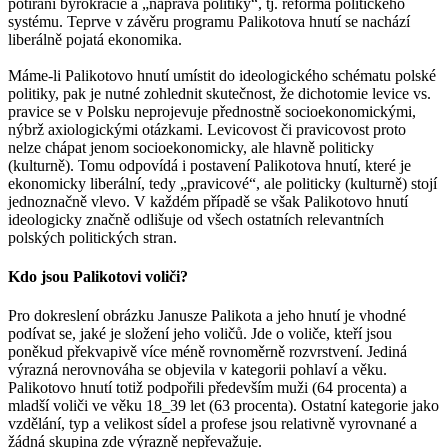
potírání byrokracie a „náprava politiky“, tj. reforma politického
systému. Teprve v závěru programu Palikotova hnutí se nachází
liberálně pojatá ekonomika.
Máme-li Palikotovo hnutí umístit do ideologického schématu polské
politiky, pak je nutné zohlednit skutečnost, že dichotomie levice vs.
pravice se v Polsku neprojevuje přednostně socioekonomickými,
nýbrž axiologickými otázkami. Levicovost či pravicovost proto
nelze chápat jenom socioekonomicky, ale hlavně politicky
(kulturně). Tomu odpovídá i postavení Palikotova hnutí, které je
ekonomicky liberální, tedy „pravicové“, ale politicky (kulturně) stojí
jednoznačně vlevo. V každém případě se však Palikotovo hnutí
ideologicky značně odlišuje od všech ostatních relevantních
polských politických stran.
Kdo jsou Palikotovi voliči?
Pro dokreslení obrázku Janusze Palikota a jeho hnutí je vhodné
podívat se, jaké je složení jeho voličů. Jde o voliče, kteří jsou
poněkud překvapivě více méně rovnoměrně rozvrstvení. Jediná
výrazná nerovnováha se objevila v kategorii pohlaví a věku.
Palikotovo hnutí totiž podpořili především muži (64 procenta) a
mladší voliči ve věku 18_39 let (63 procenta). Ostatní kategorie jako
vzdělání, typ a velikost sídel a profese jsou relativně vyrovnané a
žádná skupina zde výrazně nepřevažuje.