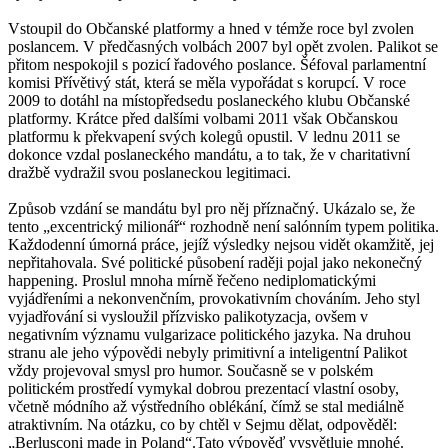
Vstoupil do Občanské platformy a hned v témže roce byl zvolen
poslancem. V předčasných volbách 2007 byl opět zvolen. Palikot se
přitom nespokojil s pozicí řadového poslance. Šéfoval parlamentní
komisi Přívětivý stát, která se měla vypořádat s korupcí. V roce
2009 to dotáhl na místopředsedu poslaneckého klubu Občanské
platformy. Krátce před dalšími volbami 2011 však Občanskou
platformu k překvapení svých kolegů opustil. V lednu 2011 se
dokonce vzdal poslaneckého mandátu, a to tak, že v charitativní
dražbě vydražil svou poslaneckou legitimaci.
Způsob vzdání se mandátu byl pro něj příznačný. Ukázalo se, že
tento „excentrický milionář“ rozhodně není salónním typem politika.
Každodenní úmorná práce, jejíž výsledky nejsou vidět okamžitě, jej
nepřitahovala. Své politické působení raději pojal jako nekonečný
happening. Proslul mnoha mírně řečeno nediplomatickými
vyjádřeními a nekonvenčním, provokativním chováním. Jeho styl
vyjadřování si vysloužil přízvisko palikotyzacja, ovšem v
negativním významu vulgarizace politického jazyka. Na druhou
stranu ale jeho výpovědi nebyly primitivní a inteligentní Palikot
vždy projevoval smysl pro humor. Současně se v polském
politickém prostředí vymykal dobrou prezentací vlastní osoby,
včetně módního až výstředního oblékání, čímž se stal mediálně
atraktivním. Na otázku, co by chtěl v Sejmu dělat, odpověděl:
„Berlusconi made in Poland“.Tato výpověď vysvětluje mnohé.