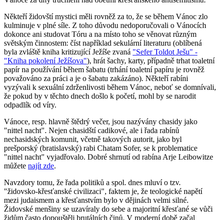
Někteří židovští mystici měli rovněž za to, že se během Vánoc zlo
kulminuje v plné síle. Z toho důvodu nedoporučovali o Vánocích
dokonce ani studovat Tóru a na místo toho se věnovat různým
světským činnostem: číst například sekulární literaturu (oblíbená
byla zvláště kniha kritizující Ježíše zvaná
"Sefer Toldot Ješu" -
"Kniha pokolení Ježíšova"
), hrát šachy, karty, případně trhat toaletní
papír na používání během šabatu (trhání toaletní papíru je rovněž
považováno za práci a je o šabatu zakázáno). Někteří rabíni
vyzývali k sexuální zdrženlivosti během Vánoc, neboť se domnívali,
že pokud by v těchto dnech došlo k početí, mohl by se narodit
odpadlík od víry.
Vánoce, resp. hlavně štědrý večer, jsou nazývány chasidy jako
"nittel nacht". Nejen chasidští cadikové, ale i řada rabínů
nechasidských komunit, včetně takových autorit, jako byl
prešporský (bratislavský) rabi Chatam Sofer, se k problematice
"nittel nacht" vyjadřovalo. Dobré shrnutí od rabína Arje Leibowitze
můžete
najít zde
.
Navzdory tomu, že řada politiků a spol. dnes mluví o tzv.
"židovsko-křesťanské civilizaci", faktem je, že teologické napětí
mezi judaismem a křesťanstvím bylo v dějinách velmi silné.
Židovské menšiny se uzavíraly do sebe a majoritní křesťané se vůči
židům často dopouštěli brutálních činů. V moderní době začal