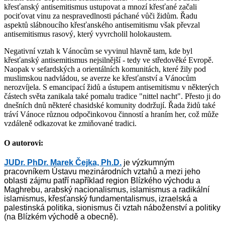
křesťanský antisemitismus ustupovat a mnozí křesťané začali
pociťovat vinu za nespravedlnosti páchané vůči židům. Řadu
aspektů slábnoucího křesťanského antisemitismu však převzal
antisemitismus rasový, který vyvrcholil holokaustem.
Negativní vztah k Vánocům se vyvinul hlavně tam, kde byl
křesťanský antisemitismus nejsilnější - tedy ve středověké Evropě.
Naopak v sefardských a orientálních komunitách, které žily pod
muslimskou nadvládou, se averze ke křesťanství a Vánocům
nerozvíjela. S emancipací židů a ústupem antisemitismu v některých
částech světa zanikala také pomalu tradice "nittel nacht". Přesto ji do
dnešních dnů některé chasidské komunity dodržují. Řada židů také
tráví Vánoce různou odpočinkovou činností a hraním her, což může
vzdáleně odkazovat ke zmiňované tradici.
O autorovi:
JUDr. PhDr. Marek Čejka, Ph.D.
je výzkumným
pracovníkem Ústavu mezinárodních vztahů a mezi jeho
oblasti zájmu patří
například region Blízkého východu a
Maghrebu, arabský nacionalismus, islamismus a radikální
islamismus, křesťanský fundamentalismus, izraelská a
palestinská politika, sionismus či vztah náboženství a politiky
(na Blízkém východě a obecně).