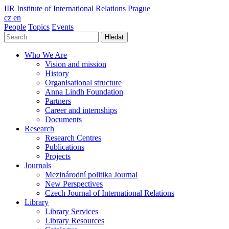
IIR
Institute of International Relations Prague
cz
en
People
Topics
Events
Hledat
Who We Are
Vision and mission
History
Organisational structure
Anna Lindh Foundation
Partners
Career and internships
Documents
Research
Research Centres
Publications
Projects
Journals
Mezinárodní politika Journal
New Perspectives
Czech Journal of International Relations
Library
Library Services
Library Resources