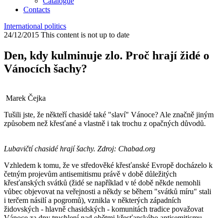
Catalogue
Contacts
International politics
24/12/2015
This content is not up to date
Den, kdy kulminuje zlo. Proč hrají židé o
Vánocích šachy?
Marek Čejka
Tušili jste, že někteří chasidé také "slaví" Vánoce? Ale značně jiným
způsobem než křesťané a vlastně i tak trochu z opačných důvodů.
Lubavičtí chasidé hrají šachy. Zdroj: Chabad.org
Vzhledem k tomu, že ve středověké křesťanské Evropě docházelo k
četným projevům antisemitismu právě v době důležitých
křesťanských svátků (židé se například v té době někde nemohli
vůbec objevovat na veřejnosti a někdy se během "svátků míru" stali
i terčem násilí a pogromů), vznikla v některých západních
židovských - hlavně chasidských - komunitách tradice považovat
Vánoce za dny truchlení nad obětmi křesťanského antisemitismu.