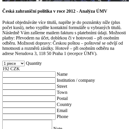
Česká zahraniční politika v roce 2012 - Analýza ÚMV
Pokud objednáváte více titulů, napište je do poznámky níže (plus
počet kusů), nebo vyplňte kontaktní formuláře u vybraných titulů.
Následně Vám zašleme mailem fakturu s platebními údaji. Možnosti
platby: Převodem na účet, dobírkou či v hotovosti – při osobním
odběru. Možnosti dopravy: Českou poštou – poštovné se odvíjí od
hmotnosti a rozměrů zásilky. Hotově – při osobním odběru na
adrese Nerudova 3, 118 50 Praha 1 (recepce ÚMV).
Quantity
192
CZK
Name
Institution / company
Street
Town
Postal
Country
Email
Phone
Note