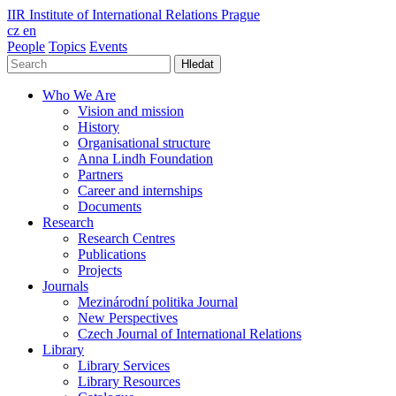
IIR
Institute of International Relations Prague
cz
en
People
Topics
Events
Hledat
Who We Are
Vision and mission
History
Organisational structure
Anna Lindh Foundation
Partners
Career and internships
Documents
Research
Research Centres
Publications
Projects
Journals
Mezinárodní politika Journal
New Perspectives
Czech Journal of International Relations
Library
Library Services
Library Resources