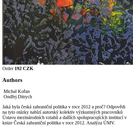
Order
192 CZK
Authors
Michal Kořan
Ondřej Ditrych
Jaká byla česká zahraniční politika v roce 2012 a proč? Odpovědi
na tyto otázky nabízí autorský kolektiv výzkumných pracovníků
Ústavu mezinárodních vztahů a dalších spolupracujících institucí v
knize Česká zahraniční politika v roce 2012. Analýza ÚMV.