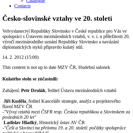
Catalogue
Contacts
Česko-slovinské vztahy ve 20. století
Velvyslanectví Republiky Slovinsko v České republice pro Vás ve
spolupráci s Ústavem mezinárodních vztahů, v. v. i. u příležitosti 20.
výročí mezinárodního uznání Republiky Slovinsko a navázání
diplomatických styků připravilo kulatý stůl.
14. 2. 2012 (15:00)
This content is not up to date
MZV ČR, Hudební salonek
Kulatého stolu se zúčastnili:
Zahájení:
Petr Drulák
, ředitel Ústavu mezinárodních vztahů
Jiří Kuděla
, ředitel Kanceláře strategie, analýz a projektového
řízení MZV ČR
-
"Vývoj vztahů mezi ČSFR resp. Českou republikou a Slovinskem za
posledních 20 let"
Ladislav Hladký
, Historický ústav AV ČR
-
"Češi a Slovinci na přelomu 19. a 20. století: počátky spolupráce