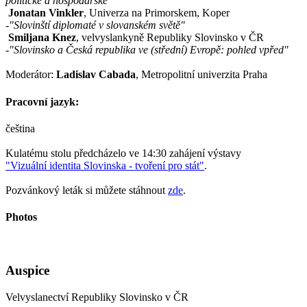
politické a hospodářské"
Jonatan Vinkler
, Univerza na Primorskem, Koper
-
"Slovinští diplomaté v slovanském světě"
Smiljana Knez
, velvyslankyně Republiky Slovinsko v ČR
-
"Slovinsko a Česká republika ve (střední) Evropě: pohled vpřed"
Moderátor:
Ladislav Cabada
, Metropolitní univerzita Praha
Pracovní jazyk:
čeština
Kulatému stolu předcházelo ve 14:30 zahájení výstavy
"Vizuální identita Slovinska - tvoření pro stát"
.
Pozvánkový leták si můžete stáhnout
zde
.
Photos
Auspice
Velvyslanectví Republiky Slovinsko v ČR