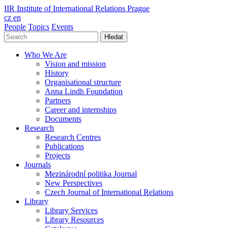
IIR
Institute of International Relations Prague
cz
en
People
Topics
Events
Hledat
Who We Are
Vision and mission
History
Organisational structure
Anna Lindh Foundation
Partners
Career and internships
Documents
Research
Research Centres
Publications
Projects
Journals
Mezinárodní politika Journal
New Perspectives
Czech Journal of International Relations
Library
Library Services
Library Resources