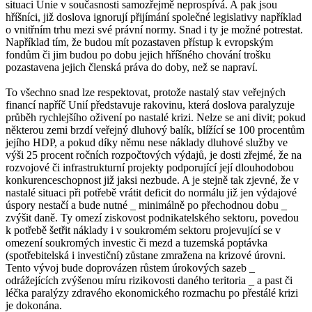
situaci Unie v současnosti samozřejmě neprospívá. A pak jsou
hříšníci, již doslova ignorují přijímání společné legislativy například
o vnitřním trhu mezi své právní normy. Snad i ty je možné potrestat.
Například tím, že budou mít pozastaven přístup k evropským
fondům či jim budou po dobu jejich hříšného chování trošku
pozastavena jejich členská práva do doby, než se napraví.
To všechno snad lze respektovat, protože nastalý stav veřejných
financí napříč Unií představuje rakovinu, která doslova paralyzuje
průběh rychlejšího oživení po nastalé krizi. Nelze se ani divit; pokud
některou zemi brzdí veřejný dluhový balík, blížící se 100 procentům
jejího HDP, a pokud díky němu nese náklady dluhové služby ve
výši 25 procent ročních rozpočtových výdajů, je dosti zřejmé, že na
rozvojové či infrastrukturní projekty podporující její dlouhodobou
konkurenceschopnost již jaksi nezbude. A je stejně tak zjevné, že v
nastalé situaci při potřebě vrátit deficit do normálu již jen výdajové
úspory nestačí a bude nutné _ minimálně po přechodnou dobu _
zvýšit daně. Ty omezí ziskovost podnikatelského sektoru, povedou
k potřebě šetřit náklady i v soukromém sektoru projevující se v
omezení soukromých investic či mezd a tuzemská poptávka
(spotřebitelská i investiční) zůstane zmražena na krizové úrovni.
Tento vývoj bude doprovázen růstem úrokových sazeb _
odrážejících zvýšenou míru rizikovosti daného teritoria _ a past či
léčka paralýzy zdravého ekonomického rozmachu po přestálé krizi
je dokonána.