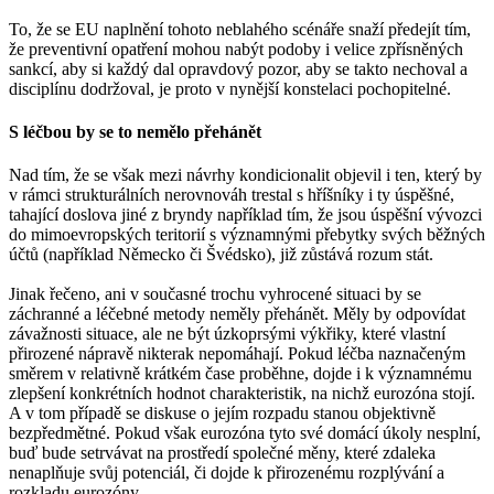
To, že se EU naplnění tohoto neblahého scénáře snaží předejít tím,
že preventivní opatření mohou nabýt podoby i velice zpřísněných
sankcí, aby si každý dal opravdový pozor, aby se takto nechoval a
disciplínu dodržoval, je proto v nynější konstelaci pochopitelné.
S léčbou by se to nemělo přehánět
Nad tím, že se však mezi návrhy kondicionalit objevil i ten, který by
v rámci strukturálních nerovnováh trestal s hříšníky i ty úspěšné,
tahající doslova jiné z bryndy například tím, že jsou úspěšní vývozci
do mimoevropských teritorií s významnými přebytky svých běžných
účtů (například Německo či Švédsko), již zůstává rozum stát.
Jinak řečeno, ani v současné trochu vyhrocené situaci by se
záchranné a léčebné metody neměly přehánět. Měly by odpovídat
závažnosti situace, ale ne být úzkoprsými výkřiky, které vlastní
přirozené nápravě nikterak nepomáhají. Pokud léčba naznačeným
směrem v relativně krátkém čase proběhne, dojde i k významnému
zlepšení konkrétních hodnot charakteristik, na nichž eurozóna stojí.
A v tom případě se diskuse o jejím rozpadu stanou objektivně
bezpředmětné. Pokud však eurozóna tyto své domácí úkoly nesplní,
buď bude setrvávat na prostředí společné měny, které zdaleka
nenaplňuje svůj potenciál, či dojde k přirozenému rozplývání a
rozkladu eurozóny.