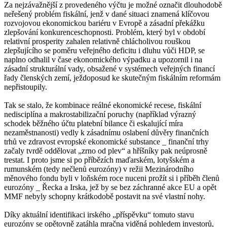
Za nejzávažnější z provedeného výčtu je možné označit dlouhodobě
neřešený problém fiskální, jenž v dané situaci znamená klíčovou
rozvojovou ekonomickou bariéru v Evropě a zásadní překážku
zlepšování konkurenceschopnosti. Problém, který byl v období
relativní prosperity zahalen relativně chlácholivou rouškou
zlepšujícího se poměru veřejného deficitu i dluhu vůči HDP, se
naplno odhalil v čase ekonomického výpadku a upozornil i na
zásadní strukturální vady, obsažené v systémech veřejných financí
řady členských zemí, ježdoposud ke skutečným fiskálním reformám
nepřistoupily.
Tak se stalo, že kombinace reálné ekonomické recese, fiskální
nedisciplína a makrostabilizační poruchy (například výrazný
schodek běžného účtu platební bilance či eskalující míra
nezaměstnanosti) vedly k zásadnímu oslabení důvěry finančních
trhů ve zdravost evropské ekonomické substance _ finanční trhy
začaly tvrdě oddělovat „zrno od plev“ a hříšníky pak neúprosně
trestat. I proto jsme si po příbězích maďarském, lotyšském a
rumunském (tedy nečlenů eurozóny) v režii Mezinárodního
měnového fondu byli v loňském roce nuceni prožít si i příběh členů
eurozóny _ Řecka a Irska, jež by se bez záchranné akce EU a opět
MMF nebyly schopny krátkodobě postavit na své vlastní nohy.
Díky aktuální identifikaci irského „příspěvku“ tomuto stavu
eurozóny se opětovně zatáhla mračna viděná pohledem investorů,