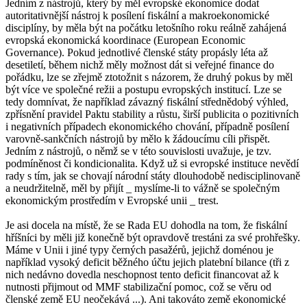
Jedním z nástrojů, který by měl evropské ekonomice dodat
autoritativnější nástroj k posílení fiskální a makroekonomické
disciplíny, by měla být na počátku letošního roku reálně zahájená
evropská ekonomická koordinace (European Economic
Governance). Pokud jednotlivé členské státy propásly léta až
desetiletí, během nichž měly možnost dát si veřejné finance do
pořádku, lze se zřejmě ztotožnit s názorem, že druhý pokus by měl
být více ve společné režii a postupu evropských institucí. Lze se
tedy domnívat, že například závazný fiskální střednědobý výhled,
zpřísnění pravidel Paktu stability a růstu, širší publicita o pozitivních
i negativních případech ekonomického chování, případně posílení
varovně-sankčních nástrojů by mělo k žádoucímu cíli přispět.
Jedním z nástrojů, o němž se v této souvislosti uvažuje, je tzv.
podmíněnost či kondicionalita. Když už si evropské instituce nevědí
rady s tím, jak se chovají národní státy dlouhodobě nedisciplinovaně
a neudržitelně, měl by přijít _ myslíme-li to vážně se společným
ekonomickým prostředím v Evropské unii _ trest.
Je asi docela na místě, že se Rada EU dohodla na tom, že fiskální
hříšníci by měli již konečně být opravdově trestáni za své prohřešky.
Máme v Unii i jiné typy černých pasažérů, jejichž doménou je
například vysoký deficit běžného účtu jejich platební bilance (tři z
nich nedávno dovedla neschopnost tento deficit financovat až k
nutnosti přijmout od MMF stabilizační pomoc, což se věru od
členské země EU neočekává ...). Ani takováto země ekonomické