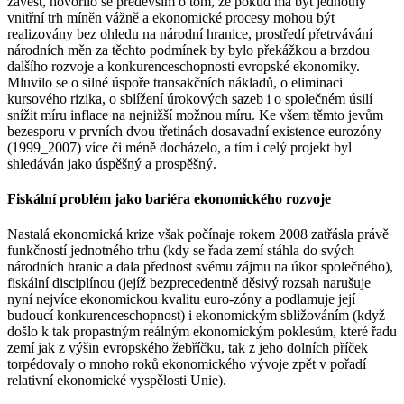
zavést, hovořilo se především o tom, že pokud má být jednotný
vnitřní trh míněn vážně a ekonomické procesy mohou být
realizovány bez ohledu na národní hranice, prostředí přetrvávání
národních měn za těchto podmínek by bylo překážkou a brzdou
dalšího rozvoje a konkurenceschopnosti evropské ekonomiky.
Mluvilo se o silné úspoře transakčních nákladů, o eliminaci
kursového rizika, o sblížení úrokových sazeb i o společném úsilí
snížit míru inflace na nejnižší možnou míru. Ke všem těmto jevům
bezesporu v prvních dvou třetinách dosavadní existence eurozóny
(1999_2007) více či méně docházelo, a tím i celý projekt byl
shledáván jako úspěšný a prospěšný.
Fiskální problém jako bariéra ekonomického rozvoje
Nastalá ekonomická krize však počínaje rokem 2008 zatřásla právě
funkčností jednotného trhu (kdy se řada zemí stáhla do svých
národních hranic a dala přednost svému zájmu na úkor společného),
fiskální disciplínou (jejíž bezprecedentně děsivý rozsah narušuje
nyní nejvíce ekonomickou kvalitu euro-zóny a podlamuje její
budoucí konkurenceschopnost) i ekonomickým sbližováním (když
došlo k tak propastným reálným ekonomickým poklesům, které řadu
zemí jak z výšin evropského žebříčku, tak z jeho dolních příček
torpédovaly o mnoho roků ekonomického vývoje zpět v pořadí
relativní ekonomické vyspělosti Unie).