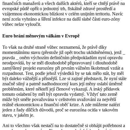
finančních manažerů a všech dalších aktérů, kteří se chtějí právě na
evropské půdě opřít o jednotný trh, fiskálně zdravé prostředí a
vzájemnou ekonomickou blízkost v celém unijním teritoriu. Navíc
není zcela vyhráno a šíření infekce na další slabé části euro-zóny
vůbec nelze vyloučit.
Euro brání měnovým válkám v Evropě
To však na druhé straně vůbec neznamená, že právě díky
momentálnímu stavu (přestože již opět trochu uklidněnému), jenž _
pravda _ oněm výchozím definičním předpokladům nyní opravdu
neodpovídá, by se měl dlouhodobě připravovaný i dlouhodobě
zamýšlený projekt eurozóny při prvním vážném škobrtnutí vzdát a
rozpadnout. Test, podle jehož výsledků by se tak mělo stát, by měl
být daleko vážnější a přísnější. Lze si zajisté představit, že nyní stále
značně silný a patrně nadhodnocený kurs její měny oslabí úměrně
problémům, které někteří její členové vykazují. A irský přídavek
tomuto oslabení by měl být opravdu vydatný. Vždyť tato země
může být směle považována v celistvém uvažování za největší
reálně ekonomickou a finanční oběť krize. A zde můžeme nalézt
jeden z řady dílčích důvodů, proč se eurozóna ocitla v takovém
stavu, v jakém je.
Ani to všechno však nestačí na to dostatečně si obhájit potřebnost a