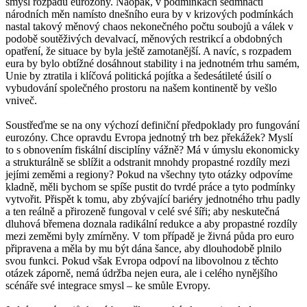
smysl rozpadu eurozóny. Naopak, v podmínkách sedmnácti
národních měn namísto dnešního eura by v krizových podmínkách
nastal takový měnový chaos nekonečného počtu soubojů a válek v
podobě soutěživých devalvací, měnových restrikcí a obdobných
opatření, že situace by byla ještě zamotanější. A navíc, s rozpadem
eura by bylo obtížné dosáhnout stability i na jednotném trhu samém,
Unie by ztratila i klíčová politická pojítka a šedesátileté úsilí o
vybudování společného prostoru na našem kontinentě by vešlo
vniveč.
Soustřeďme se na ony výchozí definiční předpoklady pro fungování
eurozóny. Chce opravdu Evropa jednotný trh bez překážek? Myslí
to s obnovením fiskální disciplíny vážně? Má v úmyslu ekonomicky
a strukturálně se sblížit a odstranit mnohdy propastné rozdíly mezi
jejími zeměmi a regiony? Pokud na všechny tyto otázky odpovíme
kladně, měli bychom se spíše pustit do tvrdé práce a tyto podmínky
vytvořit. Přispět k tomu, aby zbývající bariéry jednotného trhu padly
a ten reálně a přirozeně fungoval v celé své šíři; aby neskutečná
dluhová břemena doznala radikální redukce a aby propastné rozdíly
mezi zeměmi byly zmírněny. V tom případě je živná půda pro euro
připravena a měla by mu být dána šance, aby dlouhodobě plnilo
svou funkci. Pokud však Evropa odpoví na libovolnou z těchto
otázek záporně, nemá údržba nejen eura, ale i celého nynějšího
scénáře své integrace smysl – ke smůle Evropy.