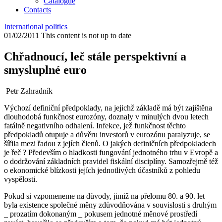
Catalogue
Contacts
International politics
01/02/2011
This content is not up to date
Chřadnoucí, leč stále perspektivní a
smysluplné euro
Petr Zahradník
Výchozí definiční předpoklady, na jejichž základě má být zajištěna
dlouhodobá funkčnost eurozóny, doznaly v minulých dvou letech
fatálně negativního odhalení. Infekce, jež funkčnost těchto
předpokladů otupuje a důvěru investorů v eurozónu paralyzuje, se
šířila mezi řadou z jejích členů. O jakých definičních předpokladech
je řeč ? Především o hladkosti fungování jednotného trhu v Evropě a
o dodržování základních pravidel fiskální disciplíny. Samozřejmě též
o ekonomické blízkosti jejích jednotlivých účastníků z pohledu
vyspělosti.
Pokud si vzpomeneme na důvody, jimiž na přelomu 80. a 90. let
byla existence společné měny zdůvodňována v souvislosti s druhým
_ prozatím dokonaným _ pokusem jednotné měnové prostředí