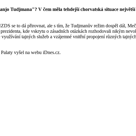
anjo Tudjmana"? V čem měla tehdejší chorvatská situace největší 
HZDS se to dá přirovnat, ale s tím, že Tudjmanův režim dospěl dál, Meč
 prezidenta, kde vskrytu o zásadních otázkách rozhodovali nikým nevole
é využívání tajných služeb a vzájemné vnitřní propojení různých tajných
Palaty vyšel na webu iDnes.cz.