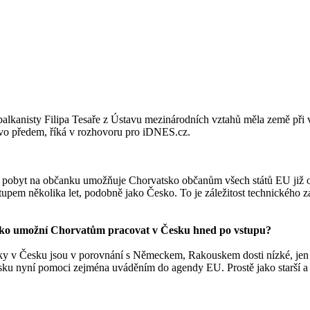
alkanisty Filipa Tesaře z Ústavu mezinárodních vztahů měla země při 
ovo předem, říká v rozhovoru pro iDNES.cz.
 pobyt na občanku umožňuje Chorvatsko občanům všech států EU již od 
tupem několika let, podobně jako Česko. To je záležitost technického 
sko umožní Chorvatům pracovat v Česku hned po vstupu?
ělky v Česku jsou v porovnání s Německem, Rakouskem dosti nízké, jen
tsku nyní pomoci zejména uváděním do agendy EU. Prostě jako starší a