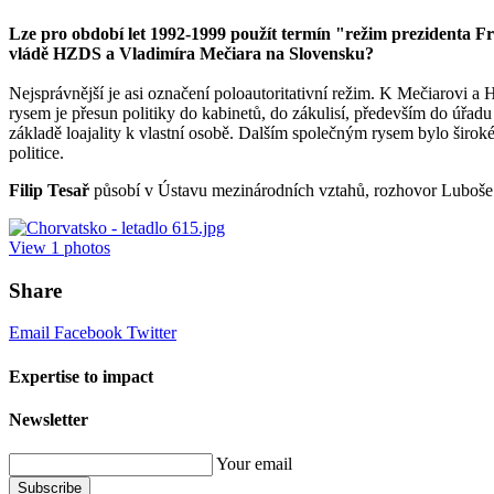
Lze pro období let 1992-1999 použít termín "režim prezidenta Fr
vládě HZDS a Vladimíra Mečiara na Slovensku?
Nejsprávnější je asi označení poloautoritativní režim. K Mečiarovi a 
rysem je přesun politiky do kabinetů, do zákulisí, především do úřadu
základě loajality k vlastní osobě. Dalším společným rysem bylo širok
politice.
Filip Tesař
působí v Ústavu mezinárodních vztahů, rozhovor Luboše 
View
1
photos
Share
Email
Facebook
Twitter
Expertise to impact
Newsletter
Your email
Subscribe