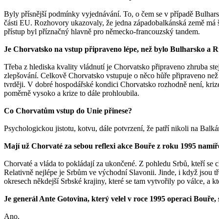
Byly přísnější podmínky vyjednávání. To, o čem se v případě Bulha
části EU. Rozhovory ukazovaly, že jedna západobalkánská země má šanc
přístup byl příznačný hlavně pro německo-francouzský tandem.
Je Chorvatsko na vstup připraveno lépe, než bylo Bulharsko a
Třeba z hlediska kvality vládnutí je Chorvatsko připraveno zhruba st
zlepšování. Celkově Chorvatsko vstupuje o něco hůře připraveno než Č
tvrději. V dobré hospodářské kondici Chorvatsko rozhodně není, krize
poměrně vysoko a krize to dále prohloubila.
Co Chorvatům vstup do Unie přinese?
Psychologickou jistotu, kotvu, dále potvrzení, že patří nikoli na Bal
Mají už Chorvaté za sebou reflexi akce Bouře z roku 1995 namíře
Chorvaté a vláda to pokládají za ukončené. Z pohledu Srbů, kteří se cht
Relativně nejlépe je Srbům ve východní Slavonii. Jinde, i když jsou tře
okresech někdejší Srbské krajiny, které se tam vytvořily po válce, a k
Je generál Ante Gotovina, který velel v roce 1995 operaci Bouře,
Ano.