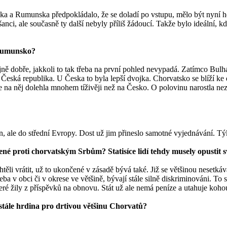
rska a Rumunska předpokládalo, že se doladí po vstupu, mělo být nyn
i, ale současně ty další nebyly příliš žádoucí. Takže bylo ideální, kd
 Rumunsko?
ejně dobře, jakkoli to tak třeba na první pohled nevypadá. Zatímco Bul
eská republika. U Česka to byla lepší dvojka. Chorvatsko se blíží ke 
 na něj dolehla mnohem tíživěji než na Česko. O polovinu narostla nez
kán, ale do střední Evropy. Dost už jim přineslo samotné vyjednávání. 
né proti chorvatským Srbům? Statisíce lidí tehdy musely opustit 
ěli vrátit, už to ukončené v zásadě bývá také. Již se většinou nesetkáva
ba v obci či v okrese ve většině, bývají stále silně diskriminováni. To 
teré žily z příspěvků na obnovu. Stát už ale nemá peníze a utahuje koho
 stále hrdina pro drtivou většinu Chorvatů?