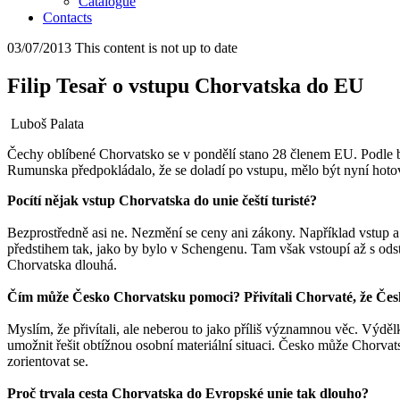
Catalogue
Contacts
03/07/2013
This content is not up to date
Filip Tesař o vstupu Chorvatska do EU
Luboš Palata
Čechy oblíbené Chorvatsko se v pondělí stano 28 členem EU. Podle b
Rumunska předpokládalo, že se doladí po vstupu, mělo být nyní hot
Pocítí nějak vstup Chorvatska do unie čeští turisté?
Bezprostředně asi ne. Nezmění se ceny ani zákony. Například vstup a
předstihem tak, jako by bylo v Schengenu. Tam však vstoupí až s ods
Chorvatska dlouhá.
Čím může Česko Chorvatsku pomoci? Přivítali Chorvaté, že Če
Myslím, že přivítali, ale neberou to jako příliš významnou věc. Výd
umožnit řešit obtížnou osobní materiální situaci. Česko může Chorva
zorientovat se.
Proč trvala cesta Chorvatska do Evropské unie tak dlouho?