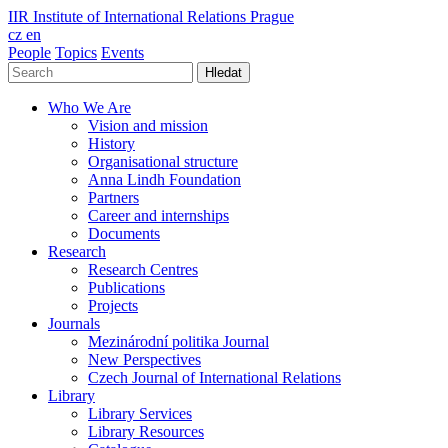
IIR
Institute of International Relations Prague
cz
en
People
Topics
Events
Hledat
Who We Are
Vision and mission
History
Organisational structure
Anna Lindh Foundation
Partners
Career and internships
Documents
Research
Research Centres
Publications
Projects
Journals
Mezinárodní politika Journal
New Perspectives
Czech Journal of International Relations
Library
Library Services
Library Resources