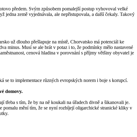
í hotovo předem. Svým způsobem pomalejší postup vyhovoval velké
yž jedna země vyjednávala, ale nepřistupovala, a další čekaly. Takový
harsko už dlouho přešlapuje na místě, Chorvatsko má potenciál ke
dva minus. Musí se ale brát v potaz i to, že podmínky mělo nastavené
aměstnanost, cenová hladina v porovnání s příjmy většiny obyvatel je
Týká se to implementace různých evropských norem i boje s korupcí.
své domovy.
jí třeba s tím, že by na ně koukali na úřadech divně a šikanovali je.
se pomalu mění tím, že se nyní rozbíjejí oligarchické stranické kliky v
utky.