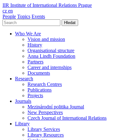
IIR
Institute of International Relations Prague
cz
en
People
Topics
Events
Hledat
Who We Are
Vision and mission
History
Organisational structure
Anna Lindh Foundation
Partners
Career and internships
Documents
Research
Research Centres
Publications
Projects
Journals
Mezinárodní politika Journal
New Perspectives
Czech Journal of International Relations
Library
Library Services
Library Resources