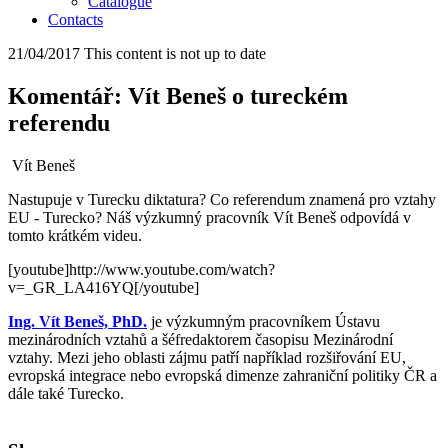
Catalogue
Contacts
21/04/2017
This content is not up to date
Komentář: Vít Beneš o tureckém
referendu
Vít Beneš
Nastupuje v Turecku diktatura? Co referendum znamená pro vztahy
EU - Turecko? Náš výzkumný pracovník Vít Beneš odpovídá v
tomto krátkém videu.
[youtube]http://www.youtube.com/watch?
v=_GR_LA416YQ[/youtube]
Ing. Vít Beneš, PhD.
je výzkumným pracovníkem Ústavu
mezinárodních vztahů a šéfredaktorem časopisu Mezinárodní
vztahy. Mezi jeho oblasti zájmu patří například rozšiřování EU,
evropská integrace nebo evropská dimenze zahraniční politiky ČR a
dále také Turecko.