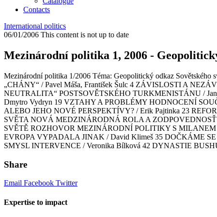
Catalogue
Contacts
International politics
06/01/2006
This content is not up to date
Mezinárodní politika 1, 2006 - Geopolitic
Mezinárodní politika 1/2006 Téma: Geopolitický odkaz Sovětsk
„CHÁNY“ / Pavel Máša, František Šulc 4 ZÁVISLOSTI A NE
NEUTRALITA“ POSTSOVĚTSKÉHO TURKMENISTÁNU / Jan Šír 
Dmytro Vydryn 19 VZTAHY A PROBLÉMY HODNOCENÍ SOUČ
ALEBO JEHO NOVÉ PERSPEKTÍVY? / Erik Pajtinka 23 REFO
SVĚTA NOVÁ MEDZINÁRODNÁ ROLA A ZODPOVEDNOSŤ SLOVEN
SVĚTĚ ROZHOVOR MEZINÁRODNÍ POLITIKY S MILANEM
EVROPA VYPADALA JINAK / David Klimeš 35 DOČKÁME SE 
SMYSL INTERVENCE / Veronika Bílková 42 DYNASTIE BUSHŮ. 
Share
Email
Facebook
Twitter
Expertise to impact