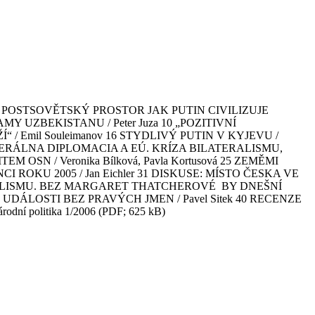
zu / -zz- 3 POSTSOVĚTSKÝ PROSTOR JAK PUTIN CIVILIZUJE
AMY UZBEKISTANU / Peter Juza 10 „POZITIVNÍ
 Emil Souleimanov 16 STYDLIVÝ PUTIN V KYJEVU /
ATERÁLNA DIPLOMACIA A EÚ. KRÍZA BILATERALISMU,
N / Veronika Bílková, Pavla Kortusová 25 ZEMĚMI
OKU 2005 / Jan Eichler 31 DISKUSE: MÍSTO ČESKA VE
ALISMU. BEZ MARGARET THATCHEROVÉ BY DNEŠNÍ
 UDÁLOSTI BEZ PRAVÝCH JMEN / Pavel Sitek 40 RECENZE
í politika 1/2006 (PDF; 625 kB)