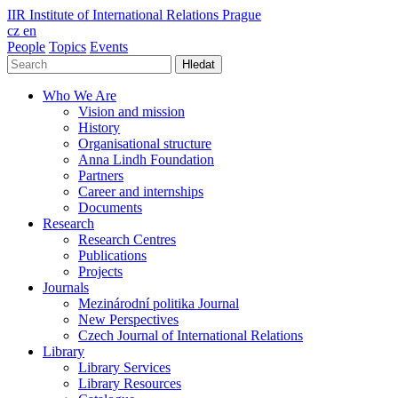
IIR
Institute of International Relations Prague
cz
en
People
Topics
Events
Hledat
Who We Are
Vision and mission
History
Organisational structure
Anna Lindh Foundation
Partners
Career and internships
Documents
Research
Research Centres
Publications
Projects
Journals
Mezinárodní politika Journal
New Perspectives
Czech Journal of International Relations
Library
Library Services
Library Resources