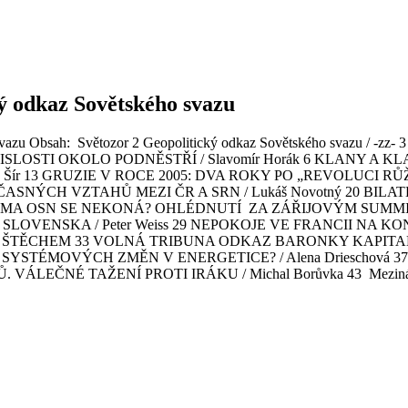
ký odkaz Sovětského svazu
ého svazu Obsah: Světozor 2 Geopolitický odkaz Sovětského sva
ZÁVISLOSTI OKOLO PODNĚSTŘÍ / Slavomír Horák 6 KLANY A KL
13 GRUZIE V ROCE 2005: DVA ROKY PO „REVOLUCI RŮŽÍ“ /
ASNÝCH VZTAHŮ MEZI ČR A SRN / Lukáš Novotný 20 BIL
RMA OSN SE NEKONÁ? OHLÉDNUTÍ ZA ZÁŘIJOVÝM SUMMITEM OS
SKA / Peter Weiss 29 NEPOKOJE VE FRANCII NA KONCI R
 ŠTĚCHEM 33 VOLNÁ TRIBUNA ODKAZ BARONKY KAPIT
SYSTÉMOVÝCH ZMĚN V ENERGETICE? / Alena Drieschová 37
VÁLEČNÉ TAŽENÍ PROTI IRÁKU / Michal Borůvka 43 Mezinárodn