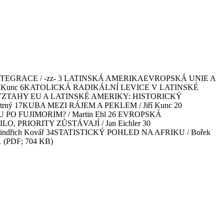
Í INTEGRACE / -zz- 3 LATINSKÁ AMERIKAEVROPSKÁ UNIE A
iří Kunc 6KATOLICKÁ RADIKÁLNÍ LEVICE V LATINSKÉ
MYVZTAHY EU A LATINSKÉ AMERIKY: HISTORICKÝ
ý 17KUBA MEZI RÁJEM A PEKLEM / Jiří Kunc 20
O FUJIMORIM? / Martin Ehl 26 EVROPSKÁ
 PRIORITY ZŮSTÁVAJÍ / Jan Eichler 30
dřich Kovář 34STATISTICKÝ POHLED NA AFRIKU / Bořek
 (PDF; 704 KB)