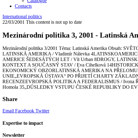
Catalogue
Contacts
International politics
22/03/2001
This content is not up to date
Mezinárodní politika 3, 2001 - Latinská A
Mezinárodní politika 3/2001 Téma: Latinská Amerika O
LATINSKÁ AMERIKA / Vladimír Nálevka 4LATINSKOAMERIC
AMERICE ŠEDESÁTÝCH LET / Vít Urban 8DROGY, LATINS
KONTEXT A SOUČASNÝ STAV / Eva Cihelková 14HISTORIC
EKONOMICKÝ OBZORLATINSKÁ AMERIKA NA PŘELOMU TISÍC
UNIE„EVROPSKÁ ÚSTAVA“ PO PŘIJETÍ CHARTY ZÁKLADNÍCH P
RECENZEEVROPSKÁ POLITIKA A FEDERALISMUS / Ivona Řez
Homola 35„DŮSLEDKY VSTUPU ČESKÉ REPUBLIKY DO EVROPSKÉ U
Share
Email
Facebook
Twitter
Expertise to impact
Newsletter