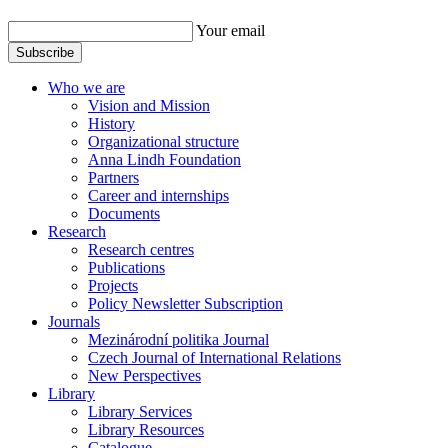
Your email
Subscribe
Who we are
Vision and Mission
History
Organizational structure
Anna Lindh Foundation
Partners
Career and internships
Documents
Research
Research centres
Publications
Projects
Policy Newsletter Subscription
Journals
Mezinárodní politika Journal
Czech Journal of International Relations
New Perspectives
Library
Library Services
Library Resources
Catalogue