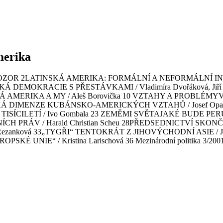
merika
bsah: SVĚTOZOR 2LATINSKÁ AMERIKA: FORMÁLNÍ A NEFORMÁLN
KÁ DEMOKRACIE S PŘESTÁVKAMI / Vladimíra Dvořáková, J
KÁ AMERIKA A MY / Aleš Borovička 10 VZTAHY A PROBLÉ
KÁ DIMENZE KUBÁNSKO-AMERICKÝCH VZTAHŮ / Josef Opatrn
ILETÍ / Ivo Gombala 23 ZEMĚMI SVĚTAJAKÉ BUDE PERU P
RÁV / Harald Christian Scheu 28PŘEDSEDNICTVÍ SKONČILO,
anková 33„TYGŘI“ TENTOKRÁT Z JIHOVÝCHODNÍ ASIE / Jin
NIE“ / Kristina Larischová 36 Mezinárodní politika 3/2001