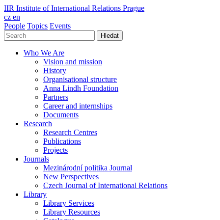
IIR
Institute of International Relations Prague
cz
en
People
Topics
Events
Hledat
Who We Are
Vision and mission
History
Organisational structure
Anna Lindh Foundation
Partners
Career and internships
Documents
Research
Research Centres
Publications
Projects
Journals
Mezinárodní politika Journal
New Perspectives
Czech Journal of International Relations
Library
Library Services
Library Resources