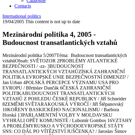
Catalogue
Contacts
International politics
19/04/2005
This content is not up to date
Mezinárodní politika 4, 2005 -
Budoucnost transatlantických vztahů
Mezinárodní politika 5/2007Téma: Budoucnost transatlantických
vztahůObsah: SVĚTOZOR 2PROBLÉMY ATLANTICKÉ
BEZPEČNOSTI / -zz- 3BUDOUCNOST
TRANSATLANTICKÝCH VZTAHŮZÍSKÁ ZAHRANIČNÍ
POLITIKA EVROPSKÉ UNIE BEZPEČNOSTNÍ DIMENZI? /
Jan Urban 4POLSKÁ PERCEPCE VÝZNAMU USA PRO
EVROPU / Břetislav Dančák 6ČESKÁ ZAHRANIČNÍ
POLITIKABUDOUCNOST TRANSATLANTICKÝCH
VZTAHŮ Z POHLEDU ČESKÉ REPUBLIKY / Jiří Schneider
8ZEMĚMI SVĚTARAKOUSKÁ VÝROČÍ / Jiří Štěpanovský
10KOŘENY BASKICKÉHO NACIONALISMU / Barbora
Horská 13PARLAMENTNÍ VOLBY V MOLDAVSKU
VYHRÁLI OPĚT KOMUNISTÉ / Lubomír Gombos 16VZTAHY
A PROBLÉMYRUSKO A VÝCHODOEVROPSKÉ STÁTY
SNS: CO DÁL PO VÍTĚZSTVÍ JUŠČENKA? / Jaroslav Šimov