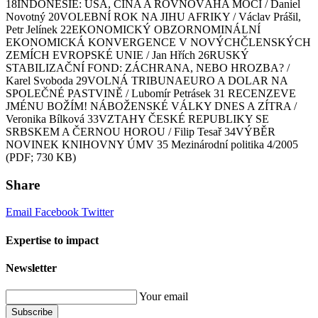
18INDONÉSIE: USA, ČÍNA A ROVNOVÁHA MOCI / Daniel
Novotný 20VOLEBNÍ ROK NA JIHU AFRIKY / Václav Prášil,
Petr Jelínek 22EKONOMICKÝ OBZORNOMINÁLNÍ
EKONOMICKÁ KONVERGENCE V NOVÝCHČLENSKÝCH
ZEMÍCH EVROPSKÉ UNIE / Jan Hřích 26RUSKÝ
STABILIZAČNÍ FOND: ZÁCHRANA, NEBO HROZBA? /
Karel Svoboda 29VOLNÁ TRIBUNAEURO A DOLAR NA
SPOLEČNÉ PASTVINĚ / Lubomír Petrásek 31 RECENZEVE
JMÉNU BOŽÍM! NÁBOŽENSKÉ VÁLKY DNES A ZÍTRA /
Veronika Bílková 33VZTAHY ČESKÉ REPUBLIKY SE
SRBSKEM A ČERNOU HOROU / Filip Tesař 34VÝBĚR
NOVINEK KNIHOVNY ÚMV 35 Mezinárodní politika 4/2005
(PDF; 730 KB)
Share
Email
Facebook
Twitter
Expertise to impact
Newsletter
Your email
Subscribe