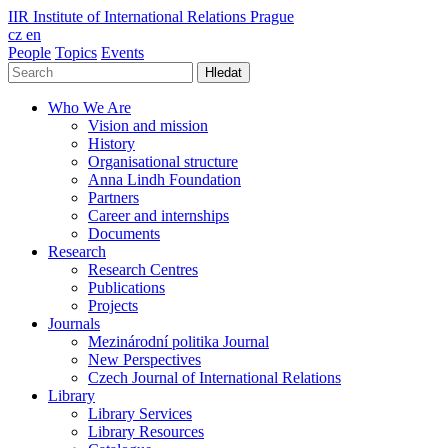
IIR
Institute of International Relations Prague
cz
en
People
Topics
Events
Hledat
Who We Are
Vision and mission
History
Organisational structure
Anna Lindh Foundation
Partners
Career and internships
Documents
Research
Research Centres
Publications
Projects
Journals
Mezinárodní politika Journal
New Perspectives
Czech Journal of International Relations
Library
Library Services
Library Resources