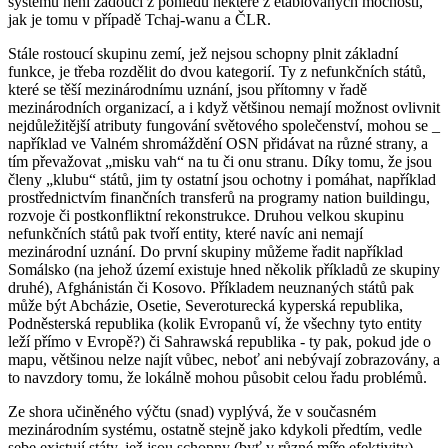
systému není žádoucí z pohledu některé z etablovaných mocností,
jak je tomu v případě Tchaj-wanu a ČLR.
Stále rostoucí skupinu zemí, jež nejsou schopny plnit základní
funkce, je třeba rozdělit do dvou kategorií. Ty z nefunkčních států,
které se těší mezinárodnímu uznání, jsou přítomny v řadě
mezinárodních organizací, a i když většinou nemají možnost ovlivnit
nejdůležitější atributy fungování světového společenství, mohou se _
například ve Valném shromáždění OSN přidávat na různé strany, a
tím převažovat „misku vah“ na tu či onu stranu. Díky tomu, že jsou
členy „klubu“ států, jim ty ostatní jsou ochotny i pomáhat, například
prostřednictvím finančních transferů na programy nation buildingu,
rozvoje či postkonfliktní rekonstrukce. Druhou velkou skupinu
nefunkčních států pak tvoří entity, které navíc ani nemají
mezinárodní uznání. Do první skupiny můžeme řadit například
Somálsko (na jehož území existuje hned několik příkladů ze skupiny
druhé), Afghánistán či Kosovo. Příkladem neuznaných států pak
může být Abcházie, Osetie, Severoturecká kyperská republika,
Podněsterská republika (kolik Evropanů ví, že všechny tyto entity
leží přímo v Evropě?) či Sahrawská republika - ty pak, pokud jde o
mapu, většinou nelze najít vůbec, neboť ani nebývají zobrazovány, a
to navzdory tomu, že lokálně mohou působit celou řadu problémů.
Ze shora učiněného výčtu (snad) vyplývá, že v současném
mezinárodním systému, ostatně stejně jako kdykoli předtím, vedle
sebe existují státy, jež jsou schopny (byť v různé míře efektivity)