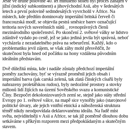
Ještě ve druhé polovině 40. let minulého století byl proces zahájen v
jižní (indický subkontinent) a jihovýchodní Asii, aby v šedesátých
letech a první polovině sedmdesátých vyvrcholil v Africe. Na
místech, kde předtím dominovaly imperiální britská červeň či
francouzská modř, se objevila pestrá směsice barev označující
teritoria nových suverénních států _ rovnoprávných členů
mezinárodního společenství. Po skončení 2. světové války se lidstvo
zdánlivě vydalo po cestě, jež se jako jediná jevila být správná, neboť
vycházela z nezadatelného práva na sebeurčení. Každý, kdo o
problematiku jevil zájem, se však záhy mohl přesvědčit, že
skutečnost byla hned od počátku na hony vzdálena původním
ideálním představám.
Dvě důležitá místa, kde i nadále zůstaly předchozí imperiální
poměry zachovány, byť se výrazně proměnil jejich obsah i
imperiální barva (jak carská zelená, tak zlatá čínských císařů byly
nahrazeny proletářskou rudou), byly nedozírné prostory a stovky
milionů lidí žijících na území Sovětského svazu a komunistické
Číny. Bezpočet dekolonizovaných zemí se, stejně jako státy střední
Evropy po 1. světové válce, na mapě sice vynořily jako (staro)nové
politické útvary, ale jejich vnitřní etnická a náboženská struktura
téměř nikdy neodpovídala deklarovanému ideálu. Na řadě míst
světa, nejviditelněji v Asii a Africe, se tak již poměrně dlouhou dobu
setkáváme s příkrým rozporem mezi předpokládaným a skutečným
stavem.