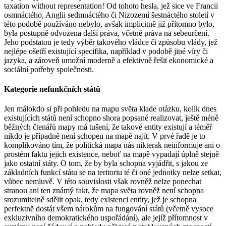
taxation without representation! Od tohoto hesla, jež sice ve Francii
osmnáctého, Anglii sedmnáctého či Nizozemí šestnáctého století v
této podobě používáno nebylo, avšak implicitně již přítomno bylo,
byla postupně odvozena další práva, včetně práva na sebeurčení.
Jeho podstatou je tedy výběr takového vládce či způsobu vlády, jež
nejlépe ošetří existující specifika, například v podobě jiné víry či
jazyka, a zároveň umožní moderně a efektivně řešit ekonomické a
sociální potřeby společnosti.
Kategorie nefunkčních států
Jen málokdo si při pohledu na mapu světa klade otázku, kolik dnes
existujících států není schopno shora popsané realizovat, ještě méně
běžných čtenářů mapy má tušení, že takové entity existují a téměř
nikdo je případně není schopen na mapě najít. V prvé řadě je to
komplikováno tím, že politická mapa nás nikterak neinformuje ani o
prostém faktu jejich existence, neboť na mapě vypadají úplně stejně
jako ostatní státy. O tom, že by byla schopna vyjádřit, s jakou ze
základních funkcí státu se na teritoriu té či oné jednotky nelze setkat,
vůbec nemluvě. V této souvislosti však rovněž nelze ponechat
stranou ani ten známý fakt, že mapa světa rovněž není schopna
srozumitelně sdělit opak, tedy existenci entity, jež je schopna
perfektně dostát všem nárokům na fungování států (včetně vysoce
exkluzivního demokratického uspořádání), ale jejíž přítomnost v