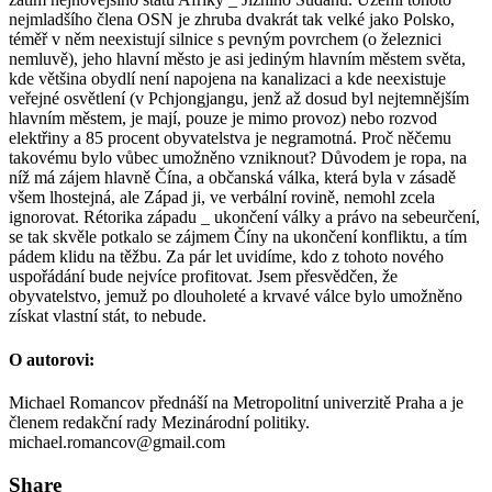
nejmladšího člena OSN je zhruba dvakrát tak velké jako Polsko,
téměř v něm neexistují silnice s pevným povrchem (o železnici
nemluvě), jeho hlavní město je asi jediným hlavním městem světa,
kde většina obydlí není napojena na kanalizaci a kde neexistuje
veřejné osvětlení (v Pchjongjangu, jenž až dosud byl nejtemnějším
hlavním městem, je mají, pouze je mimo provoz) nebo rozvod
elektřiny a 85 procent obyvatelstva je negramotná. Proč něčemu
takovému bylo vůbec umožněno vzniknout? Důvodem je ropa, na
níž má zájem hlavně Čína, a občanská válka, která byla v zásadě
všem lhostejná, ale Západ ji, ve verbální rovině, nemohl zcela
ignorovat. Rétorika západu _ ukončení války a právo na sebeurčení,
se tak skvěle potkalo se zájmem Číny na ukončení konfliktu, a tím
pádem klidu na těžbu. Za pár let uvidíme, kdo z tohoto nového
uspořádání bude nejvíce profitovat. Jsem přesvědčen, že
obyvatelstvo, jemuž po dlouholeté a krvavé válce bylo umožněno
získat vlastní stát, to nebude.
O autorovi:
Michael Romancov přednáší na Metropolitní univerzitě Praha a je
členem redakční rady Mezinárodní politiky.
michael.romancov@gmail.com
Share