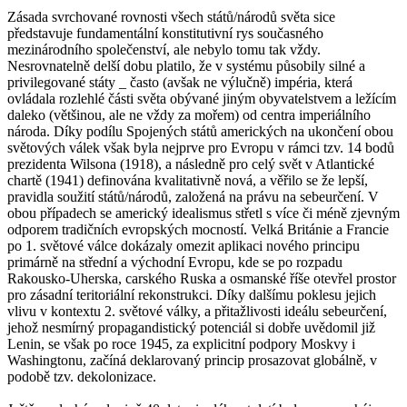
Zásada svrchované rovnosti všech států/národů světa sice
představuje fundamentální konstitutivní rys současného
mezinárodního společenství, ale nebylo tomu tak vždy.
Nesrovnatelně delší dobu platilo, že v systému působily silné a
privilegované státy _ často (avšak ne výlučně) impéria, která
ovládala rozlehlé části světa obývané jiným obyvatelstvem a ležícím
daleko (většinou, ale ne vždy za mořem) od centra imperiálního
národa. Díky podílu Spojených států amerických na ukončení obou
světových válek však byla nejprve pro Evropu v rámci tzv. 14 bodů
prezidenta Wilsona (1918), a následně pro celý svět v Atlantické
chartě (1941) definována kvalitativně nová, a věřilo se že lepší,
pravidla soužití států/národů, založená na právu na sebeurčení. V
obou případech se americký idealismus střetl s více či méně zjevným
odporem tradičních evropských mocností. Velká Británie a Francie
po 1. světové válce dokázaly omezit aplikaci nového principu
primárně na střední a východní Evropu, kde se po rozpadu
Rakousko-Uherska, carského Ruska a osmanské říše otevřel prostor
pro zásadní teritoriální rekonstrukci. Díky dalšímu poklesu jejich
vlivu v kontextu 2. světové války, a přitažlivosti ideálu sebeurčení,
jehož nesmírný propagandistický potenciál si dobře uvědomil již
Lenin, se však po roce 1945, za explicitní podpory Moskvy i
Washingtonu, začíná deklarovaný princip prosazovat globálně, v
podobě tzv. dekolonizace.