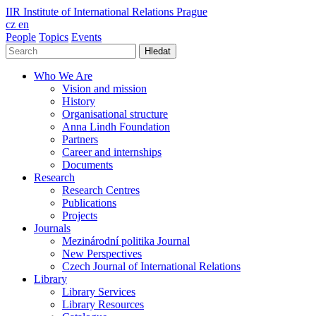
IIR
Institute of International Relations Prague
cz
en
People
Topics
Events
Hledat
Who We Are
Vision and mission
History
Organisational structure
Anna Lindh Foundation
Partners
Career and internships
Documents
Research
Research Centres
Publications
Projects
Journals
Mezinárodní politika Journal
New Perspectives
Czech Journal of International Relations
Library
Library Services
Library Resources