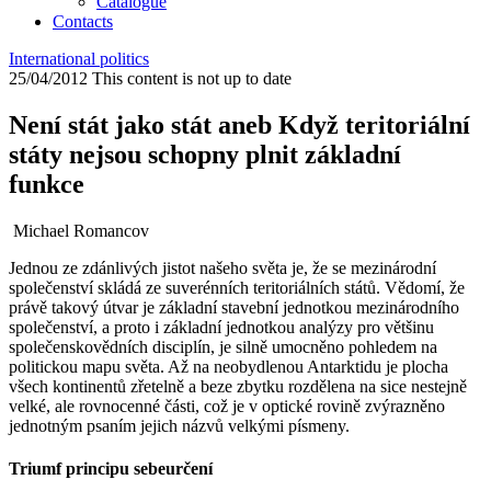
Catalogue
Contacts
International politics
25/04/2012
This content is not up to date
Není stát jako stát aneb Když teritoriální
státy nejsou schopny plnit základní
funkce
Michael Romancov
Jednou ze zdánlivých jistot našeho světa je, že se mezinárodní
společenství skládá ze suverénních teritoriálních států. Vědomí, že
právě takový útvar je základní stavební jednotkou mezinárodního
společenství, a proto i základní jednotkou analýzy pro většinu
společenskovědních disciplín, je silně umocněno pohledem na
politickou mapu světa. Až na neobydlenou Antarktidu je plocha
všech kontinentů zřetelně a beze zbytku rozdělena na sice nestejně
velké, ale rovnocenné části, což je v optické rovině zvýrazněno
jednotným psaním jejich názvů velkými písmeny.
Triumf principu sebeurčení