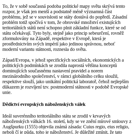
To, že v sobě současná podoba politické mapy světa skrývá tento
rozpor, je však jen menší a podstatně méně významná část
problému, jež se v souvislosti se státy dostává do popředí. Zásadní
problém totiž spočívá v tom, že obrovské množství existujících
teritoriálních států není schopno plnit základní funkce, které se od
státu očekávají. Tyto byly, stejně jako princip sebeurčení, rovněž
zformulovány na Západě, respektive v Evropě, která je
prostřednictvím svých impérií jako jedinou správnou, neboť
moderní variantu státnosti, roznesla do světa.
Západ/Evropa, v jehož specifických sociálních, ekonomických a
politických podmínkách se zrodila naprostá většina konceptů
dominujících současnému nastavení pravidel a norem
mezinárodního společenství, v rámci globálního celku sloužil,
respektive slouží, jako unikátní politická laboratoř, čehož nejlepším
důkazem je rozvíjení tzv. postmoderní státnosti v podobě Evropské
unie.
Dědictví evropských náboženských válek
Ideál suverénního teritoriálního státu se zrodil v krvavých
náboženských válkách 16. století, kdy se ve znění mírové smlouvy z
Augšpurku (1555) objevila známá zásada: Cuius regio, eius religio,
neboli čí je půda, toho je náboženství. Je důležité zmínit, že tato