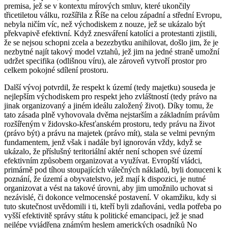
premisa, jež se v kontextu mírových smluv, které ukončily
třicetiletou válku, rozšířila z Říše na celou západní a střední Evropu,
nebyla ničím víc, než východiskem z nouze, jež se ukázalo být
překvapivě efektivní. Když znesváření katolíci a protestanti zjistili,
že se nejsou schopni zcela a bezezbytku anihilovat, došlo jim, že je
nezbytné najít takový model vztahů, jež jim na jedné straně umožní
udržet specifika (odlišnou víru), ale zároveň vytvoří prostor pro
celkem pokojné sdílení prostoru.
Další vývoj potvrdil, že respekt k území (tedy majetku) souseda je
nejlepším východiskem pro respekt jeho zvláštností (tedy právo na
jinak organizovaný a jiném ideálu založený život). Díky tomu, že
tato zásada plně vyhovovala dvěma nejstarším a základním právům
rozšířeným v židovsko-křesťanském prostoru, tedy právu na život
(právo být) a právu na majetek (právo mít), stala se velmi pevným
fundamentem, jenž však i nadále byl ignorován vždy, když se
ukázalo, že příslušný teritoriální aktér není schopen své území
efektivním způsobem organizovat a využívat. Evropští vládci,
primárně pod tíhou stoupajících válečných nákladů, byli donuceni k
poznání, že území a obyvatelstvo, jež mají k dispozici, je nutné
organizovat a vést na takové úrovni, aby jim umožnilo uchovat si
nezávislé, či dokonce velmocenské postavení. V okamžiku, kdy si
tuto skutečnost uvědomili i ti, kteří byli zdaňováni, vedla potřeba po
vyšší efektivitě správy státu k politické emancipaci, jež je snad
nejlépe vyjádřena známým heslem amerických osadníků No