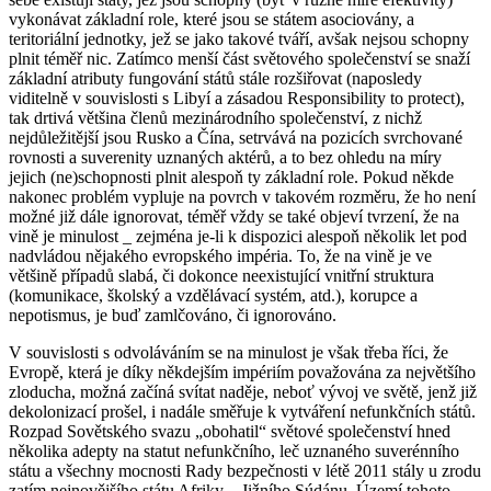
vykonávat základní role, které jsou se státem asociovány, a
teritoriální jednotky, jež se jako takové tváří, avšak nejsou schopny
plnit téměř nic. Zatímco menší část světového společenství se snaží
základní atributy fungování států stále rozšiřovat (naposledy
viditelně v souvislosti s Libyí a zásadou Responsibility to protect),
tak drtivá většina členů mezinárodního společenství, z nichž
nejdůležitější jsou Rusko a Čína, setrvává na pozicích svrchované
rovnosti a suverenity uznaných aktérů, a to bez ohledu na míry
jejich (ne)schopnosti plnit alespoň ty základní role. Pokud někde
nakonec problém vypluje na povrch v takovém rozměru, že ho není
možné již dále ignorovat, téměř vždy se také objeví tvrzení, že na
vině je minulost _ zejména je-li k dispozici alespoň několik let pod
nadvládou nějakého evropského impéria. To, že na vině je ve
většině případů slabá, či dokonce neexistující vnitřní struktura
(komunikace, školský a vzdělávací systém, atd.), korupce a
nepotismus, je buď zamlčováno, či ignorováno.
V souvislosti s odvoláváním se na minulost je však třeba říci, že
Evropě, která je díky někdejším impériím považována za největšího
zloducha, možná začíná svítat naděje, neboť vývoj ve světě, jenž již
dekolonizací prošel, i nadále směřuje k vytváření nefunkčních států.
Rozpad Sovětského svazu „obohatil“ světové společenství hned
několika adepty na statut nefunkčního, leč uznaného suverénního
státu a všechny mocnosti Rady bezpečnosti v létě 2011 stály u zrodu
zatím nejnovějšího státu Afriky _ Jižního Súdánu. Území tohoto