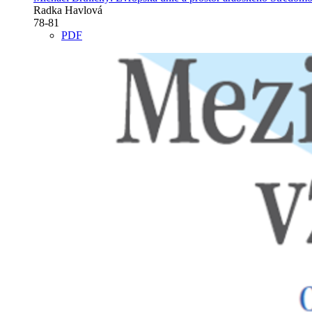
Radka Havlová
78-81
PDF