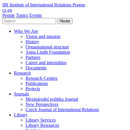
IIR
Institute of International Relations Prague
cz
en
People
Topics
Events
Hledat
Who We Are
Vision and mission
History
Organisational structure
Anna Lindh Foundation
Partners
Career and internships
Documents
Research
Research Centres
Publications
Projects
Journals
Mezinárodní politika Journal
New Perspectives
Czech Journal of International Relations
Library
Library Services
Library Resources