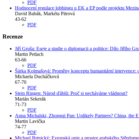
PDF
Hodnocení regulace lobbingu u EK a EP podle projektu Meziná
David Babák, Markéta Pitrová
43-62
PDF
Recenze
Jiří Gruša: Eseje a studie o diplomacii a politice: Dílo Jiřího Gr
Martin Petlach
63-66
PDF
Šárka Kolmašová: Proměny konceptu humanitární intervence:
Michaela Ducháčková
67-70
PDF
Stein Ringen: Národ ďáblů: Proč si necháváme vládnout?
Marián Sekerák
71-73
PDF
Anna Michalski, Zhongqi Pan: Unlikely Partners? China, the Eu
Martin Lavička
74-77
PDF
Michael Brtnický: Evropská unie a prostor arabského Středomoř