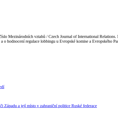
íslo Mezinárodních vztahů / Czech Journal of International Relations. 
du a o hodnocení regulace lobbingu u Evropské komise a Evropského 
edí
i Západu a její místo v zahraniční politice Ruské federace