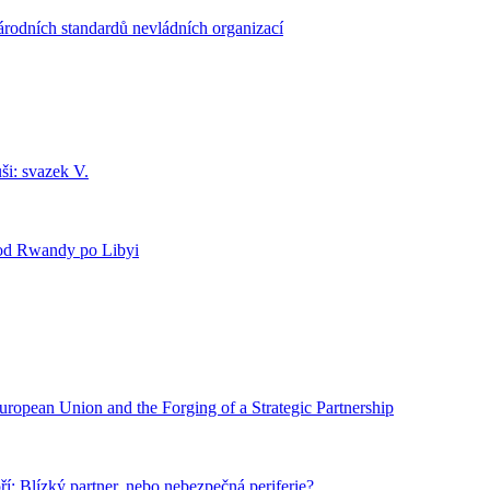
rodních standardů nevládních organizací
uši: svazek V.
 od Rwandy po Libyi
ropean Union and the Forging of a Strategic Partnership
í: Blízký partner, nebo nebezpečná periferie?