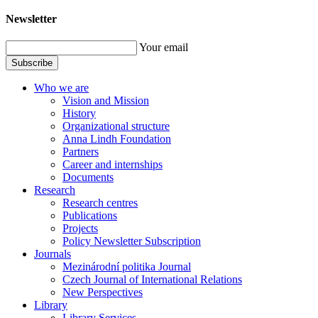
Newsletter
Your email
Subscribe
Who we are
Vision and Mission
History
Organizational structure
Anna Lindh Foundation
Partners
Career and internships
Documents
Research
Research centres
Publications
Projects
Policy Newsletter Subscription
Journals
Mezinárodní politika Journal
Czech Journal of International Relations
New Perspectives
Library
Library Services