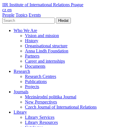
IIR
Institute of International Relations Prague
cz
en
People
Topics
Events
Hledat
Who We Are
Vision and mission
History
Organisational structure
Anna Lindh Foundation
Partners
Career and internships
Documents
Research
Research Centres
Publications
Projects
Journals
Mezinárodní politika Journal
New Perspectives
Czech Journal of International Relations
Library
Library Services
Library Resources