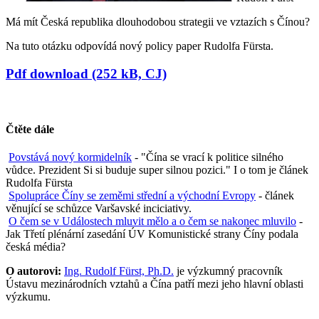
Má mít Česká republika dlouhodobou strategii ve vztazích s Čínou?
Na tuto otázku odpovídá nový policy paper Rudolfa Fürsta.
Pdf download (252 kB, CJ)
Čtěte dále
Povstává nový kormidelník
- "Čína se vrací k politice silného
vůdce. Prezident Si si buduje super silnou pozici." I o tom je článek
Rudolfa Fürsta
Spolupráce Číny se zeměmi střední a východní Evropy
- článek
věnující se schůzce Varšavské inciciativy.
O čem se v Událostech mluvit mělo a o čem se nakonec mluvilo
-
Jak Třetí plénární zasedání ÚV Komunistické strany Číny podala
česká média?
O autorovi:
Ing. Rudolf Fürst, Ph.D.
je výzkumný pracovník
Ústavu mezinárodních vztahů a Čína patří mezi jeho hlavní oblasti
výzkumu.