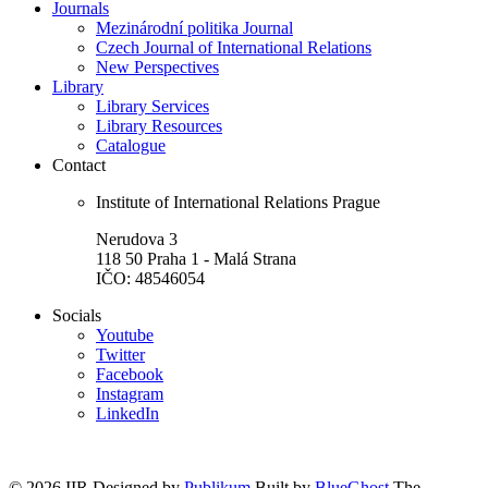
Journals
Mezinárodní politika Journal
Czech Journal of International Relations
New Perspectives
Library
Library Services
Library Resources
Catalogue
Contact
Institute of International Relations Prague
Nerudova 3
118 50 Praha 1 - Malá Strana
IČO: 48546054
Socials
Youtube
Twitter
Facebook
Instagram
LinkedIn
© 2026 IIR
Designed by
Publikum
Built by
BlueGhost
The