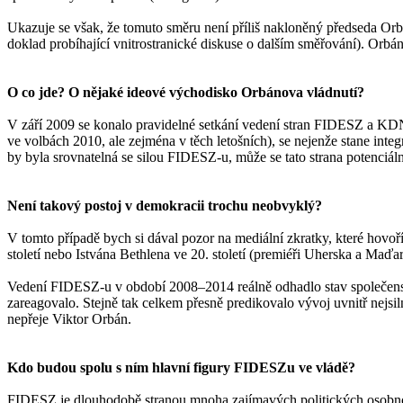
Ukazuje se však, že tomuto směru není příliš nakloněný předseda Orb
doklad probíhající vnitrostranické diskuse o dalším směřování). Orbán
O co jde? O nějaké ideové východisko Orbánova vládnutí?
V září 2009 se konalo pravidelné setkání vedení stran FIDESZ a KD
ve volbách 2010, ale zejména v těch letošních), se nejenže stane integ
by byla srovnatelná se silou FIDESZ-u, může se tato strana potenciálně 
Není takový postoj v demokracii trochu neobvyklý?
V tomto případě bych si dával pozor na mediální zkratky, které hovoří
století nebo Istvána Bethlena ve 20. století (premiéři Uherska a Ma
Vedení FIDESZ-u v období 2008–2014 reálně odhadlo stav společenské
zareagovalo. Stejně tak celkem přesně predikovalo vývoj uvnitř nejs
nepřeje Viktor Orbán.
Kdo budou spolu s ním hlavní figury FIDESZu ve vládě?
FIDESZ je dlouhodobě stranou mnoha zajímavých politických osobností