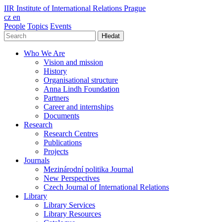
IIR
Institute of International Relations Prague
cz
en
People
Topics
Events
Hledat
Who We Are
Vision and mission
History
Organisational structure
Anna Lindh Foundation
Partners
Career and internships
Documents
Research
Research Centres
Publications
Projects
Journals
Mezinárodní politika Journal
New Perspectives
Czech Journal of International Relations
Library
Library Services
Library Resources