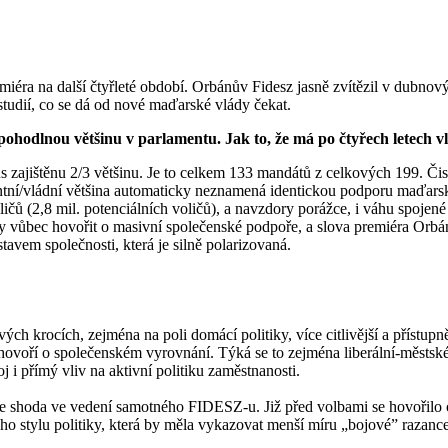
iéra na další čtyřleté období. Orbánův Fidesz jasně zvítězil v dubno
studií, co se dá od nové maďarské vlády čekat.
ohodlnou většinu v parlamentu. Jak to, že má po čtyřech letech 
 zajištěnu 2/3 většinu. Je to celkem 133 mandátů z celkových 199. Či
entní/vládní většina automaticky neznamená identickou podporu maďarsk
čů (2,8 mil. potenciálních voličů), a navzdory porážce, i váhu spojené
dy vůbec hovořit o masivní společenské podpoře, a slova premiéra Orbán
tavem společnosti, která je silně polarizovaná.
vých krocích, zejména na poli domácí politiky, více citlivější a přístup
ovoří o společenském vyrovnání. Týká se to zejména liberální-městské i
 i přímý vliv na aktivní politiku zaměstnanosti.
je shoda ve vedení samotného FIDESZ-u. Již před volbami se hovořilo o 
ého stylu politiky, která by měla vykazovat menší míru „bojové” razan