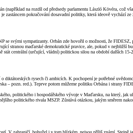
án (například na rozdíl od předsedy parlamentu László Kövéra, což vša
 je zastáncem pokračování dosavadní politiky, která ideově vychází ze 
NP se svými sympatizanty. Orbán zde hovořil o možnosti, že FIDESZ, 
rující stranou maďarské demokratické pravice, ale, pokud v nejbližší bu
stát centrální (určující, vládní) politickou silou na období dalších 15-2
 o diktátorských rysech či ambicích. K pochopení je potřebné uvědomova
ďarska – pozn. red.). Teprve potom můžeme politiku Orbána i strany FI
ho, politického i hospodářského vývoje v Maďarsku, na který, jak uka
ilnějšího politického rivala MSZP. Zůstává otázkou, jakým směrem nako
. V zahraničí, bohužel i v tom blízkém, nejsou příliš známí. Stejně j