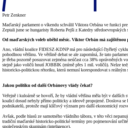
Petr Zenkner
Maďarský parlament o víkendu schválil Viktora Orbána ve funkci prem
Zeptali jsme se hungaristy Roberta Pejši z Katedry středoevropských 
Od maďarských voleb uběhl měsíc. Viktor Orbán má zajištěnou p
Ano, vládní koalice FIDESZ-KDNP má pro následující čtyřletý cyklus
pohodlnou většinu. Ve většině debat se ale zapomíná, že tato parlam
je třeba pozorně posuzovat zejména neúčast cca 38% oprávněných voli
stejně jako voličů hnutí JOBBIK (mírně přes 1 mil. voličů). Nelze te
historicko-politickou rétoriku, která nemusí korespondovat s reálným s
Jakou politiku od další Orbánovy vlády čekat?
Veřejně i kuloárně se hovoří, že by vládní většina měla být v dalších s
koalicí dosud nebyly přímo politicky a ideově propojené. Doslova se h
podnikatelů, protože mají klíčový význam pro další ekonomický rozvoj
Avšak, podle hlasů ze samotného vládního tábora, v této věci nepanu
tradiční maďarské historicko-politické termíny pro pojmenování určit
společenským skupinám (inteligence).