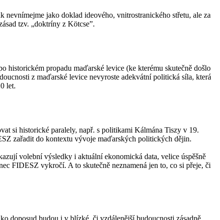
k nevnímejme jako doklad ideového, vnitrostranického střetu, ale za
zásad tzv. „doktríny z Kötcse”.
po historickém propadu maďarské levice (ke kterému skutečně došlo
doucnosti z maďarské levice nevyroste adekvátní politická síla, která
0 let.
t si historické paralely, např. s politikami Kálmána Tiszy v 19.
DESZ zařadit do kontextu vývoje maďarských politických dějin.
zují volební výsledky i aktuální ekonomická data, velice úspěšně
nec FIDESZ vykročí. A to skutečně neznamená jen to, co si přeje, či
ako doposud budou i v blízké, či vzdálenější budoucnosti zásadně