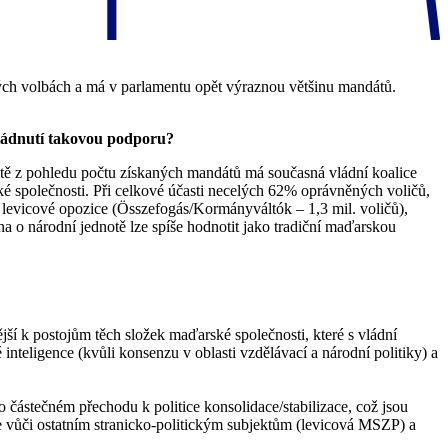
vých volbách a má v parlamentu opět výraznou většinu mandátů.
vládnutí takovou podporu?
stě z pohledu počtu získaných mandátů má současná vládní koalice
é společnosti. Při celkové účasti necelých 62% oprávněných voličů,
 levicové opozice (Összefogás/Kormányváltók – 1,3 mil. voličů),
a o národní jednotě lze spíše hodnotit jako tradiční maďarskou
nější k postojům těch složek maďarské společnosti, které s vládní
nteligence (kvůli konsenzu v oblasti vzdělávací a národní politiky) a
částečném přechodu k politice konsolidace/stabilizace, což jsou
ce vůči ostatním stranicko-politickým subjektům (levicová MSZP) a