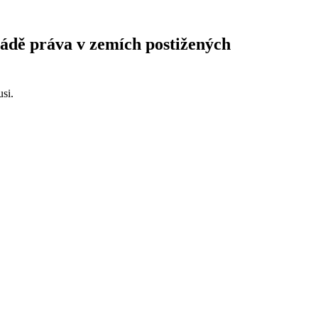
vládě práva v zemích postižených
usi.