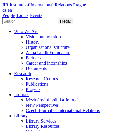
IIR
Institute of International Relations Prague
cz
en
People
Topics
Events
Hledat
Who We Are
Vision and mission
History
Organisational structure
Anna Lindh Foundation
Partners
Career and internships
Documents
Research
Research Centres
Publications
Projects
Journals
Mezinárodní politika Journal
New Perspectives
Czech Journal of International Relations
Library
Library Services
Library Resources