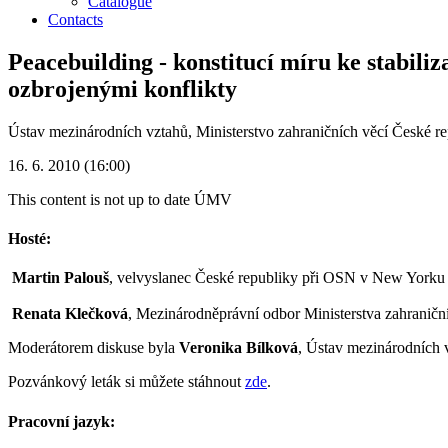
Catalogue
Contacts
Peacebuilding - konstitucí míru ke stabili
ozbrojenými konflikty
Ústav mezinárodních vztahů, Ministerstvo zahraničních věcí České r
16. 6. 2010 (16:00)
This content is not up to date
ÚMV
Hosté:
Martin Palouš
, velvyslanec České republiky při OSN v New Yorku
Renata Klečková
, Mezinárodněprávní odbor Ministerstva zahraničn
Moderátorem diskuse byla
Veronika Bílková
, Ústav mezinárodních 
Pozvánkový leták si můžete stáhnout
zde
.
Pracovní jazyk: