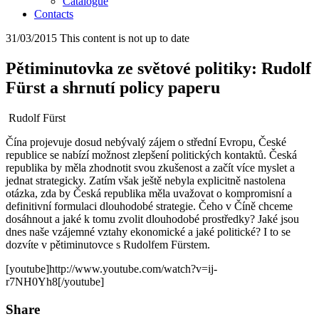
Catalogue
Contacts
31/03/2015
This content is not up to date
Pětiminutovka ze světové politiky: Rudolf
Fürst a shrnutí policy paperu
Rudolf Fürst
Čína projevuje dosud nebývalý zájem o střední Evropu, České
republice se nabízí možnost zlepšení politických kontaktů. Česká
republika by měla zhodnotit svou zkušenost a začít více myslet a
jednat strategicky. Zatím však ještě nebyla explicitně nastolena
otázka, zda by Česká republika měla uvažovat o kompromisní a
definitivní formulaci dlouhodobé strategie. Čeho v Číně chceme
dosáhnout a jaké k tomu zvolit dlouhodobé prostředky? Jaké jsou
dnes naše vzájemné vztahy ekonomické a jaké politické? I to se
dozvíte v pětiminutovce s Rudolfem Fürstem.
[youtube]http://www.youtube.com/watch?v=ij-
r7NH0Yh8[/youtube]
Share