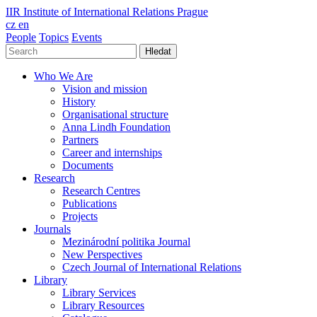
IIR
Institute of International Relations Prague
cz
en
People
Topics
Events
Hledat
Who We Are
Vision and mission
History
Organisational structure
Anna Lindh Foundation
Partners
Career and internships
Documents
Research
Research Centres
Publications
Projects
Journals
Mezinárodní politika Journal
New Perspectives
Czech Journal of International Relations
Library
Library Services
Library Resources