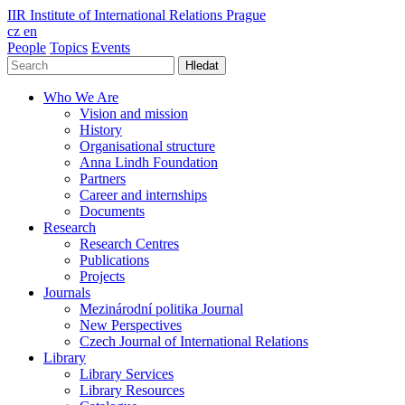
IIR
Institute of International Relations Prague
cz
en
People
Topics
Events
Hledat
Who We Are
Vision and mission
History
Organisational structure
Anna Lindh Foundation
Partners
Career and internships
Documents
Research
Research Centres
Publications
Projects
Journals
Mezinárodní politika Journal
New Perspectives
Czech Journal of International Relations
Library
Library Services
Library Resources