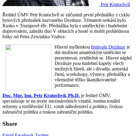
Petr Kratochvíl
Ředitel ÚMV Petr Kratochvíl se zúčastnil první přednášky z cyklu
bytových přednášek nazvaného Deziluze. Tématem setkání bylo
Rusko v Trumpově éře. Přednáška byla s uměleckým i hudebním
doprovodem, zahrálo duo V oblacích a hosté si mohli prohlédnout
fotky od Petra Zewlakka Vrabce.
Hlavní myšlenkou
festivalu Deziluze
je
dát možnost amatérským umělcům se
prezentovat, zviditelnit se. Hlavní náplní
Deziluze jsou hudební kapely všech
možných žánrů, ale i divadla, autorská
čtení, workshopy, výstavy, přednášky a
všemožné těžko škatulkovatelné
performance.
Doc. Mgr. Ing. Petr Kratochvíl, Ph.D.
je ředitel ÚMV,
specializuje se na teorie mezinárodních vztahů, institucionální
reformy a rozšiřování EU, vztah náboženství a politiky, českou
zahraniční politiku a ruskou zahraniční politiku.
Share
Email
Facebook
Twitter