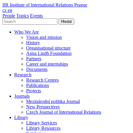
IIR
Institute of International Relations Prague
cz
en
People
Topics
Events
Hledat
Who We Are
Vision and mission
History
Organisational structure
Anna Lindh Foundation
Partners
Career and internships
Documents
Research
Research Centres
Publications
Projects
Journals
Mezinárodní politika Journal
New Perspectives
Czech Journal of International Relations
Library
Library Services
Library Resources