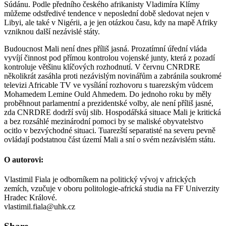
Súdánu. Podle předního českého afrikanisty Vladimíra Klímy
můžeme odstředivé tendence v neposlední době sledovat nejen v
Libyi, ale také v Nigérii, a je jen otázkou času, kdy na mapě Afriky
vzniknou další nezávislé státy.
Budoucnost Mali není dnes příliš jasná. Prozatímní úřední vláda
vyvíjí činnost pod přímou kontrolou vojenské junty, která z pozadí
kontroluje většinu klíčových rozhodnutí. V červnu CNRDRE
několikrát zasáhla proti nezávislým novinářům a zabránila soukromé
televizi Africable TV ve vysílání rozhovoru s tuarezským vůdcem
Mohamedem Lemine Ould Ahmedem. Do jednoho roku by měly
proběhnout parlamentní a prezidentské volby, ale není příliš jasné,
zda CNRDRE dodrží svůj slib. Hospodářská situace Mali je kritická
a bez rozsáhlé mezinárodní pomoci by se maliské obyvatelstvo
ocitlo v bezvýchodné situaci. Tuarezští separatisté na severu pevně
ovládají podstatnou část území Mali a sní o svém nezávislém státu.
O autorovi:
Vlastimil Fiala je odborníkem na politický vývoj v afrických
zemích, vzučuje v oboru politologie-africká studia na FF Univerzity
Hradec Králové.
vlastimil.fiala@uhk.cz