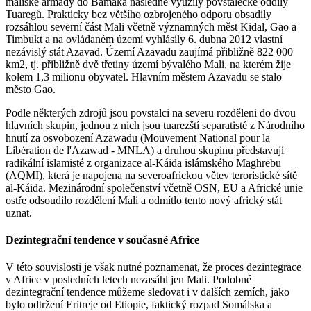
maliské armády do Bamaka následně využily povstalecké oddíly
Tuaregů. Prakticky bez většího ozbrojeného odporu obsadily
rozsáhlou severní část Mali včetně významných měst Kidal, Gao a
Timbukt a na ovládaném území vyhlásily 6. dubna 2012 vlastní
nezávislý stát Azavad. Území Azavadu zaujímá přibližně 822 000
km2, tj. přibližně dvě třetiny území bývalého Mali, na kterém žije
kolem 1,3 milionu obyvatel. Hlavním městem Azavadu se stalo
město Gao.
Podle některých zdrojů jsou povstalci na severu rozděleni do dvou
hlavních skupin, jednou z nich jsou tuarezští separatisté z Národního
hnutí za osvobození Azawadu (Mouvement National pour la
Libération de l'Azawad - MNLA) a druhou skupinu představují
radikální islamisté z organizace al-Káida islámského Maghrebu
(AQMI), která je napojena na severoafrickou větev teroristické sítě
al-Káida. Mezinárodní společenství včetně OSN, EU a Africké unie
ostře odsoudilo rozdělení Mali a odmítlo tento nový africký stát
uznat.
Dezintegrační tendence v současné Africe
V této souvislosti je však nutné poznamenat, že proces dezintegrace
v Africe v posledních letech nezasáhl jen Mali. Podobné
dezintegrační tendence můžeme sledovat i v dalších zemích, jako
bylo odtržení Eritreje od Etiopie, faktický rozpad Somálska a