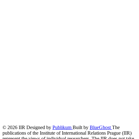
© 2026 IIR
Designed by
Publikum
Built by
BlueGhost
The
publications of the Institute of International Relations Prague (IIR)
represent the views of individual researchers. The IIR does not take