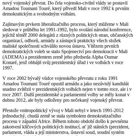
nový vojenský převrat. Do čela vojensko-civilní vlády se postavil
Amadou Toumani Touré, který přivedl Mali v roce 1992 k prvním
demokratickým a svobodným volbám.
Zajímavým prvkem liberalizačního procesu, který můžeme v Mali
sledovat v průběhu let 1991-1992, bylo svolání národní konference,
jejíchž téměř 2000 delegátů z různých politických stran, občanských
organizací, odborů, armády a zástupců prakticky všech složek
maliské společnosti schválilo novou ústavu. Vítězem prvních
demokratických voleb se stalo Spojenectví pro demokracii v Mali
(ADEMA) a prezidentem země jeho předseda Alpha Oumar
Konaré, jenž obhájil svůj prezidentský úřad i ve volbách v roce
1997.
V roce 2002 bývalý vůdce vojenského převratu z roku 1991
Amadou Toumani Touré opustil armádu a jako nezávislý kandidát
snadno zvítězil v prezidentských volbách nejen v tomto roce, ale i v
roce 2007. Další prezidentské a parlamentní volby se měly konat v
dubnu 2012, ale byly odloženy pro nečekaný vojenský převrat.
Přestože vnitropolitický vývoj v Mali nebyl v letech 1991-2012
jednoduchý, chudá země se stala symbolem demokratizačního
procesu v západní Africe. Během tohoto období došlo k pevnému
zakotvení klíčových politických institucí, ať již státních (prezident,
parlament, vláda a její ministerstva, ústavní soud, soudní systém