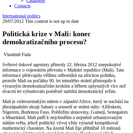
Catalogue
Contacts
International politics
29/07/2012
This content is not up to date
Politická krize v Mali: konec
demokratizačního procesu?
Vlastimil Fiala
Světové tiskové agentury přinesly 22. března 2012 znepokojivé
informace o vojenském převratu v Maliské republice (Mali). Tato
informace překvapila většinu odborníků na africkou politiku,
protože Mali na počátku 90. let minulého století přistoupilo k
výrazným demokratizačním krokům a během uplynulých více než
dvaceti let vybudovalo poměrně stabilní demokratický režim.
Mali je vnitrozemským státem v západní Africe, který se nachází na
jihozápadním okraji Sahary a sousedí se sedmi státy: Alžírskem,
Nigerem, Burkinou Faso, Pobřežím slonoviny, Guinejí, Senegalem
a Mauritánií. Mali patří k nejchudším a nejméně urbanizovaným
státům světa, jehož politický vývoj vždy výrazně komplikoval
multietnický charakter. Na území Mali žije přibližně 10 milionů