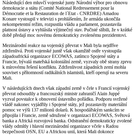
Následující den mluvčí vojenské junty Národní výbor pro obnovu
demokracie a státu (Comité National Redressement pour la
Démocratie et la Restauration de l´Etat - CNRDRE) Amadou
Konare vystoupil v televizi s prohlášením, že armáda ukončila
nekompetentní režim, rozpustila vládu a parlament, pozastavila
platnost ústavy a vyhlásila výjimečný stav. Pučisté slíbili, že v krátké
době předají moc novému demokraticky zvolenému prezidentovi.
Mezinárodní reakce na vojenský převrat v Mali byla nejdříve
zdrženlivá. Proti vojenské juntě však okamžitě ostře vystoupila
západoafrická organizace ECOWAS, zatímco Spojené státy a
Francie, bývalá mateřská koloniální země, vyzvaly obě strany zprvu
k mírovému řešení konfliktu. Zdrženlivost západních zemí mohla
souviset s přítomností radikálních islamistů, kteří operují na severu
Mali.
V následujících dnech však západní země v čele s Francií vojenský
převrat odsoudily a francouzský ministr zahraničí Alain Juppé
vyzval povstalce k obnovení ústavního pořádku. Podporu svržené
vládě nakonec vyjádřily i Spojené státy, jež pozastavily materiální
pomoc ve výši 137 milionů dolarů. K hospodářským sankcím se
připojila i Francie, země sdružené v organizaci ECOWAS, Světová
banka a Africká rozvojová banka. Odstranění demokraticky zvolené
vlády odmítly i hlavní mezinárodní organizace včele s Radou
bezpečnosti OSN, EU a Africkou unií, která Mali dokonce