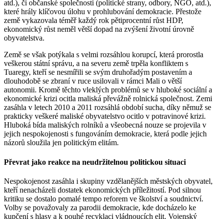
atd.), či občanské společnosti (politické strany, odbory, NGO, atd.),
které hrály klíčovou úlohu v prohlubování demokracie. Přestože
země vykazovala téměř každý rok pětiprocentní růst HDP,
ekonomický růst neměl větší dopad na zvýšení životní úrovně
obyvatelstva.
Země se však potýkala s velmi rozsáhlou korupcí, která prorostla
veškerou státní správu, a na severu země trpěla konfliktem s
Tuaregy, kteří se nesmířili se svým druhořadým postavením a
dlouhodobě se zbraní v ruce usilovali v rámci Mali o větší
autonomii. Kromě těchto vleklých problémů se v hluboké sociální a
ekonomické krizi ocitla maliská převážně rolnická společnost. Zemi
zasáhla v letech 2010 a 2011 rozsáhlá období sucha, díky němuž se
prakticky veškeré maliské obyvatelstvo ocitlo v potravinové krizi.
Hluboká bída maliských rolníků a všeobecná nouze se projevila v
jejich nespokojenosti s fungováním demokracie, která podle jejich
názorů sloužila jen politickým elitám.
Převrat jako reakce na neudržitelnou politickou situaci
Nespokojenost zasáhla i skupiny vzdělanějších městských obyvatel,
kteří nenacházeli dostatek ekonomických příležitostí. Pod silnou
kritiku se dostalo pomalé tempo reforem ve školství a soudnictví.
Volby se považovaly za parodii demokracie, kde docházelo ke
kupčení s hlasy a k pouhé recyklaci vládnoucích elit. Vojenský