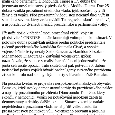
maliského parlamentu Dioncounda Traoré a 17. dubna byl
jmenován nový ministerský předseda šejk Modibo Diarra. Dne 25.
dubna vznikla prozatímní úřednická vláda, jejíž součástí byly tři
ženy a tři vojáci. Před prozatímní vládou stojí nelehký úkol vyřešit
situaci na severu, který zcela ovládli Tuaregové a islámští rebelové,
a uspořádat do dvanácti měsíců prezidentské a parlamentní volby.
Přestože došlo k předání moci prozatímní vládě, vojenští
představitelé CNRDRE nadále kontrolují vnitropolitickou situaci. V
polovině dubna pozatýkali některé přední politické představitele
(včetně prezidentského kandidáta Soumaila Cissé) a vysoké
vojenské činitele (generály Sadio Gassama, Hamidou Sissoka a
Mahamadou Diagouraga). Zatýkání vojenských špiček
naznačovalo, že situace v maliské armádě není jednoznačná a že
junta čelí určité opozici. Tuto skutečnost pak potvrdil 30. dubna
neúspěšný pokus vojáků bývalé osobní gardy svrženého prezidenta
získat kontrolu nad strategickými místy v hlavním městě Bamaku.
Na počátku května se projevila i nespokojenost maliských obyvatel
Bamako, když stovky demonstrantů vtrhly do prezidentského paláce
a napadly prozatímního prezidenta Dioncoundu Traorého, který
skončil v nemocnici. Vojáci při potlačování nepokojů zabili tři
demonstranty a desítky dalších zranili. Situace v zemi je nadále
nepřehledná a prozatímní vláda nemá příliš velkou autoritu
prosazovat svou politickou vůli. Vojenského převratu a přesunu