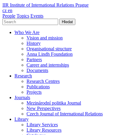
IIR
Institute of International Relations Prague
cz
en
People
Topics
Events
Hledat
Who We Are
Vision and mission
History
Organisational structure
Anna Lindh Foundation
Partners
Career and internships
Documents
Research
Research Centres
Publications
Projects
Journals
Mezinárodní politika Journal
New Perspectives
Czech Journal of International Relations
Library
Library Services
Library Resources