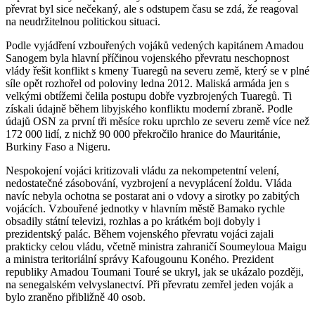
převrat byl sice nečekaný, ale s odstupem času se zdá, že reagoval
na neudržitelnou politickou situaci.
Podle vyjádření vzbouřených vojáků vedených kapitánem Amadou
Sanogem byla hlavní příčinou vojenského převratu neschopnost
vlády řešit konflikt s kmeny Tuaregů na severu země, který se v plné
síle opět rozhořel od poloviny ledna 2012. Maliská armáda jen s
velkými obtížemi čelila postupu dobře vyzbrojených Tuaregů. Ti
získali údajně během libyjského konfliktu moderní zbraně. Podle
údajů OSN za první tři měsíce roku uprchlo ze severu země více než
172 000 lidí, z nichž 90 000 překročilo hranice do Mauritánie,
Burkiny Faso a Nigeru.
Nespokojení vojáci kritizovali vládu za nekompetentní velení,
nedostatečné zásobování, vyzbrojení a nevyplácení žoldu. Vláda
navíc nebyla ochotna se postarat ani o vdovy a sirotky po zabitých
vojácích. Vzbouřené jednotky v hlavním městě Bamako rychle
obsadily státní televizi, rozhlas a po krátkém boji dobyly i
prezidentský palác. Během vojenského převratu vojáci zajali
prakticky celou vládu, včetně ministra zahraničí Soumeyloua Maigu
a ministra teritoriální správy Kafougounu Koného. Prezident
republiky Amadou Toumani Touré se ukryl, jak se ukázalo později,
na senegalském velvyslanectví. Při převratu zemřel jeden voják a
bylo zraněno přibližně 40 osob.