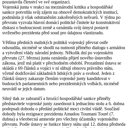
pozastavila členství ve své organizaci.
Vojenská junta v reakci na mezinárodní kritiku a hospodářské
sankce potvrdila svůj zájem na obnově demokratických institucí,
podmínila ji však odstraněním zakořeněných nešvarů. V týdnu po
převratu vyzvala hlavní domácí politické činitele ke konstruktivní
diskusi o budoucnosti země a oznámila svůj úmysl postavit
svrženého prezidenta před soud pro údajnou vlastizradu.
Většina předních maliských politiků vojenský převrat ostře
odsoudila, nicméně se shodli na nutnosti přímého dialogu s armádou
a vytvoření vlády národní jednoty. Několik dní po vojenském
převratu (27. března) junta oznámila přijetí nového ústavního
zákona, jenž má platit v přechodném období. Prozatímní ústava se
skládá z 69 článků a vojáci v ní slibují obnovu právního státu,
včetně dodržování základních lidských práv a svobod. Jeden z
článků ústavy zakazuje členům vojenské junty kandidovat v
budoucích parlamentních nebo prezidentských volbách, nicméně
neuvádí se jejich datum.
Silný tlak ze zahraničí a hrozící hospodářské sankce přiměly
představitele vojenské junty zasednout k jednacímu stolu a 6. dubna
podepsali dohodu o předání politické moci civilní vládě. Součástí
dohody byla rezignace prezidenta Amadou Toumani Touré (7.
dubna) a všeobecná amnestie pro všechny účastníky vojenského
převratu. Podle ústavy se funkce hlavy státu ujal 12. dubna předseda