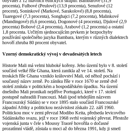
obyvatel z 12 hlavních etnických skupin: Bambarové (31,9
procenta), Fulbové (Peulové) (13,9 procenta), Senufové (12
procent), Soninkové (Markové, Sarakolové) (8,8 procenta),
Tuaregové (7,3 procenta), Songhajci (7,2 procenta), Malinkové
(Mandingové) (6,6 procenta), Dogonové (4 procenta), Djulové (2,9
procenta) Bobové (2,4 procenta), Arabové (1,2 procenta) a ostatní
1,8 procenta. Určitým sjednocujícím prvkem je bezpochyby
používání společného jazyka Bambara, kterým v různých dialektech
hovoří zhruba 80 procent obyvatel.
Vzorný demokratický vývoj v devadesátých letech
Historie Mali má velmi hluboké kořeny. Jeho území bylo v 8. století
součástí velké říše Ghana, která zanikla až ve 14. století. Na
troskách říše Ghana vzniklo království Mali, od něhož pochází i
současný název země. Po zániku říše v roce 1670 se země dvě
století zmítala v politickém a hospodářském úpadku. Na území
dnešního Mali pronikali nejdříve Portugalci, které v 17. století
postupně nahradili Francouzi. Mali (pod tehdejším názvem
Francouzský Súdán) se v roce 1895 stalo součástí Francouzské
západní Afriky a politickou nezávislost získalo 22. září 1960.
Politickou moc v zemi převzal Modibo Keita, předseda levicového
Súdánského svazu, jejž v roce 1968 svrhl vojenský převrat. Přestože
vojenská junta v čele s Moussy Traoré hovořila o dočasné
prozatímní vládě, zůstala u moci až do března 1991, kdy ji smetl