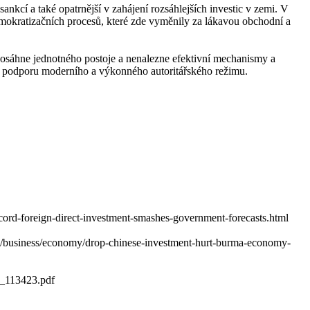
kcí a také opatrnější v zahájení rozsáhlejších investic v zemi. V
demokratizačních procesů, které zde vyměnily za lákavou obchodní a
edosáhne jednotného postoje a nenalezne efektivní mechanismy a
 na podporu moderního a výkonného autoritářského režimu.
rd-foreign-direct-investment-smashes-government-forecasts.html
/business/economy/drop-chinese-investment-hurt-burma-economy-
c_113423.pdf