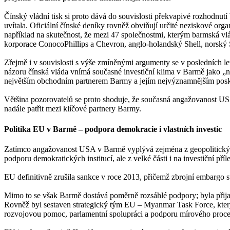
Čínský vládní tisk si proto dává do souvislosti překvapivé rozhodnutí
uvítala. Oficiální čínské deníky rovněž obviňují určité neziskové org
například na skutečnost, že mezi 47 společnostmi, kterým barmská vlá
korporace ConocoPhillips a Chevron, anglo-holandský Shell, norský S
Zřejmě i v souvislosti s výše zmíněnými argumenty se v posledních le
názoru čínská vláda vnímá současné investiční klima v Barmě jako „ne
největším obchodním partnerem Barmy a jejím nejvýznamnějším poskyt
Většina pozorovatelů se proto shoduje, že současná angažovanost USA 
nadále patřit mezi klíčové partnery Barmy.
Politika EU v Barmě – podpora demokracie i vlastních investic
Zatímco angažovanost USA v Barmě vyplývá zejména z geopolitických
podporu demokratických institucí, ale z velké části i na investiční příle
EU definitivně zrušila sankce v roce 2013, přičemž zbrojní embargo 
Mimo to se však Barmě dostává poměrně rozsáhlé podpory; byla přijat
Rovněž byl sestaven strategický tým EU – Myanmar Task Force, který 
rozvojovou pomoc, parlamentní spolupráci a podporu mírového proces