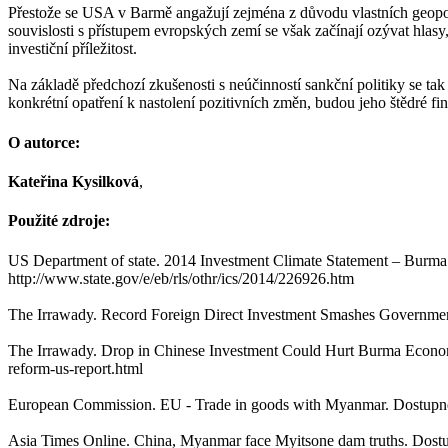
Přestože se USA v Barmě angažují zejména z důvodu vlastních geopolit
souvislosti s přístupem evropských zemí se však začínají ozývat hlas
investiční příležitost.
Na základě předchozí zkušenosti s neúčinností sankční politiky se t
konkrétní opatření k nastolení pozitivních změn, budou jeho štědré 
O autorce:
Kateřina Kysilková
,
Použité zdroje:
US Department of state. 2014 Investment Climate Statement – Bur
http://www.state.gov/e/eb/rls/othr/ics/2014/226926.htm
The Irrawady. Record Foreign Direct Investment Smashes Government
The Irrawady. Drop in Chinese Investment Could Hurt Burma Econ
reform-us-report.html
European Commission. EU - Trade in goods with Myanmar. Dostupné 
Asia Times Online. China, Myanmar face Myitsone dam truths. Do