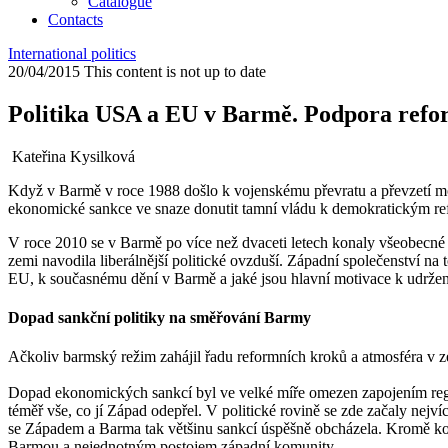
Catalogue
Contacts
International politics
20/04/2015
This content is not up to date
Politika USA a EU v Barmě. Podpora refor
Kateřina Kysilková
Když v Barmě v roce 1988 došlo k vojenskému převratu a převzetí moc
ekonomické sankce ve snaze donutit tamní vládu k demokratickým ref
V roce 2010 se v Barmě po více než dvaceti letech konaly všeobecné vo
zemi navodila liberálnější politické ovzduší. Západní společenství 
EU, k současnému dění v Barmě a jaké jsou hlavní motivace k udržení
Dopad sankční politiky na směřování Barmy
Ačkoliv barmský režim zahájil řadu reformních kroků a atmosféra v ze
Dopad ekonomických sankcí byl ve velké míře omezen zapojením region
téměř vše, co jí Západ odepřel. V politické rovině se zde začaly nej
se Západem a Barma tak většinu sankcí úspěšně obcházela. Kromě ko
Barmou a nejednotným postojem západní komunity.