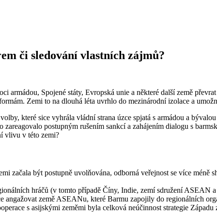
em či sledování vlastních zájmů?
i armádou, Spojené státy, Evropská unie a některé další země převrat 
ormám. Zemi to na dlouhá léta uvrhlo do mezinárodní izolace a umožnil
lby, které sice vyhrála vládní strana úzce spjatá s armádou a bývalou j
na to zareagovalo postupným rušením sankcí a zahájením dialogu s bar
 vlivu v této zemi?
mi začala být postupně uvolňována, odborná veřejnost se více méně shod
álních hráčů (v tomto případě Číny, Indie, zemí sdružení ASEAN a Již
více angažovat země ASEANu, které Barmu zapojily do regionálních organ
operace s asijskými zeměmi byla celková neúčinnost strategie Západ