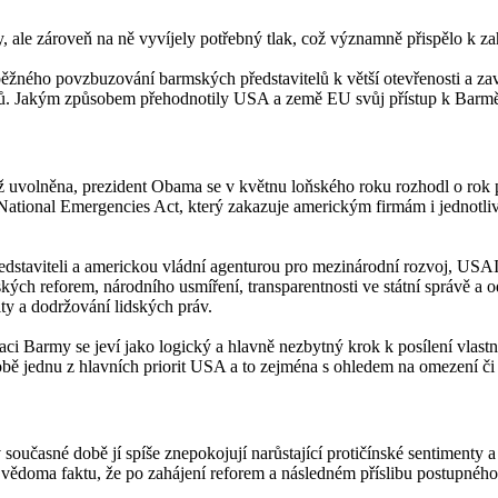
ale zároveň na ně vyvíjely potřebný tlak, což významně přispělo k zah
ného povzbuzování barmských představitelů k větší otevřenosti a zave
ů. Jakým způsobem přehodnotily USA a země EU svůj přístup k Barmě a
ž uvolněna, prezident Obama se v květnu loňského roku rozhodl o rok 
. National Emergencies Act, který zakazuje americkým firmám i jednot
aviteli a americkou vládní agenturou pro mezinárodní rozvoj, USAID, 
ských reforem, národního usmíření, transparentnosti ve státní správě a o
y a dodržování lidských práv.
ci Barmy se jeví jako logický a hlavně nezbytný krok k posílení vlast
jednu z hlavních priorit USA a to zejména s ohledem na omezení či vy
oučasné době jí spíše znepokojují narůstající protičínské sentimenty a s
e vědoma faktu, že po zahájení reforem a následném příslibu postupnéh