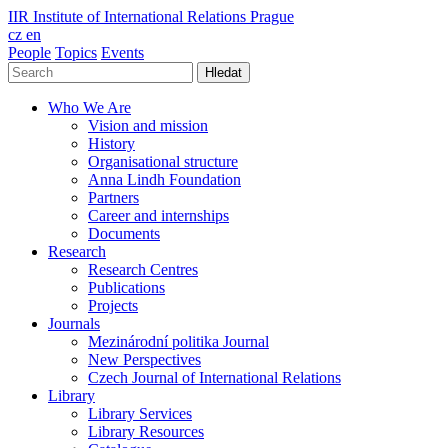
IIR
Institute of International Relations Prague
cz
en
People
Topics
Events
Hledat
Who We Are
Vision and mission
History
Organisational structure
Anna Lindh Foundation
Partners
Career and internships
Documents
Research
Research Centres
Publications
Projects
Journals
Mezinárodní politika Journal
New Perspectives
Czech Journal of International Relations
Library
Library Services
Library Resources