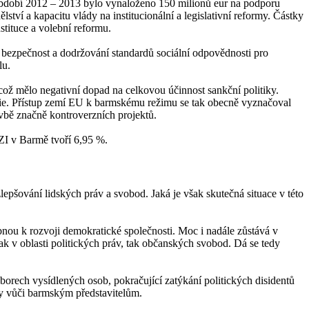
 období 2012 – 2013 bylo vynaloženo 150 milionů eur na podporu
tví a kapacitu vlády na institucionální a legislativní reformy. Částky
tituce a volební reformu.
 bezpečnost a dodržování standardů sociální odpovědnosti pro
lu.
ž mělo negativní dopad na celkovou účinnost sankční politiky.
cie. Přístup zemí EU k barmskému režimu se tak obecně vyznačoval
avbě značně kontroverzních projektů.
ZI v Barmě tvoří 6,95 %.
epšování lidských práv a svobod. Jaká je však skutečná situace v této
bnou k rozvoji demokratické společnosti. Moc i nadále zůstává v
 v oblasti politických práv, tak občanských svobod. Dá se tedy
orech vysídlených osob, pokračující zatýkání politických disidentů
iky vůči barmským představitelům.