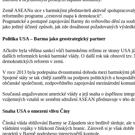
Země ASEANu sice s barmskými představiteli aktivně spolupracovaly, 
reformního programu „cestovní mapa k demokracii“.
Pragmatické a postupné zapojování Barmy do světového dění za souběž
jako jediný účinný způsob, jak zde dosáhnout požadovaných výsledk
Politika USA – Barma jako geostrategický partner
Ačkoliv byla většina sankcí vůči barmskému režimu ze strany USA ji
dalších reformních kroků barmské vlády. O další rok tak obnovil tzv
demokratických reforem v zemi.
V roce 2013 byla podepsána dvoustranná dohoda mezi barmskými předst
Spojené státy se tak chtějí zaměřit na podporu politických a hospodář
občanské společnosti, zodpovědného zapojování mezinárodní komunit
Současná angažovanost americké vlády a její snaha o úspěšnou integra
vzájemných vztahů se zeměmi sdružení ASEAN představuje v této době 
Snaha USA o omezení vlivu Číny
Čínská vláda sbližování Barmy se Západem sice bedlivě sleduje, ale v s
vládními vojáky v blízkosti čínských hranic. Zároveň si je však dobř
projektů v Barmě podrobeno intenzivnější kontrole.