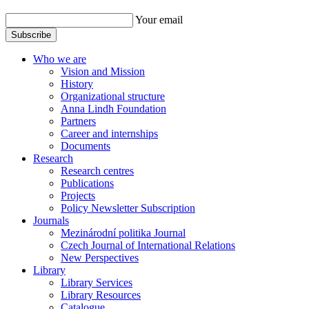
Your email
Subscribe
Who we are
Vision and Mission
History
Organizational structure
Anna Lindh Foundation
Partners
Career and internships
Documents
Research
Research centres
Publications
Projects
Policy Newsletter Subscription
Journals
Mezinárodní politika Journal
Czech Journal of International Relations
New Perspectives
Library
Library Services
Library Resources
Catalogue