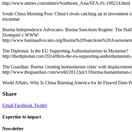
http://www.atimes.com/atimes/Southeast_Asia/SEA-01-190214.html
South China Morning Post. China's rivals catching up in investment
myanmar
Burma Independence Advocates. Burma Sanctions Regime: The Half-Fu
Dostupné z WWW:
http://www.burmaadvocates.org/Burma%20Sanctions%20Assessment
The Diplomat. Is the EU Supporting Authoritarianism in Myanmar?
http://thediplomat.com/2014/06/is-the-eu-supporting-authoritarianis
The Guardian. Burma 'creating humanitarian crisis' with displacem
http://www.theguardian.com/world/2012/jul/13/burma-humanitarian-cr
World Affairs. Why Is China Blaming America for Its Flawed Dam P
Share
Email
Facebook
Twitter
Expertise to impact
Newsletter