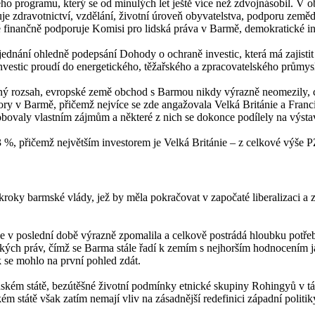
o programu, který se od minulých let ještě více než zdvojnásobil. V
 zdravotnictví, vzdělání, životní úroveň obyvatelstva, podporu zeměděls
inančně podporuje Komisi pro lidská práva v Barmě, demokratické ins
dnání ohledně podepsání Dohody o ochraně investic, která má zajistit
nvestic proudí do energetického, těžařského a zpracovatelského průmys
ý rozsah, evropské země obchod s Barmou nikdy výrazně neomezily, co
ry v Barmě, přičemž nejvíce se zde angažovala Velká Británie a Fran
ůsobovaly vlastním zájmům a některé z nich se dokonce podílely na výst
, přičemž největším investorem je Velká Británie – z celkové výše P
roky barmské vlády, jež by měla pokračovat v započaté liberalizaci a zl
 se v poslední době výrazně zpomalila a celkově postrádá hloubku potře
ých práv, čímž se Barma stále řadí k zemím s nejhorším hodnocením jak
 se mohlo na první pohled zdát.
ském státě, bezútěšné životní podmínky etnické skupiny Rohingyů v táb
ém státě však zatím nemají vliv na zásadnější redefinici západní polit