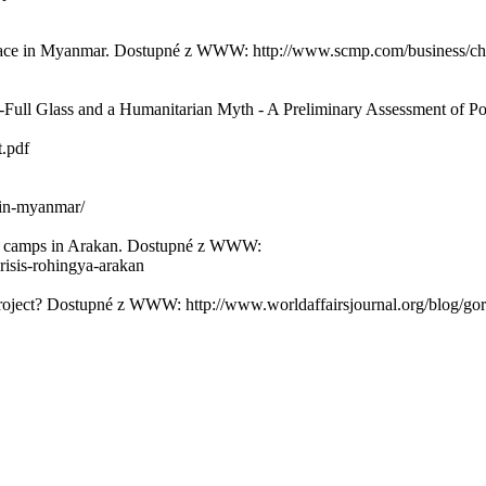
 race in Myanmar. Dostupné z WWW: http://www.scmp.com/business/china
ll Glass and a Humanitarian Myth - A Preliminary Assessment of Pol
.pdf
m-in-myanmar/
ent camps in Arakan. Dostupné z WWW:
isis-rohingya-arakan
roject? Dostupné z WWW: http://www.worldaffairsjournal.org/blog/go