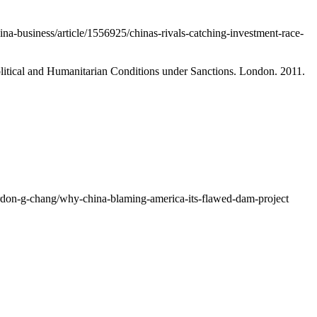
-business/article/1556925/chinas-rivals-catching-investment-race-
itical and Humanitarian Conditions under Sanctions. London. 2011.
rdon-g-chang/why-china-blaming-america-its-flawed-dam-project