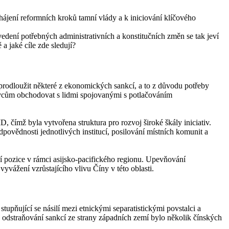
ájení reformních kroků tamní vlády a k iniciování klíčového
dení potřebných administrativních a konstitučních změn se tak jeví
 jaké cíle zde sledují?
prodloužit některé z ekonomických sankcí, a to z důvodu potřeby
livcům obchodovat s lidmi spojovanými s potlačováním
čímž byla vytvořena struktura pro rozvoj široké škály iniciativ.
dpovědnosti jednotlivých institucí, posilování místních komunit a
ní pozice v rámci asijsko-pacifického regionu. Upevňování
vážení vzrůstajícího vlivu Číny v této oblasti.
tupňující se násilí mezi etnickými separatistickými povstalci a
o odstraňování sankcí ze strany západních zemí bylo několik čínských