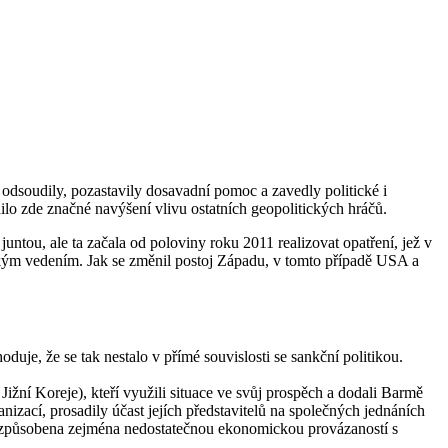
odsoudily, pozastavily dosavadní pomoc a zavedly politické i
o zde značné navýšení vlivu ostatních geopolitických hráčů.
untou, ale ta začala od poloviny roku 2011 realizovat opatření, jež v
mským vedením. Jak se změnil postoj Západu, v tomto případě USA a
uje, že se tak nestalo v přímé souvislosti se sankční politikou.
ní Koreje), kteří využili situace ve svůj prospěch a dodali Barmě
izací, prosadily účast jejích představitelů na společných jednáních
u způsobena zejména nedostatečnou ekonomickou provázaností s