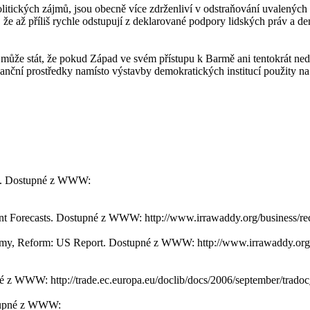
ických zájmů, jsou obecně více zdrženliví v odstraňování uvalených san
y, že až příliš rychle odstupují z deklarované podpory lidských práv a 
ak může stát, že pokud Západ ve svém přístupu k Barmě ani tentokrát n
finanční prostředky namísto výstavby demokratických institucí použity
ma. Dostupné z WWW:
 Forecasts. Dostupné z WWW: http://www.irrawaddy.org/business/reco
omy, Reform: US Report. Dostupné z WWW: http://www.irrawaddy.org
z WWW: http://trade.ec.europa.eu/doclib/docs/2006/september/trado
stupné z WWW: