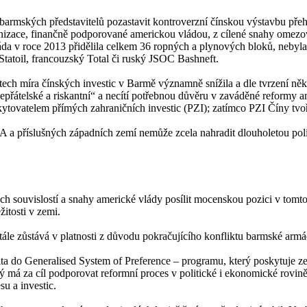
 barmských představitelů pozastavit kontroverzní čínskou výstavbu přehr
anizace, finančně podporované americkou vládou, z cílené snahy omezovat
da v roce 2013 přidělila celkem 36 ropných a plynových bloků, nebyla 
tatoil, francouzský Total či ruský JSOC Bashneft.
tech míra čínských investic v Barmě významně snížila a dle tvrzení něk
přátelské a riskantní“ a necítí potřebnou důvěru v zaváděné reformy a
ovatelem přímých zahraničních investic (PZI); zatímco PZI Číny tvoří
a příslušných západních zemí nemůže zcela nahradit dlouholetou politik
 souvislostí a snahy americké vlády posílit mocenskou pozici v tomt
žitosti v zemi.
stále zůstává v platnosti z důvodu pokračujícího konfliktu barmské ar
a do Generalised System of Preference – programu, který poskytuje ze
má za cíl podporovat reformní proces v politické i ekonomické rovině s
u a investic.