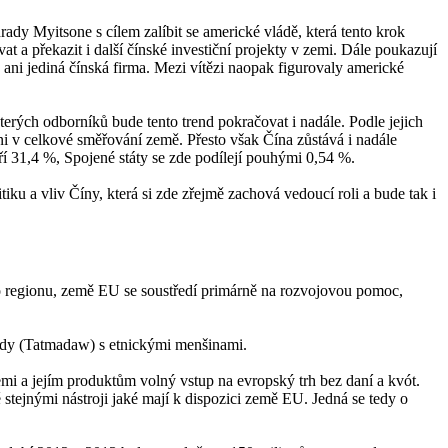
ady Myitsone s cílem zalíbit se americké vládě, která tento krok
 a překazit i další čínské investiční projekty v zemi. Dále poukazují
ani jediná čínská firma. Mezi vítězi naopak figurovaly americké
terých odborníků bude tento trend pokračovat i nadále. Podle jejich
ni v celkové směřování země. Přesto však Čína zůstává i nadále
 31,4 %, Spojené státy se zde podílejí pouhými 0,54 %.
u a vliv Číny, která si zde zřejmě zachová vedoucí roli a bude tak i
o regionu, země EU se soustředí primárně na rozvojovou pomoc,
mády (Tatmadaw) s etnickými menšinami.
mi a jejím produktům volný vstup na evropský trh bez daní a kvót.
tejnými nástroji jaké mají k dispozici země EU. Jedná se tedy o