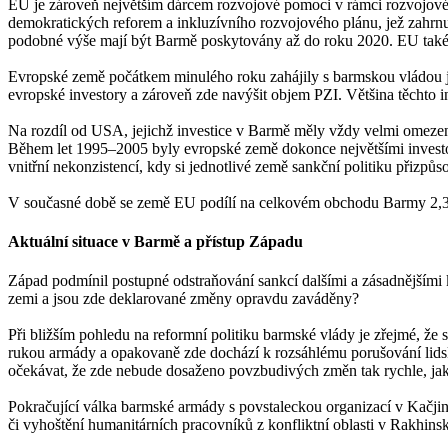
EU je zároveň největším dárcem rozvojové pomoci v rámci rozvojovéh
demokratických reforem a inkluzívního rozvojového plánu, jež zahrnuje
podobné výše mají být Barmě poskytovány až do roku 2020. EU také f
Evropské země počátkem minulého roku zahájily s barmskou vládou je
evropské investory a zároveň zde navýšit objem PZI. Většina těchto i
Na rozdíl od USA, jejichž investice v Barmě měly vždy velmi omezen
Během let 1995–2005 byly evropské země dokonce největšími investo
vnitřní nekonzistencí, kdy si jednotlivé země sankční politiku přizp
V současné době se země EU podílí na celkovém obchodu Barmy 2,3 %
Aktuální situace v Barmě a přístup Západu
Západ podmínil postupné odstraňování sankcí dalšími a zásadnějšími k
zemi a jsou zde deklarované změny opravdu zaváděny?
Při bližším pohledu na reformní politiku barmské vlády je zřejmé, že
rukou armády a opakovaně zde dochází k rozsáhlému porušování lidsk
očekávat, že zde nebude dosaženo povzbudivých změn tak rychle, jak
Pokračující válka barmské armády s povstaleckou organizací v Kačjin
či vyhoštění humanitárních pracovníků z konfliktní oblasti v Rakhinsk