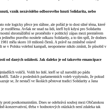
hnutí, vznik nezávislého odborového hnutí Solidarita, nebo
 role logicky přece jen slábne, ale pořád je to dost silné téma, které
e rozdělena. Avšak ne snad na lidi, kteří byli kdysi pro Solidaritu
 Slavnostní shromáždění se proměnilo v politický zápas mezi premiérem
iného pravého nositele odkazu Solidarity, a to tím spíš, že dodnes
ku 1981 měla skoro 10 milionů členů. A právě na zmíněné oslavě
-li se v Polsku volební kampaň, neopomene nikdo zmínit, že působil v
osti od daných událostí. Jak daleko je od takovéto emancipace
ladších voličů. Volili ho lidé, kteří se už narodili po pádu
 kněží. Takže z posledních parlamentních voleb vyplynulo, že pokud
zuje se, že nestačí ve školách pěstovat tradici Solidarity a Jana
a stály proti postkomunistům. Dnes se odehrává souboj mezi Občanskou
rálně-konzervativní, třeba v hodnotových otázkách není zdaleka tak