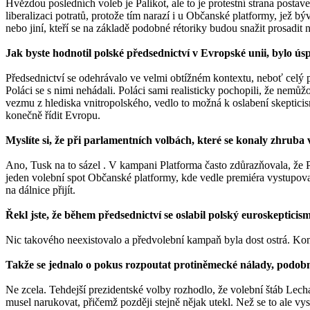
Hvězdou posledních voleb je Palikot, ale to je protestní strana postave
liberalizaci potratů, protože tím narazí i u Občanské platformy, jež b
nebo jiní, kteří se na základě podobné rétoriky budou snažit prosadit
Jak byste hodnotil polské předsednictví v Evropské unii, bylo ú
Předsednictví se odehrávalo ve velmi obtížném kontextu, neboť celý 
Poláci se s nimi nehádali. Poláci sami realisticky pochopili, že nemůž
vezmu z hlediska vnitropolského, vedlo to možná k oslabení skepticis
konečně řídit Evropu.
Myslíte si, že při parlamentních volbách, které se konaly zhruba 
Ano, Tusk na to sázel . V kampani Platforma často zdůrazňovala, že P
jeden volební spot Občanské platformy, kde vedle premiéra vystupova
na dálnice přijít.
Řekl jste, že během předsednictví se oslabil polský euroskeptici
Nic takového neexistovalo a předvolební kampaň byla dost ostrá. Kon
Takže se jednalo o pokus rozpoutat protiněmecké nálady, podobn
Ne zcela. Tehdejší prezidentské volby rozhodlo, že volební štáb Lec
musel narukovat, přičemž později stejně nějak utekl. Než se to ale v