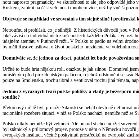
notu naprosto pragmaticky, ve skutečnosti to ale jeho odpovídá jeho 
Ruskem, zabírat na část veřejnosti mnohem více, než by vnější pozor
Objevuje se například ve srovnání s tím stejně silně i protiruská 
Netroufnu si prohlásit, co je silnější. Z historických důvodů jsou v 
také závisí na individuálních zkušenostech každého Poláka. Ve vztahu 
údajném atentátu v Putinově režii. V Polsku to padlo na velmi úrodno
by měli Rusové usilovat o život polského prezidenta ve volebním roc
Domníváte se, že jednou za deset, patnáct let bude považována sm
Určitě to bude hrát nějakou roli, otázkou je jak silnou. Domníval js
umístěným před prezidentským palácem, o jehož odstranění se sváděla 
pouze na Smolensku, trochu ubral a ventiloval trochu jiná témata, nap
Jednou z výrazných tváří polské politiky a vlády je bezesporu 
soudíte?
Přelomový určitě byl, protože Sikorski se nebál otevřeně definovat ur
racionálně rozebere situaci, v níž se Polsko nachází, nemůže než se Si
Polsko nikdy nemůže být velmocí. Ale pokud si chce udržet suverenitu
byl státnický a průlomový projev, protože v něm o Německu hovořil ja
evropských institucí, včetně poskytnutí prostředků na evropské zách