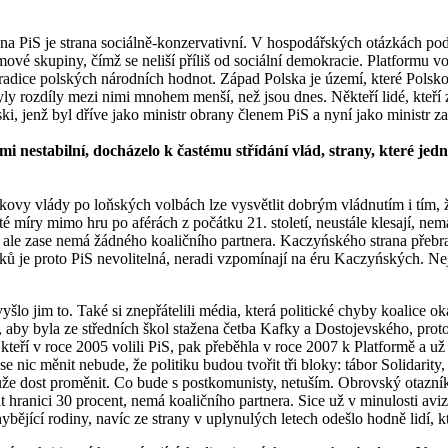
rana PiS je strana sociálně-konzervativní. V hospodářských otázkách po
íjmové skupiny, čímž se neliší příliš od sociální demokracie. Platformu vo
 tradice polských národních hodnot. Západ Polska je území, které Polsko
y rozdíly mezi nimi mnohem menší, než jsou dnes. Někteří lidé, kteří 
ki, jenž byl dříve jako ministr obrany členem PiS a nyní jako ministr za
lmi nestabilní, docházelo k častému střídání vlád, strany, které jed
skovy vlády po loňských volbách lze vysvětlit dobrým vládnutím i tím, 
sté míry mimo hru po aférách z počátku 21. století, neustále klesají, 
ale zase nemá žádného koaličního partnera. Kaczyńského strana přebra
áků je proto PiS nevolitelná, neradi vzpomínají na éru Kaczyńských. Nejv
evyšlo jim to. Také si znepřátelili média, která politické chyby koalice 
aby byla ze středních škol stažena četba Kafky a Dostojevského, protož
teří v roce 2005 volili PiS, pak přeběhla v roce 2007 k Platformě a už t
 nic měnit nebude, že politiku budou tvořit tři bloky: tábor Solidarity
 může dost proměnit. Co bude s postkomunisty, netuším. Obrovský otazn
t hranici 30 procent, nemá koaličního partnera. Sice už v minulosti avi
hybějící rodiny, navíc ze strany v uplynulých letech odešlo hodně lidí, 