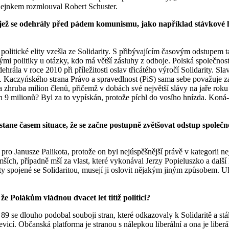
ejnkem rozmlouval Robert Schuster.
i, jež se odehrály před pádem komunismu, jako například stávkové 
olitické elity vzešla ze Solidarity. S přibývajícím časovým odstupem tato
mi politiky u otázky, kdo má větší zásluhy z odboje. Polská společnost j
odehrála v roce 2010 při příležitosti oslav třicátého výročí Solidarity.
yńského strana Právo a spravedlnost (PiS) sama sebe považuje za jed
ita zhruba milion členů, přičemž v dobách své největší slávy na jaře ro
ch 9 milionů? Byl za to vypískán, protože píchl do vosího hnízda. Koná
tane časem situace, že se začne postupně zvětšovat odstup společn
ro Janusze Palikota, protože on byl nejúspěšnější právě v kategorii nejm
ích, případně mší za vlast, které vykonával Jerzy Popieluszko a další
y spojené se Solidaritou, musejí ji oslovit nějakým jiným způsobem. Uka
že Polákům vládnou dvacet let titíž politici?
oce 89 se dlouho podobal souboji stran, které odkazovaly k Solidaritě 
evicí. Občanská platforma je stranou s nálepkou liberální a ona je libe