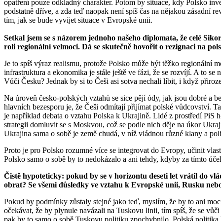
opatření pouze odkladný charakter. Potom by situace, kdy Polsko inve
podstatně dříve, a zda teď naopak není spíš čas na nějakou zásadní r
tím, jak se bude vyvíjet situace v Evropské unii.
Setkal jsem se s názorem jednoho našeho diplomata, že celé Sikor
roli regionální velmoci. Dá se skutečně hovořit o rezignaci na po
Je to spíš výraz realismu, protože Polsko může být těžko regionální m
infrastruktura a ekonomika je stále ještě ve fázi, že se rozvíjí. A to
Vůči Česku? Jednak by si to Češi asi sotva nechali líbit, i když přir
Na úroveň česko-polských vztahů se sice pějí ódy, jak jsou dobré a be
hlavních bezesporu je, že Češi odmítají přijímat polské vůdcovství. 
je například debata o vztahu Polska k Ukrajině. Lidé z prostředí PiS 
strategii domluvit se s Moskvou, což se podle nich děje na úkor Ukra
Ukrajina sama o sobě je země chudá, v níž vládnou různé klany a polit
Proto je pro Polsko rozumné více se integrovat do Evropy, učinit vlas
Polsko samo o sobě by to nedokázalo a ani tehdy, kdyby za tímto úče
Čistě hypoteticky: pokud by se v horizontu deseti let vrátil do
obrat? Se všemi důsledky ve vztahu k Evropské unii, Rusku ne
Pokud by podmínky zůstaly stejné jako teď, myslím, že by to ani moc 
očekávat, že by plynule navázali na Tuskovu linii, tím spíš, že se vů
pak by to samo o sobě Tuskovu politiku zpochybnilo. Polská politika b