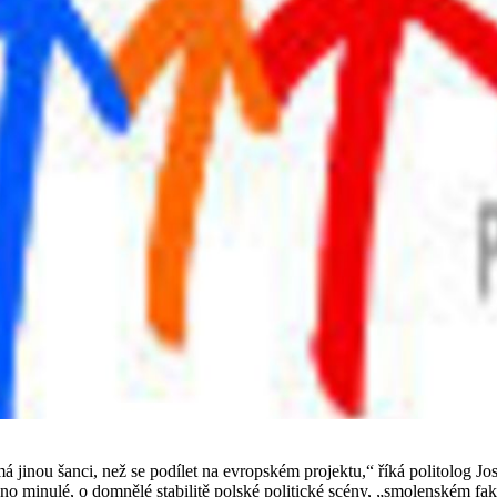
má jinou šanci, než se podílet na evropském projektu,“ říká politolog 
ávno minulé, o domnělé stabilitě polské politické scény, „smolenském fa