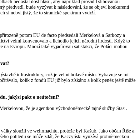
 volbách nedostal dost hlasů, aby například prosadil slibovanou
který předvedl, bude vyzývat k následování, že se objeví konkurenti
 si nebyl jistý, že to stranické spektrum vydrží.
m přirozeně potom EU de facto předsedali Merkelová a Sarkozy a
ictví velmi konvenovalo a lichotilo jejich národní hrdosti. Když to
ce na Evropu. Mnozí také vyjadřovali satisfakci, že Poláci mohou
ovat?
stavbě infrastruktury, což je velmi bolavé místo. Vybavuje se mi
ítávalo, kolik z fondů EU již bylo získáno a kolik peněz ještě může
du, jakýsi pakt o neútočení?
u Merkelovou, že je agentkou východoněmecké tajné služby Stasi.
 války sloužil ve wehrmachtu, protože byl Kašub. Jako občan Říše a
Z našeho pohledu se může zdát, že Kaczyński využívá protiněmeckou