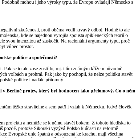
sti. Podobně mohou i jeho výroky typu, že Evropu ovládají Německo s
 negativní zkušenosti, proti oběma vedli krvavý odboj. Hodně to ale
Smolenska, kde se najednou vyrojila spousta spikleneckých teorií o
le svou intenzitou až zaskočit. Na racionální argumenty typu, proč
yl vůbec prostor.
lské politice a společnosti?
t. Pak se to ale zase zostřilo, mj. i tím známým křížem původně
h volbách a prohrál. Pak jako by pochopil, že nelze politiku stavět
olské politice i nadále přítomný.
l v Berlíně projev, který byl hodnocen jako přelomový. Co o něm
imentům těžko stravitelné a sem patří i vztah k Německu. Když člověk
kém projektu a nemůže se k němu stavět bokem. Z tohoto hlediska to
iš pozdě, protože Sikorski vyzývá Polsko k účasti na reformě
rukce Evropské unie špatná a odsouzená ke krachu, mají všechna