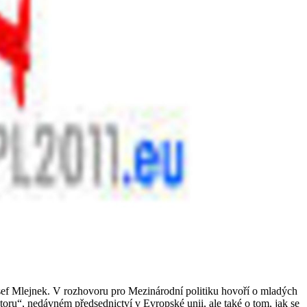
Josef Mlejnek. V rozhovoru pro Mezinárodní politiku hovoří o mladých
ktoru“, nedávném předsednictví v Evropské unii, ale také o tom, jak se