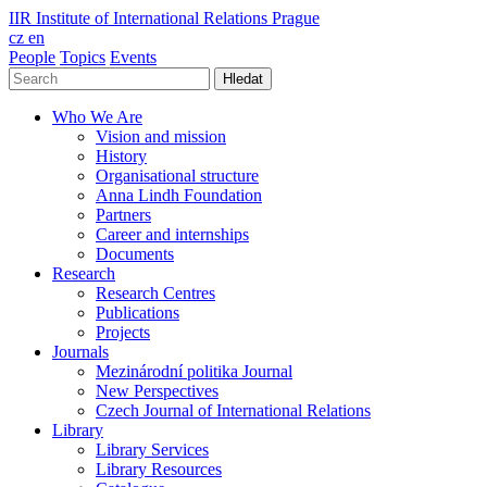
IIR
Institute of International Relations Prague
cz
en
People
Topics
Events
Hledat
Who We Are
Vision and mission
History
Organisational structure
Anna Lindh Foundation
Partners
Career and internships
Documents
Research
Research Centres
Publications
Projects
Journals
Mezinárodní politika Journal
New Perspectives
Czech Journal of International Relations
Library
Library Services
Library Resources