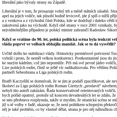
liberální jako bývaly strany na Západě.
Liberální je v tom, že prosazuje volný trh a méně státních zásahů. St
apel na jejich voliče, tak působí hodně levicově, jde jí spíš o nižší př
a z venkova a z východní části Polska, kde se dodržují i daleko větší
zakotvená jako na východě. Když obě strany v roce 2001 vznikaly, byl
nejviditelnějším případem je polský ministr zahraničí Radoslaw Sikors
Když se vrátíme do 90. let, polská politická scéna byla tenkrát ve
vláda poprvé ve volbách obhájila mandát. Jak se to dá vysvětlit?
Určitě došlo ke stabilizaci vlády. Historicky premiérové potvrzení Tu
vyhrál i proto, že neměl velkou konkurenci. Postkomunisté jsou do ji
ke starým kádrům, což jim nepomůže. PiS má své pevné jádro voličů, 
Lize polských rodin, čímž se ještě víc radikalizovala. Pro většinu Pol
partneři Sebeobrana a Liga polských rodin.
Bratři Kaczyńští se domnívali, že se jim je podaří zpacifikovat, ale n
školství za Ligu polských rodin Roman Giertych „proslavil“ návrhem, 
nebyli tito autoři zakázáni. Řada konzervativně orientovaných voličů, k
bych pořád opatrný, protože už koncem devadesátých let se zdálo, že se
se tato představa rozplynula, takže si myslím, že stranická scéna se
již x-té volby v řadě, ukazuje se, že není politikem schopným překroči
něj je také problém, co by vlastně dělal, strana je pro něj náhražkou c