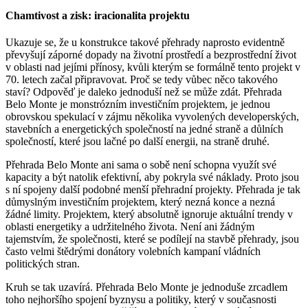
Chamtivost a zisk: iracionalita projektu
Ukazuje se, že u konstrukce takové přehrady naprosto evidentně
převyšují záporné dopady na životní prostředí a bezprostřední život
v oblasti nad jejími přínosy, kvůli kterým se formálně tento projekt v
70. letech začal připravovat. Proč se tedy vůbec něco takového
staví? Odpověď je daleko jednoduší než se může zdát. Přehrada
Belo Monte je monstrózním investičním projektem, je jednou
obrovskou spekulací v zájmu několika vyvolených developerských,
stavebních a energetických společností na jedné straně a důlních
společností, které jsou lačné po další energii, na straně druhé.
Přehrada Belo Monte ani sama o sobě není schopna využít své
kapacity a být natolik efektivní, aby pokryla své náklady. Proto jsou
s ní spojeny další podobné menší přehradní projekty. Přehrada je tak
důmyslným investičním projektem, který nezná konce a nezná
žádné limity. Projektem, který absolutně ignoruje aktuální trendy v
oblasti energetiky a udržitelného života. Není ani žádným
tajemstvím, že společnosti, které se podílejí na stavbě přehrady, jsou
často velmi štědrými donátory volebních kampaní vládních
politických stran.
Kruh se tak uzavírá. Přehrada Belo Monte je jednoduše zrcadlem
toho nejhoršího spojení byznysu a politiky, který v současnosti