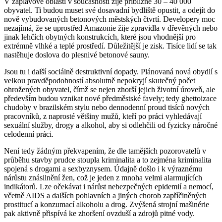
V záplavové oblasti v současnosti žije přibližně 30 – 40 000
obyvatel. Ti budou muset své dosavadní bydliště opustit, a odejít do
nově vybudovaných betonových městských čtvrtí. Developery moc
nezajímá, že se uprostřed Amazonie žije zpravidla v dřevěných nebo
jinak lehčích obytných konstrukcích, které jsou vhodnější pro
extrémně vlhké a teplé prostředí. Důležitější je zisk. Tisíce lidí se tak
nastěhuje doslova do plesnivé betonové sauny.
Jsou tu i další sociálně destruktivní dopady. Plánovaná nová obydlí s
velkou pravděpodobností absolutně nepokryjí skutečný počet
ohrožených obyvatel, čímž se nejen zhorší jejich životní úroveň, ale
především budou vznikat nové předměstské favely; tedy ghettoizace
chudoby v brazilském stylu nebo dennodenní proud tisíců nových
pracovníků, z naprosté většiny mužů, kteří po práci vyhledávají
sexuální služby, drogy a alkohol, aby si odlehčili od fyzicky náročné
celodenní práci.
Není tedy žádným překvapením, že dle tamějších pozorovatelů v
průběhu stavby prudce stoupla kriminalita a to zejména kriminalita
spojená s drogami a sexbyznysem. Údajně došlo i k výraznému
nárůstu znásilnění žen, což je jeden z mnoha velmi alarmujících
indikátorů. Lze očekávat i nárůst nebezpečných epidemií a nemocí,
včetně AIDS a dalších pohlavních a jiných chorob zapříčiněných
prostitucí a konzumací alkoholu a drog. Zvýšená strojní mašinérie
pak aktivně přispívá ke zhoršení ovzduší a zdrojů pitné vody.