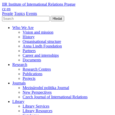
IIR
Institute of International Relations Prague
cz
en
People
Topics
Events
Hledat
Who We Are
Vision and mission
History
Organisational structure
Anna Lindh Foundation
Partners
Career and internships
Documents
Research
Research Centres
Publications
Projects
Journals
Mezinárodní politika Journal
New Perspectives
Czech Journal of International Relations
Library
Library Services
Library Resources