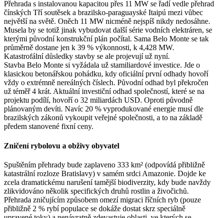
Přehrada s instalovanou kapacitou přes 11 MW se řadí vedle přehrad
čínských Tří soutěsek a brazilsko-paraguayské Itaipú mezi vůbec
největší na světě. Oněch 11 MW nicméně nejspíš nikdy nedosáhne.
Musela by se totiž jinak vybudovat další série vodních elektráren, se
kterými původní konstrukční plán počítal. Sama Belo Monte se tak
průměrně dostane jen k 39 % výkonnosti, k 4,428 MW.
Katastrofální důsledky stavby se ale projevují už nyní.
Stavba Belo Monte si vyžádala už stamiliardové investice. Jde o
klasickou betonářskou pohádku, kdy oficiální první odhady hovoří
vždy o extrémně nereálných číslech. Původní odhad byl překročen
už téměř 4 krát. Aktuální investiční odhad společností, které se na
projektu podílí, hovoří o 32 miliardách USD. Oproti původně
plánovaným devíti. Navíc 20 % vyprodukované energie musí dle
brazilských zákonů vykoupit veřejné společnosti, a to na základě
předem stanovené fixní ceny.
Zničení rybolovu a obživy obyvatel
Spuštěním přehrady bude zaplaveno 333 km² (odpovídá přibližně
katastrální rozloze Bratislavy) v samém srdci Amazonie. Dojde ke
zcela dramatickému narušení tamější biodiverzity, kdy bude navždy
zlikvidováno několik specifických druhů rostlin a živočichů.
Přehrada zničujícím způsobem omezí migraci říčních ryb (pouze
přibližně 2 % rybí populace se dokáže dostat skrz speciálně
upravené toky) a nenávratně zdevastuje oblasti, ve kterých se