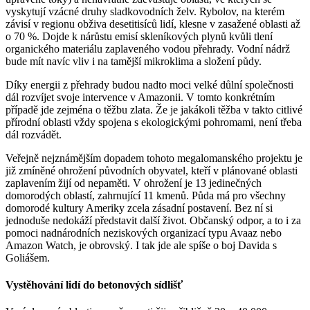
vyskytují vzácné druhy sladkovodních želv. Rybolov, na kterém
závisí v regionu obživa desetitisíců lidí, klesne v zasažené oblasti až
o 70 %. Dojde k nárůstu emisí skleníkových plynů kvůli tlení
organického materiálu zaplaveného vodou přehrady. Vodní nádrž
bude mít navíc vliv i na tamější mikroklima a složení půdy.
Díky energii z přehrady budou nadto moci velké důlní společnosti
dál rozvíjet svoje intervence v Amazonii. V tomto konkrétním
případě jde zejména o těžbu zlata. Že je jakákoli těžba v takto citlivé
přírodní oblasti vždy spojena s ekologickými pohromami, není třeba
dál rozvádět.
Veřejně nejznámějším dopadem tohoto megalomanského projektu je
již zmíněné ohrožení původních obyvatel, kteří v plánované oblasti
zaplavením žijí od nepaměti. V ohrožení je 13 jedinečných
domorodých oblastí, zahrnující 11 kmenů. Půda má pro všechny
domorodé kultury Ameriky zcela zásadní postavení. Bez ní si
jednoduše nedokáží představit další život. Občanský odpor, a to i za
pomoci nadnárodních neziskových organizací typu Avaaz nebo
Amazon Watch, je obrovský. I tak jde ale spíše o boj Davida s
Goliášem.
Vystěhování lidí do betonových sídlišť