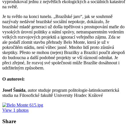
vyprodukoval jednu z největších ekologických a sociálních katastrof
na světě.
Je tu světlo na konci tunelu. „Brazílské jaro“, jak se souhrnně
nazývaly nedávné brazilské sociální nepokoje, dokázalo, že
brazilské mladé generaci už došla trpělivost s prostupování mafie do
vysokých úrovní politiky a státní správy, netransparentním vedením
velkých rozvojových projektů a ignorací veřejného zájmu. Zda se
ale podaří zlomit stavbu přehrady Belo Monte, která je už v
pokročilém stádiu, není vůbec jasné. Mnoho lidí proto zůstává
skeptiky. Přesto se mohou (nejen) Brazilky a Brazilci poučit alespoň
do budoucna a další podobné projekty se vší rázností odmítat. Je
přeci zřejmé, že rozvoj své společnosti může Brazílie dosáhnout i
udržitelným způsobem.
O autorovi:
Josef Šmída
, autor studuje program politologie-latinskoamerická
studia na Filosofické fakultě University Hradec Králové
View
1
photos
Share