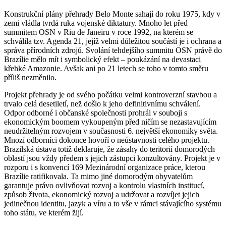
Konstrukční plány přehrady Belo Monte sahají do roku 1975, kdy v
zemi vládla tvrdá ruka vojenské diktatury. Mnoho let před
summitem OSN v Riu de Janeiru v roce 1992, na kterém se
schválila tzv. Agenda 21, jejíž velmi důležitou součástí je i ochrana a
správa přírodních zdrojů. Svolání tehdejšího summitu OSN právě do
Brazílie mělo mít i symbolický efekt – poukázání na devastaci
křehké Amazonie. Avšak ani po 21 letech se toho v tomto směru
příliš nezměnilo.
Projekt přehrady je od svého počátku velmi kontroverzní stavbou a
trvalo celá desetiletí, než došlo k jeho definitivnímu schválení.
Odpor odborné i občanské společnosti prohrál v souboji s
ekonomickým boomem vykoupeným před ničím se nezastavujícím
neudržitelným rozvojem v současnosti 6. největší ekonomiky světa.
Mnozí odborníci dokonce hovoří o neústavnosti celého projektu.
Brazilská ústava totiž deklaruje, že zásahy do teritorií domorodých
oblastí jsou vždy předem s jejich zástupci konzultovány. Projekt je v
rozporu i s konvencí 169 Mezinárodní organizace práce, kterou
Brazílie ratifikovala. Ta mimo jiné domorodým obyvatelům
garantuje právo ovlivňovat rozvoj a kontrolu vlastních institucí,
způsob života, ekonomický rozvoj a udržovat a rozvíjet jejich
jedinečnou identitu, jazyk a víru a to vše v rámci stávajícího systému
toho státu, ve kterém žijí.