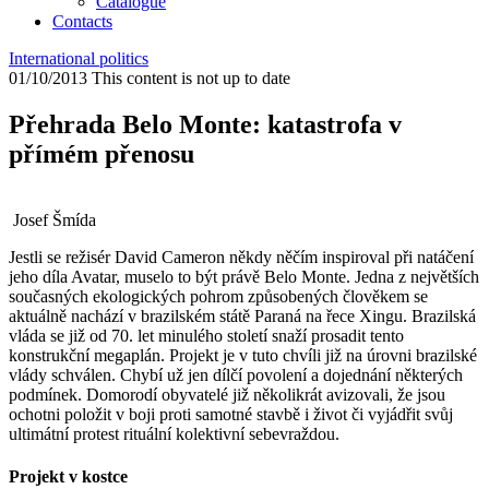
Catalogue
Contacts
International politics
01/10/2013
This content is not up to date
Přehrada Belo Monte: katastrofa v
přímém přenosu
Josef Šmída
Jestli se režisér David Cameron někdy něčím inspiroval při natáčení
jeho díla Avatar, muselo to být právě Belo Monte. Jedna z největších
současných ekologických pohrom způsobených člověkem se
aktuálně nachází v brazilském státě Paraná na řece Xingu. Brazilská
vláda se již od 70. let minulého století snaží prosadit tento
konstrukční megaplán. Projekt je v tuto chvíli již na úrovni brazilské
vlády schválen. Chybí už jen dílčí povolení a dojednání některých
podmínek. Domorodí obyvatelé již několikrát avizovali, že jsou
ochotni položit v boji proti samotné stavbě i život či vyjádřit svůj
ultimátní protest rituální kolektivní sebevraždou.
Projekt v kostce