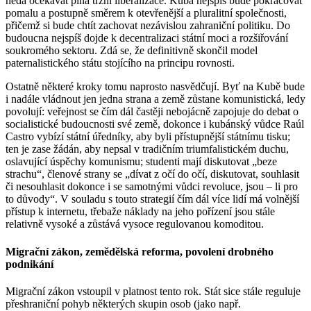
nedá očekávat plná tržní liberalizace. Kuba nejspíš bude pokračovat
pomalu a postupně směrem k otevřenější a pluralitní společnosti,
přičemž si bude chtít zachovat nezávislou zahraniční politiku. Do
budoucna nejspíš dojde k decentralizaci státní moci a rozšiřování
soukromého sektoru. Zdá se, že definitivně skončil model
paternalistického státu stojícího na principu rovnosti.
Ostatně některé kroky tomu naprosto nasvědčují. Byť na Kubě bude
i nadále vládnout jen jedna strana a země zůstane komunistická, ledy
povolují: veřejnost se čím dál častěji nebojácně zapojuje do debat o
socialistické budoucnosti své země, dokonce i kubánský vůdce Raúl
Castro vybízí státní úředníky, aby byli přístupnější státnímu tisku;
ten je zase žádán, aby nepsal v tradičním triumfalistickém duchu,
oslavující úspěchy komunismu; studenti mají diskutovat „beze
strachu“, členové strany se „dívat z očí do očí, diskutovat, souhlasit
či nesouhlasit dokonce i se samotnými vůdci revoluce, jsou – li pro
to důvody“. V souladu s touto strategií čím dál více lidí má volnější
přístup k internetu, třebaže náklady na jeho pořízení jsou stále
relativně vysoké a zůstává vysoce regulovanou komoditou.
Migrační zákon, zemědělská reforma, povolení drobného
podnikání
Migrační zákon vstoupil v platnost tento rok. Stát sice stále reguluje
přeshraniční pohyb některých skupin osob (jako např.