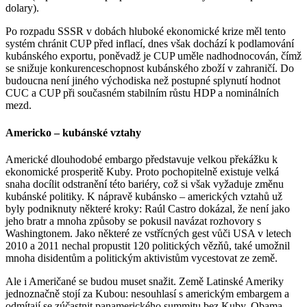
dolary).
Po rozpadu SSSR v dobách hluboké ekonomické krize měl tento
systém chránit CUP před inflací, dnes však dochází k podlamování
kubánského exportu, poněvadž je CUP uměle nadhodnocován, čímž
se snižuje konkurenceschopnost kubánského zboží v zahraničí. Do
budoucna není jiného východiska než postupné splynutí hodnot
CUC a CUP při současném stabilním růstu HDP a nominálních
mezd.
Americko – kubánské vztahy
Americké dlouhodobé embargo představuje velkou překážku k
ekonomické prosperitě Kuby. Proto pochopitelně existuje velká
snaha docílit odstranění této bariéry, což si však vyžaduje změnu
kubánské politiky. K nápravě kubánsko – amerických vztahů už
byly podniknuty některé kroky: Raúl Castro dokázal, že není jako
jeho bratr a mnoha způsoby se pokusil navázat rozhovory s
Washingtonem. Jako některé ze vstřícných gest vůči USA v letech
2010 a 2011 nechal propustit 120 politických vězňů, také umožnil
mnoha disidentům a politickým aktivistům vycestovat ze země.
Ale i Američané se budou muset snažit. Země Latinské Ameriky
jednoznačně stojí za Kubou: nesouhlasí s americkým embargem a
odmítají se zúčastnit panamerického summitu bez Kuby. Obama