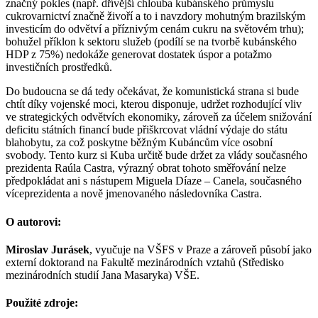
značný pokles (např. dřívější chlouba kubánského průmyslu
cukrovarnictví značně živoří a to i navzdory mohutným brazilským
investicím do odvětví a příznivým cenám cukru na světovém trhu);
bohužel příklon k sektoru služeb (podílí se na tvorbě kubánského
HDP z 75%) nedokáže generovat dostatek úspor a potažmo
investičních prostředků.
Do budoucna se dá tedy očekávat, že komunistická strana si bude
chtít díky vojenské moci, kterou disponuje, udržet rozhodující vliv
ve strategických odvětvích ekonomiky, zároveň za účelem snižování
deficitu státních financí bude přiškrcovat vládní výdaje do státu
blahobytu, za což poskytne běžným Kubáncům více osobní
svobody. Tento kurz si Kuba určitě bude držet za vlády současného
prezidenta Raúla Castra, výrazný obrat tohoto směřování nelze
předpokládat ani s nástupem Miguela Díaze – Canela, současného
víceprezidenta a nově jmenovaného následovníka Castra.
O autorovi:
Miroslav Jurásek
, vyučuje na VŠFS v Praze a zároveň působí jako
externí doktorand na Fakultě mezinárodních vztahů (Středisko
mezinárodních studií Jana Masaryka) VŠE.
Použité zdroje: