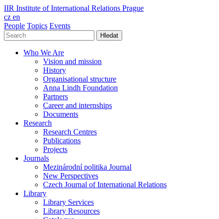
IIR
Institute of International Relations Prague
cz
en
People
Topics
Events
Hledat
Who We Are
Vision and mission
History
Organisational structure
Anna Lindh Foundation
Partners
Career and internships
Documents
Research
Research Centres
Publications
Projects
Journals
Mezinárodní politika Journal
New Perspectives
Czech Journal of International Relations
Library
Library Services
Library Resources