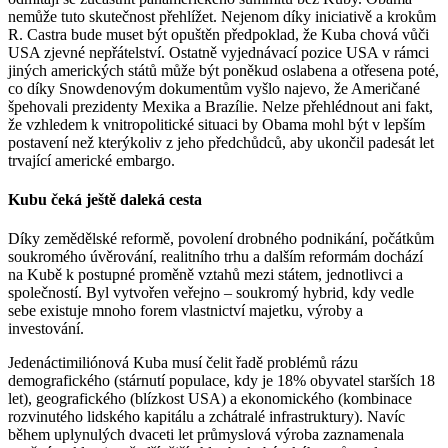
nemůže tuto skutečnost přehlížet. Nejenom díky iniciativě a krokům
R. Castra bude muset být opuštěn předpoklad, že Kuba chová vůči
USA zjevné nepřátelství. Ostatně vyjednávací pozice USA v rámci
jiných amerických států může být poněkud oslabena a otřesena poté,
co díky Snowdenovým dokumentům vyšlo najevo, že Američané
špehovali prezidenty Mexika a Brazílie. Nelze přehlédnout ani fakt,
že vzhledem k vnitropolitické situaci by Obama mohl být v lepším
postavení než kterýkoliv z jeho předchůdců, aby ukončil padesát let
trvající americké embargo.
Kubu čeká ještě daleká cesta
Díky zemědělské reformě, povolení drobného podnikání, počátkům
soukromého úvěrování, realitního trhu a dalším reformám dochází
na Kubě k postupné proměně vztahů mezi státem, jednotlivci a
společností. Byl vytvořen veřejno – soukromý hybrid, kdy vedle
sebe existuje mnoho forem vlastnictví majetku, výroby a
investování.
Jedenáctimiliónová Kuba musí čelit řadě problémů rázu
demografického (stárnutí populace, kdy je 18% obyvatel starších 18
let), geografického (blízkost USA) a ekonomického (kombinace
rozvinutého lidského kapitálu a zchátralé infrastruktury). Navíc
během uplynulých dvaceti let průmyslová výroba zaznamenala