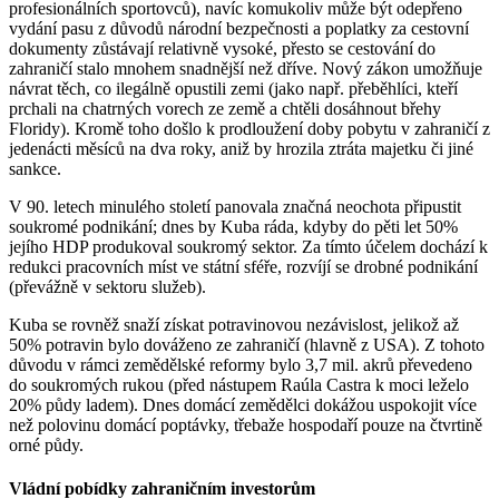
profesionálních sportovců), navíc komukoliv může být odepřeno
vydání pasu z důvodů národní bezpečnosti a poplatky za cestovní
dokumenty zůstávají relativně vysoké, přesto se cestování do
zahraničí stalo mnohem snadnější než dříve. Nový zákon umožňuje
návrat těch, co ilegálně opustili zemi (jako např. přeběhlíci, kteří
prchali na chatrných vorech ze země a chtěli dosáhnout břehy
Floridy). Kromě toho došlo k prodloužení doby pobytu v zahraničí z
jedenácti měsíců na dva roky, aniž by hrozila ztráta majetku či jiné
sankce.
V 90. letech minulého století panovala značná neochota připustit
soukromé podnikání; dnes by Kuba ráda, kdyby do pěti let 50%
jejího HDP produkoval soukromý sektor. Za tímto účelem dochází k
redukci pracovních míst ve státní sféře, rozvíjí se drobné podnikání
(převážně v sektoru služeb).
Kuba se rovněž snaží získat potravinovou nezávislost, jelikož až
50% potravin bylo dováženo ze zahraničí (hlavně z USA). Z tohoto
důvodu v rámci zemědělské reformy bylo 3,7 mil. akrů převedeno
do soukromých rukou (před nástupem Raúla Castra k moci leželo
20% půdy ladem). Dnes domácí zemědělci dokážou uspokojit více
než polovinu domácí poptávky, třebaže hospodaří pouze na čtvrtině
orné půdy.
Vládní pobídky zahraničním investorům