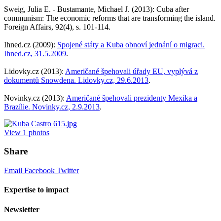
Sweig, Julia E. - Bustamante, Michael J. (2013): Cuba after
communism: The economic reforms that are transforming the island.
Foreign Affairs, 92(4), s. 101-114.
Ihned.cz (2009):
Spojené státy a Kuba obnoví jednání o migraci.
Ihned.cz, 31.5.2009
.
Lidovky.cz (2013):
Američané špehovali úřady EU, vyplývá z
dokumentů Snowdena. Lidovky.cz, 29.6.2013
.
Novinky.cz (2013):
Američané špehovali prezidenty Mexika a
Brazílie. Novinky.cz, 2.9.2013
.
View
1
photos
Share
Email
Facebook
Twitter
Expertise to impact
Newsletter