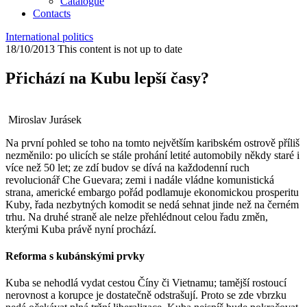
Catalogue
Contacts
International politics
18/10/2013
This content is not up to date
Přichází na Kubu lepší časy?
Miroslav Jurásek
Na první pohled se toho na tomto největším karibském ostrově příliš
nezměnilo: po ulicích se stále prohání letité automobily někdy staré i
více než 50 let; ze zdí budov se dívá na každodenní ruch
revolucionář Che Guevara; zemi i nadále vládne komunistická
strana, americké embargo pořád podlamuje ekonomickou prosperitu
Kuby, řada nezbytných komodit se nedá sehnat jinde než na černém
trhu. Na druhé straně ale nelze přehlédnout celou řadu změn,
kterými Kuba právě nyní prochází.
Reforma s kubánskými prvky
Kuba se nehodlá vydat cestou Číny či Vietnamu; tamější rostoucí
nerovnost a korupce je dostatečně odstrašují. Proto se zde vbrzku