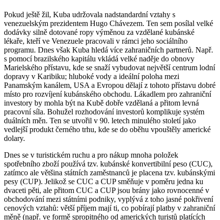
Pokud ještě žil, Kuba udržovala nadstandardní vztahy s
venezuelským prezidentem Hugo Chávezem. Ten sem posílal velké
dodávky silně dotované ropy výměnou za vzdělané kubánské
lékaře, kteří ve Venezuele pracovali v rámci jeho sociálního
programu. Dnes však Kuba hledá více zahraničních partnerů. Např.
s pomocí brazilského kapitálu vkládá velké naděje do obnovy
Marielského přístavu, kde se snaží vybudovat největší centrum lodní
dopravy v Karibiku; hluboké vody a ideální poloha mezi
Panamským kanálem, USA a Evropou dělají z tohoto přístavu dobré
místo pro rozvíjení kubánského obchodu. Lákadlem pro zahraniční
investory by mohla být na Kubě dobře vzdělaná a přitom levná
pracovní síla. Bohužel rozhodování investorů komplikuje systém
duálních měn. Ten se utvořil v 90. letech minulého století jako
vedlejší produkt černého trhu, kde se do oběhu vpouštěly americké
dolary.
Dnes se v turistickém ruchu a pro nákup mnoha položek
spotřebního zboží používá tzv. kubánské konvertibilní peso (CUC),
zatímco ale většina státních zaměstnanců je placena tzv. kubánskými
pesy (CUP). Jelikož se CUC a CUP směňuje v poměru jedna ku
dvaceti pěti, ale přitom CUC a CUP jsou brány jako rovnocenné v
obchodování mezi státními podniky, vyplývá z toho jasné pokřivení
cenových vztahů: větší příjem mají ti, co pobírají platby v zahraniční
měně (např. ve formě spropitného od amerických turistů platících