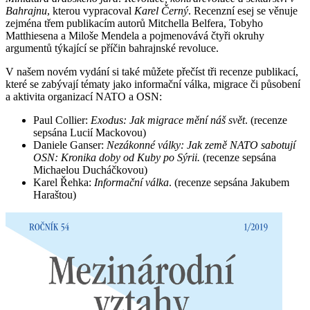
Bahrajnu
, kterou vypracoval
Karel Černý
. Recenzní esej se věnuje
zejména třem publikacím autorů Mitchella Belfera, Tobyho
Matthiesena a Miloše Mendela a pojmenovává čtyři okruhy
argumentů týkající se příčin bahrajnské revoluce.
V našem novém vydání si také můžete přečíst tři recenze publikací,
které se zabývají tématy jako informační válka, migrace či působení
a aktivita organizací NATO a OSN:
Paul Collier:
Exodus: Jak migrace mění náš svět
. (recenze
sepsána Lucií Mackovou)
Daniele Ganser:
Nezákonné války: Jak země NATO sabotují
OSN: Kronika doby od Kuby po Sýrii.
(recenze sepsána
Michaelou Ducháčkovou)
Karel Řehka:
Informační válka
. (recenze sepsána Jakubem
Haraštou)