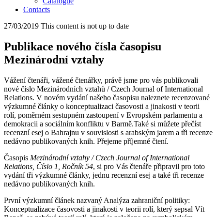
Catalogue
Contacts
27/03/2019
This content is not up to date
Publikace nového čísla časopisu
Mezinárodní vztahy
Vážení čtenáři, vážené čtenářky, právě jsme pro vás publikovali
nové číslo Mezinárodních vztahů / Czech Journal of International
Relations. V novém vydání našeho časopisu naleznete recenzované
výzkumné články o konceptualizaci časovosti a jinakosti v teorii
rolí, poměrném sestupném zastoupení v Evropském parlamentu a
demokracii a sociálním konfliktu v Barmě.Také si můžete přečíst
recenzní esej o Bahrajnu v souvislosti s arabským jarem a tři recenze
nedávno publikovaných knih. Přejeme příjemné čtení.
Časopis
Mezinárodní vztahy / Czech Journal of International
Relations, Číslo 1, Ročník 54
, si pro Vás čtenáře připravil pro toto
vydání tři výzkumné články, jednu recenzní esej a také tři recenze
nedávno publikovaných knih.
První výzkumní článek nazvaný Analýza zahraniční politiky:
Konceptualizace časovosti a jinakosti v teorii rolí, který sepsal Vít