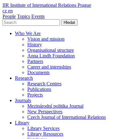
IIR
Institute of International Relations Prague
cz
en
People
Topics
Events
Hledat
Who We Are
Vision and mission
History
Organisational structure
Anna Lindh Foundation
Partners
Career and internships
Documents
Research
Research Centres
Publications
Projects
Journals
Mezinárodní politika Journal
New Perspectives
Czech Journal of International Relations
Library
Library Services
Library Resources