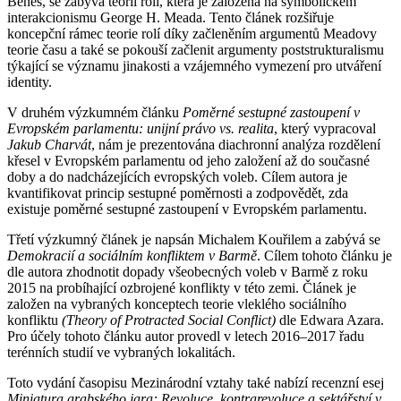
Beneš, se zabývá teorií rolí, která je založena na symbolickém
interakcionismu George H. Meada. Tento článek rozšiřuje
koncepční rámec teorie rolí díky začleněním argumentů Meadovy
teorie času a také se pokouší začlenit argumenty poststrukturalismu
týkající se významu jinakosti a vzájemného vymezení pro utváření
identity.
V druhém výzkumném článku
Poměrné sestupné zastoupení v
Evropském parlamentu: unijní právo vs. realita
, který vypracoval
Jakub Charvát
, nám je prezentována diachronní analýza rozdělení
křesel v Evropském parlamentu od jeho založení až do současné
doby a do nadcházejících evropských voleb. Cílem autora je
kvantifikovat princip sestupné poměrnosti a zodpovědět, zda
existuje poměrné sestupné zastoupení v Evropském parlamentu.
Třetí výzkumný článek je napsán Michalem Kouřilem a zabývá se
Demokracií a sociálním konfliktem v Barmě
. Cílem tohoto článku je
dle autora zhodnotit dopady všeobecných voleb v Barmě z roku
2015 na probíhající ozbrojené konflikty v této zemi. Článek je
založen na vybraných konceptech teorie vleklého sociálního
konfliktu
(Theory of Protracted Social Conflict)
dle Edwara Azara.
Pro účely tohoto článku autor provedl v letech 2016–2017 řadu
terénních studií ve vybraných lokalitách.
Toto vydání časopisu Mezinárodní vztahy také nabízí recenzní esej
Miniatura arabského jara: Revoluce, kontrarevoluce a sektářství v