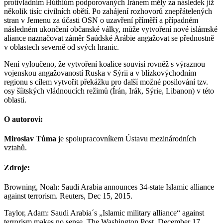
protivládním Húthíúm podporovaných Íránem měly za následek již
několik tisíc civilních obětí. Po zahájení rozhovorů znepřátelených
stran v Jemenu za účasti OSN o uzavření příměří a případném
následném ukončení občanské války, může vytvoření nové islámské
aliance naznačovat záměr Saúdské Arábie angažovat se přednostně
v oblastech severně od svých hranic.
Není vyloučeno, že vytvoření koalice souvisí rovněž s výraznou
vojenskou angažovaností Ruska v Sýrii a v blízkovýchodním
regionu s cílem vytvořit překážku pro další možné posilování tzv.
osy šíitských vládnoucích režimů (Írán, Irák, Sýrie, Libanon) v této
oblasti.
O autorovi:
Miroslav Tůma
je spolupracovníkem Ústavu mezinárodních
vztahů.
Zdroje:
Browning, Noah: Saudi Arabia announces 34-state Islamic alliance
against terrorism. Reuters, Dec 15, 2015.
Taylor, Adam: Saudi Arabia´s „Islamic military alliance“ against
terrorism makes no sense. The Washington Post, December 17,