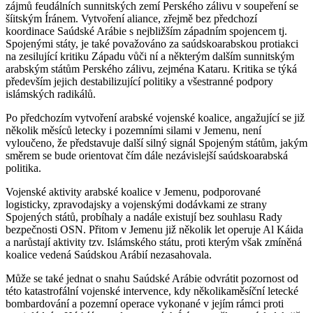
zájmů feudálních sunnitských zemí Perského zálivu v soupeření se
šíitským Íránem. Vytvoření aliance, zřejmě bez předchozí
koordinace Saúdské Arábie s nejbližším západním spojencem tj.
Spojenými státy, je také považováno za saúdskoarabskou protiakci
na zesilující kritiku Západu vůči ní a některým dalším sunnitským
arabským státům Perského zálivu, zejména Kataru. Kritika se týká
především jejich destabilizující politiky a všestranné podpory
islámských radikálů.
Po předchozím vytvoření arabské vojenské koalice, angažující se již
několik měsíců letecky i pozemními silami v Jemenu, není
vyloučeno, že představuje další silný signál Spojeným státům, jakým
směrem se bude orientovat čím dále nezávislejší saúdskoarabská
politika.
Vojenské aktivity arabské koalice v Jemenu, podporované
logisticky, zpravodajsky a vojenskými dodávkami ze strany
Spojených států, probíhaly a nadále existují bez souhlasu Rady
bezpečnosti OSN. Přitom v Jemenu již několik let operuje Al Káida
a narůstají aktivity tzv. Islámského státu, proti kterým však zmíněná
koalice vedená Saúdskou Arábií nezasahovala.
Může se také jednat o snahu Saúdské Arábie odvrátit pozornost od
této katastrofální vojenské intervence, kdy několikaměsíční letecké
bombardování a pozemní operace vykonané v jejím rámci proti