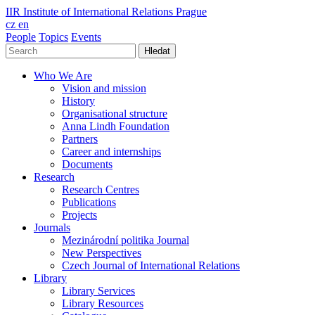
IIR
Institute of International Relations Prague
cz
en
People
Topics
Events
Hledat
Who We Are
Vision and mission
History
Organisational structure
Anna Lindh Foundation
Partners
Career and internships
Documents
Research
Research Centres
Publications
Projects
Journals
Mezinárodní politika Journal
New Perspectives
Czech Journal of International Relations
Library
Library Services
Library Resources