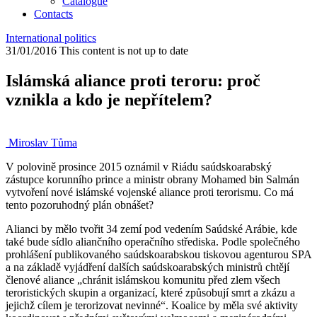
Catalogue
Contacts
International politics
31/01/2016
This content is not up to date
Islámská aliance proti teroru: proč
vznikla a kdo je nepřítelem?
Miroslav Tůma
V polovině prosince 2015 oznámil v Riádu saúdskoarabský
zástupce korunního prince a ministr obrany Mohamed bin Salmán
vytvoření nové islámské vojenské aliance proti terorismu. Co má
tento pozoruhodný plán obnášet?
Alianci by mělo tvořit 34 zemí pod vedením Saúdské Arábie, kde
také bude sídlo aliančního operačního střediska. Podle společného
prohlášení publikovaného saúdskoarabskou tiskovou agenturou SPA
a na základě vyjádření dalších saúdskoarabských ministrů chtějí
členové aliance „chránit islámskou komunitu před zlem všech
teroristických skupin a organizací, které způsobují smrt a zkázu a
jejichž cílem je terorizovat nevinné“. Koalice by měla své aktivity