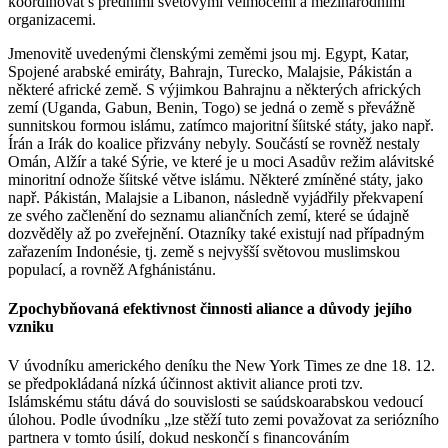
koordinovat s předními světovými velmocemi a mezinárodními
organizacemi.
Jmenovitě uvedenými členskými zeměmi jsou mj. Egypt, Katar,
Spojené arabské emiráty, Bahrajn, Turecko, Malajsie, Pákistán a
některé africké země. S výjimkou Bahrajnu a některých afrických
zemí (Uganda, Gabun, Benin, Togo) se jedná o země s převážně
sunnitskou formou islámu, zatímco majoritní šíitské státy, jako např.
Írán a Irák do koalice přizvány nebyly. Součástí se rovněž nestaly
Omán, Alžír a také Sýrie, ve které je u moci Asadův režim alávitské
minoritní odnože šíitské větve islámu. Některé zmíněné státy, jako
např. Pákistán, Malajsie a Libanon, následně vyjádřily překvapení
ze svého začlenění do seznamu aliančních zemí, které se údajně
dozvěděly až po zveřejnění. Otazníky také existují nad případným
zařazením Indonésie, tj. země s nejvyšší světovou muslimskou
populací, a rovněž Afghánistánu.
Zpochybňovaná efektivnost činnosti aliance a důvody jejího
vzniku
V úvodníku amerického deníku the New York Times ze dne 18. 12.
se předpokládaná nízká účinnost aktivit aliance proti tzv.
Islámskému státu dává do souvislosti se saúdskoarabskou vedoucí
úlohou. Podle úvodníku „lze stěží tuto zemi považovat za seriózního
partnera v tomto úsilí, dokud neskončí s financováním