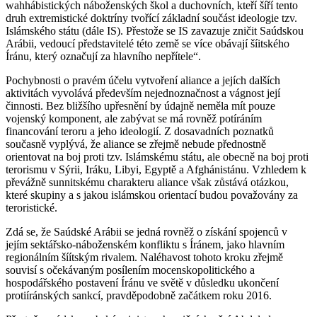
wahhábistických náboženských škol a duchovních, kteří šíří tento
druh extremistické doktríny tvořící základní součást ideologie tzv.
Islámského státu (dále IS). Přestože se IS zavazuje zničit Saúdskou
Arábii, vedoucí představitelé této země se více obávají šíitského
Íránu, který označují za hlavního nepřítele“.
Pochybnosti o pravém účelu vytvoření aliance a jejích dalších
aktivitách vyvolává především nejednoznačnost a vágnost její
činnosti. Bez bližšího upřesnění by údajně neměla mít pouze
vojenský komponent, ale zabývat se má rovněž potíráním
financování teroru a jeho ideologií. Z dosavadních poznatků
současně vyplývá, že aliance se zřejmě nebude přednostně
orientovat na boj proti tzv. Islámskému státu, ale obecně na boj proti
terorismu v Sýrii, Iráku, Libyi, Egyptě a Afghánistánu. Vzhledem k
převážně sunnitskému charakteru aliance však zůstává otázkou,
které skupiny a s jakou islámskou orientací budou považovány za
teroristické.
Zdá se, že Saúdské Arábii se jedná rovněž o získání spojenců v
jejím sektářsko-náboženském konfliktu s Íránem, jako hlavním
regionálním šíítským rivalem. Naléhavost tohoto kroku zřejmě
souvisí s očekávaným posílením mocenskopolitického a
hospodářského postavení Íránu ve světě v důsledku ukončení
protiíránských sankcí, pravděpodobně začátkem roku 2016.