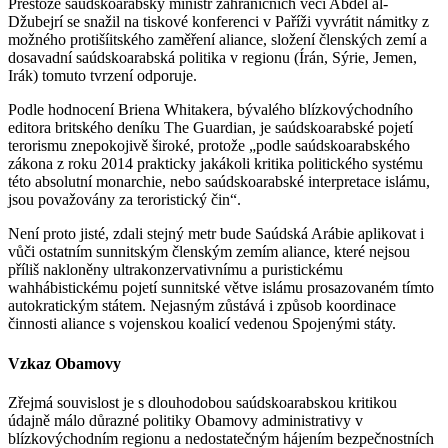
Přestože saúdskoarabský ministr zahraničních věcí Abdel al-
Džubejrí se snažil na tiskové konferenci v Paříži vyvrátit námitky z
možného protišíitského zaměření aliance, složení členských zemí a
dosavadní saúdskoarabská politika v regionu (Írán, Sýrie, Jemen,
Irák) tomuto tvrzení odporuje.
Podle hodnocení Briena Whitakera, bývalého blízkovýchodního
editora britského deníku The Guardian, je saúdskoarabské pojetí
terorismu znepokojivě široké, protože „podle saúdskoarabského
zákona z roku 2014 prakticky jakákoli kritika politického systému
této absolutní monarchie, nebo saúdskoarabské interpretace islámu,
jsou považovány za teroristický čin“.
Není proto jisté, zdali stejný metr bude Saúdská Arábie aplikovat i
vůči ostatním sunnitským členským zemím aliance, které nejsou
příliš nakloněny ultrakonzervativnímu a puristickému
wahhábistickému pojetí sunnitské větve islámu prosazovaném tímto
autokratickým státem. Nejasným zůstává i způsob koordinace
činnosti aliance s vojenskou koalicí vedenou Spojenými státy.
Vzkaz Obamovy
Zřejmá souvislost je s dlouhodobou saúdskoarabskou kritikou
údajně málo důrazné politiky Obamovy administrativy v
blízkovýchodním regionu a nedostatečným hájením bezpečnostních