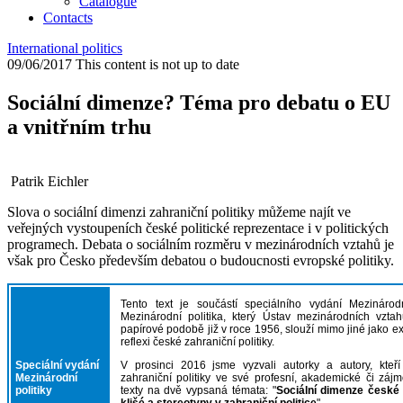
Catalogue
Contacts
International politics
09/06/2017
This content is not up to date
Sociální dimenze? Téma pro debatu o EU
a vnitřním trhu
Patrik Eichler
Slova o sociální dimenzi zahraniční politiky můžeme najít ve
veřejných vystoupeních české politické reprezentace i v politických
programech. Debata o sociálním rozměru v mezinárodních vztahů je
však pro Česko především debatou o budoucnosti evropské politiky.
Tento text je součástí speciálního vydání Mezinárodn
Mezinárodní politika, který Ústav mezinárodních vzta
papírové podobě již v roce 1956, slouží mimo jiné jako exk
reflexi české zahraniční politiky.
Speciální vydání
V prosinci 2016 jsme vyzvali autorky a autory, kteří
Mezinárodní
zahraniční politiky ve své profesní, akademické či zájm
politiky
texty na dvě vypsaná témata: "
Sociální dimenze české z
klišé a stereotypy v zahraniční politice
".