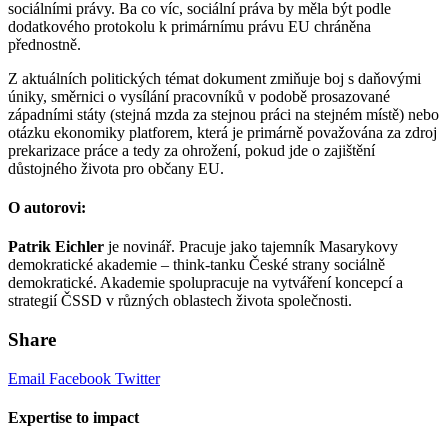
sociálními právy. Ba co víc, sociální práva by měla být podle
dodatkového protokolu k primárnímu právu EU chráněna
přednostně.
Z aktuálních politických témat dokument zmiňuje boj s daňovými
úniky, směrnici o vysílání pracovníků v podobě prosazované
západními státy (stejná mzda za stejnou práci na stejném místě) nebo
otázku ekonomiky platforem, která je primárně považována za zdroj
prekarizace práce a tedy za ohrožení, pokud jde o zajištění
důstojného života pro občany EU.
O autorovi:
Patrik Eichler
je novinář. Pracuje jako tajemník Masarykovy
demokratické akademie – think-tanku České strany sociálně
demokratické. Akademie spolupracuje na vytváření koncepcí a
strategií ČSSD v různých oblastech života společnosti.
Share
Email
Facebook
Twitter
Expertise to impact