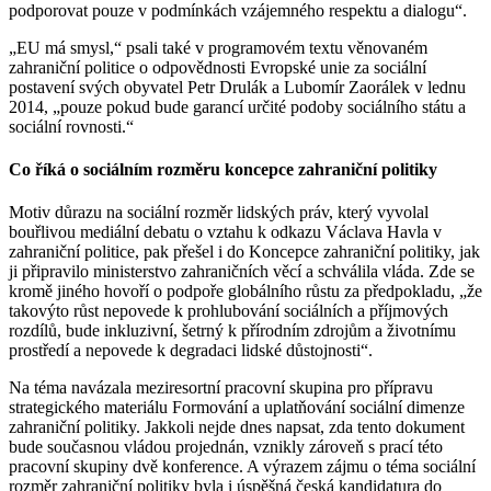
podporovat pouze v podmínkách vzájemného respektu a dialogu“.
„EU má smysl,“ psali také v programovém textu věnovaném
zahraniční politice o odpovědnosti Evropské unie za sociální
postavení svých obyvatel Petr Drulák a Lubomír Zaorálek v lednu
2014, „pouze pokud bude garancí určité podoby sociálního státu a
sociální rovnosti.“
Co říká o sociálním rozměru koncepce zahraniční politiky
Motiv důrazu na sociální rozměr lidských práv, který vyvolal
bouřlivou mediální debatu o vztahu k odkazu Václava Havla v
zahraniční politice, pak přešel i do Koncepce zahraniční politiky, jak
ji připravilo ministerstvo zahraničních věcí a schválila vláda. Zde se
kromě jiného hovoří o podpoře globálního růstu za předpokladu, „že
takovýto růst nepovede k prohlubování sociálních a příjmových
rozdílů, bude inkluzivní, šetrný k přírodním zdrojům a životnímu
prostředí a nepovede k degradaci lidské důstojnosti“.
Na téma navázala meziresortní pracovní skupina pro přípravu
strategického materiálu Formování a uplatňování sociální dimenze
zahraniční politiky. Jakkoli nejde dnes napsat, zda tento dokument
bude současnou vládou projednán, vznikly zároveň s prací této
pracovní skupiny dvě konference. A výrazem zájmu o téma sociální
rozměr zahraniční politiky byla i úspěšná česká kandidatura do