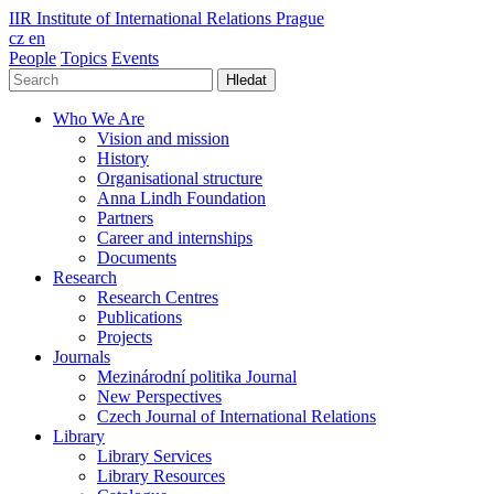
IIR
Institute of International Relations Prague
cz
en
People
Topics
Events
Hledat
Who We Are
Vision and mission
History
Organisational structure
Anna Lindh Foundation
Partners
Career and internships
Documents
Research
Research Centres
Publications
Projects
Journals
Mezinárodní politika Journal
New Perspectives
Czech Journal of International Relations
Library
Library Services
Library Resources