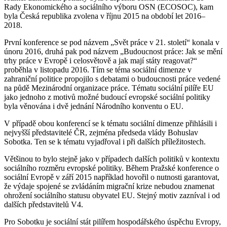
Rady Ekonomického a sociálního výboru OSN (ECOSOC), kam
byla Česká republika zvolena v říjnu 2015 na období let 2016–
2018.
První konference se pod názvem „Svět práce v 21. století“ konala v
únoru 2016, druhá pak pod názvem „Budoucnost práce: Jak se mění
trhy práce v Evropě i celosvětově a jak mají státy reagovat?“
proběhla v listopadu 2016. Tím se téma sociální dimenze v
zahraniční politice propojilo s debatami o budoucnosti práce vedené
na půdě Mezinárodní organizace práce. Tématu sociální pilíře EU
jako jednoho z motivů možné budoucí evropské sociální politiky
byla věnována i dvě jednání Národního konventu o EU.
V případě obou konferencí se k tématu sociální dimenze přihlásili i
nejvyšší představitelé ČR, zejména předseda vlády Bohuslav
Sobotka. Ten se k tématu vyjadřoval i při dalších příležitostech.
Většinou to bylo stejně jako v případech dalších politiků v kontextu
sociálního rozměru evropské politiky. Během Pražské konference o
sociální Evropě v září 2015 například hovořil o nutnosti garantovat,
že výdaje spojené se zvládáním migrační krize nebudou znamenat
ohrožení sociálního statusu obyvatel EU. Stejný motiv zazníval i od
dalších představitelů V4.
Pro Sobotku je sociální stát pilířem hospodářského úspěchu Evropy,