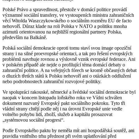
Polské Právo a spravedlnost, přestože v domácí politice provádí
významné sociální transfery, ve vystoupeních ministra zahraničních
věcí Witolda Waszczykowského o sociálním rozměru EU de facto
nehovoří. Důraz klade na roli Polska v NATO a politiku mnoha
azimutů orientovanou na nejbližší regionální partnery Polska,
především na Balkáně.
Polská sociální demokracie oproti tomu staví svou image opoziční
strany i na silné proevropské orientaci, a tak pro řešení evropských
problémů navrhuje rovnou a výslovně vznik evropské federace. Ani
v polském případě ale nejde o profilující téma domácí debaty o
zahraniční politice. A na veřejných fórech se kromě občasných debat
o dluzích třetích států k Polsku nehovoří ani o otázkách oddlužení
nebo podrobnostech zahraniční rozvojové politiky.
Ve spolupráci rakouské, německé a švédské sociální demokracie byl
naopak v koncem listopadu loňského roku ve Vídni schválen
dokument nazvaný Evropský pakt sociálního pokroku. Tyto tři
vládní strany chtějí podle něj i na úrovni Evropské unie vedle
volného pohybu lidí, zboží, služeb a kapitálu prosazovat
„systémovou sociální progresi“.
Podle Evropského paktu by neměla mít ani hospodářská soutěž, ani
pravidla vnitřního trhu přednost při svém uplatňování před