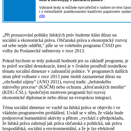
Vybrané texty si můžete nyní přečíst v našem on-line časo
i v mimořádně publikovaném tradičním papírovém vydán
zde
.
„Při prosazování politiky lidských práv budeme klást důraz na
sociální a ekonomická práva. Občanská práva a ekonomický rozvoj
od sebe nejde oddělit," píše se ve volebním programu ČSSD pro
volby do Poslanecké sněmovny v roce 2013.
Pokud bychom se tedy pokusili hodnotit jen za základě programu, je
to právě sociální demokracie, která je v českém prostředí nositelkou
tématu sociální dimenze v zahraniční politice. V programech dalších
stran před volbami v roce 2013 jsme mohli zaznamenat důraz na
„obchodní zájmy“ (ANO 2011), rozvoj tradic „helsinského
mírového procesu“ (KSČM) nebo ochranu „křesťanských menšin“
(KDU-ČSL). Společným motivem programů byl rozvoj
ekonomické diplomacie nebo důraz na evropskou integraci.
Téma sociální dimenze ve vazbě na lidská práva se objevilo i ve
vládním programovém prohlášení. Uvádí se v něm, že vláda bude
podporovat humanitární aktivity a přitom „vychází z předpokladu,
že lidská práva zahrnují jak práva občanská a politická, tak práva
hospodářská, sociální a environmentální, a že je lze efektivně