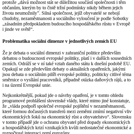
protože „dává možnost stát se důležitou součástí společnosti i těm
občanům, kterým by to čistě tržní podmínky nikdy během jejich
života neumožnily”. Silná společnost, jejíž obyvatelé se nebojí
chudoby, nezaměstnanosti a sociálního vyloučení je podle Sobotky
„zásadním předpokladem budoucího hospodářského růstu v Evropě
i jinde ve světě“.
Problematika sociální dimenze v jednotlivých zemích EU
Že je debata o sociální dimenzi v zahraniční politice především
debatou o budoucnosti evropské politiky, platí i v dalších sousedních
zemích. Odráží se v ní také vztah daného státu k dnešní podobě EU.
Opakují se zde především debaty o aktuálních opatřeních, jakými
jsou debata o sociálním pilíři evropské politiky, politicky citlivé téma
směrnice o vysílání pracovníků, případně otázka daňových rájů, a to
i na území Evropské unie.
Nejkonkrétnější, pokud jde o návrhy opatření, je v tomto ohledu
programové prohlášení slovenské vlády, které mimo jiné konstatuje,
že „vláda podpoří společné evropské pojištění v nezaměstnanosti,
které formou dočasných transferů mezi zeměmi zmírní negativní vliv
ekonomických šoků na ekonomický růst a obyvatelstvo“. Slovensku
v tomto případě jde o ochranu obyvatel před dopady ekonomických
a hospodářských krizí vznikajících kvůli nedostatečné ekonomické a
rozpočtové integraci zemí eurozóny.