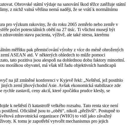
kutovat. Obrovské státní výdaje na sanování škod těžce zatěžuje státní
šimy, z nichž valná většina nemá naději, že se vrátí k normálnímu
tura pro výzkum rakoviny, že do roku 2065 zemřelo nebo zemře v
isféře počet potenciálních obětí na 27 tisíc. Ti všichni musejí být
 zdravotním stavu pacienta, výživě, ale také stresu, kterému
gionálním měřítku pak přemisťování výroby z více do méně ohrožených
a do zemí ASEAN atd. V některých ohledech to může pomoci
ato, tato pozitiva jsou alespoň na dohlednou dobu faktory minoritní.
kou morálkou obyvatel, má však též řadu objektivních handicapů
yč na již zmíněné konferenci v Kyjevě řekl: „Neštěstí, jež postihlo
a jiných zemí jihovýchodní Asie. Avšak ekonomická stabilizace zde
ychle zastavil, ceny akcií, které zpočátku prudce klesly, se
ojde k neštěstí či katastrofě velkého rozsahu. Tato renta sice není
postižení. Oficiálně jsou to „oběti“, nikoli „přeživší“. Postupně to
ivy. Světová zdravotnická organizace (WHO) to vidí jako závažný
 životy. K tomu je zapotřebí vytvořit mechanismus pro jejich