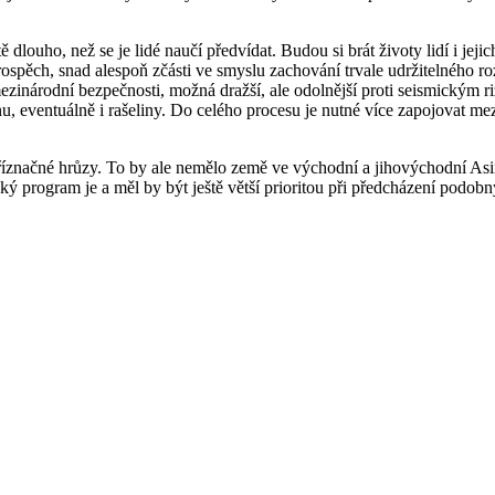
tě dlouho, než se je lidé naučí předvídat. Budou si brát životy lidí i j
prospěch, snad alespoň zčásti ve smyslu zachování trvale udržitelného r
zinárodní bezpečnosti, možná dražší, ale odolnější proti seismickým ri
, eventuálně i rašeliny. Do celého procesu je nutné více zapojovat me
é příznačné hrůzy. To by ale nemělo země ve východní a jihovýchodní Asi
cký program je a měl by být ještě větší prioritou při předcházení podob