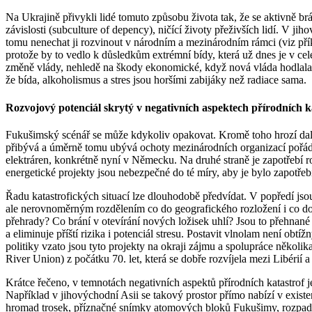
Na Ukrajině přivykli lidé tomuto způsobu života tak, že se aktivně brán
závislosti (subculture of depency), ničící životy přeživších lidí. V j
tomu nenechat ji rozvinout v národním a mezinárodním rámci (viz přík
protože by to vedlo k důsledkům extrémní bídy, která už dnes je v 
změně vlády, nehledě na škody ekonomické, když nová vláda hodlala zú
že bída, alkoholismus a stres jsou horšími zabijáky než radiace sama.
Rozvojový potenciál skrytý v negativních aspektech přírodních k
Fukušimský scénář se může kdykoliv opakovat. Kromě toho hrozí další 
přibývá a úměrně tomu ubývá ochoty mezinárodních organizací pořádat
elektráren, konkrétně nyní v Německu. Na druhé straně je zapotřebí 
energetické projekty jsou nebezpečné do té míry, aby je bylo zapotřeb
Řadu katastrofických situací lze dlouhodobě předvídat. V popředí jsou
ale nerovnoměrným rozdělením co do geografického rozložení i co do č
přehrady? Co brání v otevírání nových ložisek uhlí? Jsou to přehnané 
a eliminuje příští rizika i potenciál stresu. Postavit vlnolam není ob
politiky vzato jsou tyto projekty na okraji zájmu a spolupráce někol
River Union) z počátku 70. let, která se dobře rozvíjela mezi Libérií a 
Krátce řečeno, v temnotách negativních aspektů přírodních katastrof j
Například v jihovýchodní Asii se takový prostor přímo nabízí v exi
hromad trosek, příznačné snímky atomových bloků Fukušimy, rozpadaj