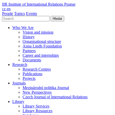
IIR
Institute of International Relations Prague
cz
en
People
Topics
Events
Hledat
Who We Are
Vision and mission
History
Organisational structure
Anna Lindh Foundation
Partners
Career and internships
Documents
Research
Research Centres
Publications
Projects
Journals
Mezinárodní politika Journal
New Perspectives
Czech Journal of International Relations
Library
Library Services
Library Resources