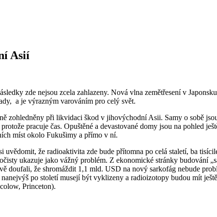
í Asií
e následky zde nejsou zcela zahlazeny. Nová vlna zemětřesení v Japonsk
pady, a je výrazným varováním pro celý svět.
ně zohledněny při likvidaci škod v jihovýchodní Asii. Samy o sobě jsou 
protože pracuje čas. Opuštěné a devastované domy jsou na pohled ještě
ních míst okolo Fukušimy a přímo v ní.
vědomit, že radioaktivita zde bude přítomna po celá staletí, ba tisícilet
í očisty ukazuje jako vážný problém. Z ekonomické stránky budování „s
yjevě doufali, že shromáždit 1,1 mld. USD na nový sarkofág nebude prob
; nanejvýš po století musejí být vyklizeny a radioizotopy budou mít je
ocolow, Princeton).