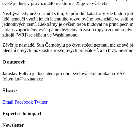
světě je dnes v provozu 440 reaktorů a 25 je ve výstavbě.
Nezbývá tedy než se smířit s tím, že přírodní katastrofy zde budou ješ
lidé nenaučí využít jejich latentního rozvojového potenciálu ve svůj 
jednotlivých zemí. Elektrárny je ovšem třeba budovat na principech me
kolaps zapříčiněný vyčerpáním těžitelných zásob ropy a zemního plynu
zdrojů (WRI) se sídlem ve Washingtonu.
Závěr je nasnadě. Stín Černobylu po čtvrt století neztratil nic ze sv
hledání nových možností a rozvojových příležitostí, a to brzy. Seismi
O autorovi:
Jaroslav Foltýn je docentem pro obor světová ekonomika na VŠE.
foltyn.jar@seznam.cz
Share
Email
Facebook
Twitter
Expertise to impact
Newsletter