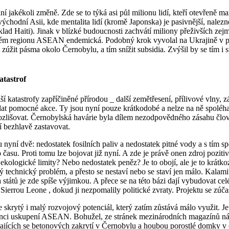
í jakékoli změně. Zde se to týká asi půl milionu lidí, kteří otevřeně man
ihovýchodní Asii, kde mentalita lidí (kromě Japonska) je pasivnější, nal
lad Haiti). Jinak v blízké budoucnosti zachvátí miliony přeživších ze
celém regionu ASEAN endemická. Podobný krok vyvolal na Ukrajině v p
žit pásma okolo Černobylu, a tím snížit subsidia. Zvýšil by se tím i 
atastrof
katastrofy zapříčiněné přírodou _ další zemětřesení, přílivové vlny, zá
 pomocné akce. Ty jsou nyní pouze krátkodobé a nelze na ně spoléhat. 
rozlišovat. Černobylská havárie byla dílem nezodpovědného zásahu člov
í bezhlavě zastavovat.
 nyní dvě: nedostatek fosilních paliv a nedostatek pitné vody a s tím 
asu. Proti tomu lze bojovat již nyní. A zde je právě onen zdroj pozitiv
ekologické limity? Nebo nedostatek peněz? Je to obojí, ale je to krátko
tížný technický problém, a přesto se nestaví nebo se staví jen málo. Kal
ika států je zde spíše výjimkou. A přece se na této bázi dají vybudovat
Sierrou Leone , dokud ji nezpomalily politické zvraty. Projektu se zúčast
e skrytý i malý rozvojový potenciál, který zatím zůstává málo využit. J
stenci uskupení ASEAN. Bohužel, ze stránek mezinárodních magazínů ná
ících se betonových zakrytí v Černobylu a houbou porostlé domky v o