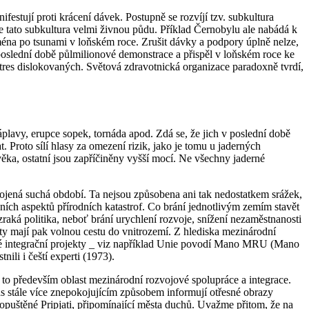
ifestují proti krácení dávek. Postupně se rozvíjí tzv. subkultura
ezne tato subkultura velmi živnou půdu. Příklad Černobylu ale nabádá k
jména po tsunami v loňském roce. Zrušit dávky a podpory úplně nelze,
oslední době půlmilionové demonstrace a přispěl v loňském roce ke
stres dislokovaných. Světová zdravotnická organizace paradoxně tvrdí,
plavy, erupce sopek, tornáda apod. Zdá se, že jich v poslední době
Proto sílí hlasy za omezení rizik, jako je tomu u jaderných
ěka, ostatní jsou zapříčiněny vyšší mocí. Ne všechny jaderné
spojená suchá období. Ta nejsou způsobena ani tak nedostatkem srážek,
ních aspektů přírodních katastrof. Co brání jednotlivým zemím stavět
zraká politika, neboť brání urychlení rozvoje, snížení nezaměstnanosti
amity mají pak volnou cestu do vnitrozemí. Z hlediska mezinárodní
 celé integrační projekty _ viz například Unie povodí Mano MRU (Mano
nili i čeští experti (1973).
e to především oblast mezinárodní rozvojové spolupráce a integrace.
s stále více znepokojujícím způsobem informují otřesné obrazy
puštěné Pripjati, připomínající města duchů. Uvažme přitom, že na