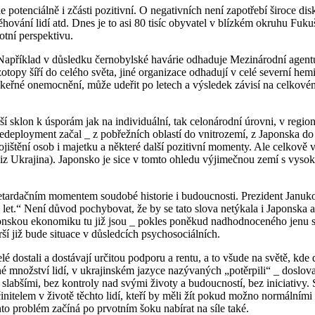
 potenciálně i zčásti pozitivní. O negativních není zapotřebí široce dis
ování lidí atd. Dnes je to asi 80 tisíc obyvatel v blízkém okruhu Fuku
votní perspektivu.
 Například v důsledku černobylské havárie odhaduje Mezinárodní agen
oizotopy šíří do celého světa, jiné organizace odhadují v celé severní hem
ákeřné onemocnění, může udeřit po letech a výsledek závisí na celkovém
yšší sklon k úsporám jak na individuální, tak celonárodní úrovni, v re
o redeployment začal _ z pobřežních oblastí do vnitrozemí, z Japonsk
štění osob i majetku a některé další pozitivní momenty. Ale celkově vz
iz Ukrajina). Japonsko je sice v tomto ohledu výjimečnou zemí s vyso
etardačním momentem soudobé historie i budoucnosti. Prezident Janukov
let.“ Není důvod pochybovat, že by se tato slova netýkala i Japonska 
nskou ekonomiku tu již jsou _ pokles poněkud nadhodnoceného jenu se r
ší již bude situace v důsledcích psychosociálních.
 dostali a dostávají určitou podporu a rentu, a to všude na světě, kde d
né množství lidí, v ukrajinském jazyce nazývaných „potěrpili“ _ doslova 
stále slabšími, bez kontroly nad svými životy a budoucností, bez iniciat
činitelem v životě těchto lidí, kteří by měli žít pokud možno normálními
nto problém začíná po prvotním šoku nabírat na síle také.