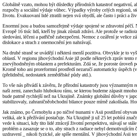
Globálně vzato, mohou být důsledky přírodních katastrof negativní, ale
rozpočty a sociální výdaje vůbec. Výpadky výroby celých regionů, stěh
životu. Evakuovaní lidé ztratili nejen svá obydlí, ale často i práci a ži
Enormní jsou a budou samozřejmě výdaje spojené se zdravotní péčí.
Evropě 16 tisíc lidí, kteří by jinak zůstali zdrávi. Ale protože se radi
sledováni, léčeni a patřičně zabezpečeni. Nemoc z ozáření je velice z
dislokace a strach z onemocnění jen nahrávají.
Na druhé straně se uvádějí i některá menší pozitiva. Obvykle je to v
oblastí. V regionu jihovýchodní Asie již podle některých zpráv tent
znevýhodněným oblastem a prefekturám. Zdá se, že poroste úroveň poji
Kromě toho ani proreformní prostředí nezaručí automaticky úspěch (v
(přelidnění, nedostatek zemědělské půdy atd.).
To vše nás přivádí k závěru, že přírodní katastrofy jsou významným r
naši zemi, zanechalo hlubokou ránu, se kterou budeme zápasit mnoho 
bude patrně rychlejší než na Ukrajině. Známky globální důvěry v japo
stabilizovaly, zahraničněobchodní bilance pouze mírně zakolísala. Hor
Jak známo, po Černobylu a po ničivé tsunami v Asii postižení obyvatelé
veliká, ale k přežívání postačuje. Na Ukrajině ji už 25 let pobírá znač
vede k situaci, kdy tito lidé ztrácejí životní perspektivu, stávají se 
problém a zasazuje se o to, aby strach z radiace nebyl demotivujícím 
uzdravení _ nikoli fyzické, ale spíše mentální. V jihovýchodní Asii te