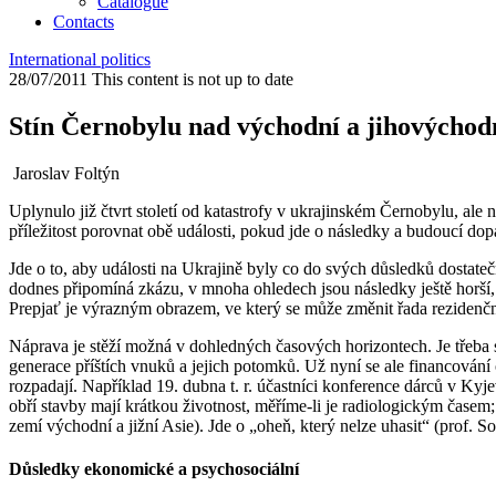
Catalogue
Contacts
International politics
28/07/2011
This content is not up to date
Stín Černobylu nad východní a jihovýchodn
Jaroslav Foltýn
Uplynulo již čtvrt století od katastrofy v ukrajinském Černobylu, al
příležitost porovnat obě události, pokud jde o následky a budoucí do
Jde o to, aby události na Ukrajině byly co do svých důsledků dostateč
dodnes připomíná zkázu, v mnoha ohledech jsou následky ještě horší, 
Prepjať je výrazným obrazem, ve který se může změnit řada rezidenč
Náprava je stěží možná v dohledných časových horizontech. Je třeba si u
generace příštích vnuků a jejich potomků. Už nyní se ale financován
rozpadají. Například 19. dubna t. r. účastníci konference dárců v K
obří stavby mají krátkou životnost, měříme-li je radiologickým časem
zemí východní a jižní Asie). Jde o „oheň, který nelze uhasit“ (prof. S
Důsledky ekonomické a psychosociální