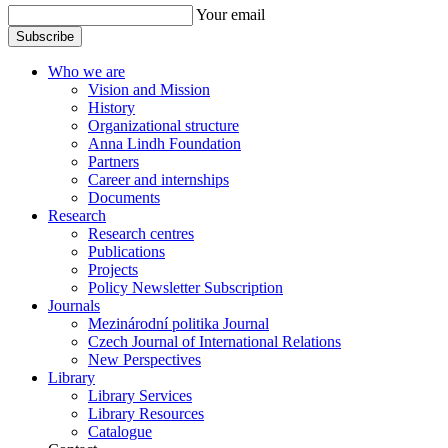
Your email
Subscribe
Who we are
Vision and Mission
History
Organizational structure
Anna Lindh Foundation
Partners
Career and internships
Documents
Research
Research centres
Publications
Projects
Policy Newsletter Subscription
Journals
Mezinárodní politika Journal
Czech Journal of International Relations
New Perspectives
Library
Library Services
Library Resources
Catalogue