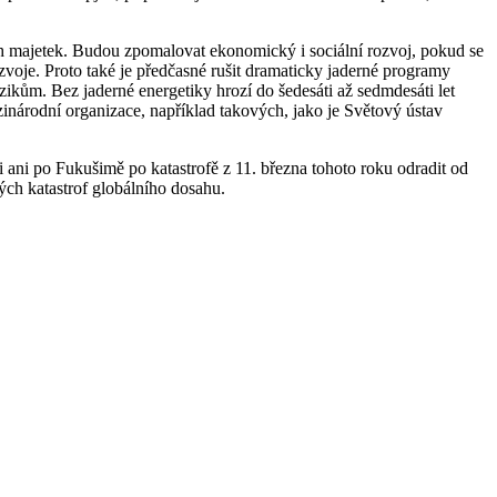
ejich majetek. Budou zpomalovat ekonomický i sociální rozvoj, pokud se
ozvoje. Proto také je předčasné rušit dramaticky jaderné programy
zikům. Bez jaderné energetiky hrozí do šedesáti až sedmdesáti let
zinárodní organizace, například takových, jako je Světový ústav
i ani po Fukušimě po katastrofě z 11. března tohoto roku odradit od
ných katastrof globálního dosahu.