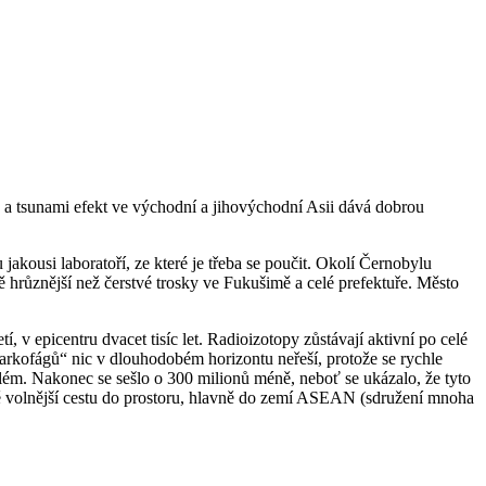
u a tsunami efekt ve východní a jihovýchodní Asii dává dobrou
jakousi laboratoří, ze které je třeba se poučit. Okolí Černobylu
 hrůznější než čerstvé trosky ve Fukušimě a celé prefektuře. Město
í, v epicentru dvacet tisíc let. Radioizotopy zůstávají aktivní po celé
arkofágů“ nic v dlouhodobém horizontu neřeší, protože se rychle
lém. Nakonec se sešlo o 300 milionů méně, neboť se ukázalo, že tyto
ště volnější cestu do prostoru, hlavně do zemí ASEAN (sdružení mnoha