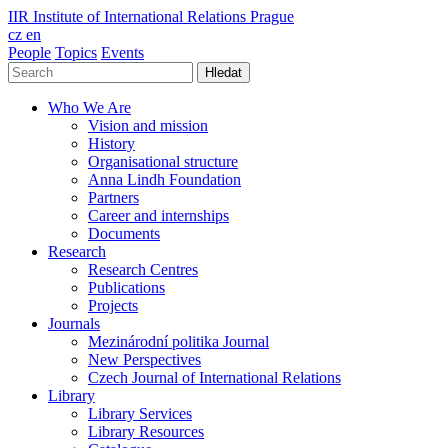
IIR
Institute of International Relations Prague
cz
en
People
Topics
Events
Hledat
Who We Are
Vision and mission
History
Organisational structure
Anna Lindh Foundation
Partners
Career and internships
Documents
Research
Research Centres
Publications
Projects
Journals
Mezinárodní politika Journal
New Perspectives
Czech Journal of International Relations
Library
Library Services
Library Resources