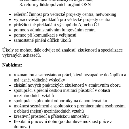
3. reformy lidskoprávních orgánů OSN
rešeršní činnost pro vědecké projekty centra, networking
vypracovávání podkladů pro vědecké projekty centra
příležitostné překládání výstupů do Aj nebo ČJ
pomoc s administrativním fungováním centra
pomoc při komunikaci s veřejností
samostatné plnění dílčích úkolů
Úkoly se mohou dále odvíjet od znalostí, zkušeností a specializace
vybraných uchazečů.
Nabízíme:
rozmanitou a samostatnou práci, která nezapadne do šuplíku a
má jasné, viditelné výsledky
získání nových praktických zkušeností v atraktivním oboru
spolupráci s přední českou institucí působící v oblasti
mezinárodních vztahů
spolupráci s předními odborníky na danou tematiku
možnost seznámení a spolupráce s prominentními osobnostmi
z oblasti (nejen) mezinárodních vztahů
kreativní prostředí a přátelskou atmosféru
flexibilní pracovní dobu (po domluvě možnost práce z
domova)