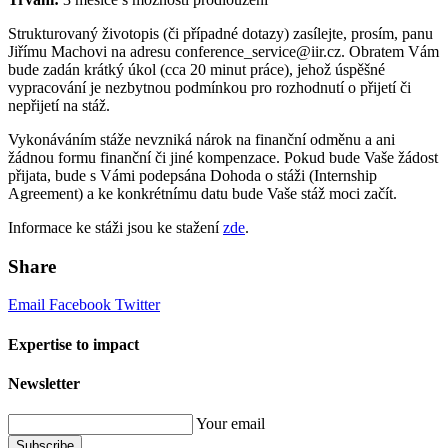
Strukturovaný životopis (či případné dotazy) zasílejte, prosím, panu
Jiřímu Machovi na adresu conference_service@iir.cz. Obratem Vám
bude zadán krátký úkol (cca 20 minut práce), jehož úspěšné
vypracování je nezbytnou podmínkou pro rozhodnutí o přijetí či
nepřijetí na stáž.
Vykonáváním stáže nevzniká nárok na finanční odměnu a ani
žádnou formu finanční či jiné kompenzace. Pokud bude Vaše žádost
přijata, bude s Vámi podepsána Dohoda o stáži (Internship
Agreement) a ke konkrétnímu datu bude Vaše stáž moci začít.
Informace ke stáži jsou ke stažení
zde
.
Share
Email
Facebook
Twitter
Expertise to impact
Newsletter
Your email
Subscribe