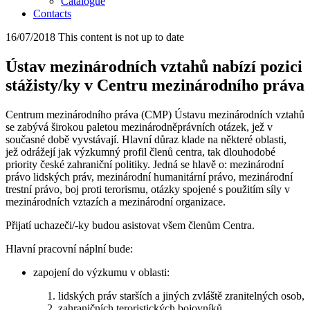
Catalogue
Contacts
16/07/2018
This content is not up to date
Ústav mezinárodních vztahů nabízí pozici
stážisty/ky v Centru mezinárodního práva
Centrum mezinárodního práva (CMP) Ústavu mezinárodních vztahů
se zabývá širokou paletou mezinárodněprávních otázek, jež v
současné době vyvstávají. Hlavní důraz klade na některé oblasti,
jež odrážejí jak výzkumný profil členů centra, tak dlouhodobé
priority české zahraniční politiky. Jedná se hlavě o: mezinárodní
právo lidských práv, mezinárodní humanitární právo, mezinárodní
trestní právo, boj proti terorismu, otázky spojené s použitím síly v
mezinárodních vztazích a mezinárodní organizace.
Přijatí uchazeči/-ky budou asistovat všem členům Centra.
Hlavní pracovní náplní bude:
zapojení do výzkumu v oblasti:
1. lidských práv starších a jiných zvláště zranitelných osob,
2. zahraničních teroristických bojovníků,