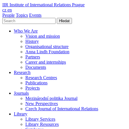
IIR
Institute of International Relations Prague
cz
en
People
Topics
Events
Hledat
Who We Are
Vision and mission
History
Organisational structure
Anna Lindh Foundation
Partners
Career and internships
Documents
Research
Research Centres
Publications
Projects
Journals
Mezinárodní politika Journal
New Perspectives
Czech Journal of International Relations
Library
Library Services
Library Resources