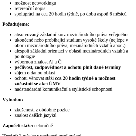
možnost networkingu
referenční dopis
spolupráci na cca 20 hodin týdně, po dobu aspoň 6 měsíců
Požadujeme:
absolvovaný základní kurz mezinárodního práva veřejného
ukončené nebo probíhající studium vysoké školy (nejlépe v
oboru mezinárodního práva, mezinárodních vztahů apod.)
alespoň základní orientaci v oblasti mezinárodních vztahů a
politologie
výbornou znalost Aj a Čj
pečlivost, zodpovědnost a ochotu plnit dané termíny
zájem o danou oblast
ochotu věnovat stáži
cca 20 hodin týdně a možnost
zúčastnit se akcí ÚMV
nadstandardní komunikační a stylistické schopnosti
Výhodou:
zkušenosti z obdobné pozice
znalost dalších jazyků
Započetí stáže:
celoročně
Trvání:
3 měsíce s možností prodloužení