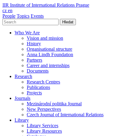
IIR
Institute of International Relations Prague
cz
en
People
Topics
Events
Hledat
Who We Are
Vision and mission
History
Organisational structure
Anna Lindh Foundation
Partners
Career and internships
Documents
Research
Research Centres
Publications
Projects
Journals
Mezinárodní politika Journal
New Perspectives
Czech Journal of International Relations
Library
Library Services
Library Resources