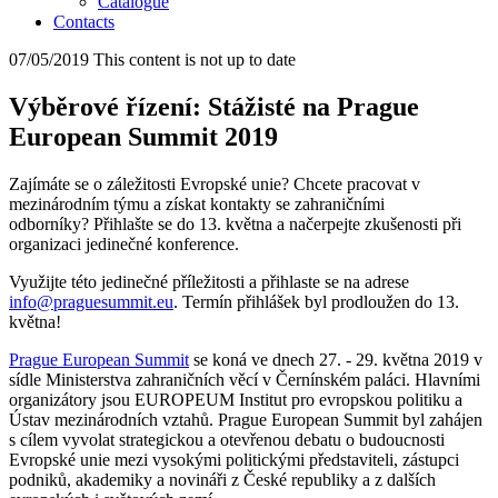
Catalogue
Contacts
07/05/2019
This content is not up to date
Výběrové řízení: Stážisté na Prague
European Summit 2019
Zajímáte se o záležitosti Evropské unie? Chcete pracovat v
mezinárodním týmu a získat kontakty se zahraničními
odborníky? Přihlašte se do 13. května a načerpejte zkušenosti při
organizaci jedinečné konference.
Využijte této jedinečné příležitosti a přihlaste se na adrese
info@praguesummit.eu
. Termín přihlášek byl prodloužen do 13.
května!
Prague European Summit
se koná ve dnech 27. - 29. května 2019 v
sídle Ministerstva zahraničních věcí v Černínském paláci. Hlavními
organizátory jsou EUROPEUM Institut pro evropskou politiku a
Ústav mezinárodních vztahů. Prague European Summit byl zahájen
s cílem vyvolat strategickou a otevřenou debatu o budoucnosti
Evropské unie mezi vysokými politickými představiteli, zástupci
podniků, akademiky a novináři z České republiky a z dalších