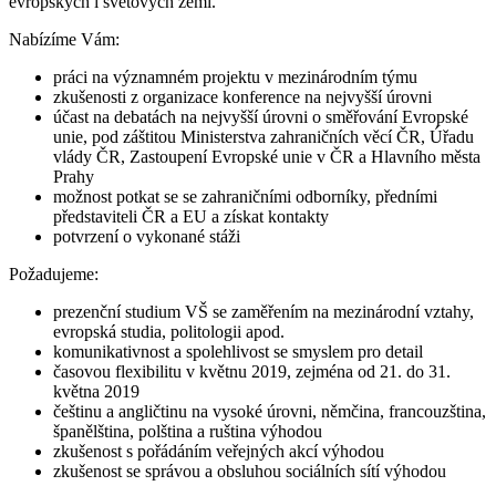
evropských i světových zemí.
Nabízíme Vám:
práci na významném projektu v mezinárodním týmu
zkušenosti z organizace konference na nejvyšší úrovni
účast na debatách na nejvyšší úrovni o směřování Evropské
unie, pod záštitou Ministerstva zahraničních věcí ČR, Úřadu
vlády ČR, Zastoupení Evropské unie v ČR a Hlavního města
Prahy
možnost potkat se se zahraničními odborníky, předními
představiteli ČR a EU a získat kontakty
potvrzení o vykonané stáži
Požadujeme:
prezenční studium VŠ se zaměřením na mezinárodní vztahy,
evropská studia, politologii apod.
komunikativnost a spolehlivost se smyslem pro detail
časovou flexibilitu v květnu 2019, zejména od 21. do 31.
května 2019
češtinu a angličtinu na vysoké úrovni, němčina, francouzština,
španělština, polština a ruština výhodou
zkušenost s pořádáním veřejných akcí výhodou
zkušenost se správou a obsluhou sociálních sítí výhodou