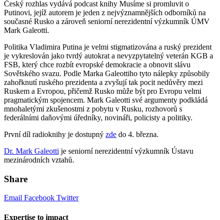
Český rozhlas vydává podcast knihy Musíme si promluvit o
Putinovi, jejíž autorem je jeden z nejvýznamnějších odborníků na
současné Rusko a zároveň seniorní nerezidentní výzkumník ÚMV
Mark Galeotti.
Politika Vladimira Putina je velmi stigmatizována a ruský prezident
je vykreslován jako tvrdý autokrat a nevyzpytatelný veterán KGB a
FSB, který chce rozbít evropské demokracie a obnovit slávu
Sovětského svazu. Podle Marka Galeottiho tyto nálepky způsobily
zahořknutí ruského prezidenta a zvyšují tak pocit nedůvěry mezi
Ruskem a Evropou, přičemž Rusko může být pro Evropu velmi
pragmatickým spojencem. Mark Galeotti své argumenty podkládá
mnohaletými zkušenostmi z pobytu v Rusku, rozhovorů s
federálními daňovými úředníky, novináři, policisty a politiky.
První díl radioknihy je dostupný
zde
do 4. března.
Dr. Mark Galeotti
je seniorní nerezidentní výzkumník Ústavu
mezinárodních vztahů.
Share
Email
Facebook
Twitter
Expertise to impact