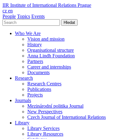
IIR
Institute of International Relations Prague
cz
en
People
Topics
Events
Hledat
Who We Are
Vision and mission
History
Organisational structure
Anna Lindh Foundation
Partners
Career and internships
Documents
Research
Research Centres
Publications
Projects
Journals
Mezinárodní politika Journal
New Perspectives
Czech Journal of International Relations
Library
Library Services
Library Resources