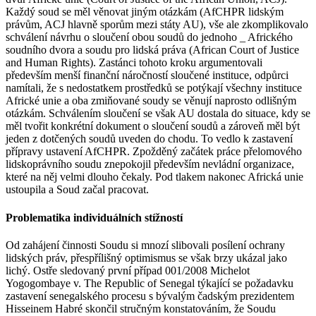
Každý soud se měl věnovat jiným otázkám (AfCHPR lidským
právům, ACJ hlavně sporům mezi státy AU), vše ale zkomplikovalo
schválení návrhu o sloučení obou soudů do jednoho _ Afrického
soudního dvora a soudu pro lidská práva (African Court of Justice
and Human Rights). Zastánci tohoto kroku argumentovali
především menší finanční náročností sloučené instituce, odpůrci
namítali, že s nedostatkem prostředků se potýkají všechny instituce
Africké unie a oba zmiňované soudy se věnují naprosto odlišným
otázkám. Schválením sloučení se však AU dostala do situace, kdy se
měl tvořit konkrétní dokument o sloučení soudů a zároveň měl být
jeden z dotčených soudů uveden do chodu. To vedlo k zastavení
přípravy ustavení AfCHPR. Zpožděný začátek práce přelomového
lidskoprávního soudu znepokojil především nevládní organizace,
které na něj velmi dlouho čekaly. Pod tlakem nakonec Africká unie
ustoupila a Soud začal pracovat.
Problematika individuálních stížností
Od zahájení činnosti Soudu si mnozí slibovali posílení ochrany
lidských práv, přespřílišný optimismus se však brzy ukázal jako
lichý. Ostře sledovaný první případ 001/2008 Michelot
Yogogombaye v. The Republic of Senegal týkající se požadavku
zastavení senegalského procesu s bývalým čadským prezidentem
Hisseinem Habré skončil stručným konstatováním, že Soudu