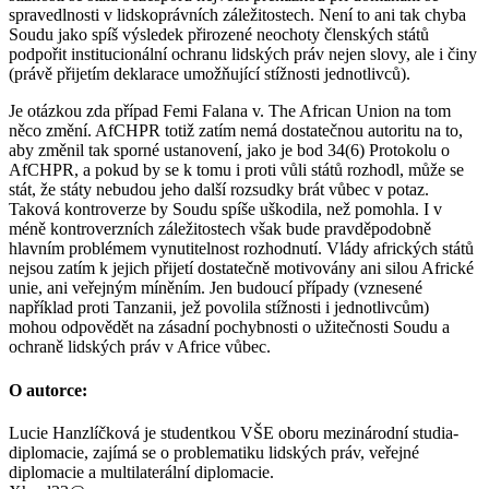
spravedlnosti v lidskoprávních záležitostech. Není to ani tak chyba
Soudu jako spíš výsledek přirozené neochoty členských států
podpořit institucionální ochranu lidských práv nejen slovy, ale i činy
(právě přijetím deklarace umožňující stížnosti jednotlivců).
Je otázkou zda případ Femi Falana v. The African Union na tom
něco změní. AfCHPR totiž zatím nemá dostatečnou autoritu na to,
aby změnil tak sporné ustanovení, jako je bod 34(6) Protokolu o
AfCHPR, a pokud by se k tomu i proti vůli států rozhodl, může se
stát, že státy nebudou jeho další rozsudky brát vůbec v potaz.
Taková kontroverze by Soudu spíše uškodila, než pomohla. I v
méně kontroverzních záležitostech však bude pravděpodobně
hlavním problémem vynutitelnost rozhodnutí. Vlády afrických států
nejsou zatím k jejich přijetí dostatečně motivovány ani silou Africké
unie, ani veřejným míněním. Jen budoucí případy (vznesené
například proti Tanzanii, jež povolila stížnosti i jednotlivcům)
mohou odpovědět na zásadní pochybnosti o užitečnosti Soudu a
ochraně lidských práv v Africe vůbec.
O autorce:
Lucie Hanzlíčková je studentkou VŠE oboru mezinárodní studia-
diplomacie, zajímá se o problematiku lidských práv, veřejné
diplomacie a multilaterální diplomacie.