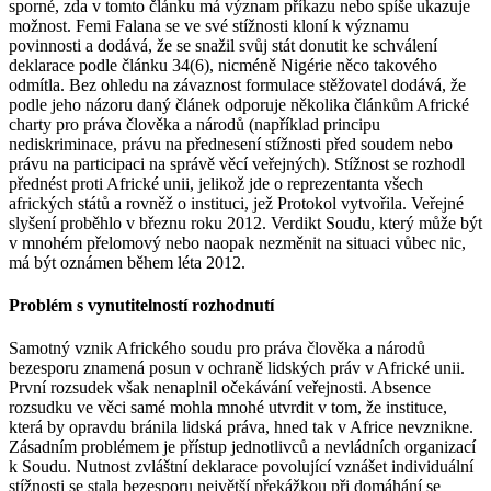
sporné, zda v tomto článku má význam příkazu nebo spíše ukazuje
možnost. Femi Falana se ve své stížnosti kloní k významu
povinnosti a dodává, že se snažil svůj stát donutit ke schválení
deklarace podle článku 34(6), nicméně Nigérie něco takového
odmítla. Bez ohledu na závaznost formulace stěžovatel dodává, že
podle jeho názoru daný článek odporuje několika článkům Africké
charty pro práva člověka a národů (například principu
nediskriminace, právu na přednesení stížnosti před soudem nebo
právu na participaci na správě věcí veřejných). Stížnost se rozhodl
přednést proti Africké unii, jelikož jde o reprezentanta všech
afrických států a rovněž o instituci, jež Protokol vytvořila. Veřejné
slyšení proběhlo v březnu roku 2012. Verdikt Soudu, který může být
v mnohém přelomový nebo naopak nezměnit na situaci vůbec nic,
má být oznámen během léta 2012.
Problém s vynutitelností rozhodnutí
Samotný vznik Afrického soudu pro práva člověka a národů
bezesporu znamená posun v ochraně lidských práv v Africké unii.
První rozsudek však nenaplnil očekávání veřejnosti. Absence
rozsudku ve věci samé mohla mnohé utvrdit v tom, že instituce,
která by opravdu bránila lidská práva, hned tak v Africe nevznikne.
Zásadním problémem je přístup jednotlivců a nevládních organizací
k Soudu. Nutnost zvláštní deklarace povolující vznášet individuální
stížnosti se stala bezesporu největší překážkou při domáhání se