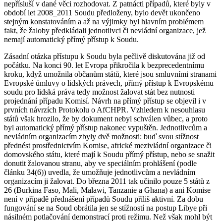
nepřísluší v dané věci rozhodovat. Z patnácti případů, které byly v
období let 2008_2011 Soudu předloženy, bylo devět ukončeno
stejným konstatováním a až na výjimky byl hlavním problémem
fakt, že žaloby předkládali jednotlivci či nevládní organizace, jež
nemají automatický přímý přístup k Soudu.
Zásadní otázka přístupu k Soudu byla pečlivě diskutována již od
počátku. Na konci 90. let Evropa přikročila k bezprecedentnímu
kroku, když umožnila občanům států, které jsou smluvními stranami
Evropské úmluvy o lidských právech, přímý přístup k Evropskému
soudu pro lidská práva tedy možnost žalovat stát bez nutnosti
projednání případu Komisí. Návrh na přímý přístup se objevil i v
prvních návrzích Protokolu o AfCHPR. Vzhledem k nesouhlasu
států však hrozilo, že by dokument nebyl schválen vůbec, a proto
byl automatický přímý přístup nakonec vypuštěn. Jednotlivcům a
nevládním organizacím zbyly dvě možnosti: buď svou stížnost
přednést prostřednictvím Komise, africké mezivládní organizace či
domovského státu, které mají k Soudu přímý přístup, nebo se snažit
donutit žalovanou stranu, aby ve speciálním prohlášení (podle
článku 34(6)) uvedla, že umožňuje jednotlivcům a nevládním
organizacím ji žalovat. Do března 2011 tak učinilo pouze 5 států z
26 (Burkina Faso, Mali, Malawi, Tanzanie a Ghana) a ani Komise
není v případě přednášení případů Soudu příliš aktivní. Za dobu
fungování se na Soud obrátila jen se stížností na postup Libye při
násilném potlačování demonstrací proti režimu. Než však mohl být