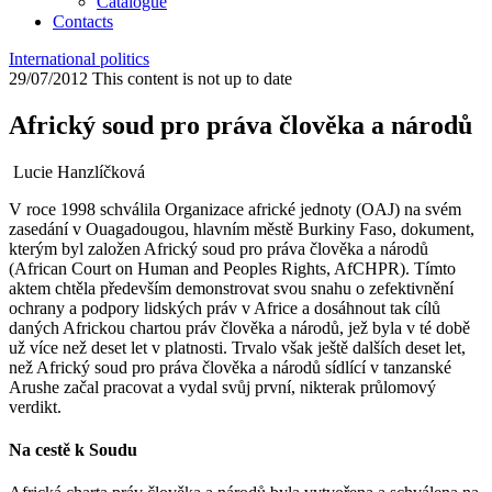
Catalogue
Contacts
International politics
29/07/2012
This content is not up to date
Africký soud pro práva člověka a národů
Lucie Hanzlíčková
V roce 1998 schválila Organizace africké jednoty (OAJ) na svém
zasedání v Ouagadougou, hlavním městě Burkiny Faso, dokument,
kterým byl založen Africký soud pro práva člověka a národů
(African Court on Human and Peoples Rights, AfCHPR). Tímto
aktem chtěla především demonstrovat svou snahu o zefektivnění
ochrany a podpory lidských práv v Africe a dosáhnout tak cílů
daných Africkou chartou práv člověka a národů, jež byla v té době
už více než deset let v platnosti. Trvalo však ještě dalších deset let,
než Africký soud pro práva člověka a národů sídlící v tanzanské
Arushe začal pracovat a vydal svůj první, nikterak průlomový
verdikt.
Na cestě k Soudu