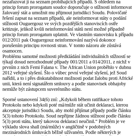
nezařazovat ji na seznam probíhajících případů. S ohledem na
princip forum prorogatum soudce doporučuje o stížnosti informovat
žalovaný stát a umožnit mu přijmout jurisdikci Soudu. Polovičaté
řešení zapsat na seznam případů, ale neinformovat státy o podání
stížnosti Ouguergouz ve svých pozdějších stanoviscích ostře
kritizuje, jelikož kvůli neinformování států není možné případně
princip forum prorogatum uplatnit. Ve vlastním stanovisku k případu
012/2011 pak Ouguergouz neinformování nazývá dokonce
porušením principu rovnosti stran. V tomto názoru ale zůstává
osamocen.
Problému samotné možnosti předkládání individuálních stížností se
týkají dosud nerozhodnuté případy 001/2011 a 014/2011, z nichž v
prvním z nich Femi Falana v. The African Union proběhlo v dubnu
2012 veřejné slyšení. Šlo o vůbec první veřejné slyšení, jež Soud
nařídil, a to i přes diskutabilnost možnosti podat žalobu proti Africké
unii, která není signatářem smlouvy a podle stanovisek obhajoby
nemůže být zástupcem suverénního státu.
Sporné ustanovení 34(6) zní: „Kdykoli během ratifikace tohoto
Protokolu nebo kdykoli poté má/může stát učinit deklaraci, kterou
akceptuje jurisdikci Soudu, aby mohl přijímat případy podle článku
5(3) tohoto Protokolu. Soud nepřijme žádnou stížnost podle článku
5(3) proti státu, který takovou deklaraci neučinil.“ Problém je ve
výkladu slova shall (má/může) v angličtině v podobných
mezinárodních úmluvách běžně užívaném. Podle některých je