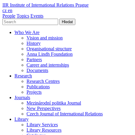
IIR
Institute of International Relations Prague
cz
en
People
Topics
Events
Hledat
Who We Are
Vision and mission
History
Organisational structure
Anna Lindh Foundation
Partners
Career and internships
Documents
Research
Research Centres
Publications
Projects
Journals
Mezinárodní politika Journal
New Perspectives
Czech Journal of International Relations
Library
Library Services
Library Resources