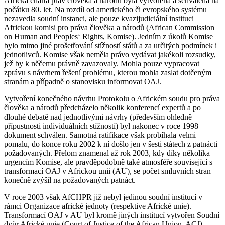
Africká charta práv člověka a národů byla vytvořena a schválena na
počátku 80. let. Na rozdíl od amerického či evropského systému
nezavedla soudní instanci, ale pouze kvazijudiciální instituci
Africkou komisi pro práva člověka a národů (African Commission
on Human and Peoples‘ Rights, Komise). Jedním z úkolů Komise
bylo mimo jiné prošetřování stížností států a za určitých podmínek i
jednotlivců. Komise však neměla právo vydávat jakékoli rozsudky,
jež by k něčemu právně zavazovaly. Mohla pouze vypracovat
zprávu s návrhem řešení problému, kterou mohla zaslat dotčeným
stranám a případně o stanovisku informovat OAJ.
Vytvoření konečného návrhu Protokolu o Africkém soudu pro práva
člověka a národů předcházelo několik konferencí expertů a po
dlouhé debatě nad jednotlivými návrhy (především ohledně
přípustnosti individuálních stížností) byl nakonec v roce 1998
dokument schválen. Samotná ratifikace však probíhala velmi
pomalu, do konce roku 2002 k ní došlo jen v šesti státech z patnácti
požadovaných. Přelom znamenal až rok 2003, kdy díky několika
urgencím Komise, ale pravděpodobně také atmosféře související s
transformací OAJ v Africkou unii (AU), se počet smluvních stran
konečně zvýšil na požadovaných patnáct.
V roce 2003 však AfCHPR již nebyl jedinou soudní institucí v
rámci Organizace africké jednoty (respektive Africké unie).
Transformací OAJ v AU byl kromě jiných institucí vytvořen Soudní
dvůr Africké unie (Court of Justice of the African Union, ACJ).