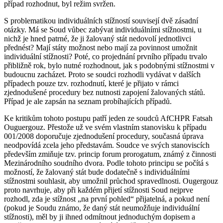
případ rozhodnut, byl režim svržen.
S problematikou individuálních stížností souvisejí dvě zásadní
otázky. Má se Soud vůbec zabývat individuálními stížnostmi, u
nichž je hned patrné, že ji žalovaný stát nedovolí jednotlivci
přednést? Mají státy možnost nebo mají za povinnost umožnit
individuální stížnosti? Poté, co projednání prvního případu trvalo
přibližně rok, bylo nutné rozhodnout, jak s podobnými stížnostmi v
budoucnu zacházet. Proto se soudci rozhodli vydávat v dalších
případech pouze tzv. rozhodnutí, které je přijato v rámci
zjednodušené procedury bez nutnosti zapojení žalovaných států.
Případ je ale zapsán na seznam probíhajících případů.
Ke kritikům tohoto postupu patří jeden ze soudců AfCHPR Fatsah
Ouguergouz. Přestože už ve svém vlastním stanovisku k případu
001/2008 doporučuje zjednodušení procedury, současná úprava
neodpovídá zcela jeho představám. Soudce ve svých stanoviscích
především zmiňuje tzv. princip forum prorogatum, známý z činnosti
Mezinárodního soudního dvora. Podle tohoto principu se počítá s
možností, že žalovaný stát bude dodatečně s individuálními
stížnostmi souhlasit, aby umožnil průchod spravedlnosti. Ougergouz
proto navrhuje, aby při každém přijetí stížnosti Soud nejprve
rozhodl, zda je stížnost „na první pohled“ přijatelná, a pokud není
(pokud je Soudu známo, že daný stát neumožňuje individuální
stížnosti), měl by ji ihned odmítnout jednoduchým dopisem a