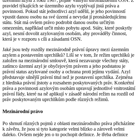
územním azylu z roku 1967, přijaté Valným shromážděním OSN. Z
pravidel týkajících se územního azylu vyplývají jistá práva a
povinnosti. Pokud stát jednotlivci azyl udělil, je jeho povinností
vpustit danou osobu na své území a nevydat jí pronásledujícímu
státu. Stát má ovšem právo podrobit danou osobu určitým
omezením, například určit místo pobytu apod. Státy, které poskytly
azyl, nesmí dovolit azylovaným osobám, aby prováděly činnost,
která je v rozporu s cíli a zásadami OSN.
Jaké jsou tedy rozdíly mezinárodně právní úpravy mezi územním
azylem a postavením uprchlíků? Liší se v tom, že režim uprchlíků je
založen na mezinárodní smlouvě, která nezavazuje všechny státy,
zatímco územní azyl je obyčejovým právem a jeho podstatou je
právní status azylované osoby a ochrana proti jejímu vydání. Azyl
představuje silnější právní titul než je postavení uprchlíka. Zejména
z hlediska právní jistoty a rozsahem poskytovaných práv. Konkrétní
práva a povinnosti azylovým osobám upravují jednotlivé vnitrostátní
právní řády, které na ně aplikují v zásadě národní režim na rozdíl od
práv poskytovaným uprchlíkům podle různých režimů.
Mezinárodní právo
Po shrnutí různých pojmů z oblasti mezinárodního práva přicházíme
k závěru, že jsou si tyto kategorie velmi blízko a zároveň velmi
daleko. Ovšem nejde jen o to pochopit definice. Je třeba definice