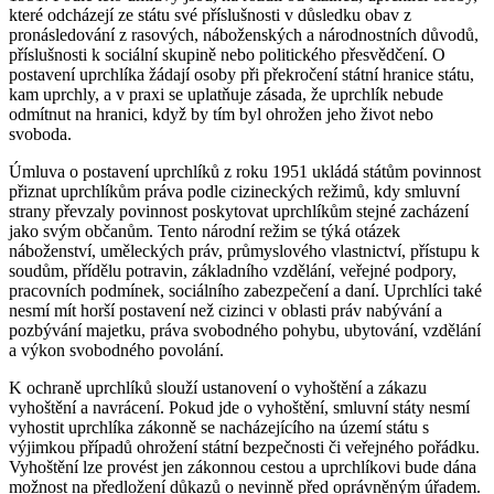
které odcházejí ze státu své příslušnosti v důsledku obav z
pronásledování z rasových, náboženských a národnostních důvodů,
příslušnosti k sociální skupině nebo politického přesvědčení. O
postavení uprchlíka žádají osoby při překročení státní hranice státu,
kam uprchly, a v praxi se uplatňuje zásada, že uprchlík nebude
odmítnut na hranici, když by tím byl ohrožen jeho život nebo
svoboda.
Úmluva o postavení uprchlíků z roku 1951 ukládá státům povinnost
přiznat uprchlíkům práva podle cizineckých režimů, kdy smluvní
strany převzaly povinnost poskytovat uprchlíkům stejné zacházení
jako svým občanům. Tento národní režim se týká otázek
náboženství, uměleckých práv, průmyslového vlastnictví, přístupu k
soudům, přídělu potravin, základního vzdělání, veřejné podpory,
pracovních podmínek, sociálního zabezpečení a daní. Uprchlíci také
nesmí mít horší postavení než cizinci v oblasti práv nabývání a
pozbývání majetku, práva svobodného pohybu, ubytování, vzdělání
a výkon svobodného povolání.
K ochraně uprchlíků slouží ustanovení o vyhoštění a zákazu
vyhoštění a navrácení. Pokud jde o vyhoštění, smluvní státy nesmí
vyhostit uprchlíka zákonně se nacházejícího na území státu s
výjimkou případů ohrožení státní bezpečnosti či veřejného pořádku.
Vyhoštění lze provést jen zákonnou cestou a uprchlíkovi bude dána
možnost na předložení důkazů o nevinně před oprávněným úřadem.