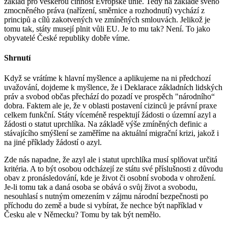
základ pro veškerou činnost Evropské unie. Tedy na základě svého
zmocněného práva (nařízení, směrnice a rozhodnutí) vychází z
principů a cílů zakotvených ve zmíněných smlouvách. Jelikož je
tomu tak, státy musejí plnit vůli EU. Je to mu tak? Není. To jako
obyvatelé České republiky dobře víme.
Shrnutí
Když se vrátíme k hlavní myšlence a aplikujeme na ni předchozí
uvažování, dojdeme k myšlence, že i Deklarace základních lidských
práv a svobod občas přechází do pozadí ve prospěch "národního“
dobra. Faktem ale je, že v oblasti postavení cizinců je právní praxe
celkem funkční. Státy víceméně respektují žádosti o územní azyl a
žádosti o statut uprchlíka. Na základě výše zmíněných definic a
stávajícího smýšlení se zaměříme na aktuální migrační krizi, jakož i
na jiné příklady žádostí o azyl.
Zde nás napadne, že azyl ale i statut uprchlíka musí splňovat určitá
kritéria. A to být osobou odcházejí ze státu své příslušnosti z důvodu
obav z pronásledování, kde je život či osobní svoboda v ohrožení.
Je-li tomu tak a daná osoba se obává o svůj život a svobodu,
nesouhlasí s nutným omezením v zájmu národní bezpečnosti po
příchodu do země a bude si vybírat, že nechce být například v
Česku ale v Německu? Tomu by tak být nemělo.