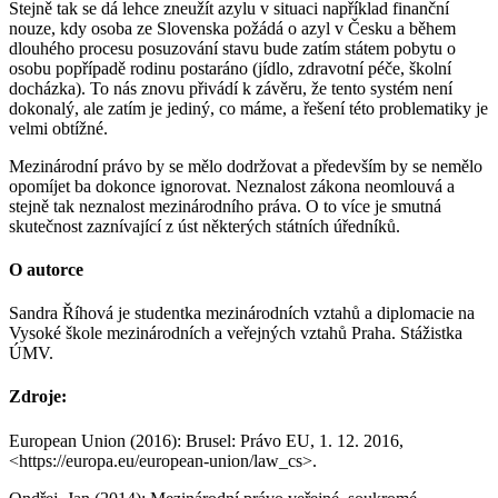
Stejně tak se dá lehce zneužít azylu v situaci například finanční
nouze, kdy osoba ze Slovenska požádá o azyl v Česku a během
dlouhého procesu posuzování stavu bude zatím státem pobytu o
osobu popřípadě rodinu postaráno (jídlo, zdravotní péče, školní
docházka). To nás znovu přivádí k závěru, že tento systém není
dokonalý, ale zatím je jediný, co máme, a řešení této problematiky je
velmi obtížné.
Mezinárodní právo by se mělo dodržovat a především by se nemělo
opomíjet ba dokonce ignorovat. Neznalost zákona neomlouvá a
stejně tak neznalost mezinárodního práva. O to více je smutná
skutečnost zaznívající z úst některých státních úředníků.
O autorce
Sandra Říhová je studentka mezinárodních vztahů a diplomacie na
Vysoké škole mezinárodních a veřejných vztahů Praha. Stážistka
ÚMV.
Zdroje:
European Union (2016): Brusel: Právo EU, 1. 12. 2016,
<https://europa.eu/european-union/law_cs>.