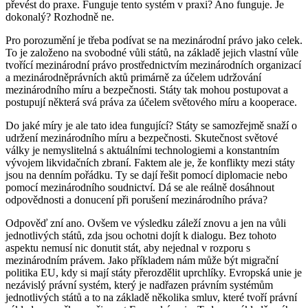
převést do praxe. Funguje tento systém v praxi? Ano funguje. Je
dokonalý? Rozhodně ne.
Pro porozumění je třeba podívat se na mezinárodní právo jako celek.
To je založeno na svobodné vůli států, na základě jejich vlastní vůle
tvořící mezinárodní právo prostřednictvím mezinárodních organizací
a mezinárodněprávních aktů primárně za účelem udržování
mezinárodního míru a bezpečnosti. Státy tak mohou postupovat a
postupují některá svá práva za účelem světového míru a kooperace.
Do jaké míry je ale tato idea fungující? Státy se samozřejmě snaží o
udržení mezinárodního míru a bezpečnosti. Skutečnost světové
války je nemyslitelná s aktuálními technologiemi a konstantním
vývojem likvidačních zbraní. Faktem ale je, že konflikty mezi státy
jsou na denním pořádku. Ty se dají řešit pomocí diplomacie nebo
pomocí mezinárodního soudnictví. Dá se ale reálně dosáhnout
odpovědnosti a donucení při porušení mezinárodního práva?
Odpověď zní ano. Ovšem ve výsledku záleží znovu a jen na vůli
jednotlivých států, zda jsou ochotni dojít k dialogu. Bez tohoto
aspektu nemusí nic donutit stát, aby nejednal v rozporu s
mezinárodním právem. Jako příkladem nám může být migrační
politika EU, kdy si mají státy přerozdělit uprchlíky. Evropská unie je
nezávislý právní systém, který je nadřazen právním systémům
jednotlivých států a to na základě několika smluv, které tvoří právní