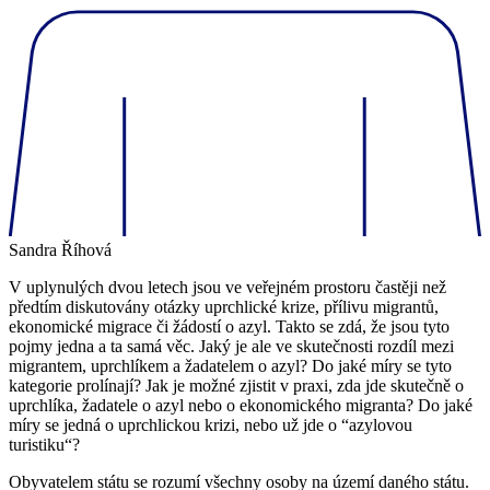
Sandra Říhová
V uplynulých dvou letech jsou ve veřejném prostoru častěji než
předtím diskutovány otázky uprchlické krize, přílivu migrantů,
ekonomické migrace či žádostí o azyl. Takto se zdá, že jsou tyto
pojmy jedna a ta samá věc. Jaký je ale ve skutečnosti rozdíl mezi
migrantem, uprchlíkem a žadatelem o azyl? Do jaké míry se tyto
kategorie prolínají? Jak je možné zjistit v praxi, zda jde skutečně o
uprchlíka, žadatele o azyl nebo o ekonomického migranta? Do jaké
míry se jedná o uprchlickou krizi, nebo už jde o “azylovou
turistiku“?
Obyvatelem státu se rozumí všechny osoby na území daného státu.