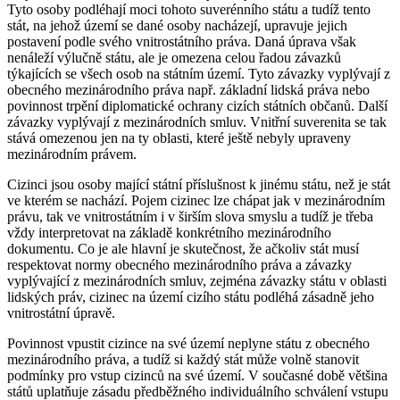
Tyto osoby podléhají moci tohoto suverénního státu a tudíž tento
stát, na jehož území se dané osoby nacházejí, upravuje jejich
postavení podle svého vnitrostátního práva. Daná úprava však
nenáleží výlučně státu, ale je omezena celou řadou závazků
týkajících se všech osob na státním území. Tyto závazky vyplývají z
obecného mezinárodního práva např. základní lidská práva nebo
povinnost trpění diplomatické ochrany cizích státních občanů. Další
závazky vyplývají z mezinárodních smluv. Vnitřní suverenita se tak
stává omezenou jen na ty oblasti, které ještě nebyly upraveny
mezinárodním právem.
Cizinci jsou osoby mající státní příslušnost k jinému státu, než je stát
ve kterém se nachází. Pojem cizinec lze chápat jak v mezinárodním
právu, tak ve vnitrostátním i v širším slova smyslu a tudíž je třeba
vždy interpretovat na základě konkrétního mezinárodního
dokumentu. Co je ale hlavní je skutečnost, že ačkoliv stát musí
respektovat normy obecného mezinárodního práva a závazky
vyplývající z mezinárodních smluv, zejména závazky státu v oblasti
lidských práv, cizinec na území cizího státu podléhá zásadně jeho
vnitrostátní úpravě.
Povinnost vpustit cizince na své území neplyne státu z obecného
mezinárodního práva, a tudíž si každý stát může volně stanovit
podmínky pro vstup cizinců na své území. V současné době většina
států uplatňuje zásadu předběžného individuálního schválení vstupu