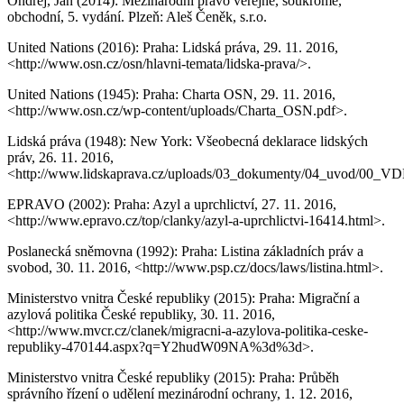
Ondřej, Jan (2014): Mezinárodní právo veřejné, soukromé,
obchodní, 5. vydání. Plzeň: Aleš Čeněk, s.r.o.
United Nations (2016): Praha: Lidská práva, 29. 11. 2016,
<http://www.osn.cz/osn/hlavni-temata/lidska-prava/>.
United Nations (1945): Praha: Charta OSN, 29. 11. 2016,
<http://www.osn.cz/wp-content/uploads/Charta_OSN.pdf>.
Lidská práva (1948): New York: Všeobecná deklarace lidských
práv, 26. 11. 2016,
<http://www.lidskaprava.cz/uploads/03_dokumenty/04_uvod/00_
EPRAVO (2002): Praha: Azyl a uprchlictví, 27. 11. 2016,
<http://www.epravo.cz/top/clanky/azyl-a-uprchlictvi-16414.html>.
Poslanecká sněmovna (1992): Praha: Listina základních práv a
svobod, 30. 11. 2016, <http://www.psp.cz/docs/laws/listina.html>.
Ministerstvo vnitra České republiky (2015): Praha: Migrační a
azylová politika České republiky, 30. 11. 2016,
<http://www.mvcr.cz/clanek/migracni-a-azylova-politika-ceske-
republiky-470144.aspx?q=Y2hudW09NA%3d%3d>.
Ministerstvo vnitra České republiky (2015): Praha: Průběh
správního řízení o udělení mezinárodní ochrany, 1. 12. 2016,