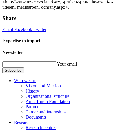
<http://www.mvcr.cz/clanek/azyl-prubeh-spravniho-rizeni-o-
udeleni-mezinarodni-ochrany.aspx>.
Share
Email
Facebook
Twitter
Expertise to impact
Newsletter
Your email
Subscribe
Who we are
Vision and Mission
History
Organizational structure
Anna Lindh Foundation
Partners
Career and internships
Documents
Research
Research centres