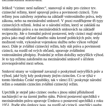
Jelikož “cizinec není našinec“, stanovují si státy pro cizince tzv.
cizinecké režimy, které upravují práva a povinnosti cizinců. Tyto
režimy jsou založeny zejména na základě vnitrostátního práva, tedy
zákona, nebo na mezinárodní smlouvě. V praxi rozdělujeme tři typy
cizineckých režimů. Jedná se o národní režim, který se zakládá na
vnitrostátním právu a na mezinárodních smlouvách na základě
reciprocity. Jde o formální právní postavení, tedy cizinci mají stejná
práva jako mají občané daného státu kromě politických práv, tedy
možnosti volit, vykonávat vojenskou službu nebo výkon veřejné
moci. Dále je zvláštní cizinecký režim, kdy stát práva a povinnosti
cizinců, na rozdíl od svých občanů, upravuje zvláštními
vnitrostátními předpisy. Poslední je režim doložky nejvyšších výhod.
Je to typ režimu založeném na mezinárodní smlouvě s účelem
zrovnoprávnění mezi sebou.
Smluvní strany se vzájemně zavazují o poskytnutí nejvyšších práv a
výhod, jaké byly kdy poskytnuty jiným cizincům. Co se týká v
tomto hledisku České republiky, tak v rámci EU poskytuje národní
režim a ostatním cizincům zvláštní cizinecký režim.
Uprchlík je stejně jako cizinec osoba s jinou státní příslušností
nacházející se na území jiného státu. Právní postavení uprchlíků v
mezinárodním právu upravuje Úmluva o postavení uprchlíků z roku
1951. Podle této úmluvy jsou, na rozdíl od cizinců, uprchlíci osoby,