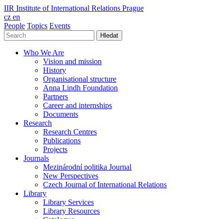
IIR
Institute of International Relations Prague
cz
en
People
Topics
Events
Hledat
Who We Are
Vision and mission
History
Organisational structure
Anna Lindh Foundation
Partners
Career and internships
Documents
Research
Research Centres
Publications
Projects
Journals
Mezinárodní politika Journal
New Perspectives
Czech Journal of International Relations
Library
Library Services
Library Resources