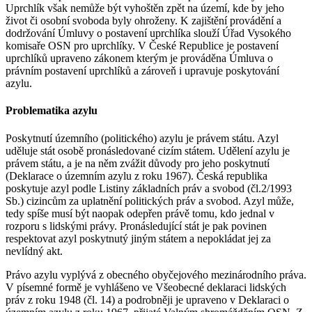
Uprchlík však nemůže být vyhoštěn zpět na území, kde by jeho
život či osobní svoboda byly ohroženy. K zajištění provádění a
dodržování Úmluvy o postavení uprchlíka slouží Úřad Vysokého
komisaře OSN pro uprchlíky. V České Republice je postavení
uprchlíků upraveno zákonem kterým je prováděna Úmluva o
právním postavení uprchlíků a zároveň i upravuje poskytování
azylu.
Problematika azylu
Poskytnutí územního (politického) azylu je právem státu. Azyl
uděluje stát osobě pronásledované cizím státem. Udělení azylu je
právem státu, a je na něm zvážit důvody pro jeho poskytnutí
(Deklarace o územním azylu z roku 1967). Česká republika
poskytuje azyl podle Listiny základních práv a svobod (čl.2/1993
Sb.) cizincům za uplatnění politických práv a svobod. Azyl může,
tedy spíše musí být naopak odepřen právě tomu, kdo jednal v
rozporu s lidskými právy. Pronásledující stát je pak povinen
respektovat azyl poskytnutý jiným státem a nepokládat jej za
nevlídný akt.
Právo azylu vyplývá z obecného obyčejového mezinárodního práva.
V písemné formě je vyhlášeno ve Všeobecné deklaraci lidských
práv z roku 1948 (čl. 14) a podrobněji je upraveno v Deklaraci o