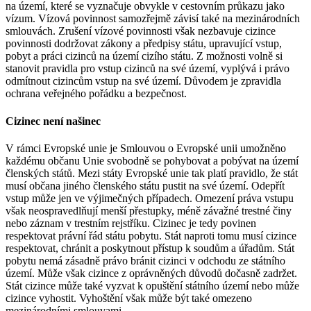
na území, které se vyznačuje obvykle v cestovním průkazu jako
vízum. Vízová povinnost samozřejmě závisí také na mezinárodních
smlouvách. Zrušení vízové povinnosti však nezbavuje cizince
povinnosti dodržovat zákony a předpisy státu, upravující vstup,
pobyt a práci cizinců na území cizího státu. Z možnosti volně si
stanovit pravidla pro vstup cizinců na své území, vyplývá i právo
odmítnout cizincům vstup na své území. Důvodem je zpravidla
ochrana veřejného pořádku a bezpečnost.
Cizinec není našinec
V rámci Evropské unie je Smlouvou o Evropské unii umožněno
každému občanu Unie svobodně se pohybovat a pobývat na území
členských států. Mezi státy Evropské unie tak platí pravidlo, že stát
musí občana jiného členského státu pustit na své území. Odepřít
vstup může jen ve výjimečných případech. Omezení práva vstupu
však neospravedlňují menší přestupky, méně závažné trestné činy
nebo záznam v trestním rejstříku. Cizinec je tedy povinen
respektovat právní řád státu pobytu. Stát naproti tomu musí cizince
respektovat, chránit a poskytnout přístup k soudům a úřadům. Stát
pobytu nemá zásadně právo bránit cizinci v odchodu ze státního
území. Může však cizince z oprávněných důvodů dočasně zadržet.
Stát cizince může také vyzvat k opuštění státního území nebo může
cizince vyhostit. Vyhoštění však může být také omezeno
mezinárodními smlouvami.