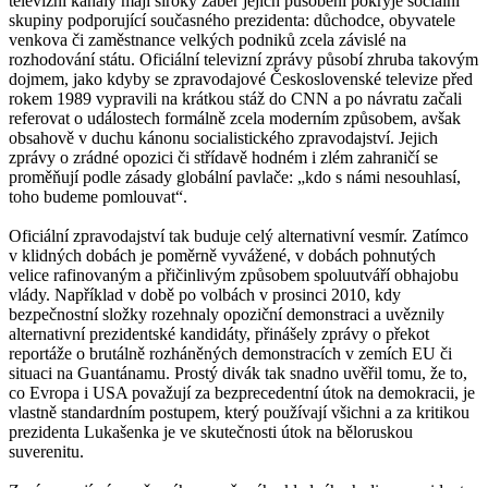
televizní kanály mají široký záběr jejich působení pokryje sociální
skupiny podporující současného prezidenta: důchodce, obyvatele
venkova či zaměstnance velkých podniků zcela závislé na
rozhodování státu. Oficiální televizní zprávy působí zhruba takovým
dojmem, jako kdyby se zpravodajové Československé televize před
rokem 1989 vypravili na krátkou stáž do CNN a po návratu začali
referovat o událostech formálně zcela moderním způsobem, avšak
obsahově v duchu kánonu socialistického zpravodajství. Jejich
zprávy o zrádné opozici či střídavě hodném i zlém zahraničí se
proměňují podle zásady globální pavlače: „kdo s námi nesouhlasí,
toho budeme pomlouvat“.
Oficiální zpravodajství tak buduje celý alternativní vesmír. Zatímco
v klidných dobách je poměrně vyvážené, v dobách pohnutých
velice rafinovaným a přičinlivým způsobem spoluutváří obhajobu
vlády. Například v době po volbách v prosinci 2010, kdy
bezpečnostní složky rozehnaly opoziční demonstraci a uvěznily
alternativní prezidentské kandidáty, přinášely zprávy o překot
reportáže o brutálně rozháněných demonstracích v zemích EU či
situaci na Guantánamu. Prostý divák tak snadno uvěřil tomu, že to,
co Evropa i USA považují za bezprecedentní útok na demokracii, je
vlastně standardním postupem, který používají všichni a za kritikou
prezidenta Lukašenka je ve skutečnosti útok na běloruskou
suverenitu.