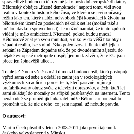
spravedlivě hodnocení této země jako poslední evropské diktatury.
Běloruský obhájce „řízené demokracie“ naproti tomu vidí svou
realitu v kontextu historického času, ve kterém se jeví současný
režim jako ten, který nabízí nejsvobodnější konstelaci k životu na
běloruském území za posledních několik set let (možná také s
určitou dávkou spravedlnosti). Je možné namítat, že tento způsob
vidění je málo ambiciózní. Nicméně, pokud budou mnozí
Bělorusové znát jen svou minulost, a nikoliv do větší hloubky i
západní realitu, lze s nimi těžko polemizovat. Jinak totiž jejich
setkání se Západem dopadne tak, že po dvoudenním zájezdu do
nějaké evropské metropole dospějí jenom k závěru, že v EU jsou
přece jen špinavější ulice…
To ale ještě není vše čas má i dimenzi budoucnosti, která postupuje
vpřed sama od sebe a odráží se zatím jen v sociologických
výzkumech zrcadlících poměr těch, kteří pasivně přijímají
prefabrikovaný obraz světa z televizní obrazovky, a těch, kteří jej
sami skládají do mozaiky ze střípků posbíraných na internetu. Tento
nenápadně se proměňující ukazatel může Bělorusko ponenáhlu
proměnit tak, že nic z toho, co jsem napsal, už nebude pravda.
O autorovi:
Martin Čech působil v letech 2008-2011 jako první tajemník
českého velvyslanectví v Minsku.