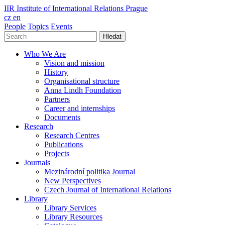
IIR
Institute of International Relations Prague
cz
en
People
Topics
Events
Hledat
Who We Are
Vision and mission
History
Organisational structure
Anna Lindh Foundation
Partners
Career and internships
Documents
Research
Research Centres
Publications
Projects
Journals
Mezinárodní politika Journal
New Perspectives
Czech Journal of International Relations
Library
Library Services
Library Resources