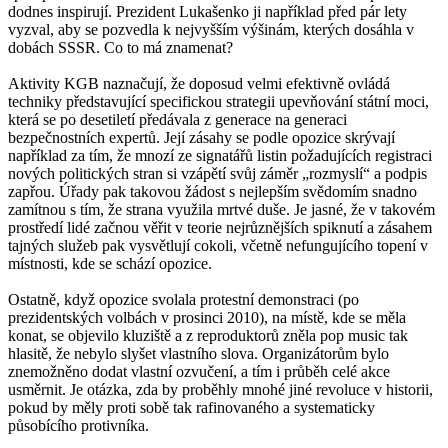
dodnes inspirují. Prezident Lukašenko ji například před pár lety
vyzval, aby se pozvedla k nejvyšším výšinám, kterých dosáhla v
dobách SSSR. Co to má znamenat?
Aktivity KGB naznačují, že doposud velmi efektivně ovládá
techniky představující specifickou strategii upevňování státní moci,
která se po desetiletí předávala z generace na generaci
bezpečnostních expertů. Její zásahy se podle opozice skrývají
například za tím, že mnozí ze signatářů listin požadujících registraci
nových politických stran si vzápětí svůj záměr „rozmyslí“ a podpis
zapřou. Úřady pak takovou žádost s nejlepším svědomím snadno
zamítnou s tím, že strana využila mrtvé duše. Je jasné, že v takovém
prostředí lidé začnou věřit v teorie nejrůznějších spiknutí a zásahem
tajných služeb pak vysvětlují cokoli, včetně nefungujícího topení v
místnosti, kde se schází opozice.
Ostatně, když opozice svolala protestní demonstraci (po
prezidentských volbách v prosinci 2010), na místě, kde se měla
konat, se objevilo kluziště a z reproduktorů zněla pop music tak
hlasitě, že nebylo slyšet vlastního slova. Organizátorům bylo
znemožněno dodat vlastní ozvučení, a tím i průběh celé akce
usměrnit. Je otázka, zda by proběhly mnohé jiné revoluce v historii,
pokud by měly proti sobě tak rafinovaného a systematicky
působícího protivníka.