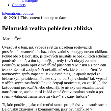
Catalogue
Contacts
International politics
16/12/2011
This content is not up to date
Běloruská realita pohledem zblízka
Martin Čech
Uvažovat o tom, jak vypadá svět za zrcadlem sdělovacích
prostředků, znamená obcházet dosavadní stereotypy novou oklikou.
Pokud jde o Bělorusko, je takových neustále se opakujících schémat
poměrně hodně, a tím tajemnější je tedy i svět ukrytý za nimi.
Pokusím se proto opřít o své tříleté působení v Minsku a z pohledu
této zkušenosti zodpovědět několik otázek, které mohou čtenáře
novinových zpráv napadat: Jak vlastně funguje aparát stojící za
běloruským prezidentem? Jaké síly ho udržují v chodu? Jak vypadá
v očích svých zastánců? Odkud čerpají motivaci ti, co zajišťují jeho
každodenní provoz? Anebo obecněji: je nějaký univerzální model
transformace, anebo musí každá země čelit vlastnímu osudu a po
svém vytáhnout „sama sebe za vlasy“ z bažiny historie?
Ti, kdo používají jako referenční rámec pro představu o současném
Bělorusku zkušenost s komunismem, jaký byl například v