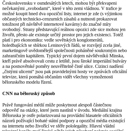
Československu v osmdesátých letech, mohou být překvapeni
nečekanými „svobodami“, které v této zemi vládnou. V trafice je
možné koupit hned dva opoziční listy, internet je zde (s výjimkou
občasných technicko-cenzurních zásahů a nutnosti prokazovat
totožnost při návštěvě internetové kavárny) do značné míry
svobodný. Strany představující reálnou opozici zde sice mohou jen
živořit, přesto ale existuje určitý prostor pro jejich existenci. Totéž
platí i pro ekonomiku: vedle sovětských konglomerátů,
holedbajících se sbírkou Leninových řádů, se rozvíjejí zcela jiné,
marketingově uvědomělejší společnosti poháněné soukromým nebo
zahraničním kapitálem. Typický první dojem návštěvníků Minska,
kteří právě absolvovali cestu z letiště, jsou široké imperiální bulváry
a na postsovětské poměry neuvěřitelně čisté ulice. Cizinci nadšení
„čistými ulicemi“ jsou pak pravidelnými hosty ve zprávách oficiální
televize, která pomáhá občanům vidět všechny vymoženosti
běloruského modelu řízení.
CNN na běloruský způsob
Právě fungování médií může poskytnout alespoň částečnou
odpověď na otázky, které jsem nastínil v úvodu. Mediální krajina
Běloruska je ostře polarizovaná na provládní hlasatele oficiálních
názorů požívající bohaté státní podpory a opoziční média existující
na internetu nebo živořící ve sféře pololegality. Hlavní vládní