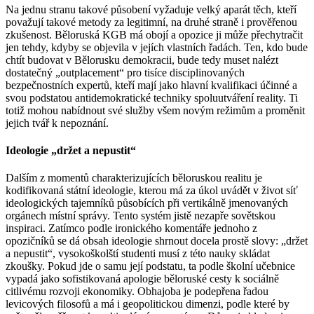
Na jednu stranu takové působení vyžaduje velký aparát těch, kteří
považují takové metody za legitimní, na druhé straně i prověřenou
zkušenost. Běloruská KGB má obojí a opozice ji může přechytračit
jen tehdy, kdyby se objevila v jejích vlastních řadách. Ten, kdo bude
chtít budovat v Bělorusku demokracii, bude tedy muset nalézt
dostatečný „outplacement“ pro tisíce disciplinovaných
bezpečnostních expertů, kteří mají jako hlavní kvalifikaci účinné a
svou podstatou antidemokratické techniky spoluutváření reality. Ti
totiž mohou nabídnout své služby všem novým režimům a proměnit
jejich tvář k nepoznání.
Ideologie „držet a nepustit“
Dalším z momentů charakterizujících běloruskou realitu je
kodifikovaná státní ideologie, kterou má za úkol uvádět v život síť
ideologických tajemníků působících při vertikálně jmenovaných
orgánech místní správy. Tento systém jistě nezapře sovětskou
inspiraci. Zatímco podle ironického komentáře jednoho z
opozičníků se dá obsah ideologie shrnout docela prostě slovy: „držet
a nepustit“, vysokoškolští studenti musí z této nauky skládat
zkoušky. Pokud jde o samu její podstatu, ta podle školní učebnice
vypadá jako sofistikovaná apologie běloruské cesty k sociálně
citlivému rozvoji ekonomiky. Obhajoba je podepřena řadou
levicových filosofů a má i geopolitickou dimenzi, podle které by