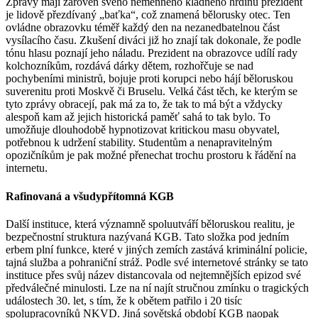
Zprávy mají zároveň svého neměnného kladného hrdinu prezident
je lidově přezdívaný „baťka“, což znamená bělorusky otec. Ten
ovládne obrazovku téměř každý den na nezanedbatelnou část
vysílacího času. Zkušení diváci již ho znají tak dokonale, že podle
tónu hlasu poznají jeho náladu. Prezident na obrazovce udílí rady
kolchozníkům, rozdává dárky dětem, rozhořčuje se nad
pochybeními ministrů, bojuje proti korupci nebo hájí běloruskou
suverenitu proti Moskvě či Bruselu. Velká část těch, ke kterým se
tyto zprávy obracejí, pak má za to, že tak to má být a vždycky
alespoň kam až jejich historická paměť sahá to tak bylo. To
umožňuje dlouhodobě hypnotizovat kritickou masu obyvatel,
potřebnou k udržení stability. Studentům a nenapravitelným
opozičníkům je pak možné přenechat trochu prostoru k řádění na
internetu.
Rafinovaná a všudypřítomná KGB
Další instituce, která významně spoluutváří běloruskou realitu, je
bezpečnostní struktura nazývaná KGB. Tato složka pod jedním
erbem plní funkce, které v jiných zemích zastává kriminální policie,
tajná služba a pohraniční stráž. Podle své internetové stránky se tato
instituce přes svůj název distancovala od nejtemnějších epizod své
předválečné minulosti. Lze na ní najít stručnou zmínku o tragických
událostech 30. let, s tím, že k obětem patřilo i 20 tisíc
spolupracovníků NKVD. Jiná sovětská období KGB naopak