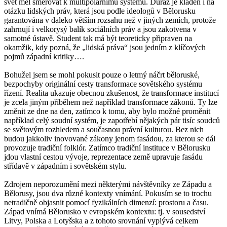
svět měl směřovat k multipolárnímu systému. Důraz je kladen i na
otázku lidských práv, která jsou podle ideologů v Bělorusku
garantována v daleko větším rozsahu než v jiných zemích, protože
zahrnují i velkorysý balík sociálních práv a jsou zakotvena v
samotné ústavě. Student tak má být teoreticky připraven na
okamžik, kdy pozná, že „lidská práva“ jsou jedním z klíčových
pojmů západní kritiky….
Bohužel jsem se mohl pokusit pouze o letmý náčrt běloruské,
bezpochyby originální cesty transformace sovětského systému
řízení. Realita ukazuje obecnou zkušenost, že transformace institucí
je zcela jiným příběhem než například transformace zákonů. Ty lze
změnit ze dne na den, zatímco k tomu, aby bylo možné proměnit
například celý soudní systém, je zapotřebí nějakých pár tisíc soudců
se světovým rozhledem a současnou právní kulturou. Bez nich
budou jakkoliv inovované zákony jenom fasádou, za kterou se dál
provozuje tradiční folklór. Zatímco tradiční instituce v Bělorusku
jdou vlastní cestou vývoje, reprezentace země upravuje fasádu
střídavě v západním i sovětském stylu.
Zdrojem neporozumění mezi některými návštěvníky ze Západu a
Bělorusy, jsou dva různé kontexty vnímání. Pokusím se to trochu
netradičně objasnit pomocí fyzikálních dimenzí: prostoru a času.
Západ vnímá Bělorusko v evropském kontextu: tj. v sousedství
Litvy, Polska a Lotyšska a z tohoto srovnání vyplývá celkem