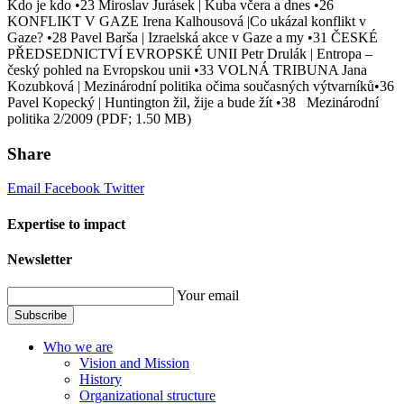
Kdo je kdo •23 Miroslav Jurásek | Kuba včera a dnes •26
KONFLIKT V GAZE Irena Kalhousová |Co ukázal konflikt v
Gaze? •28 Pavel Barša | Izraelská akce v Gaze a my •31 ČESKÉ
PŘEDSEDNICTVÍ EVROPSKÉ UNII Petr Drulák | Entropa –
český pohled na Evropskou unii •33 VOLNÁ TRIBUNA Jana
Kozubková | Mezinárodní politika očima současných výtvarníků•36
Pavel Kopecký | Huntington žil, žije a bude žít •38 Mezinárodní
politika 2/2009 (PDF; 1.50 MB)
Share
Email
Facebook
Twitter
Expertise to impact
Newsletter
Your email
Subscribe
Who we are
Vision and Mission
History
Organizational structure