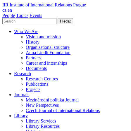
IIR
Institute of International Relations Prague
cz
en
People
Topics
Events
Hledat
Who We Are
Vision and mission
History
Organisational structure
Anna Lindh Foundation
Partners
Career and internships
Documents
Research
Research Centres
Publications
Projects
Journals
Mezinárodní politika Journal
New Perspectives
Czech Journal of International Relations
Library
Library Services
Library Resources