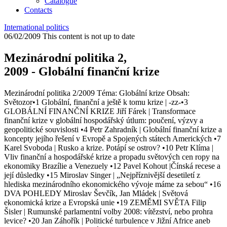
Catalogue
Contacts
International politics
06/02/2009
This content is not up to date
Mezinárodní politika 2,
2009 - Globální finanční krize
Mezinárodní politika 2/2009 Téma: Globální krize Obsah:
Světozor•1 Globální, finanční a ještě k tomu krize | -zz-•3
GLOBÁLNÍ FINANČNÍ KRIZE Jiří Fárek | Transformace
finanční krize v globální hospodářský útlum: poučení, výzvy a
geopolitické souvislosti •4 Petr Zahradník | Globální finanční krize a
koncepty jejího řešení v Evropě a Spojených státech Amerických •7
Karel Svoboda | Rusko a krize. Potápí se ostrov? •10 Petr Klíma |
Vliv finanční a hospodářské krize a propadu světových cen ropy na
ekonomiky Brazílie a Venezuely •12 Pavel Kohout |Čínská recese a
její důsledky •15 Miroslav Singer | „Nejpříznivější desetiletí z
hlediska mezinárodního ekonomického vývoje máme za sebou“ •16
DVA POHLEDY Miroslav Ševčík, Jan Mládek | Světová
ekonomická krize a Evropská unie •19 ZEMĚMI SVĚTA Filip
Šisler | Rumunské parlamentní volby 2008: vítězství, nebo prohra
levice? •20 Jan Záhořík | Politické turbulence v Jižní Africe aneb