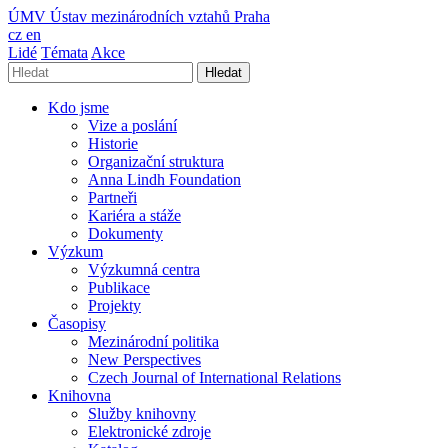
ÚMV
Ústav mezinárodních vztahů Praha
cz
en
Lidé
Témata
Akce
Hledat
Kdo jsme
Vize a poslání
Historie
Organizační struktura
Anna Lindh Foundation
Partneři
Kariéra a stáže
Dokumenty
Výzkum
Výzkumná centra
Publikace
Projekty
Časopisy
Mezinárodní politika
New Perspectives
Czech Journal of International Relations
Knihovna
Služby knihovny
Elektronické zdroje