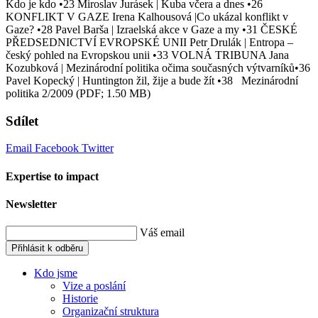
Kdo je kdo •23 Miroslav Jurásek | Kuba včera a dnes •26
KONFLIKT V GAZE Irena Kalhousová |Co ukázal konflikt v
Gaze? •28 Pavel Barša | Izraelská akce v Gaze a my •31 ČESKÉ
PŘEDSEDNICTVÍ EVROPSKÉ UNII Petr Drulák | Entropa –
český pohled na Evropskou unii •33 VOLNÁ TRIBUNA Jana
Kozubková | Mezinárodní politika očima současných výtvarníků•36
Pavel Kopecký | Huntington žil, žije a bude žít •38 Mezinárodní
politika 2/2009 (PDF; 1.50 MB)
Sdílet
Email
Facebook
Twitter
Expertise to impact
Newsletter
Váš email
Přihlásit k odběru
Kdo jsme
Vize a poslání
Historie
Organizační struktura