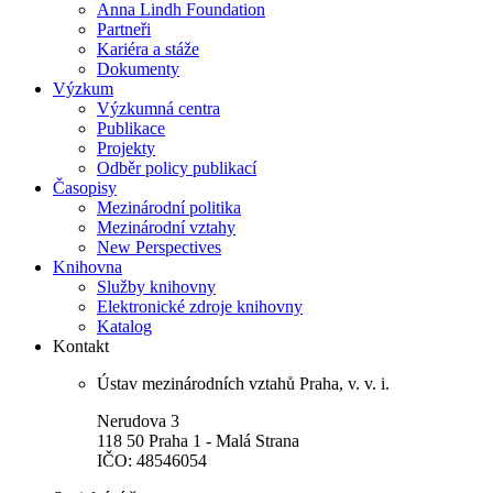
Anna Lindh Foundation
Partneři
Kariéra a stáže
Dokumenty
Výzkum
Výzkumná centra
Publikace
Projekty
Odběr policy publikací
Časopisy
Mezinárodní politika
Mezinárodní vztahy
New Perspectives
Knihovna
Služby knihovny
Elektronické zdroje knihovny
Katalog
Kontakt
Ústav mezinárodních vztahů Praha, v. v. i.
Nerudova 3
118 50 Praha 1 - Malá Strana
IČO: 48546054