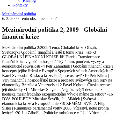
Katalog
Kontakty
Mezinárodní politika
6. 2. 2009
Tento obsah není aktuální
Mezinárodní politika 2, 2009 - Globální
finanční krize
Mezinárodní politika 2/2009 Téma: Globální krize Obsah:
Světozor•1 Globální, finanční a ještě k tomu krize | -zz-•3
GLOBÁLNÍ FINANČNÍ KRIZE Jiří Fárek | Transformace
finanční krize v globální hospodářský útlum: poučení, výzvy a
geopolitické souvislosti •4 Petr Zahradník | Globální finanční krize a
koncepty jejího řešení v Evropě a Spojených státech Amerických •7
Karel Svoboda | Rusko a krize. Potápí se ostrov? •10 Petr Klíma |
Vliv finanční a hospodářské krize a propadu světových cen ropy na
ekonomiky Brazílie a Venezuely •12 Pavel Kohout |Čínská recese a
její důsledky •15 Miroslav Singer | „Nejpříznivější desetiletí z
hlediska mezinárodního ekonomického vývoje máme za sebou“ •16
DVA POHLEDY Miroslav Ševčík, Jan Mládek | Světová
ekonomická krize a Evropská unie •19 ZEMĚMI SVĚTA Filip
Šisler | Rumunské parlamentní volby 2008: vítězství, nebo prohra
levice? •20 Jan Záhořík | Politické turbulence v Jižní Africe aneb