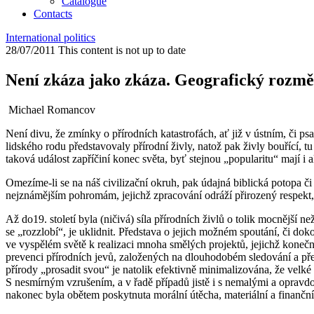
Catalogue
Contacts
International politics
28/07/2011
This content is not up to date
Není zkáza jako zkáza. Geografický rozmě
Michael Romancov
Není divu, že zmínky o přírodních katastrofách, ať již v ústním, či 
lidského rodu představovaly přírodní živly, natož pak živly bouřící, tu
taková událost zapříčiní konec světa, byť stejnou „popularitu“ mají i a
Omezíme-li se na náš civilizační okruh, pak údajná biblická potopa 
nejznámějším pohromám, jejichž zpracování odráží přirozený respekt, k
Až do19. století byla (ničivá) síla přírodních živlů o tolik mocnější n
se „rozzlobí“, je uklidnit. Představa o jejich možném spoutání, či do
ve vyspělém světě k realizaci mnoha smělých projektů, jejichž koneč
prevenci přírodních jevů, založených na dlouhodobém sledování a pře
přírody „prosadit svou“ je natolik efektivně minimalizována, že velké
S nesmírným vzrušením, a v řadě případů jistě i s nemalými a opravd
nakonec byla obětem poskytnuta morální útěcha, materiální a finančn