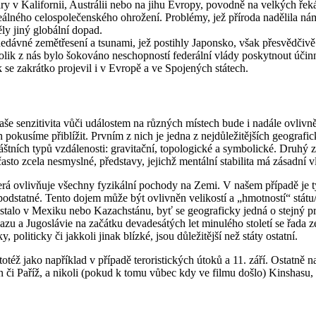
ožáry v Kalifornii, Austrálii nebo na jihu Evropy, povodně na velkých
reálného celospolečenského ohrožení. Problémy, jež příroda nadělila n
ly jiný globální dopad.
edávné zemětřesení a tsunami, jež postihly Japonsko, však přesvědčivě
_ kolik z nás bylo šokováno neschopností federální vlády poskytnout 
e zakrátko projevil i v Evropě a ve Spojených státech.
e naše senzitivita vůči událostem na různých místech bude i nadále ovliv
 pokusíme přiblížit. Prvním z nich je jedna z nejdůležitějších geografic
áštních typů vzdálenosti: gravitační, topologické a symbolické. Druhý
o zcela nesmyslné, představy, jejichž mentální stabilita má zásadní vl
, která ovlivňuje všechny fyzikální pochody na Zemi. V našem případě je
 podstatné. Tento dojem může být ovlivněn velikostí a „hmotností“ státu
 stalo v Mexiku nebo Kazachstánu, byť se geograficky jedná o stejný p
 a Jugoslávie na začátku devadesátých let minulého století se řada zem
politicky či jakkoli jinak blízké, jsou důležitější než státy ostatní.
otéž jako například v případě teroristických útoků a 11. září. Ostatně n
n či Paříž, a nikoli (pokud k tomu vůbec kdy ve filmu došlo) Kinshasu