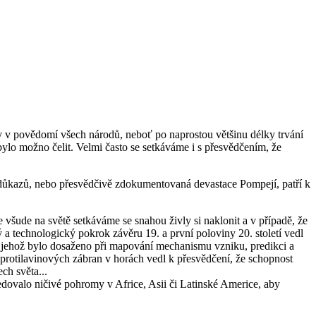
ny v povědomí všech národů, neboť po naprostou většinu délky trvání
nebylo možno čelit. Velmi často se setkáváme i s přesvědčením, že
e důkazů, nebo přesvědčivě zdokumentovaná devastace Pompejí, patří k
se všude na světě setkáváme se snahou živly si naklonit a v případě, že
 a technologický pokrok závěru 19. a první poloviny 20. století vedl
, jehož bylo dosaženo při mapování mechanismu vzniku, predikci a
 protilavinových zábran v horách vedl k přesvědčení, že schopnost
ch světa...
dovalo ničivé pohromy v Africe, Asii či Latinské Americe, aby