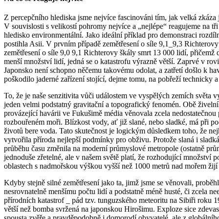
Z percepčního hlediska jsme nejvíce fascinováni tím, jak velká zkáza 
V souvislosti s velikostí pohromy nejvíce a „nejlépe“ reagujeme na tři 
hledisko environmentální. Jako ideální příklad pro demonstraci rozdíl
postihla Asii. V prvním případě zemětřesení o síle 9,1_9,3 Richterovy
zemětřesení o síle 9,0 9,1 Richterovy škály smrt 13 000 lidí, přičemž
menší množství lidí, jedná se o katastrofu výrazně větší. Zaprvé v ro
Japonsko není schopno něčemu takovému odolat, a zatřetí došlo k havá
poškodilo jaderné zařízení stojící, dejme tomu, na pobřeží technicky
To, že je naše senzitivita vůči událostem ve vyspělých zemích světa 
jeden velmi podstatný gravitační a topografický fenomén. Obě živelní k
provázející havárii ve Fukušimě média věnovala zcela nedostatečnou p
rozbouřeném moři. Blízkost vody, ať již slané, nebo sladké, má při po
životů bere voda. Tato skutečnost je logickým důsledkem toho, že nejhu
vytvořila příroda nejlepší podmínky pro obživu. Protože slaná i sladk
průběhu času změnila na moderní průmyslové metropole (ostatně průmy
jednoduše zřetelné, ale v našem světě platí, že rozhodující množství
oblastech s nadmořskou výškou vyšší než 1000 metrů nad mořem žijí 
Kdyby stejně silné zemětřesení jako ta, jimž jsme se věnovali, probě
nesrovnatelně menšímu počtu lidí a podstatně méně husté, či zcela ne
přírodních katastrof _ pád tzv. tunguzského meteoritu na Sibiři roku 1
větší než bomba svržená na japonskou Hirošimu. Exploze sice zdevast
spousta zvěře a pravděpodobně i domorodí obyvatelé, ale z globálníh