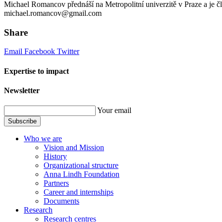
Michael Romancov přednáší na Metropolitní univerzitě v Praze a je č
michael.romancov@gmail.com
Share
Email
Facebook
Twitter
Expertise to impact
Newsletter
Your email
Subscribe
Who we are
Vision and Mission
History
Organizational structure
Anna Lindh Foundation
Partners
Career and internships
Documents
Research
Research centres