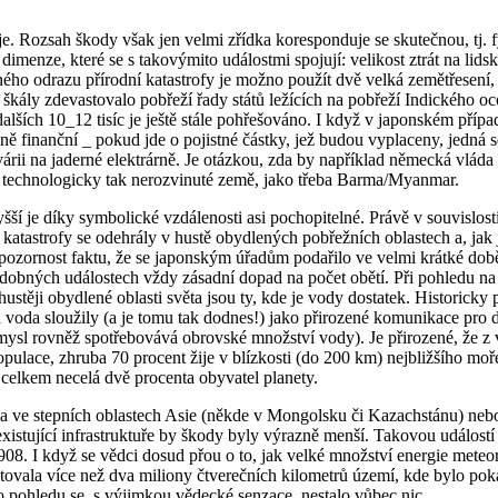
je. Rozsah škody však jen velmi zřídka koresponduje se skutečnou, tj. fy
dimenze, které se s takovýmito událostmi spojují: velikost ztrát na lidsk
ného odrazu přírodní katastrofy je možno použít dvě velká zemětřesení,
 škály zdevastovalo pobřeží řady států ležících na pobřeží Indického o
 dalších 10_12 tisíc je ještě stále pohřešováno. I když v japonském př
vině finanční _ pokud jde o pojistné částky, jež budou vyplaceny, jedná
rii na jaderné elektrárně. Je otázkou, zda by například německá vláda 
 a technologicky tak nerozvinuté země, jako třeba Barma/Myanmar.
vyšší je díky symbolické vzdálenosti asi pochopitelné. Právě v souvisl
atastrofy se odehrály v hustě obydlených pobřežních oblastech a, jak ji
ozornost faktu, že se japonským úřadům podařilo ve velmi krátké době e
dobných událostech vždy zásadní dopad na počet obětí. Při pohledu na se
stěji obydlené oblasti světa jsou ty, kde je vody dostatek. Historicky 
á voda sloužily (a je tomu tak dodnes!) jako přirozené komunikace pro d
sl rovněž spotřebovává obrovské množství vody). Je přirozené, že z v
 populace, zhruba 70 procent žije v blízkosti (do 200 km) nejbližšího m
celkem necelá dvě procenta obyvatel planety.
hla ve stepních oblastech Asie (někde v Mongolsku či Kazachstánu) nebo
existující infrastruktuře by škody byly výrazně menší. Takovou událos
908. I když se vědci dosud přou o to, jak velké množství energie meteor
ovala více než dva miliony čtverečních kilometrů území, kde bylo pok
o pohledu se, s výjimkou vědecké senzace, nestalo vůbec nic.