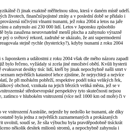
zikálně či jinak exaktně měřitelnou silou, která v daném místě udeří.
ých životech, finanční/pojistné ztráty a v poslední době se přidalo i
 provázená ničivými vlnami tsunami, jež roku 2004 a letos na jaře
ceánu a zahynulo asi 230 000 lidí. Letos v Japonsku způsobilo
ípadě byla zasažena nesrovnatelně menší plocha a zahynulo výrazně
 se prý o světový rekord, zadruhé se ukázalo, že ani supermoderní
reagovala stejně rychle (hystericky?), kdyby tsunami z roku 2004
osti s Japonskem a událostmi z roku 2004 však dle mého názoru zapadl
ž bylo řečeno, vyžádaly si zcela jiné množství obětí. Kvůli hysterii
vakuovat desítky tisíc lidí, kteří by jinak nepochybně našli smrt v
znam největších katastrof lehce zjistíme, že nejrychleji a nejvíce
platí, že při mořském pobřeží, respektive podél toku velikých řek,
álkový obchod, vznikala na jejich březích veliká města, jež se v
nitrozemské středoevropské perspektivy tyto skutečnosti nejsou
oře, zatímco v hlubokém vnitrozemí (více než 1000 km od moře) či v
 ve vnitrozemí Austrálie, nejenže by nedošlo ke tsunami, ale díky
tí ostatně byla jedna z největších zaznamenaných a prokázaných
it uvolnil, soudí se, že síla výbuchu byla pravděpodobně tisíckrát
áceno několik desítek milionů stromů, a nepochybně zahynula i