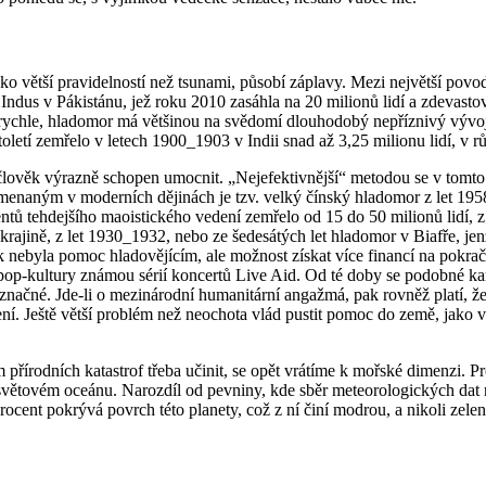
eko větší pravidelností než tsunami, působí záplavy. Mezi největší povo
 Indus v Pákistánu, jež roku 2010 zasáhla na 20 milionů lidí a zdevasto
í rychle, hladomor má většinou na svědomí dlouhodobý nepříznivý vývoj 
letí zemřelo v letech 1900_1903 v Indii snad až 3,25 milionu lidí, v 
e člověk výrazně schopen umocnit. „Nejefektivnější“ metodou se v tomt
enaným v moderních dějinách je tzv. velký čínský hladomor z let 1958
tů tehdejšího maoistického vedení zemřelo od 15 do 50 milionů lidí, z 
rajině, z let 1930_1932, nebo ze šedesátých let hladomor v Biafře, jen
ak nebyla pomoc hladovějícím, ale možnost získat více financí na pokra
pop-kultury známou sérií koncertů Live Aid. Od té doby se podobné ka
načné. Jde-li o mezinárodní humanitární angažmá, pak rovněž platí, že 
čení. Ještě větší problém než neochota vlád pustit pomoc do země, jak
přírodních katastrof třeba učinit, se opět vrátíme k mořské dimenzi. 
 světovém oceánu. Narozdíl od pevniny, kde sběr meteorologických dat 
procent pokrývá povrch této planety, což z ní činí modrou, a nikoli zel