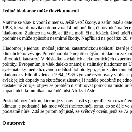
Jedině hladomor může člověk umocnit
Vraťme se však k vodní dimenzi. Ještě větší škody, a zatím také s dal
1998, která připravila o domov na 14 milionů lidí, či povodeň na řece
hladomoru. Zatímco na vodě, ať již na moři, či na řekách, živel udeř
podmínek může způsobit nesmírné škody. Například na počátku 20. sto
Hladomor je jednou, možná jedinou, katastrofickou událostí, které j
klimatického vývoje. Pravděpodobně nejotřesnějším příkladem zaznam
přírodních katastrof. V důsledku sociálních a ekonomických experimen
politiky. Evropanům je však daleko známější stalinský hladomor na Uk
systematicky medializovanou událostí tohoto typu, jejímž cílem ani t
hladomor v Etiopii v letech 1984_1985 výrazně rezonovaly v oblasti 
avšak jejich dopady na skutečnost zůstávají i nadále podobně nejednoz
dostatečné zdroje, objeví se problém distribuovat pomoc na místo ur
kapacitních komunikací na řadě míst Afriky i Asie.
Poslední poznámkou, kterou je v souvislosti s geografickým rozměrem 
klimatu je podstatné, jak moc vědci (ne)rozumějí tomu, co se děje ve
podstatně hůře. Zdá se přitom být jisté, že světový oceán, jenž ze 72 
O autorovi: