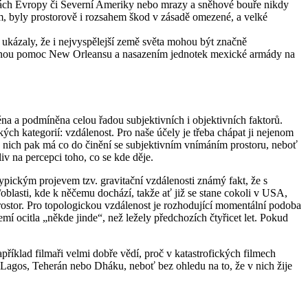
 řekách Evropy či Severní Ameriky nebo mrazy a sněhové bouře nikdy
ám, byly prostorově i rozsahem škod v zásadě omezené, a velké
 ukázaly, že i nejvyspělejší země světa mohou být značně
účinnou pomoc New Orleansu a nasazením jednotek mexické armády na
něna a podmíněna celou řadou subjektivních i objektivních faktorů.
kých kategorií: vzdálenost. Pro naše účely je třeba chápat ji nejenom
 z nich pak má co do činění se subjektivním vnímáním prostoru, neboť
iv na percepci toho, co se kde děje.
 typickým projevem tzv. gravitační vzdálenosti známý fakt, že s
/oblasti, kde k něčemu dochází, takže ať již se stane cokoli v USA,
rostor. Pro topologickou vzdálenost je rozhodující momentální podoba
í ocitla „někde jinde“, než ležely předchozích čtyřicet let. Pokud
apříklad filmaři velmi dobře vědí, proč v katastrofických filmech
, Lagos, Teherán nebo Dháku, neboť bez ohledu na to, že v nich žije