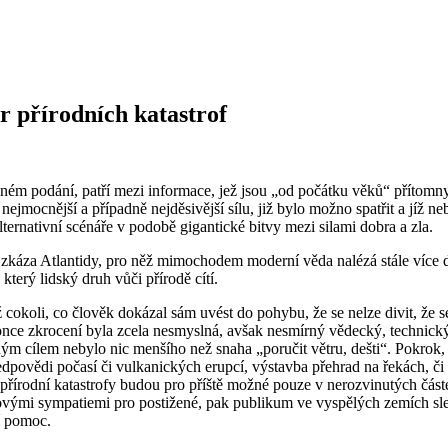
r přírodních katastrof
psaném podání, patří mezi informace, jež jsou „od počátku věků“ přítom
 nejmocnější a případně nejděsivější sílu, již bylo možno spatřit a jíž 
lternativní scénáře v podobě gigantické bitvy mezi silami dobra a zla.
či zkáza Atlantidy, pro něž mimochodem moderní věda nalézá stále víc
terý lidský druh vůči přírodě cítí.
ež cokoli, co člověk dokázal sám uvést do pohybu, že se nelze divit, že 
konce zkrocení byla zcela nesmyslná, avšak nesmírný vědecký, technický
ným cílem nebylo nic menšího než snaha „poručit větru, dešti“. Pokrok
dpovědi počasí či vulkanických erupcí, výstavba přehrad na řekách, či
 přírodní katastrofy budou pro příště možné pouze v nerozvinutých částe
ovými sympatiemi pro postižené, pak publikum ve vyspělých zemích sle
í pomoc.