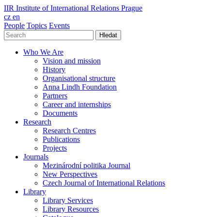
IIR
Institute of International Relations Prague
cz
en
People
Topics
Events
Hledat
Who We Are
Vision and mission
History
Organisational structure
Anna Lindh Foundation
Partners
Career and internships
Documents
Research
Research Centres
Publications
Projects
Journals
Mezinárodní politika Journal
New Perspectives
Czech Journal of International Relations
Library
Library Services
Library Resources