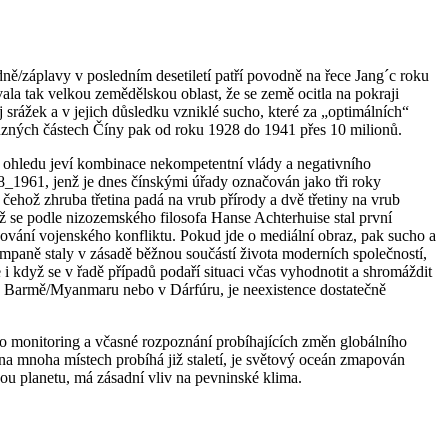
dně/záplavy v posledním desetiletí patří povodně na řece Jang´c roku
vala tak velkou zemědělskou oblast, že se země ocitla na pokraji
srážek a v jejich důsledku vzniklé sucho, které za „optimálních“
různých částech Číny pak od roku 1928 do 1941 přes 10 milionů.
o ohledu jeví kombinace nekompetentní vlády a negativního
_1961, jenž je dnes čínskými úřady označován jako tři roky
čehož zhruba třetina padá na vrub přírody a dvě třetiny na vrub
ž se podle nizozemského filosofa Hanse Achterhuise stal první
čování vojenského konfliktu. Pokud jde o mediální obraz, pak sucho a
mpaně staly v zásadě běžnou součástí života moderních společností,
i když se v řadě případů podaří situaci včas vyhodnotit a shromáždit
o v Barmě/Myanmaru nebo v Dárfúru, je neexistence dostatečně
Pro monitoring a včasné rozpoznání probíhajících změn globálního
na mnoha místech probíhá již staletí, je světový oceán zmapován
enou planetu, má zásadní vliv na pevninské klima.