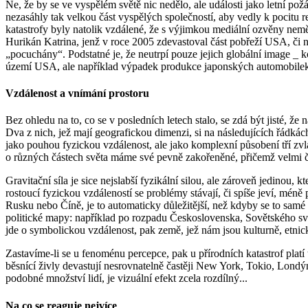
Ne, že by se ve vyspělém světě nic nedělo, ale události jako letní p
nezasáhly tak velkou část vyspělých společností, aby vedly k pocitu 
katastrofy byly natolik vzdálené, že s výjimkou mediální ozvěny nemě
Hurikán Katrina, jenž v roce 2005 zdevastoval část pobřeží USA, či n
„pocuchány“. Podstatné je, že neutrpí pouze jejich globální image 
území USA, ale například výpadek produkce japonských automobilek s
Vzdálenost a vnímání prostoru
Bez ohledu na to, co se v posledních letech stalo, se zdá být jisté, ž
Dva z nich, jež mají geografickou dimenzi, si na následujících řádkách
jako pouhou fyzickou vzdálenost, ale jako komplexní působení tří zvl
o různých částech světa máme své pevně zakořeněné, přičemž velmi čast
Gravitační síla je sice nejslabší fyzikální silou, ale zároveň jedinou
rostoucí fyzickou vzdáleností se problémy stávají, či spíše jeví, méně
Rusku nebo Číně, je to automaticky důležitější, než kdyby se to samé
politické mapy: například po rozpadu Československa, Sovětského svazu
jde o symbolickou vzdálenost, pak země, jež nám jsou kulturně, etnicky, 
Zastavíme-li se u fenoménu percepce, pak u přírodních katastrof platí t
běsnící živly devastují nesrovnatelně častěji New York, Tokio, Londý
podobné množství lidí, je vizuální efekt zcela rozdílný...
Na co se reaguje nejvíce