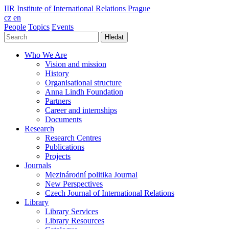
IIR
Institute of International Relations Prague
cz
en
People
Topics
Events
Hledat
Who We Are
Vision and mission
History
Organisational structure
Anna Lindh Foundation
Partners
Career and internships
Documents
Research
Research Centres
Publications
Projects
Journals
Mezinárodní politika Journal
New Perspectives
Czech Journal of International Relations
Library
Library Services
Library Resources