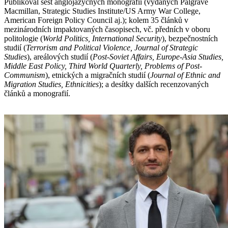
Publikoval šest anglojazyčných monografií (vydaných Palgrave
Macmillan, Strategic Studies Institute/US Army War College,
American Foreign Policy Council aj.); kolem 35 článků v
mezinárodních impaktovaných časopisech, vč. předních v oboru
politologie (
World Politics, International Security
), bezpečnostních
studií (
Terrorism and Political Violence, Journal of Strategic
Studies
), areálových studií (
Post-Soviet Affairs, Europe-Asia Studies,
Middle East Policy, Third World Quarterly, Problems of Post-
Communism
), etnických a migračních studií (
Journal of Ethnic and
Migration Studies, Ethnicities
); a desítky dalších recenzovaných
článků a monografií.