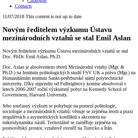
Catalogue
Contacts
11/07/2018
This content is not up to date
Novým ředitelem výzkumu Ústavu
mezinárodních vztahů se stal Emil Aslan
Novým ředitelem výzkumu Ústavu mezinárodních vztahů se stal
Doc. PhDr. Emil Aslan, Ph.D.
Doc. Aslan je absolventem oborů Mezinárodní vztahy (Mgr. &
Ph.D.) na Institutu politologických studií FSV UK a právo (Mgr.) na
Humanitárním institutu Sankt-petěrburské státní polytechnické
univerzity. Díky stipendiu od Fulbrightovy komise absolvoval v
letech 2006-2007 roční výzkumný pobyt na Kennedy School of
Government, Harvard University.
Jeho současný výzkum se pohybuje na pomezí politologie,
sociologie a mezinárodních vztahů: věnuje se zejména teorii a praxi
iregulérních a asymetrických konfliktů s akcentem na
mikrodynamiku násilí. Teritoriálně se zaměřuje zejména na
postsovětský prostor, vztahově rovněž na Turecko a Írán.