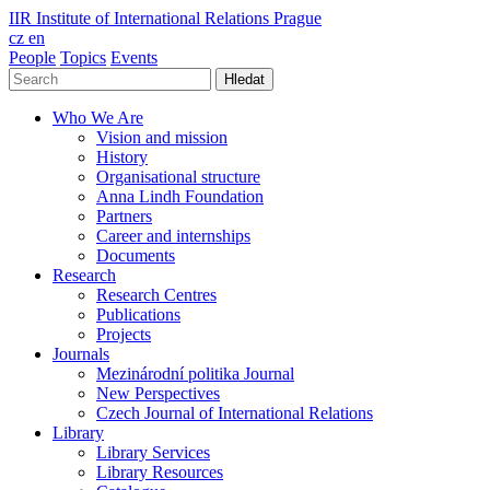
IIR
Institute of International Relations Prague
cz
en
People
Topics
Events
Hledat
Who We Are
Vision and mission
History
Organisational structure
Anna Lindh Foundation
Partners
Career and internships
Documents
Research
Research Centres
Publications
Projects
Journals
Mezinárodní politika Journal
New Perspectives
Czech Journal of International Relations
Library
Library Services
Library Resources