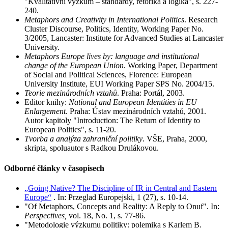
"Kvalitativní výzkum – standardy, rétorika a logika", s. 227-
240.
Metaphors and Creativity in International Politics
. Research
Cluster Discourse, Politics, Identity, Working Paper No.
3/2005, Lancaster: Institute for Advanced Studies at Lancaster
University.
Metaphors Europe lives by: language and institutional
change of the European Union
. Working Paper, Department
of Social and Political Sciences, Florence: European
University Institute, EUI Working Paper SPS No. 2004/15.
Teorie mezinárodních vztahů
. Praha: Portál, 2003.
Editor knihy:
National and European Identities in EU
Enlargement
. Praha: Ústav mezinárodních vztahů, 2001.
Autor kapitoly "Introduction: The Return of Identity to
European Politics", s. 11-20.
Tvorba a analýza zahraniční politiky
. VŠE, Praha, 2000,
skripta, spoluautor s Radkou Drulákovou.
Odborné články v časopisech
„Going Native? The Discipline of IR in Central and Eastern
Europe“
. In: Przeglad Europejski, 1 (27), s. 10-14.
"Of Metaphors, Concepts and Reality: A Reply to Onuf". In:
Perspectives,
vol. 18, No. 1, s. 77-86.
"Metodologie výzkumu politiky: polemika s Karlem B.