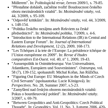
Müllerem". In:
Politologická revue
, červen 2009/1, s. 79-85.
"Přestaňme dohánět, začněme tvořit! Boudoucnost českého
oboru mezinárodních vztahů". In:
Mezinárodní vztahy
, vol.
44, 3/2009, s. 95-109.
"Odpověď kritikům". In:
Mezinárodní vztahy
, vol. 44, 3/2009,
s. 148-154.
"Politika českého nezájmu aneb Rekviem za české
předsednictví". In:
Mezinárodní politika
, 7/2009, s. 4-6.
"Introduction to the International Relations (IR) in Central and
Eastern Europe Forum". In:
Journal of International
Relations and Development,
12 (2), 2009, 168-173.
"Les Tchéques á la tete de l’Europe: La présidence tchéque de
l’Union européenne en 2009". In:
Revue d’études
comparatives Est-Ouest
. vol. 40, n° 1, 2009, 19-43.
"Aussenpolitik in Ostmitteleuropa: Von Universalisten,
Atlantikern, Europäern und Souveränisten".
Osteuropa
, vol.
58 (7), 139-152, spoluautoři: Michal Kořan, Jan Růžička.
"Figuring Out Europe: EU Metaphors in the Minds of Czech
Civil Servants" (spoluautorka: Lucie Königová). In:
Perspectives
. No. 28, Summer 2007, s.5-23.
"Zamyšlení nad českým oborem mezinárodních vztahů:
Pokus o bourdieuovský pohled". In:
Mezinárodní vztahy
.
3/2007, s. 69-79.
"Between Geopolitics and Anti-Geopolitics: Czech Political
Thought". In:
Geopolitics
, Vol. 11, No. 3, Autumn 2006, 420-