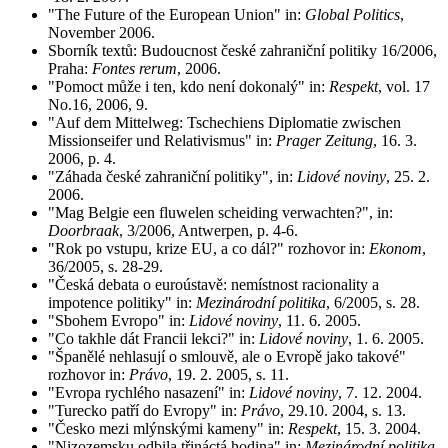
"The Future of the European Union" in:
Global Politics
,
November 2006.
Sborník textů: Budoucnost české zahraniční politiky 16/2006,
Praha:
Fontes rerum
, 2006.
"Pomoct může i ten, kdo není dokonalý" in:
Respekt
, vol. 17
No.16, 2006, 9.
"Auf dem Mittelweg: Tschechiens Diplomatie zwischen
Missionseifer und Relativismus" in:
Prager Zeitung
, 16. 3.
2006, p. 4.
"Záhada české zahraniční politiky", in:
Lidové noviny
, 25. 2.
2006.
"Mag Belgie een fluwelen scheiding verwachten?", in:
Doorbraak
, 3/2006, Antwerpen, p. 4-6.
"Rok po vstupu, krize EU, a co dál?" rozhovor in:
Ekonom
,
36/2005, s. 28-29.
"Česká debata o euroústavě: nemístnost racionality a
impotence politiky" in:
Mezinárodní politika
, 6/2005, s. 28.
"Sbohem Evropo" in:
Lidové noviny
, 11. 6. 2005.
"Co takhle dát Francii lekci?" in:
Lidové noviny
, 1. 6. 2005.
"Španělé nehlasují o smlouvě, ale o Evropě jako takové"
rozhovor in:
Právo
, 19. 2. 2005, s. 11.
"Evropa rychlého nasazení" in:
Lidové noviny
, 7. 12. 2004.
"Turecko patří do Evropy" in:
Právo
, 29.10. 2004, s. 13.
"Česko mezi mlýnskými kameny" in:
Respekt
, 15. 3. 2004.
"Nizozemsku odbila třináctá hodina" in:
Mezinárodní politika
,