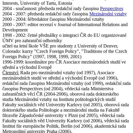
Interests, University of Tartu, Estonia
2004 - současnost: předseda redakční rady časopisu
Perspectives
2004 - 2007: předseda redakční rady časopisu
Mezinárodní vztahy
2000 - 2004: šéfredaktor časopisu Mezinárodní vztahy
2000 - 2007: editor recenzí v Journal of International Relations and
Development
1998 - 2002: četné přednášky o integraci ČR do EU organizované
ÚMV pro zahraniční odborníky
učitel na letní škole VŠE pro studenty z University of Denver,
Colorado: kurzy "Czech Foreign Policy", "Traditions of the Czech
Foreign Policy" (1997, 1998, 1999, 2001)
1996-1999: koordinátor pro ČR Asociace mezinárodních studií ve
střední a východní Evropě
Členství:
Rada pro mezinárodní vztahy (od 1997), Asociace
mezinárodních studií ve střední a východní Evropě (od 1996),
redakční rada časopisu Mezinárodní vztahy (od 1999), redakční rada
časopisu Perspectives (od 2004), vědecká rada Ministerstva
zahraničních věcí ČR (2004-2006), oborová rada doktorského
studia Mezinárodní vztahy na Institutu politologických studií
Fakulty sociálních věd Univerzity Karlovy (od 2005), oborová rada
doktorského studia Politologie a mezinárodní studia na Fakultě
filozofie Západočeské univerzity v Plzni (od 2005), vědecká rada
Fakulty sociálních věd Univerzity Karlovy (od 2006), vědecká rada
Institut für europäische Politik, Berlin (od 2006), akademická rada
Metropolitní univerzity Praha (2006).