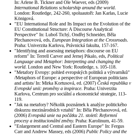
In: Arlene B. Tickner and Ole Waever, eds (2009)
International Relations scholarship around the world
.
London: Routledge, 242-260, spoluautoři: Jan Karlas, Lucie
Königová.
"EU International Role and Its Impact on the Evolution of the
EU Constitutional Structure: A Discourse Analytical
Perspective" In: Luboš Tichý, Ondřej Schneider, Běla
Plechanovová, eds,
European Integration at the Crossroads
.
Praha: Univerzita Karlova, Právnická fakulta, 157-167.
"Identifying and assessing metaphors: discourse on EU
reform" In: Terrell Carver and Jernej Pikalo, eds,
Political
Language and Metaphor: Interpreting and changing the
world
. London and New York: Routledge, s. 105-118.
"Metafory Evropy: pohled evropských politiků a výtvarníků"
/Metaphors of Europe: a perspective of European politicians
and artists/ In: Mirka Kortusová, ed. (2007)
Česká republika v
Evropské unii: proměny a inspirace.
Praha: Univerzita
Karlova, Centrum pro sociální a ekonomické strategie, 113-
119.
"Jak na metafory? Několik poznámek k analýze politického
diskurzu mezinárodních vztahů" In: Běla Plechanovová, ed.
(2006)
Evropská unie na počátku 21. století: Reformní
procesy a institucionální změny.
Praha: Karolinum, 41-59.
"Enlargement and Central and Eastern Europe" In: Fergus
Carr and Andrew Massey, eds (2006)
Public Policy and the