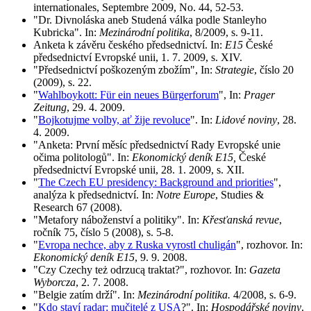
internationales, Septembre 2009, No. 44, 52-53.
"Dr. Divnoláska aneb Studená válka podle Stanleyho
Kubricka". In:
Mezinárodní politika
, 8/2009, s. 9-11.
Anketa k závěru českého předsednictví. In:
E15
České
předsednictví Evropské unii, 1. 7. 2009, s. XIV.
"Předsednictví poškozeným zbožím", In:
Strategie
, číslo 20
(2009), s. 22.
"
Wahlboykott: Für ein neues Bürgerforum
", In:
Prager
Zeitung
, 29. 4. 2009.
"
Bojkotujme volby, ať žije revoluce
". In:
Lidové noviny
, 28.
4. 2009.
"Anketa: První měsíc předsednictví Rady Evropské unie
očima politologů". In:
Ekonomický deník
E15,
České
předsednictví Evropské unii, 28. 1. 2009, s. XII.
"
The Czech EU presidency: Background and priorities
",
analýza k předsednictví. In:
Notre Europe
, Studies &
Research 67 (2008).
"Metafory náboženství a politiky". In:
Křesťanská revue
,
ročník 75, číslo 5 (2008), s. 5-8.
"
Evropa nechce, aby z Ruska vyrostl chuligán
", rozhovor. In:
Ekonomický deník E15
, 9. 9. 2008.
"Czy Czechy też odrzucą traktat?", rozhovor. In:
Gazeta
Wyborcza
, 2. 7. 2008.
"Belgie zatím drží". In:
Mezinárodní politika.
4/2008, s. 6-9.
"
Kdo staví radar: mučitelé z USA
?". In:
Hospodářské noviny
.