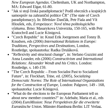
New European Agendas
. Cheltenham, UK and Northampton,
MA: Edward Elgar, 61-80.
"Jak si stojí česká paradiplomacie? Podíl obecních a krajských
samospráv na zahraniční politice ČR" (The state of Czech
paradiplomacy), In: Břetislav Dančák, Petr Fiala and Vít
Hloušek, eds,
Evropeizace: Nové téma politologického
výzkumu
. Brno: Masarykova Univerzita, 150-165, with Petr
Kratochvíl and Lucie Königová.
"Czech Republic" in: Knud Erik Joergensen and Tonny B.
Knudsen, eds (2006)
International Relations in Europe:
Traditions, Perspectives and Destinations
, London,
Routledge, spoluautorka: Radka Druláková.
"Reflexivity and structural change", in: Stefano Guzzini and
Anna Leander, eds (2006)
Constructivism and International
Relations: Alexander Wendt and his Critics
. London:
Routledge, s. 140-159.
"The Czech Republic – From Socialist Past to Socialized
Future", in: Flockhart, Trine, ed. (2005),
Socializing
Democratic Norms: The Role of International Organizations
for the Construction of Europe
, London: Palgrave, 149 - 168,
spoluautorka: Lucie Königová.
"What do the elections to the European Parliament tell us
about new member countries?" in: Adebahr, Maria et al., eds
(2004)
EuroMission: Neue Perspektiven für die erweiterte
Europäische Union
, Münster-Hamburg-Berlin: LIT Verlag,