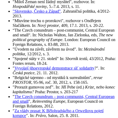
"Miloš Zeman není žádný myslitel", rozhovor. In:
Hospodářské noviny
, 5.-7.4. 2013, s. 11.
"Slovensko, Česko a Západ"
. Zahraničná politika, 4/2012-
2013.
"Mluvíme trochu o prorokovi", rozhovor s Ondřejem
Slačálkem. In:
Nový prostor
, 409, 17.1. 2013, s. 20-22.
“The Czech conundrum – post-communist, Central European
and small“. In: Nicholas Walton, Jan Zielonka, eds,
The new
political geography of Europe
. London: European Council on
Foreign Relations, s. 83-88, 2013.
"Úvodem na závěr, závěrem na úvod". In:
Mezinárodní
politika,
12/2012, s. 3.
"Spojené státy v 21. století" In:
Sborník textů
, 43/2012, Praha:
Fontes rerum, 18-24.
"
Vyvolají jihoevropské demonstrace síť solidarity
?". In:
Česká pozice
, 21. 11. 2012.
"Belgické tajemno - od mystiků k surrealistům",
revue
PROSTOR
, 95-96, roč. 30, 2012, s. 158-165.
"Prorazit gumovou zeď". In: Jiří Pehe (ed.)
Krize, nebo konec
kapitalismu?
Praha: Prostor, s. 203-217
"
The Czech conundrum – post-communist, Central European
and small
",
Reinventing Europe
, European Council on
Foreign Relations, 2012.
"
Za vlády prasat: K Bělohradského a Orwellovu pojetí
korupce
". In:
Právo
, Salon, 25. 8. 2011.