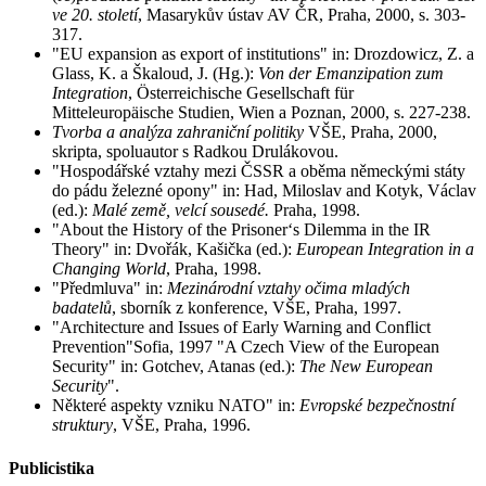
ve 20. století
, Masarykův ústav AV ČR, Praha, 2000, s. 303-
317.
"EU expansion as export of institutions" in: Drozdowicz, Z. a
Glass, K. a Škaloud, J. (Hg.):
Von der Emanzipation zum
Integration
, Österreichische Gesellschaft für
Mitteleuropäische Studien, Wien a Poznan, 2000, s. 227-238.
Tvorba a analýza zahraniční politiky
VŠE, Praha, 2000,
skripta, spoluautor s Radkou Drulákovou.
"Hospodářské vztahy mezi ČSSR a oběma německými státy
do pádu železné opony" in: Had, Miloslav and Kotyk, Václav
(ed.):
Malé země, velcí sousedé.
Praha, 1998.
"About the History of the Prisoner‘s Dilemma in the IR
Theory" in: Dvořák, Kašička (ed.):
European Integration in a
Changing World
, Praha, 1998.
"Předmluva" in:
Mezinárodní vztahy očima mladých
badatelů
, sborník z konference, VŠE, Praha, 1997.
"Architecture and Issues of Early Warning and Conflict
Prevention"Sofia, 1997 "A Czech View of the European
Security" in: Gotchev, Atanas (ed.):
The New European
Security
".
Některé aspekty vzniku NATO" in:
Evropské bezpečnostní
struktury
, VŠE, Praha, 1996.
Publicistika