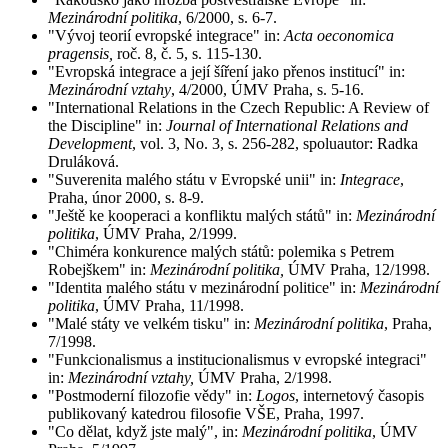
Mezinárodní politika
, 6/2000, s. 6-7.
"Vývoj teorií evropské integrace" in:
Acta oeconomica
pragensis,
roč. 8, č. 5, s. 115-130.
"Evropská integrace a její šíření jako přenos institucí" in:
Mezinárodní vztahy
, 4/2000, ÚMV Praha, s. 5-16.
"International Relations in the Czech Republic: A Review of
the Discipline" in:
Journal of International Relations and
Development
, vol. 3, No. 3, s. 256-282, spoluautor: Radka
Druláková.
"Suverenita malého státu v Evropské unii" in:
Integrace
,
Praha, únor 2000, s. 8-9.
"Ještě ke kooperaci a konfliktu malých států" in:
Mezinárodní
politika
, ÚMV Praha, 2/1999.
"Chiméra konkurence malých států: polemika s Petrem
Robejškem" in:
Mezinárodní politika,
ÚMV Praha, 12/1998.
"Identita malého státu v mezinárodní politice" in:
Mezinárodní
politika
, ÚMV Praha, 11/1998.
"Malé státy ve velkém tisku" in:
Mezinárodní politika
, Praha,
7/1998.
"Funkcionalismus a institucionalismus v evropské integraci"
in:
Mezinárodní vztahy,
ÚMV Praha, 2/1998.
"Postmoderní filozofie vědy" in:
Logos
, internetový časopis
publikovaný katedrou filosofie VŠE, Praha, 1997.
"Co dělat, když jste malý", in:
Mezinárodní politika
, ÚMV