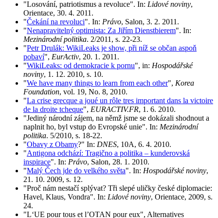
"Losování, patriotismus a revoluce". In:
Lidové noviny
,
Orientace, 30. 4. 2011.
"
Čekání na revoluci
". In:
Právo
, Salon, 3. 2. 2011.
"
Nenapravitelný optimista: Za Jiřím Dienstbierem
". In:
Mezinárodní politika
. 2/2011, s. 22-23.
"
Petr Drulák: WikiLeaks je show, při níž se občan aspoň
pobaví
",
EurActiv
, 20. 1. 2011.
"
WikiLeaks: od demokracie k pornu
", in:
Hospodářské
noviny
, 1. 12. 2010, s. 10.
"
We have many things to learn from each other
",
Korea
Foundation
, vol. 19, No. 8, 2010.
"
La crise grecque a joué un rôle tres important dans la victoire
de la droite tcheque
",
EURACTIV.FR
, 1. 6. 2010.
"Jediný národní zájem, na němž jsme se dokázali shodnout a
naplnit ho, byl vstup do Evropské unie". In:
Mezinárodní
politika
. 5/2010, s. 18-22.
"
Obavy z Obamy
?" In:
DNES
, 10A, 6. 4. 2010.
"
Antigona odchází: Tragično a politika – kunderovská
inspirace
". In:
Právo
, Salon, 28. 1. 2010.
"
Malý Čech jde do velkého světa
". In:
Hospodářské noviny
,
21. 10. 2009, s. 12.
"Proč nám nestačí splývat? Tři slepé uličky české diplomacie:
Havel, Klaus, Vondra". In:
Lidové noviny
, Orientace, 2009, s.
24.
"L‘UE pour tous et l’OTAN pour eux", Alternatives