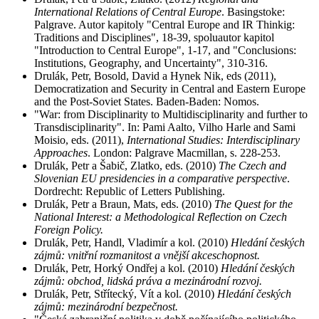
International Relations of Central Europe
. Basingstoke:
Palgrave. Autor kapitoly "Central Europe and IR Thinkig:
Traditions and Disciplines", 18-39, spoluautor kapitol
"Introduction to Central Europe", 1-17, and "Conclusions:
Institutions, Geography, and Uncertainty", 310-316.
Drulák, Petr, Bosold, David a Hynek Nik, eds (2011),
Democratization and Security in Central and Eastern Europe
and the Post-Soviet States. Baden-Baden: Nomos.
"War: from Disciplinarity to Multidisciplinarity and further to
Transdisciplinarity". In: Pami Aalto, Vilho Harle and Sami
Moisio, eds. (2011),
International Studies: Interdisciplinary
Approaches
. London: Palgrave Macmillan, s. 228-253.
Drulák, Petr a Šabič, Zlatko, eds. (2010)
The Czech and
Slovenian EU presidencies in a comparative perspective
.
Dordrecht: Republic of Letters Publishing.
Drulák, Petr a Braun, Mats, eds. (2010)
The Quest for the
National Interest: a Methodological Reflection on Czech
Foreign Policy.
Drulák, Petr, Handl, Vladimír a kol. (2010)
Hledání českých
zájmů: vnitřní rozmanitost a vnější akceschopnost.
Drulák, Petr, Horký Ondřej a kol. (2010)
Hledání českých
zájmů: obchod, lidská práva a mezinárodní rozvoj.
Drulák, Petr, Střítecký, Vít a kol. (2010)
Hledání českých
zájmů: mezinárodní bezpečnost.