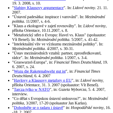
19. 3. 2008, s. 10.
"
Slabiny Klausovy argumentace
". In:
Lidové noviny
. 21. 11.
2007.
"Ústavní padesátka: inspirace i varování". In:
Mezinárodní
politika
. 11/2007, s. 4-6.
"Klaus a ekologové v zajetí rovnováhy". In:
Lidové noviny
,
příloha Orientace, 10.11.2007, s. 8.
"Metaforický střet o Evropu: Havel vs. Klaus" (spoluautor:
Vít Beneš). In:
Mezinárodní politika
. 5/2007, s. 41-42.
"Intelektuální vliv ve výzkumu mezinárodní politiky". In:
Mezinárodní politika
. 4/2007, s. 30-31.
"Ústav mezinárodních vztahů: partner, zprostředkovatel,
rádce". In:
Mezinárodní politika
. 1/2007, s. 3-4.
"Graswurzel-Europa", in:
Financial Times Deutschland
, 19.
6. 2007, s. 24.
"
Wozu die Raketenabwehr gut ist
", in:
Financial Times
Deutschland
, 6. 4. 2007
"
Havlovy a Klausovy metafory o EU
", in:
Lidové noviny,
příloha Orientace, 31. 3. 2007 (spoluautor: Vít Beneš).
"
Tarcza tylko w NATO
", in:
Gazeta Wyborcza
, 5. 4. 2007,
interview.
"Co dělat s Evropskou ústavní smlouvou?", in:
Mezinárodní
politika
, 3/2007, 17-20 (spoluautor Jan Karlas).
"
Dohodněte se o radaru i ústavě
" in:
Hospodářské noviny
, 16.
-18. 2. 2007.