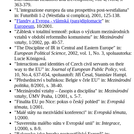
363-379.
"L’integrazione europea da una prospettiva post-westfaliana"
in: Futuribili 1-2 (Westfalia si complica), 2001, 125-138.
"
Flandry a Evropa - vlámská (para)diplomacie
" in:
Europeum
, 10/2001.
"Záblesk v totalitní temnotě: pokus o výzkum mezinárodních
vztahů v období reformního komunismu" in:
Mezinárodní
vztahy
, 1/2002, pp. 40-57.
"The Discipline of IR in Central and Eastern Europe" in:
European Political Science
, 2002, vol. 1, No. 3, spoluautorka:
Lucie Königová.
"Interactions and identities of Czech civil servants on their
way to the EU" in:
Journal of European Public Policy
, vol.
10, No.4, 637-654, spoluautoři: Jiří Česal, Stanislav Hampl.
"Předsednictví s buřinkou: Belgie v čele EU" in:
Mezinárodní
politika
, 8/2001, s. 38-40.
"Mezinárodní vztahy – časopis a disciplína" in:
Mezinárodní
vztahy
, ÚMV Praha, 1/2001, s. 5-7.
"Finalita EU po Nice: pokus o český pohled" in:
Evropská
témata
, 1/2001.
"Malé státy na mezivládní konferenci" in:
Evropská témata
,
1/2000.
"Suverenita malého státu v Evropské unii" in:
Integrace
,
1/2000, s. 8-9.
"Rakousko jako hrozba postvestfálské Evropě" in: