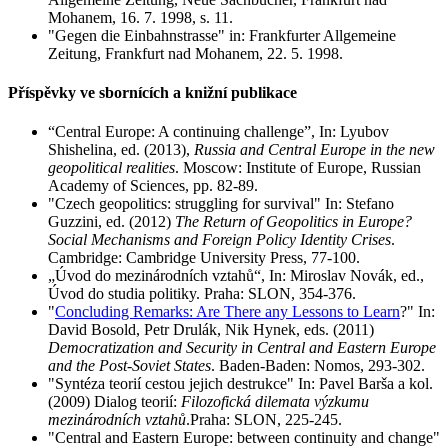
Mohanem, 16. 7. 1998, s. 11.
"Gegen die Einbahnstrasse" in: Frankfurter Allgemeine
Zeitung, Frankfurt nad Mohanem, 22. 5. 1998.
Příspěvky ve sbornících a knižní publikace
“Central Europe: A continuing challenge”, In: Lyubov
Shishelina, ed. (2013),
Russia and Central Europe in the new
geopolitical realities
. Moscow: Institute of Europe, Russian
Academy of Sciences, pp. 82-89.
"Czech geopolitics: struggling for survival" In: Stefano
Guzzini, ed. (2012)
The Return of Geopolitics in Europe?
Social Mechanisms and Foreign Policy Identity Crises
.
Cambridge: Cambridge University Press, 77-100.
„Úvod do mezinárodních vztahů“, In: Miroslav Novák, ed.,
Úvod do studia politiky. Praha: SLON, 354-376.
"
Concluding Remarks: Are There any Lessons to Learn
?" In:
David Bosold, Petr Drulák, Nik Hynek, eds. (2011)
Democratization and Security in Central and Eastern Europe
and the Post-Soviet States
. Baden-Baden: Nomos, 293-302.
"Syntéza teorií cestou jejich destrukce" In: Pavel Barša a kol.
(2009) Dialog teorií:
Filozofická dilemata výzkumu
mezinárodních vztahů
.Praha: SLON, 225-245.
"Central and Eastern Europe: between continuity and change"