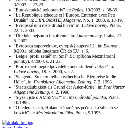
3/2003, s. 27-29.
"Euroskeptické polopravdy" in:
Reflex
, 19/2003, s. 38-39.
"La Republique tcheque et l‘Europe. Entretien avec Petr
Drulák" in:
DIPLOMATIE Magazine
, No. 1, 2003, s. 18-19.
"Evropské unii roste druhá hlava" in:
Lidové noviny
, Praha,
22. 1. 2003.
"Úředníci nejsou schizofrenní" in:
Lidové noviny
, Praha, 27.
5. 2002.
"Evropská supervelmoc, evropský superstát?" in:
Ekonom
,
8/2001, příloha Integrace ČR do EU, s. 6.
"Belgie, profil země" in:
Směr EU
(příloha Mezinárodní
politiky), 4/2000, s. 21-22.
"Proč experti nepředpověděli konec studené války?" in:
Lidové noviny
, 18. 3. 2000, s. 22.
"Steigende Steuern treiben tschechische Bierpreise in die
Höhe", in:
Frankfurter Allgemeine Zeitung
, 7. 2. 1998.
"Staatsgläubigkeit als Grund der Asien-Krise" in:
Frankfurter
Allgemeine Zeitung
, 4. 2. 1998.
"Slyšeli jste o AMSSVE?" in:
Mezinárodní politika
, Praha,
10/1996.
"O federalistech, Holandské radě bezpečnosti a šířících se
kruzích" in:
Mezinárodní politika
, Praha, 9/1995.
View
1
photos