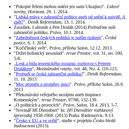
"Pokojné řešení mohou nalézt jen sami Ukrajinci".
Lidové
noviny, Horizont
, 29. 1. 2014.
"
Lidská práva v zahraniční politice aneb od snění k naivitě. A
zpět?
".
Deník Referendum
, 13. 1. 2014.
Zaorálek, Lubomír a Petr Drulák (2014) Probuďme naši
zahraniční politiku.
Právo,
10.1. 2014.
"
Zabedněnost českých politiků je naším rizikem
",
Česká
pozice
, 6. 1. 2014.
"Kočičínský svět“,
Právo, příloha Salon
, 12.12. 2013.
"Držet holistický nesoulad".
revue Prostor
, vol. 31, no. 100,
5-8.
„
Lesk a bída teoretického rozumu: rozhovor s Petrem
Drulákem
“,
Mezinárodní vztahy
, vol. 48, No. 4, 116-123.
"
Probudí se česká zahraniční politika?
".
Deník Referendum
,
11. 10. 2013
"
Moc proměn a proměny moci
".
Právo, příloha Salon
, 26.9.
2013
"Překonávání veřejného nezájmu aneb inspirace
Komenským".
revue Prostor
, 97/98, 132-139.
„O politicích a prorocích“.
Právo, Salon
, 18.4. 2013, 5-7.
"Novinář Jiří Dienstbier“ In:
Jiří Dienstbier rozhlasový
zpravodaj 1958-1969
. (2013) Praha: Radioservis, 9-13.
"
Česko v EU a ve světě
", studie v projektu
Česko hledá
budoucnost
(2013).