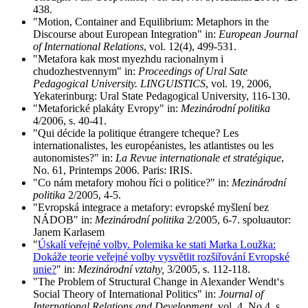
438.
"Motion, Container and Equilibrium: Metaphors in the
Discourse about European Integration" in:
European Journal
of International Relations
, vol. 12(4), 499-531.
"Metafora kak most myezhdu racionalnym i
chudozhestvennym" in:
Proceedings of Ural Sate
Pedagogical University. LINGUISTICS
, vol. 19, 2006,
Yekaterinburg: Ural State Pedagogical University, 116-130.
"Metaforické plakáty Evropy" in:
Mezinárodní politika
4/2006, s. 40-41.
"Qui décide la politique étrangere tcheque? Les
internationalistes, les européanistes, les atlantistes ou les
autonomistes?" in:
La Revue internationale et stratégique
,
No. 61, Printemps 2006. Paris: IRIS.
"Co nám metafory mohou říci o politice?" in:
Mezinárodní
politika
2/2005, 4-5.
"Evropská integrace a metafory: evropské myšlení bez
NÁDOB" in:
Mezinárodní politika
2/2005, 6-7. spoluautor:
Janem Karlasem
"
Úskalí veřejné volby. Polemika ke stati Marka Loužka:
Dokáže teorie veřejné volby vysvětlit rozšiřování Evropské
unie?
" in:
Mezinárodní vztahy,
3/2005, s. 112-118.
"The Problem of Structural Change in Alexander Wendt‘s
Social Theory of International Politics" in:
Journal of
International Relations and Development,
vol. 4, No.4, s.