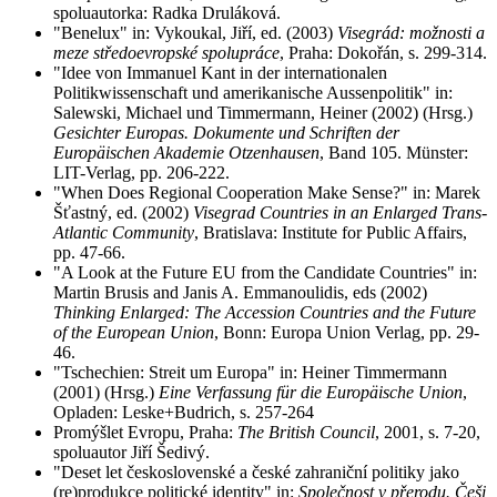
spoluautorka: Radka Druláková.
"Benelux" in: Vykoukal, Jiří, ed. (2003)
Visegrád: možnosti a
meze středoevropské spolupráce
, Praha: Dokořán, s. 299-314.
"Idee von Immanuel Kant in der internationalen
Politikwissenschaft und amerikanische Aussenpolitik" in:
Salewski, Michael und Timmermann, Heiner (2002) (Hrsg.)
Gesichter Europas. Dokumente und Schriften der
Europäischen Akademie Otzenhausen
, Band 105. Münster:
LIT-Verlag, pp. 206-222.
"When Does Regional Cooperation Make Sense?" in: Marek
Šťastný, ed. (2002)
Visegrad Countries in an Enlarged Trans-
Atlantic Community
, Bratislava: Institute for Public Affairs,
pp. 47-66.
"A Look at the Future EU from the Candidate Countries" in:
Martin Brusis and Janis A. Emmanoulidis, eds (2002)
Thinking Enlarged: The Accession Countries and the Future
of the European Union
, Bonn: Europa Union Verlag, pp. 29-
46.
"Tschechien: Streit um Europa" in: Heiner Timmermann
(2001) (Hrsg.)
Eine Verfassung für die Europäische Union
,
Opladen: Leske+Budrich, s. 257-264
Promýšlet Evropu, Praha:
The British Council
, 2001, s. 7-20,
spoluautor Jiří Šedivý.
"Deset let československé a české zahraniční politiky jako
(re)produkce politické identity" in:
Společnost v přerodu. Češi