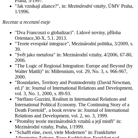
Praha, 5/1997.
"Jak vznikají aliance?", in:
Mezinárodní vztahy
, ÚMV Praha,
1/1996.
Recenze a recenzní eseje
"
Dva Francouzi o globalizaci". Lidové noviny, příloha
Orientace,30-X, 5.1. 2013.
"Teorie evropské integrace", Mezinárodní politika, 3/2009, s.
39.
"Svět jako metafora" in: Mezinárodní vztahy, 4/2006, 67-80,
2006.
"The Logic of Regional Integration: Europe and Beyond (by
Walter Mattli)" in: Millennium, vol. 29, No. 3, s. 966-967,
2000.
"Boundaries, Territory and Postmodernity (David Newman,
ed.)" in: Journal of International Relations and Development,
vol. 3, No. 1, 2000, s. 89-93.
"Steffano Guzzini, Realism in International Relations and
International Political Economy. The Continuing Story of a
Death Foretold", a book review in: Journal of International
Relations and Development, vol. 2, no. 3, 1999.
"Proměny teorie mezinárodních vztahů a její mistři" in:
Mezinárodní vztahy, Praha, 1/1999.
"Schafft eine, zwei, viele Modernen" in: Frankfurter
Allgemeine Zeitung, Neue Sachbücher, Frankfurt nad