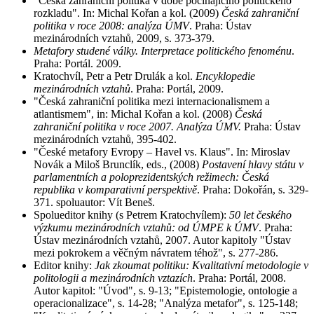
"Česká zahraniční politika v době počínajícího politického
rozkladu". In: Michal Kořan a kol. (2009)
Česká zahraniční
politika v roce 2008: analýza ÚMV
. Praha: Ústav
mezinárodních vztahů, 2009, s. 373-379.
Metafory studené války. Interpretace politického fenoménu
.
Praha: Portál. 2009.
Kratochvíl, Petr a Petr Drulák a kol.
Encyklopedie
mezinárodních vztahů
. Praha: Portál, 2009.
"Česká zahraniční politika mezi internacionalismem a
atlantismem", in: Michal Kořan a kol. (2008)
Česká
zahraniční politika v roce 2007. Analýza ÚMV.
Praha: Ústav
mezinárodních vztahů, 395-402.
"České metafory Evropy – Havel vs. Klaus". In: Miroslav
Novák a Miloš Brunclík, eds., (2008)
Postavení hlavy státu v
parlamentních a poloprezidentských režimech: Česká
republika v komparativní perspektivě
. Praha: Dokořán, s. 329-
371. spoluautor: Vít Beneš.
Spolueditor knihy (s Petrem Kratochvílem):
50 let českého
výzkumu mezinárodních vztahů: od ÚMPE k ÚMV
. Praha:
Ústav mezinárodních vztahů, 2007. Autor kapitoly "Ústav
mezi pokrokem a věčným návratem téhož", s. 277-286.
Editor knihy:
Jak zkoumat politiku: Kvalitativní metodologie v
politologii a mezinárodních vztazích
. Praha: Portál, 2008.
Autor kapitol: "Úvod", s. 9-13; "Epistemologie, ontologie a
operacionalizace", s. 14-28; "Analýza metafor", s. 125-148;