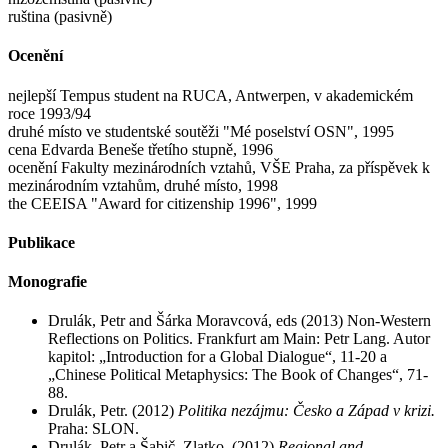
ruština (pasivně)
Ocenění
nejlepší Tempus student na RUCA, Antwerpen, v akademickém
roce 1993/94
druhé místo ve studentské soutěži "Mé poselství OSN", 1995
cena Edvarda Beneše třetího stupně, 1996
ocenění Fakulty mezinárodních vztahů, VŠE Praha, za příspěvek k
mezinárodním vztahům, druhé místo, 1998
the CEEISA "Award for citizenship 1996", 1999
Publikace
Monografie
Drulák, Petr and Šárka Moravcová, eds (2013) Non-Western
Reflections on Politics. Frankfurt am Main: Petr Lang. Autor
kapitol: „Introduction for a Global Dialogue“, 11-20 a
„Chinese Political Metaphysics: The Book of Changes“, 71-
88.
Drulák, Petr. (2012)
Politika nezájmu: Česko a Západ v krizi.
Praha: SLON.
Drulák, Petr a Šabič, Zlatko. (2012)
Regional and