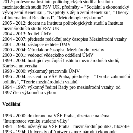
2012: profesor na Institutu politologických studií a Institutu
mezinárodních studií FSV UK, předměty – "Sociální a ekonomický
vývoj zemí Beneluxu", "Kapitoly z dějin zemí Beneluxu", "Theory
of International Relations I", "Metodologie výzkumu"
2005 - 2012: docent na Institutu politologických studií a Institutu
mezinárodních studií FSV UK
2004 - 2013: ředitel ÚMV
2004 - 2007: předseda redakční rady časopisu Mezinárodní vztahy
2001 - 2004: zástupce ředitele ÚMV
2000 - 2004: šéfredaktor časopisu Mezinárodní vztahy
2000 - 2001: vedoucí vědeckého oddělení ÚMV
1999 - 2004: hostující vyučující Institutu mezinárodních studií,
Karlova univerzita
1998 - 2000: výzkumný pracovník ÚMV
1996 - 2004: asistent na VŠE Praha, předměty – "Tvorba zahraniční
politiky", "Teorie mezinárodních vztahů"
1994 - 1997: výkonný ředitel Rady pro mezinárodní vztahy, od
1997 člen výkonného výboru
Vzdělání
1996 - 2000: doktorand na VŠE Praha, dizertace na téma
"Interpretace vzniku studené války"
1994 - 1996: inženýr na VŠE Praha - mezinárodní politika, filozofie
1993 - 1994: University of Antwerp - mezinárodní ekonomie,