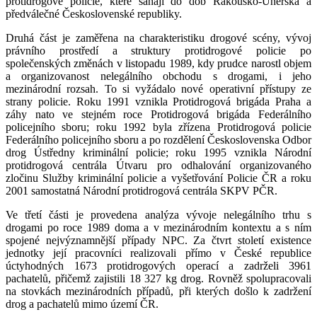
protidrogové policie, které sahají do dob Rakousko-Uherska a
předválečné Československé republiky.
Druhá část je zaměřena na charakteristiku drogové scény, vývoj
právního prostředí a struktury protidrogové policie po
společenských změnách v listopadu 1989, kdy prudce narostl objem
a organizovanost nelegálního obchodu s drogami, i jeho
mezinárodní rozsah. To si vyžádalo nové operativní přístupy ze
strany policie. Roku 1991 vznikla Protidrogová brigáda Praha a
záhy nato ve stejném roce Protidrogová brigáda Federálního
policejního sboru; roku 1992 byla zřízena Protidrogová policie
Federálního policejního sboru a po rozdělení Československa Odbor
drog Ústředny kriminální policie; roku 1995 vznikla Národní
protidrogová centrála Útvaru pro odhalování organizovaného
zločinu Služby kriminální policie a vyšetřování Policie ČR a roku
2001 samostatná Národní protidrogová centrála SKPV PČR.
Ve třetí části je provedena analýza vývoje nelegálního trhu s
drogami po roce 1989 doma a v mezinárodním kontextu a s ním
spojené nejvýznamnější případy NPC. Za čtvrt století existence
jednotky její pracovníci realizovali přímo v České republice
úctyhodných 1673 protidrogových operací a zadrželi 3961
pachatelů, přičemž zajistili 18 327 kg drog. Rovněž spolupracovali
na stovkách mezinárodních případů, při kterých došlo k zadržení
drog a pachatelů mimo území ČR.