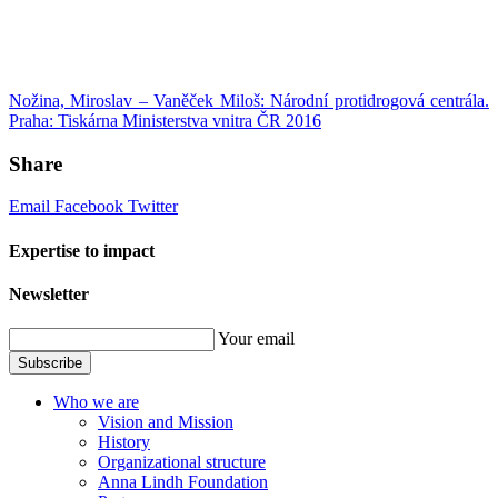
Nožina, Miroslav – Vaněček Miloš: Národní protidrogová centrála.
Praha: Tiskárna Ministerstva vnitra ČR 2016
Share
Email
Facebook
Twitter
Expertise to impact
Newsletter
Your email
Subscribe
Who we are
Vision and Mission
History
Organizational structure
Anna Lindh Foundation