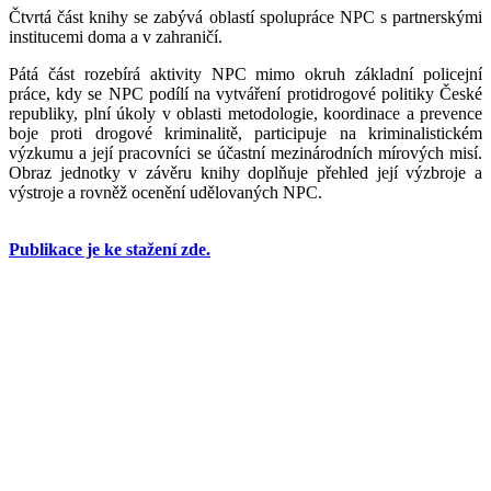
Čtvrtá část knihy se zabývá oblastí spolupráce NPC s partnerskými
institucemi doma a v zahraničí.
Pátá část rozebírá aktivity NPC mimo okruh základní policejní
práce, kdy se NPC podílí na vytváření protidrogové politiky České
republiky, plní úkoly v oblasti metodologie, koordinace a prevence
boje proti drogové kriminalitě, participuje na kriminalistickém
výzkumu a její pracovníci se účastní mezinárodních mírových misí.
Obraz jednotky v závěru knihy doplňuje přehled její výzbroje a
výstroje a rovněž ocenění udělovaných NPC.
Publikace je ke stažení zde.