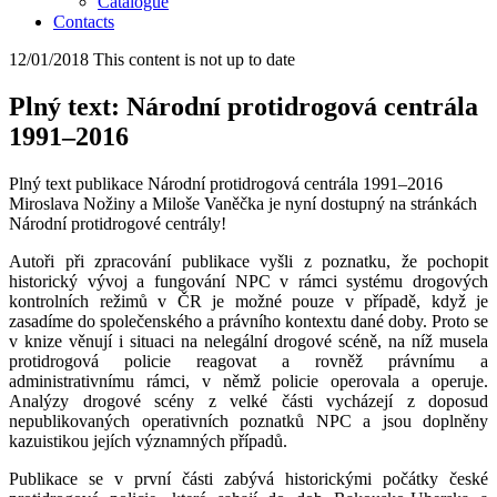
Catalogue
Contacts
12/01/2018
This content is not up to date
Plný text: Národní protidrogová centrála
1991–2016
Plný text publikace Národní protidrogová centrála 1991–2016
Miroslava Nožiny a Miloše Vaněčka je nyní dostupný na stránkách
Národní protidrogové centrály!
Autoři při zpracování publikace vyšli z poznatku, že pochopit
historický vývoj a fungování NPC v rámci systému drogových
kontrolních režimů v ČR je možné pouze v případě, když je
zasadíme do společenského a právního kontextu dané doby. Proto se
v knize věnují i situaci na nelegální drogové scéně, na níž musela
protidrogová policie reagovat a rovněž právnímu a
administrativnímu rámci, v němž policie operovala a operuje.
Analýzy drogové scény z velké části vycházejí z doposud
nepublikovaných operativních poznatků NPC a jsou doplněny
kazuistikou jejích významných případů.
Publikace se v první části zabývá historickými počátky české