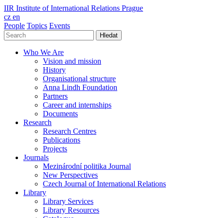
IIR
Institute of International Relations Prague
cz
en
People
Topics
Events
Hledat
Who We Are
Vision and mission
History
Organisational structure
Anna Lindh Foundation
Partners
Career and internships
Documents
Research
Research Centres
Publications
Projects
Journals
Mezinárodní politika Journal
New Perspectives
Czech Journal of International Relations
Library
Library Services
Library Resources