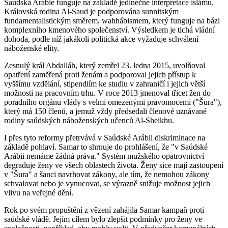
Saúdská Arábie funguje na základě jedinečné interpretace islámu.
Královská rodina Al-Saud je podporována sunnitským
fundamentalistickým směrem, wahhábismem, který funguje na bázi
komplexního kmenového společenství. Výsledkem je tichá vládní
dohoda, podle níž jakákoli politická akce vyžaduje schválení
náboženské elity.
Zesnulý král Abdalláh, který zemřel 23. ledna 2015, uvolňoval
opatření zaměřená proti ženám a podporoval jejich přístup k
vyššímu vzdělání, stipendiím ke studiu v zahraničí i jejich větší
možnosti na pracovním trhu. V roce 2013 jmenoval třicet žen do
poradního orgánu vlády s velmi omezenými pravomocemi ("Šura"),
který má 150 členů, a jemuž vždy předsedali členové uznávané
rodiny saúdských náboženských učenců Al-Sheikhu.
I přes tyto reformy přetrvává v Saúdské Arábii diskriminace na
základě pohlaví. Samar to shrnuje do prohlášení, že "v Saúdské
Arábii nemáme žádná práva." Systém mužského opatrovnictví
degraduje ženy ve všech oblastech života. Ženy sice mají zastoupení
v "Šura" a šanci navrhovat zákony, ale tím, že nemohou zákony
schvalovat nebo je vynucovat, se výrazně snižuje možnost jejich
vlivu na veřejné dění.
Rok po svém propuštění z vězení zahájila Samar kampaň proti
saúdské vládě. Jejím cílem bylo zlepšit podmínky pro ženy ve