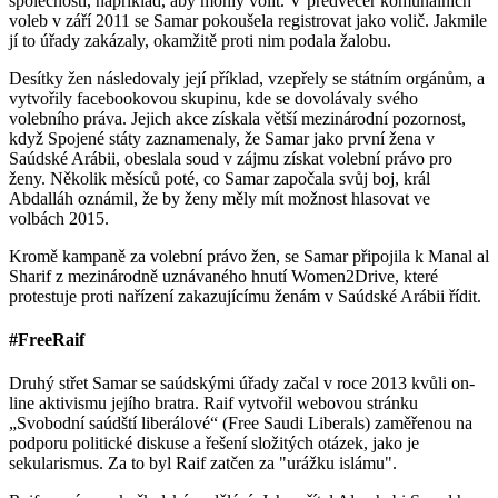
společnosti, například, aby mohly volit. V předvečer komunálních
voleb v září 2011 se Samar pokoušela registrovat jako volič. Jakmile
jí to úřady zakázaly, okamžitě proti nim podala žalobu.
Desítky žen následovaly její příklad, vzepřely se státním orgánům, a
vytvořily facebookovou skupinu, kde se dovolávaly svého
volebního práva. Jejich akce získala větší mezinárodní pozornost,
když Spojené státy zaznamenaly, že Samar jako první žena v
Saúdské Arábii, obeslala soud v zájmu získat volební právo pro
ženy. Několik měsíců poté, co Samar započala svůj boj, král
Abdalláh oznámil, že by ženy měly mít možnost hlasovat ve
volbách 2015.
Kromě kampaně za volební právo žen, se Samar připojila k Manal al
Sharif z mezinárodně uznávaného hnutí Women2Drive, které
protestuje proti nařízení zakazujícímu ženám v Saúdské Arábii řídit.
#FreeRaif
Druhý střet Samar se saúdskými úřady začal v roce 2013 kvůli on-
line aktivismu jejího bratra. Raif vytvořil webovou stránku
„Svobodní saúdští liberálové“ (Free Saudi Liberals) zaměřenou na
podporu politické diskuse a řešení složitých otázek, jako je
sekularismus. Za to byl Raif zatčen za "urážku islámu".