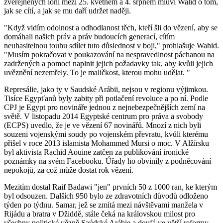
zveřejněných loni mezi 25. květnem a 4. srpnem mluví Walid o tom,
jak se cítí, a jak se mu daří udržet naději.
"Když vidím odolnost a odhodlanost těch, kteří šli do vězení, aby se
domáhali našich práv a práv budoucích generací, cítím
neuhasitelnou touhu sdílet tuto důslednost v boji," prohlašuje Wahid.
"Musím pokračovat v poukazování na nespravedlnost páchanou na
zadržených a pomoci naplnit jejich požadavky tak, aby kvůli jejich
uvěznění nezemřely. To je maličkost, kterou mohu udělat. "
Represálie, jako ty v Saudské Arábii, nejsou v regionu výjimkou.
Tisíce Egypťanů byly zabity při potlačení revoluce a po ní. Podle
CPJ je Egypt pro novináře jednou z nejnebezpečnějších zemí na
světě. V listopadu 2014 Egyptské centrum pro práva a svobody
(ECPS) uvedlo, že je ve vězení 67 novinářů. Mnozí z nich byli
souzeni vojenskými soudy po vojenském převratu, kvůli kterému
přišel v roce 2013 islamista Mohammed Mursi o moc. V Alžírsku
byl aktivista Rachid Aouine zatčen za publikování ironické
poznámky na svém Facebooku. Úřady ho obvinily z podněcování
nepokojů, za což může dostat rok vězení.
Mezitím dostal Raif Badawi "jen" prvních 50 z 1000 ran, ke kterým
byl odsouzen. Dalších 950 bylo ze zdravotních důvodů odloženo
týden po týdnu. Samar, jež se zmítá mezi návštěvami manžela v
Rijádu a bratra v Džiddě, stále čeká na královskou milost pro
všechny politické vězně Saúdské Arábie a doufá ve větší reformy,