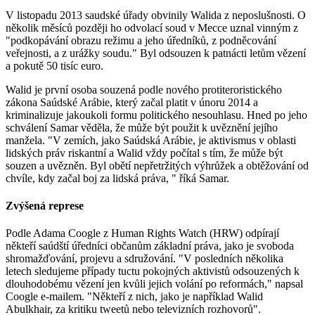
V listopadu 2013 saudské úřady obvinily Walida z neposlušnosti. O
několik měsíců později ho odvolací soud v Mecce uznal vinným z
"podkopávání obrazu režimu a jeho úředníků, z podněcování
veřejnosti, a z urážky soudu." Byl odsouzen k patnácti letům vězení
a pokutě 50 tisíc euro.
Walid je první osoba souzená podle nového protiteroristického
zákona Saúdské Arábie, který začal platit v únoru 2014 a
kriminalizuje jakoukoli formu politického nesouhlasu. Hned po jeho
schválení Samar věděla, že může být použit k uvěznění jejího
manžela. "V zemích, jako Saúdská Arábie, je aktivismus v oblasti
lidských práv riskantní a Walid vždy počítal s tím, že může být
souzen a uvězněn. Byl obětí nepřetržitých výhrůžek a obtěžování od
chvíle, kdy začal boj za lidská práva, " říká Samar.
Zvýšená represe
Podle Adama Coogle z Human Rights Watch (HRW) odpírají
někteří saúdští úředníci občanům základní práva, jako je svoboda
shromažďování, projevu a sdružování. "V posledních několika
letech sledujeme případy tuctu pokojných aktivistů odsouzených k
dlouhodobému vězení jen kvůli jejich volání po reformách," napsal
Coogle e-mailem. "Někteří z nich, jako je například Walid
Abulkhair, za kritiku tweetů nebo televizních rozhovorů".