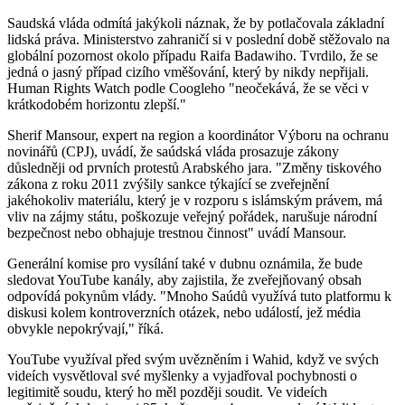
Saudská vláda odmítá jakýkoli náznak, že by potlačovala základní
lidská práva. Ministerstvo zahraničí si v poslední době stěžovalo na
globální pozornost okolo případu Raifa Badawiho. Tvrdilo, že se
jedná o jasný případ cizího vměšování, který by nikdy nepřijali.
Human Rights Watch podle Coogleho "neočekává, že se věci v
krátkodobém horizontu zlepší."
Sherif Mansour, expert na region a koordinátor Výboru na ochranu
novinářů (CPJ), uvádí, že saúdská vláda prosazuje zákony
důsledněji od prvních protestů Arabského jara. "Změny tiskového
zákona z roku 2011 zvýšily sankce týkající se zveřejnění
jakéhokoliv materiálu, který je v rozporu s islámským právem, má
vliv na zájmy státu, poškozuje veřejný pořádek, narušuje národní
bezpečnost nebo obhajuje trestnou činnost" uvádí Mansour.
Generální komise pro vysílání také v dubnu oznámila, že bude
sledovat YouTube kanály, aby zajistila, že zveřejňovaný obsah
odpovídá pokynům vlády. "Mnoho Saúdů využívá tuto platformu k
diskusi kolem kontroverzních otázek, nebo událostí, jež média
obvykle nepokrývají," říká.
YouTube využíval před svým uvězněním i Wahid, když ve svých
videích vysvětloval své myšlenky a vyjadřoval pochybnosti o
legitimitě soudu, který ho měl později soudit. Ve videích