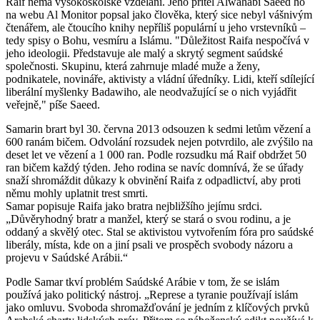
Raif nemá vysokoškolské vzdělání. Jeho přítel Alwahabi Saeed ho
na webu Al Monitor popsal jako člověka, který sice nebyl vášnivým
čtenářem, ale čtoucího knihy nepříliš populární u jeho vrstevníků –
tedy spisy o Bohu, vesmíru a Islámu. "Důležitost Raifa nespočívá v
jeho ideologii. Představuje ale malý a skrytý segment saúdské
společnosti. Skupinu, která zahrnuje mladé muže a ženy,
podnikatele, novináře, aktivisty a vládní úředníky. Lidi, kteří sdílející
liberální myšlenky Badawiho, ale neodvažující se o nich vyjádřit
veřejně," píše Saeed.
Samarin brart byl 30. června 2013 odsouzen k sedmi letům vězení a
600 ranám bičem. Odvolání rozsudek nejen potvrdilo, ale zvýšilo na
deset let ve vězení a 1 000 ran. Podle rozsudku má Raif obdržet 50
ran bičem každý týden. Jeho rodina se navíc domnívá, že se úřady
snaží shromáždit důkazy k obvinění Raifa z odpadlictví, aby proti
němu mohly uplatnit trest smrti.
Samar popisuje Raifa jako bratra nejbližšího jejímu srdci.
„Důvěryhodný bratr a manžel, který se stará o svou rodinu, a je
oddaný a skvělý otec. Stal se aktivistou vytvořením fóra pro saúdské
liberály, místa, kde on a jiní psali ve prospěch svobody názoru a
projevu v Saúdské Arábii.“
Podle Samar tkví problém Saúdské Arábie v tom, že se islám
používá jako politický nástroj. „Represe a tyranie používají islám
jako omluvu. Svoboda shromažďování je jedním z klíčových prvků