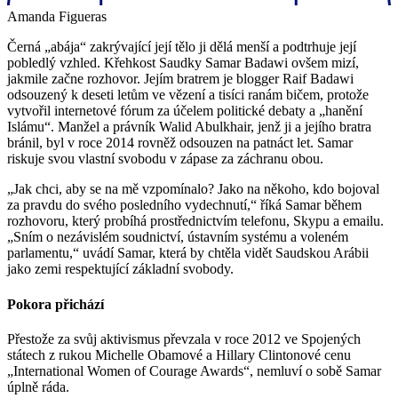
Amanda Figueras
Černá „abája“ zakrývající její tělo ji dělá menší a podtrhuje její
pobledlý vzhled. Křehkost Saudky Samar Badawi ovšem mizí,
jakmile začne rozhovor. Jejím bratrem je blogger Raif Badawi
odsouzený k deseti letům ve vězení a tisíci ranám bičem, protože
vytvořil internetové fórum za účelem politické debaty a „hanění
Islámu“. Manžel a právník Walid Abulkhair, jenž ji a jejího bratra
bránil, byl v roce 2014 rovněž odsouzen na patnáct let. Samar
riskuje svou vlastní svobodu v zápase za záchranu obou.
„Jak chci, aby se na mě vzpomínalo? Jako na někoho, kdo bojoval
za pravdu do svého posledního vydechnutí,“ říká Samar během
rozhovoru, který probíhá prostřednictvím telefonu, Skypu a emailu.
„Sním o nezávislém soudnictví, ústavním systému a voleném
parlamentu,“ uvádí Samar, která by chtěla vidět Saudskou Arábii
jako zemi respektující základní svobody.
Pokora přichází
Přestože za svůj aktivismus převzala v roce 2012 ve Spojených
státech z rukou Michelle Obamové a Hillary Clintonové cenu
„International Women of Courage Awards“, nemluví o sobě Samar
úplně ráda.