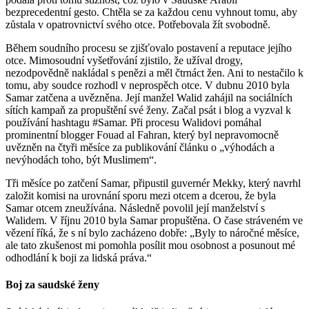
bezprecedentní gesto. Chtěla se za každou cenu vyhnout tomu, aby
zůstala v opatrovnictví svého otce. Potřebovala žít svobodně.
Během soudního procesu se zjišťovalo postavení a reputace jejího
otce. Mimosoudní vyšetřování zjistilo, že užíval drogy,
nezodpovědně nakládal s penězi a měl čtrnáct žen. Ani to nestačilo k
tomu, aby soudce rozhodl v neprospěch otce. V dubnu 2010 byla
Samar zatčena a uvězněna. Její manžel Walid zahájil na sociálních
sítích kampaň za propuštění své ženy. Začal psát i blog a vyzval k
používání hashtagu #Samar. Při procesu Walidovi pomáhal
prominentní blogger Fouad al Fahran, který byl nepravomocně
uvězněn na čtyři měsíce za publikování článku o „výhodách a
nevýhodách toho, být Muslimem“.
Tři měsíce po zatčení Samar, připustil guvernér Mekky, který navrhl
založit komisi na urovnání sporu mezi otcem a dcerou, že byla
Samar otcem zneužívána. Následně povolil její manželství s
Walidem. V říjnu 2010 byla Samar propuštěna. O čase stráveném ve
vězení říká, že s ní bylo zacházeno dobře: „Byly to náročné měsíce,
ale tato zkušenost mi pomohla posílit mou osobnost a posunout mé
odhodlání k boji za lidská práva.“
Boj za saudské ženy