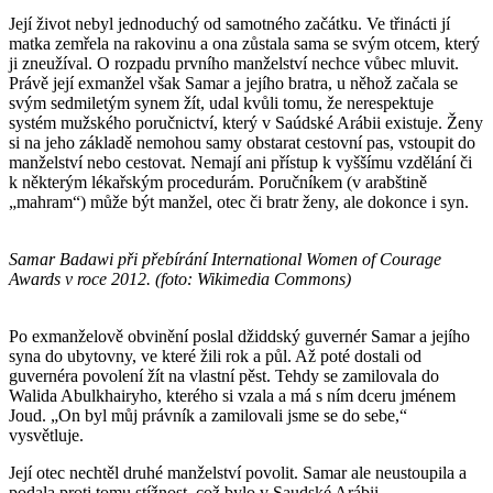
Její život nebyl jednoduchý od samotného začátku. Ve třinácti jí
matka zemřela na rakovinu a ona zůstala sama se svým otcem, který
ji zneužíval. O rozpadu prvního manželství nechce vůbec mluvit.
Právě její exmanžel však Samar a jejího bratra, u něhož začala se
svým sedmiletým synem žít, udal kvůli tomu, že nerespektuje
systém mužského poručnictví, který v Saúdské Arábii existuje. Ženy
si na jeho základě nemohou samy obstarat cestovní pas, vstoupit do
manželství nebo cestovat. Nemají ani přístup k vyššímu vzdělání či
k některým lékařským procedurám. Poručníkem (v arabštině
„mahram“) může být manžel, otec či bratr ženy, ale dokonce i syn.
Samar Badawi při přebírání International Women of Courage
Awards v roce 2012. (foto: Wikimedia Commons)
Po exmanželově obvinění poslal džiddský guvernér Samar a jejího
syna do ubytovny, ve které žili rok a půl. Až poté dostali od
guvernéra povolení žít na vlastní pěst. Tehdy se zamilovala do
Walida Abulkhairyho, kterého si vzala a má s ním dceru jménem
Joud. „On byl můj právník a zamilovali jsme se do sebe,“
vysvětluje.
Její otec nechtěl druhé manželství povolit. Samar ale neustoupila a
podala proti tomu stížnost, což bylo v Saudské Arábii