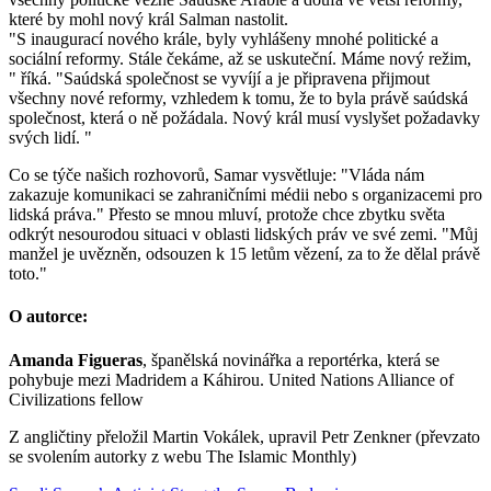
které by mohl nový král Salman nastolit.
"S inaugurací nového krále, byly vyhlášeny mnohé politické a
sociální reformy. Stále čekáme, až se uskuteční. Máme nový režim,
" říká. "Saúdská společnost se vyvíjí a je připravena přijmout
všechny nové reformy, vzhledem k tomu, že to byla právě saúdská
společnost, která o ně požádala. Nový král musí vyslyšet požadavky
svých lidí. "
Co se týče našich rozhovorů, Samar vysvětluje: "Vláda nám
zakazuje komunikaci se zahraničními médii nebo s organizacemi pro
lidská práva." Přesto se mnou mluví, protože chce zbytku světa
odkrýt nesourodou situaci v oblasti lidských práv ve své zemi. "Můj
manžel je uvězněn, odsouzen k 15 letům vězení, za to že dělal právě
toto."
O autorce:
Amanda Figueras
, španělská novinářka a reportérka, která se
pohybuje mezi Madridem a Káhirou. United Nations Alliance of
Civilizations fellow
Z angličtiny přeložil Martin Vokálek, upravil Petr Zenkner (převzato
se svolením autorky z webu The Islamic Monthly)