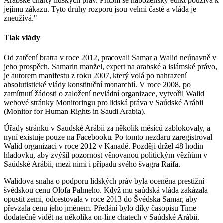
Arabské charty lidských práv. Přitom se náboženský edikt používá k
jejímu zákazu. Tyto druhy rozporů jsou velmi časté a vláda je
zneužívá."
Tlak vlády
Od zatčení bratra v roce 2012, pracovali Samar a Walid neúnavně v
jeho prospěch. Samarin manžel, expert na arabské a islámské právo,
je autorem manifestu z roku 2007, který volá po nahrazení
absolutistické vlády konstituční monarchií. V roce 2008, po
zamítnutí žádosti o založení nevládní organizace, vytvořil Walid
webové stránky Monitoringu pro lidská práva v Saúdské Arábii
(Monitor for Human Rights in Saudi Arabia).
Úřady stránku v Saudské Arábii za několik měsíců zablokovaly, a
nyní existuje pouze na Facebooku. Po tomto nezdaru zaregistroval
Walid organizaci v roce 2012 v Kanadě. Později držel 48 hodin
hladovku, aby zvýšil pozornost věnovanou politickým vězňům v
Saúdské Arábii, mezi nimi i případu svého švagra Raifa.
Walidova snaha o podporu lidských práv byla oceněna prestižní
švédskou cenu Olofa Palmeho. Když mu saúdská vláda zakázala
opustit zemi, odcestovala v roce 2013 do Švédska Samar, aby
převzala cenu jeho jménem. Předání bylo díky časopisu Time
dodatečně vidět na několika on-line chatech v Saúdské Arábii.