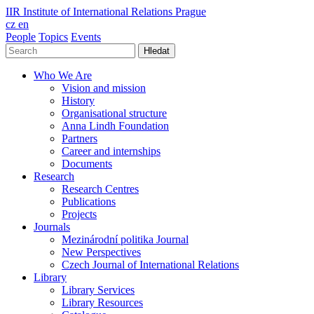
IIR
Institute of International Relations Prague
cz
en
People
Topics
Events
Hledat
Who We Are
Vision and mission
History
Organisational structure
Anna Lindh Foundation
Partners
Career and internships
Documents
Research
Research Centres
Publications
Projects
Journals
Mezinárodní politika Journal
New Perspectives
Czech Journal of International Relations
Library
Library Services
Library Resources