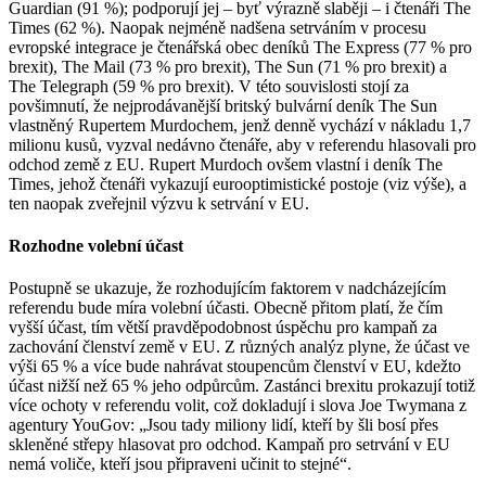
Guardian (91 %); podporují jej – byť výrazně slaběji – i čtenáři The
Times (62 %). Naopak nejméně nadšena setrváním v procesu
evropské integrace je čtenářská obec deníků The Express (77 % pro
brexit), The Mail (73 % pro brexit), The Sun (71 % pro brexit) a
The Telegraph (59 % pro brexit). V této souvislosti stojí za
povšimnutí, že nejprodávanější britský bulvární deník The Sun
vlastněný Rupertem Murdochem, jenž denně vychází v nákladu 1,7
milionu kusů, vyzval nedávno čtenáře, aby v referendu hlasovali pro
odchod země z EU. Rupert Murdoch ovšem vlastní i deník The
Times, jehož čtenáři vykazují eurooptimistické postoje (viz výše), a
ten naopak zveřejnil výzvu k setrvání v EU.
Rozhodne volební účast
Postupně se ukazuje, že rozhodujícím faktorem v nadcházejícím
referendu bude míra volební účasti. Obecně přitom platí, že čím
vyšší účast, tím větší pravděpodobnost úspěchu pro kampaň za
zachování členství země v EU. Z různých analýz plyne, že účast ve
výši 65 % a více bude nahrávat stoupencům členství v EU, kdežto
účast nižší než 65 % jeho odpůrcům. Zastánci brexitu prokazují totiž
více ochoty v referendu volit, což dokladují i slova Joe Twymana z
agentury YouGov: „Jsou tady miliony lidí, kteří by šli bosí přes
skleněné střepy hlasovat pro odchod. Kampaň pro setrvání v EU
nemá voliče, kteří jsou připraveni učinit to stejné“.