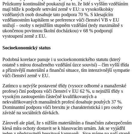
Průzkumy kontinuálně poukazují na to, že lidé s vyšším vzděláním
mají blíže k podpoře setrvání země v EU: u vysokoškolsky
vzdělaných osob dosahuje tato podpora 70 %. S klesajícím
vzdělanostním kapitálem se preference vůči členství VB v EU
snižují – osoby s nejnižším stupněm vzdělání (tedy maximálně s
ukončenou povinnou školní docházkou) v 68 % podporují
vystoupení země z EU.
Socioekonomický status
Podobná korelace panuje i u socioekonomického statutu (který
ostatně s mírou dosaženého vzdělání úzce souvisí) – čím vyšší třída
a příznivější materiální a finanční situace, tím intenzivnější sympatie
vůči členství země v EU.
Zatímco u nejvýše postavené třídy (vysoce odborné a manažerské
profese) činí podpora vůči členství v EU 62 %, u nejnižší třídy s
vysokým zastoupením částečně kvalifikovaných a
nekvalifikovaných manuálních profesí dosahuje pouhých 37 %.
Dominantní podpora vůči brexitu je charakteristická i pro osoby
závislé na sociálních dávkách.
Zároveň ale platí, že s nižším materiálním a finančním zabezpečením
klesá míra ochoty dostavit se k hlasovacím urnám. Jak se vyjádřil
jeden z představitelů brexitové kampaně: „Sice máme na naší straně