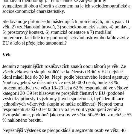
použitých metodologií). Tento článek se zabývá profily
sympatizantů obou táborů s akcentem na jejich sociodemografické a
socioekonomické charakteristiky.
Sledováno je přitom sedm následujících proměnných, jimiž jsou: 1)
věk, 2) vzdělanostní úroveň, 3) socioekonomický status, 4) pohlaví,
5) prostorový kontext, 6) stranická orientace a 7) mediální
preference. Jací lidé tedy podporují setrvání ostrovního království v
EU a kdo si přeje jeho autonomii?
Věk
Jedním z nejsilnějších rozlišovacích znaků obou táborů je věk. Ze
všech věkových skupin voličů se ke členství Britů v EU nejvíce
kloní mladí lidé do 30 let. Např. podle březnového šetření agentury
YouGov, jehož se účastnilo více než 60 000 osob, bude 73 %
procent mladých ve věku 18–29 let a 62 % respondentů ve věkové
kategorii 30–39 let hlasovat ve prospěch členství v EU (podobné
výsledky přinesly i výzkumy jiných společností, byť identifikace
jednotlivých věkových skupin se může odlišovat). Naproti tomu
respondenti starší 60 let budou v 63 % volit vystoupení země z
Evropské unie, podobně jako osoby ve věku 50–59 let, z nichž je 55
% nakloněno brexitu.
Nejtěsnější výsledek se předpokládá u segmentu osob ve věku 40–