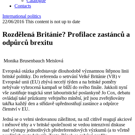
Catalogue
Contacts
International politics
22/06/2016
This content is not up to date
Rozdělená Británie? Profilace zastánců a
odpůrců brexitu
Monika Brusenbauch Meislová
Evropská otázka představuje dlouhodobě významnou štěpnou linii
britské politiky. Do referenda o setrvání Velké Británie (VB) v
Evropské unii (EU) zbývá necelý týden a na britské poměry
nebývale vyhrocená kampaň se blíží do svého finále. Jakkoli nyní
vše zastiňuje tragická smrt labouristické poslankyně Jo Cox, debatu
ovládají také průzkumy veřejného mínění, jež jsou zveřejňovány
takřka každý den a střídavě upřednostňují zastánce a odpůrce
členství v EU.
Jedná se o velmi sledovanou záležitost, na niž citlivě reagují akciové
i měnové trhy a v britské společnosti se vedou intenzivní diskuse
nad výstupy jednotlivých předreferendových výzkumů (a to včetně