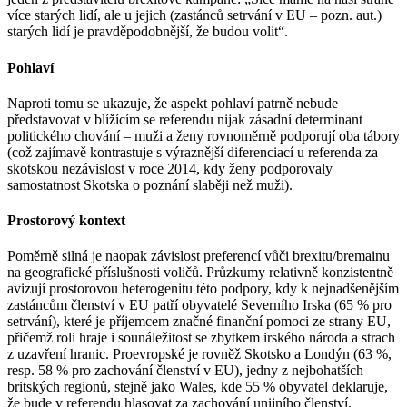
více starých lidí, ale u jejich (zastánců setrvání v EU – pozn. aut.)
starých lidí je pravděpodobnější, že budou volit“.
Pohlaví
Naproti tomu se ukazuje, že aspekt pohlaví patrně nebude
představovat v blížícím se referendu nijak zásadní determinant
politického chování – muži a ženy rovnoměrně podporují oba tábory
(což zajímavě kontrastuje s výraznější diferenciací u referenda za
skotskou nezávislost v roce 2014, kdy ženy podporovaly
samostatnost Skotska o poznání slaběji než muži).
Prostorový kontext
Poměrně silná je naopak závislost preferencí vůči brexitu/bremainu
na geografické příslušnosti voličů. Průzkumy relativně konzistentně
avizují prostorovou heterogenitu této podpory, kdy k nejnadšenějším
zastáncům členství v EU patří obyvatelé Severního Irska (65 % pro
setrvání), které je příjemcem značné finanční pomoci ze strany EU,
přičemž roli hraje i sounáležitost se zbytkem irského národa a strach
z uzavření hranic. Proevropské je rovněž Skotsko a Londýn (63 %,
resp. 58 % pro zachování členství v EU), jedny z nejbohatších
britských regionů, stejně jako Wales, kde 55 % obyvatel deklaruje,
že bude v referendu hlasovat za zachování unijního členství.