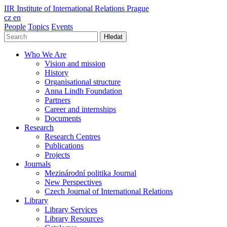
IIR
Institute of International Relations Prague
cz
en
People
Topics
Events
Hledat
Who We Are
Vision and mission
History
Organisational structure
Anna Lindh Foundation
Partners
Career and internships
Documents
Research
Research Centres
Publications
Projects
Journals
Mezinárodní politika Journal
New Perspectives
Czech Journal of International Relations
Library
Library Services
Library Resources