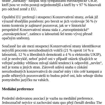
straně „barikády“ naopak stojí sympatizanti euroskeptické UKIP,
kteří jsou ve svém postoji nejjednotnější a kteří by v 97 % hlasovali
pro odchod země z EU.
Opuštění EU preferují i stoupenci Konzervativní strany, avšak již
výrazně těsnějším poměrem: pro brexit se jich vyslovuje 56 % (v
tomto kontextu je zajímavé pozorovat, jak se v historické
perspektivě Konzervativní strana stala z „eurooptimistické“
„euroskeptickou“, zatímco u labouristů šel tento vývoj přesně
opačným směrem).
Současně lze ale mezi stoupenci Konzervativní strany identifikovat
nejvyšší procento nerozhodnutých voličů (21 % oproti 14 % u
labouristů, 12 % u liberálních demokratů a 4 % u elektorátu UKIP),
což je neobvyklé, neboť právě oni v případě otázek týkajících se
veřejné politiky většinou mívají slabší tendenci k odpovědi „nevím“,
než je tomu u jiných stran. Zároveň udává snaha o získání
nerozhodnutých konzervativců do značné míry i tón celé kampani a
podle některých pozorovatelů to budou právě oni, kdo sehraje úlohu
pomyslného jazýčku na vahách.
Mediální preference
Poslední sledovanou asociací je vazba na mediální preference.
Jednoznačně nejvíce si zachování statu quo přejí čtenáři deníku The