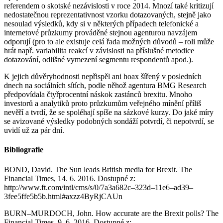
referendem o skotské nezávislosti v roce 2014. Mnozí také kritizují
nedostatečnou reprezentativnost vzorku dotazovaných, stejně jako
nesoulad výsledků, kdy si v některých případech telefonické a
internetové průzkumy prováděné stejnou agenturou navzájem
odporují (pro to ale existuje celá řada možných důvodů – roli může
hrát např. variabilita reakcí v závislosti na příslušné metodice
dotazování, odlišné vymezení segmentu respondentů apod.).
K jejich důvěryhodnosti nepřispěl ani hoax šířený v posledních
dnech na sociálních sítích, podle něhož agentura BMG Research
předpovídala čtyřprocentní náskok zastánců brexitu. Mnoho
investorů a analytiků proto průzkumům veřejného mínění příliš
nevěří a tvrdí, že se spoléhají spíše na sázkové kurzy. Do jaké míry
se avizované výsledky podobných sondáží potvrdí, či nepotvrdí, se
uvidí už za pár dní.
Bibliografie
BOND, David. The Sun leads British media for Brexit. The
Financial Times, 14. 6. 2016. Dostupné z:
http://www.ft.com/intl/cms/s/0/7a3a682c–323d–11e6–ad39–
3fee5ffe5b5b.html#axzz4ByRjCAUn
BURN–MURDOCH, John. How accurate are the Brexit polls? The
Financial Times, 9. 6. 2016. Dostupné z: