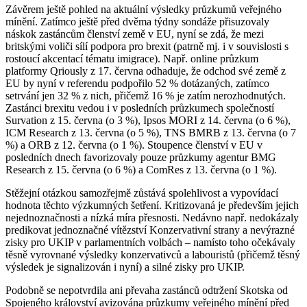
Závěrem ještě pohled na aktuální výsledky průzkumů veřejného
mínění. Zatímco ještě před dvěma týdny sondáže přisuzovaly
náskok zastáncům členství země v EU, nyní se zdá, že mezi
britskými voliči sílí podpora pro brexit (patrně mj. i v souvislosti s
rostoucí akcentací tématu imigrace). Např. online průzkum
platformy Qriously z 17. června odhaduje, že odchod své země z
EU by nyní v referendu podpořilo 52 % dotázaných, zatímco
setrvání jen 32 % z nich, přičemž 16 % je zatím nerozhodnutých.
Zastánci brexitu vedou i v posledních průzkumech společností
Survation z 15. června (o 3 %), Ipsos MORI z 14. června (o 6 %),
ICM Research z 13. června (o 5 %), TNS BMRB z 13. června (o 7
%) a ORB z 12. června (o 1 %). Stoupence členství v EU v
posledních dnech favorizovaly pouze průzkumy agentur BMG
Research z 15. června (o 6 %) a ComRes z 13. června (o 1 %).
Stěžejní otázkou samozřejmě zůstává spolehlivost a vypovídací
hodnota těchto výzkumných šetření. Kritizovaná je především jejich
nejednoznačnosti a nízká míra přesnosti. Nedávno např. nedokázaly
predikovat jednoznačné vítězství Konzervativní strany a nevýrazné
zisky pro UKIP v parlamentních volbách – namísto toho očekávaly
těsně vyrovnané výsledky konzervativců a labouristů (přičemž těsný
výsledek je signalizován i nyní) a silné zisky pro UKIP.
Podobně se nepotvrdila ani převaha zastánců odtržení Skotska od
Spojeného království avizována průzkumy veřejného mínění před