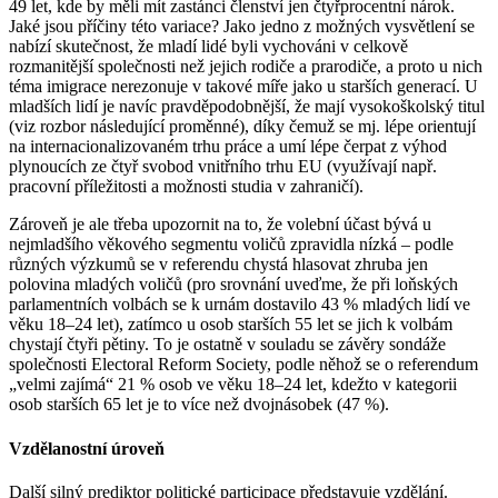
49 let, kde by měli mít zastánci členství jen čtyřprocentní nárok.
Jaké jsou příčiny této variace? Jako jedno z možných vysvětlení se
nabízí skutečnost, že mladí lidé byli vychováni v celkově
rozmanitější společnosti než jejich rodiče a prarodiče, a proto u nich
téma imigrace nerezonuje v takové míře jako u starších generací. U
mladších lidí je navíc pravděpodobnější, že mají vysokoškolský titul
(viz rozbor následující proměnné), díky čemuž se mj. lépe orientují
na internacionalizovaném trhu práce a umí lépe čerpat z výhod
plynoucích ze čtyř svobod vnitřního trhu EU (využívají např.
pracovní příležitosti a možnosti studia v zahraničí).
Zároveň je ale třeba upozornit na to, že volební účast bývá u
nejmladšího věkového segmentu voličů zpravidla nízká – podle
různých výzkumů se v referendu chystá hlasovat zhruba jen
polovina mladých voličů (pro srovnání uveďme, že při loňských
parlamentních volbách se k urnám dostavilo 43 % mladých lidí ve
věku 18–24 let), zatímco u osob starších 55 let se jich k volbám
chystají čtyři pětiny. To je ostatně v souladu se závěry sondáže
společnosti Electoral Reform Society, podle něhož se o referendum
„velmi zajímá“ 21 % osob ve věku 18–24 let, kdežto v kategorii
osob starších 65 let je to více než dvojnásobek (47 %).
Vzdělanostní úroveň
Další silný prediktor politické participace představuje vzdělání.