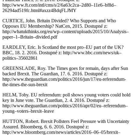
http://www.ft.com/intl/cms/s/2/6a63c2ca–2d80–11e6–bf8d–
26294ad519fc.html#axzz4BdqFLJMY
CURTICE, John. Britain Divided? Who Supports and Who
Opposes EU Membership? NatCen, 2015. Dostupné z:
http://whatukthinks.org/eu/wp–content/uploads/2015/10/Analysis–
paper–1–Britain–divided.pdf
EARDLEY, Eric. Is Scotland the most pro–EU part of the UK?
BBC, 18. 2. 2016. Dostupné z: http://www.bbc.com/news/uk–
politics–35602861
GREENSLADE, Roy. The Times goes for remain, days after Sun
backed Brexit. The Guardian, 17. 6. 2016. Dostupné z:
http://www.theguardian.com/politics/2016/jun/17/eu-referendum-
the-times-the-sun-brexit
HELM, Toby. EU referendum: poll shows young voters could hold
key in June vote. The Guardian, 2. 4. 2016. Dostupné z:
http://www.theguardian.com/politics/2016/apr/02/eu–referendum–
young–voters–brexit–leave
HUTTON, Robert. Brexit Pollsters Feel Pressure with Uncertainty
Assured. Bloomberg, 6. 6. 2016. Dostupné z:
http://www.bloomberg.com/news/articles/2016–06–05/brexit–