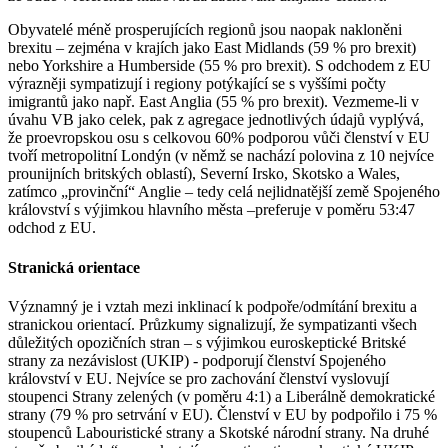
Obyvatelé méně prosperujících regionů jsou naopak nakloněni
brexitu – zejména v krajích jako East Midlands (59 % pro brexit)
nebo Yorkshire a Humberside (55 % pro brexit). S odchodem z EU
výrazněji sympatizují i regiony potýkající se s vyššími počty
imigrantů jako např. East Anglia (55 % pro brexit). Vezmeme-li v
úvahu VB jako celek, pak z agregace jednotlivých údajů vyplývá,
že proevropskou osu s celkovou 60% podporou vůči členství v EU
tvoří metropolitní Londýn (v němž se nachází polovina z 10 nejvíce
prounijních britských oblastí), Severní Irsko, Skotsko a Wales,
zatímco „provinční“ Anglie – tedy celá nejlidnatější země Spojeného
království s výjimkou hlavního města –preferuje v poměru 53:47
odchod z EU.
Stranická orientace
Významný je i vztah mezi inklinací k podpoře/odmítání brexitu a
stranickou orientací. Průzkumy signalizují, že sympatizanti všech
důležitých opozičních stran – s výjimkou euroskeptické Britské
strany za nezávislost (UKIP) - podporují členství Spojeného
království v EU. Nejvíce se pro zachování členství vyslovují
stoupenci Strany zelených (v poměru 4:1) a Liberálně demokratické
strany (79 % pro setrvání v EU). Členství v EU by podpořilo i 75 %
stoupenců Labouristické strany a Skotské národní strany. Na druhé