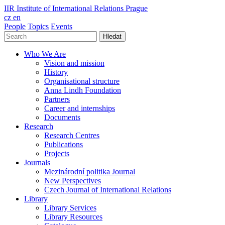
IIR
Institute of International Relations Prague
cz
en
People
Topics
Events
Hledat
Who We Are
Vision and mission
History
Organisational structure
Anna Lindh Foundation
Partners
Career and internships
Documents
Research
Research Centres
Publications
Projects
Journals
Mezinárodní politika Journal
New Perspectives
Czech Journal of International Relations
Library
Library Services
Library Resources