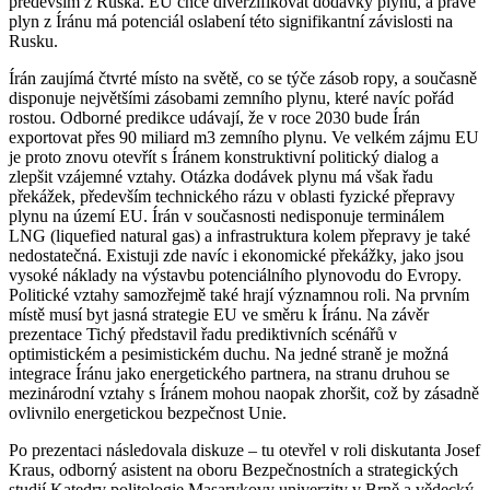
především z Ruska. EU chce diverzifikovat dodávky plynu, a právě
plyn z Íránu má potenciál oslabení této signifikantní závislosti na
Rusku.
Írán zaujímá čtvrté místo na světě, co se týče zásob ropy, a současně
disponuje největšími zásobami zemního plynu, které navíc pořád
rostou. Odborné predikce udávají, že v roce 2030 bude Írán
exportovat přes 90 miliard m3 zemního plynu. Ve velkém zájmu EU
je proto znovu otevřít s Íránem konstruktivní politický dialog a
zlepšit vzájemné vztahy. Otázka dodávek plynu má však řadu
překážek, především technického rázu v oblasti fyzické přepravy
plynu na území EU. Írán v současnosti nedisponuje terminálem
LNG (liquefied natural gas) a infrastruktura kolem přepravy je také
nedostatečná. Existuji zde navíc i ekonomické překážky, jako jsou
vysoké náklady na výstavbu potenciálního plynovodu do Evropy.
Politické vztahy samozřejmě také hrají významnou roli. Na prvním
místě musí byt jasná strategie EU ve směru k Íránu. Na závěr
prezentace Tichý představil řadu prediktivních scénářů v
optimistickém a pesimistickém duchu. Na jedné straně je možná
integrace Íránu jako energetického partnera, na stranu druhou se
mezinárodní vztahy s Íránem mohou naopak zhoršit, což by zásadně
ovlivnilo energetickou bezpečnost Unie.
Po prezentaci následovala diskuze – tu otevřel v roli diskutanta Josef
Kraus, odborný asistent na oboru Bezpečnostních a strategických
studií Katedry politologie Masarykovy univerzity v Brně a vědecký