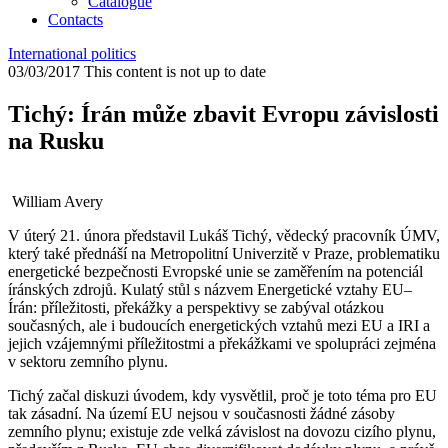
Catalogue
Contacts
International politics
03/03/2017
This content is not up to date
Tichý: Írán může zbavit Evropu závislosti
na Rusku
William Avery
V úterý 21. února představil Lukáš Tichý, vědecký pracovník ÚMV,
který také přednáší na Metropolitní Univerzitě v Praze, problematiku
energetické bezpečnosti Evropské unie se zaměřením na potenciál
íránských zdrojů. Kulatý stůl s názvem Energetické vztahy EU–
Írán: příležitosti, překážky a perspektivy se zabýval otázkou
současných, ale i budoucích energetických vztahů mezi EU a IRI a
jejich vzájemnými příležitostmi a překážkami ve spolupráci zejména
v sektoru zemního plynu.
Tichý začal diskuzi úvodem, kdy vysvětlil, proč je toto téma pro EU
tak zásadní. Na území EU nejsou v současnosti žádné zásoby
zemního plynu; existuje zde velká závislost na dovozu cizího plynu,