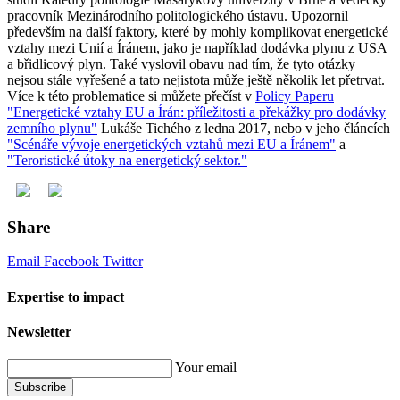
pracovník Mezinárodního politologického ústavu. Upozornil
především na další faktory, které by mohly komplikovat energetické
vztahy mezi Unií a Íránem, jako je například dodávka plynu z USA
a břidlicový plyn. Také vyslovil obavu nad tím, že tyto otázky
nejsou stále vyřešené a tato nejistota může ještě několik let přetrvat.
Více k této problematice si můžete přečíst v
Policy Paperu
"Energetické vztahy EU a Írán: příležitosti a překážky pro dodávky
zemního plynu"
Lukáše Tichého z ledna 2017, nebo v jeho článcích
"Scénáře vývoje energetických vztahů mezi EU a Íránem"
a
"Teroristické útoky na energetický sektor."
Share
Email
Facebook
Twitter
Expertise to impact
Newsletter
Your email
Subscribe