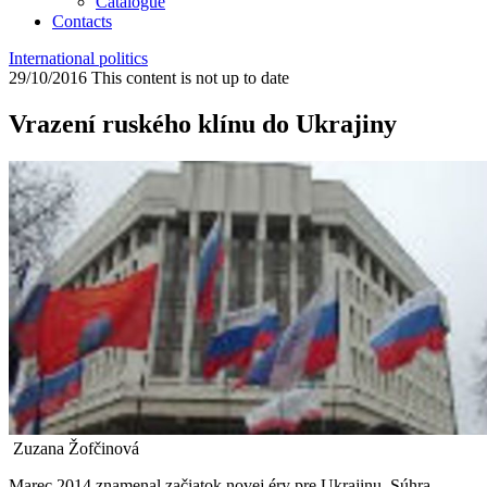
Catalogue
Contacts
International politics
29/10/2016
This content is not up to date
Vrazení ruského klínu do Ukrajiny
Zuzana Žofčinová
Marec 2014 znamenal začiatok novej éry pre Ukrajinu. Súhra