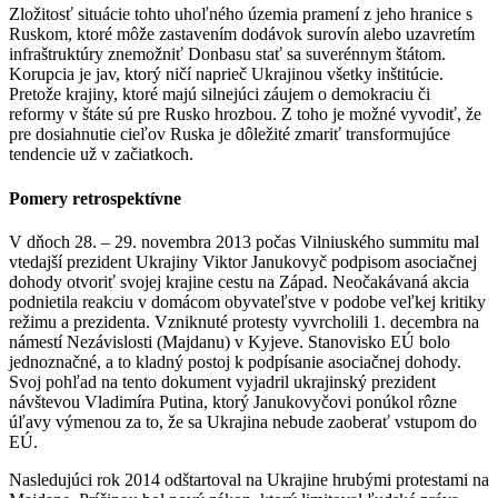
Zložitosť situácie tohto uhoľného územia pramení z jeho hranice s
Ruskom, ktoré môže zastavením dodávok surovín alebo uzavretím
infraštruktúry znemožniť Donbasu stať sa suverénnym štátom.
Korupcia je jav, ktorý ničí naprieč Ukrajinou všetky inštitúcie.
Pretože krajiny, ktoré majú silnejúci záujem o demokraciu či
reformy v štáte sú pre Rusko hrozbou. Z toho je možné vyvodiť, že
pre dosiahnutie cieľov Ruska je dôležité zmariť transformujúce
tendencie už v začiatkoch.
Pomery retrospektívne
V dňoch 28. – 29. novembra 2013 počas Vilniuského summitu mal
vtedajší prezident Ukrajiny Viktor Janukovyč podpisom asociačnej
dohody otvoriť svojej krajine cestu na Západ. Neočakávaná akcia
podnietila reakciu v domácom obyvateľstve v podobe veľkej kritiky
režimu a prezidenta. Vzniknuté protesty vyvrcholili 1. decembra na
námestí Nezávislosti (Majdanu) v Kyjeve. Stanovisko EÚ bolo
jednoznačné, a to kladný postoj k podpísanie asociačnej dohody.
Svoj pohľad na tento dokument vyjadril ukrajinský prezident
návštevou Vladimíra Putina, ktorý Janukovyčovi ponúkol rôzne
úľavy výmenou za to, že sa Ukrajina nebude zaoberať vstupom do
EÚ.
Nasledujúci rok 2014 odštartoval na Ukrajine hrubými protestami na