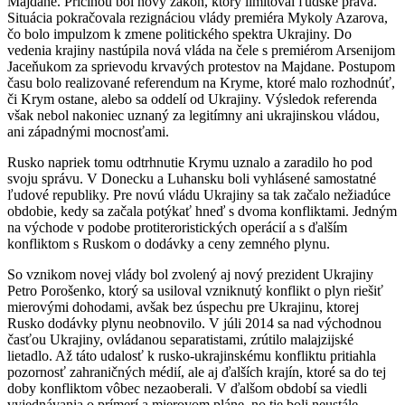
Majdane. Príčinou bol nový zákon, ktorý limitoval ľudské práva.
Situácia pokračovala rezignáciou vlády premiéra Mykoly Azarova,
čo bolo impulzom k zmene politického spektra Ukrajiny. Do
vedenia krajiny nastúpila nová vláda na čele s premiérom Arsenijom
Jaceňukom za sprievodu krvavých protestov na Majdane. Postupom
času bolo realizované referendum na Kryme, ktoré malo rozhodnúť,
či Krym ostane, alebo sa oddelí od Ukrajiny. Výsledok referenda
však nebol nakoniec uznaný za legitímny ani ukrajinskou vládou,
ani západnými mocnosťami.
Rusko napriek tomu odtrhnutie Krymu uznalo a zaradilo ho pod
svoju správu. V Donecku a Luhansku boli vyhlásené samostatné
ľudové republiky. Pre novú vládu Ukrajiny sa tak začalo nežiadúce
obdobie, kedy sa začala potýkať hneď s dvoma konfliktami. Jedným
na východe v podobe protiteroristických operácií a s ďalším
konfliktom s Ruskom o dodávky a ceny zemného plynu.
So vznikom novej vlády bol zvolený aj nový prezident Ukrajiny
Petro Porošenko, ktorý sa usiloval vzniknutý konflikt o plyn riešiť
mierovými dohodami, avšak bez úspechu pre Ukrajinu, ktorej
Rusko dodávky plynu neobnovilo. V júli 2014 sa nad východnou
časťou Ukrajiny, ovládanou separatistami, zrútilo malajzijské
lietadlo. Až táto udalosť k rusko-ukrajinskému konfliktu pritiahla
pozornosť zahraničných médií, ale aj ďalších krajín, ktoré sa do tej
doby konfliktom vôbec nezaoberali. V ďalšom období sa viedli
vyjednávania o prímerí a mierovom pláne, no tie boli neustále