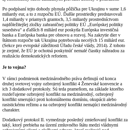
Po podpísaní tejto dohody plynula pôžička pre Ukrajinu v sume 1,6
miliardy eur, a to z rozpočtu EÚ. Ďalšie prostriedky predstavovali
1,4 miliardy v priamych grantoch, 3,5 miliardy prostredníctvom
najdôležitejšej zložky zahraničnej politiky EÚ „Európskej politiky
susedstva“ a ďalších 8 miliárd eur poskytla Európska investičná
banka a Európska banka pre obnovu a rozvoj. Na zakrytie dier v
štátnom rozpočte tak Ukrajina potrebovala necelých 15 miliárd eur.
(Sekce pro evropské záležitosti Úřadu české vlády, 2014). Z tohoto
je zrejmé, že EÚ je ochotná poskytnúť nemalé čiastky náhradou za
realizáciu demokratických reforiem.
Je to vojna?
V rámci podmienok medzinárodného práva definujú od konca
druhej svetovej vojny ozbrojený konflikt 4 Ženevské konvencie a
ich 3 dodatkové protokoly. Sú teda prameňom, na základe ktorého
rozdeľujeme ozbrojený konflikt na medzinárodný, ozbrojený
konflikt smerujúci proti koloniálnemu domíniu, okupácii alebo
rasistickému režimu a na ozbrojený konflikt nemajúci medzinárodný
charakter.
Dodatkový protokol II. vymedzuje posledný zmieňovaný konflikt za
taký, ktorý prebieha na území zmluvného štátu medzi vládnymi