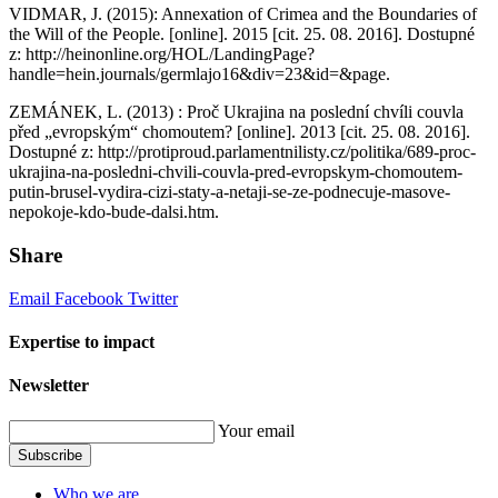
VIDMAR, J. (2015): Annexation of Crimea and the Boundaries of
the Will of the People. [online]. 2015 [cit. 25. 08. 2016]. Dostupné
z: http://heinonline.org/HOL/LandingPage?
handle=hein.journals/germlajo16&div=23&id=&page.
ZEMÁNEK, L. (2013) : Proč Ukrajina na poslední chvíli couvla
před „evropským“ chomoutem? [online]. 2013 [cit. 25. 08. 2016].
Dostupné z: http://protiproud.parlamentnilisty.cz/politika/689-proc-
ukrajina-na-posledni-chvili-couvla-pred-evropskym-chomoutem-
putin-brusel-vydira-cizi-staty-a-netaji-se-ze-podnecuje-masove-
nepokoje-kdo-bude-dalsi.htm.
Share
Email
Facebook
Twitter
Expertise to impact
Newsletter
Your email
Subscribe
Who we are