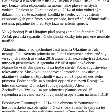
Bielorusko a Kazachstan,“ úíše A- Duleba v knize Rusko, Urajina a
my. Lenže ruská ekonomika sa momentálne plaví v neistých
vodách. Udalosti na Ukrajine od roku 2014 sú toho viditeľným
dôkazom, pretože ozbrojený konflikt je svedectvom vyústenia
ekonomických problémov v tom prípade, keď už sú neúčinné ďalšie
riešenia, prípadne iba predlžuje fázu neriešenia sporov.
Vo východnej časti Ukrajiny platí pokoj zbraní do februára 2015.
Avšak proruskí separatisti či ukrajinské zložky toto prímerie neustále
narúšali.
Aktuálna situácia vo východnej časti územia Ukrajine naďalej
nepraje. Od uzavretia prímeria majú totiž ukrajinské ozbrojené sily
vo svojich radoch aj v roku 2016 zranených, nezvestnýh či dokonca
mŕtvych príslušníkov. A agentúra AP hlási opäť nové obete.
Najnovšie však Ukrajine svitá na lepšie chvíle. Počas augustového
rokovanisa sa Moskovou podporovaní protivládni povstlaci a
ukrajinské vládne zložky zhodli v uzavretí už v poradí desiateho
prímeria. Podrobnejšie sa o situácii vyjadril v televízii Rossija 24 i
líder samozvanej Doneckej ľudovej republiky Alexandr
Zacharčenko. Vyslovil sa pre prímerie s platnosťou od 15.
septembra a červenú všetkým vojenským operáciám na území DĽR.
Posolstvom Euromajdanu 2014 bola obmena deformovaného
hospodárskeho rozvoja spätého či už s rozkrádaním krajiny na tej
najvyššej úrovni alebo tiež slabá vymožiteľnosť práva. Pre