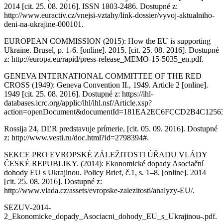
2014 [cit. 25. 08. 2016]. ISSN 1803-2486. Dostupné z:
http://www.euractiv.cz/vnejsi-vztahy/link-dossier/vyvoj-aktualniho-
deni-na-ukrajine-000101.
EUROPEAN COMMISSION (2015): How the EU is supporting
Ukraine. Brusel, p. 1-6. [online]. 2015. [cit. 25. 08. 2016]. Dostupné
z: http://europa.eu/rapid/press-release_MEMO-15-5035_en.pdf.
GENEVA INTERNATIONAL COMMITTEE OF THE RED
CROSS (1949): Geneva Convention II., 1949. Article 2 [online].
1949 [cit. 25. 08. 2016]. Dostupné z: https://ihl-
databases.icrc.org/applic/ihl/ihl.nsf/Article.xsp?
action=openDocument&documentId=181EA2EC6FCCD2B4C1256
Rossija 24, DĽR predstavuje prímerie, [cit. 05. 09. 2016]. Dostupné
z: http://www.vesti.ru/doc.html?id=2798394#.
SEKCE PRO EVROPSKÉ ZÁLEŽITOSTI ÚŘADU VLÁDY
ČESKÉ REPUBLIKY. (2014): Ekonomické dopady Asociační
dohody EU s Ukrajinou. Policy Brief, č.1, s. 1–8. [online]. 2014
[cit. 25. 08. 2016]. Dostupné z:
http://www.vlada.cz/assets/evropske-zalezitosti/analyzy-EU/.
SEZUV-2014-
2_Ekonomicke_dopady_Asociacni_dohody_EU_s_Ukrajinou-.pdf.