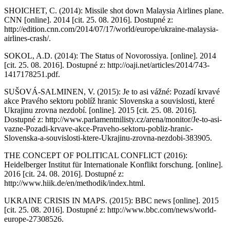
SHOICHET, C. (2014): Missile shot down Malaysia Airlines plane.
CNN [online]. 2014 [cit. 25. 08. 2016]. Dostupné z:
http://edition.cnn.com/2014/07/17/world/europe/ukraine-malaysia-
airlines-crash/.
SOKOL, A.D. (2014): The Status of Novorossiya. [online]. 2014
[cit. 25. 08. 2016]. Dostupné z: http://oaji.net/articles/2014/743-
1417178251.pdf.
SUŠOVÁ-SALMINEN, V. (2015): Je to asi vážné: Pozadí krvavé
akce Pravého sektoru poblíž hranic Slovenska a souvislosti, které
Ukrajinu zrovna nezdobí. [online]. 2015 [cit. 25. 08. 2016].
Dostupné z: http://www.parlamentnilisty.cz/arena/monitor/Je-to-asi-
vazne-Pozadi-krvave-akce-Praveho-sektoru-pobliz-hranic-
Slovenska-a-souvislosti-ktere-Ukrajinu-zrovna-nezdobi-383905.
THE CONCEPT OF POLITICAL CONFLICT (2016):
Heidelberger Institut für Internationale Konflikt forschung. [online].
2016 [cit. 24. 08. 2016]. Dostupné z:
http://www.hiik.de/en/methodik/index.html.
UKRAINE CRISIS IN MAPS. (2015): BBC news [online]. 2015
[cit. 25. 08. 2016]. Dostupné z: http://www.bbc.com/news/world-
europe-27308526.