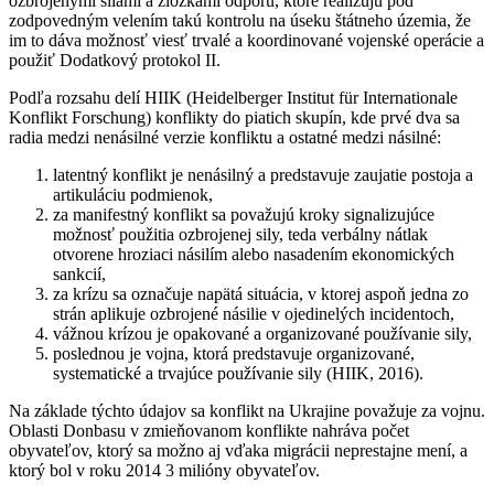
ozbrojenými silami a zložkami odporu, ktoré realizujú pod
zodpovedným velením takú kontrolu na úseku štátneho územia, že
im to dáva možnosť viesť trvalé a koordinované vojenské operácie a
použiť Dodatkový protokol II.
Podľa rozsahu delí HIIK (Heidelberger Institut für Internationale
Konflikt Forschung) konflikty do piatich skupín, kde prvé dva sa
radia medzi nenásilné verzie konfliktu a ostatné medzi násilné:
latentný konflikt je nenásilný a predstavuje zaujatie postoja a
artikuláciu podmienok,
za manifestný konflikt sa považujú kroky signalizujúce
možnosť použitia ozbrojenej sily, teda verbálny nátlak
otvorene hroziaci násilím alebo nasadením ekonomických
sankcií,
za krízu sa označuje napätá situácia, v ktorej aspoň jedna zo
strán aplikuje ozbrojené násilie v ojedinelých incidentoch,
vážnou krízou je opakované a organizované používanie sily,
poslednou je vojna, ktorá predstavuje organizované,
systematické a trvajúce používanie sily (HIIK, 2016).
Na základe týchto údajov sa konflikt na Ukrajine považuje za vojnu.
Oblasti Donbasu v zmieňovanom konflikte nahráva počet
obyvateľov, ktorý sa možno aj vďaka migrácii neprestajne mení, a
ktorý bol v roku 2014 3 milióny obyvateľov.