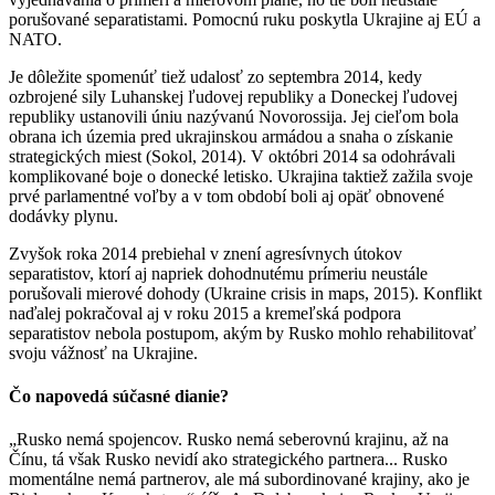
porušované separatistami. Pomocnú ruku poskytla Ukrajine aj EÚ a
NATO.
Je dôležite spomenúť tiež udalosť zo septembra 2014, kedy
ozbrojené sily Luhanskej ľudovej republiky a Doneckej ľudovej
republiky ustanovili úniu nazývanú Novorossija. Jej cieľom bola
obrana ich územia pred ukrajinskou armádou a snaha o získanie
strategických miest (Sokol, 2014). V októbri 2014 sa odohrávali
komplikované boje o donecké letisko. Ukrajina taktiež zažila svoje
prvé parlamentné voľby a v tom období boli aj opäť obnovené
dodávky plynu.
Zvyšok roka 2014 prebiehal v znení agresívnych útokov
separatistov, ktorí aj napriek dohodnutému prímeriu neustále
porušovali mierové dohody (Ukraine crisis in maps, 2015). Konflikt
naďalej pokračoval aj v roku 2015 a kremeľská podpora
separatistov nebola postupom, akým by Rusko mohlo rehabilitovať
svoju vážnosť na Ukrajine.
Čo napovedá súčasné dianie?
„Rusko nemá spojencov. Rusko nemá seberovnú krajinu, až na
Čínu, tá však Rusko nevidí ako strategického partnera... Rusko
momentálne nemá partnerov, ale má subordinované krajiny, ako je