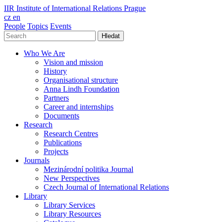
IIR
Institute of International Relations Prague
cz
en
People
Topics
Events
Hledat
Who We Are
Vision and mission
History
Organisational structure
Anna Lindh Foundation
Partners
Career and internships
Documents
Research
Research Centres
Publications
Projects
Journals
Mezinárodní politika Journal
New Perspectives
Czech Journal of International Relations
Library
Library Services
Library Resources