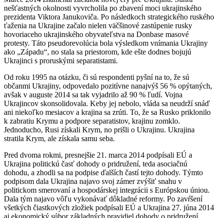
nešťastných okolnosti vyvrcholila po zbavení moci ukrajinského
prezidenta Viktora Janukoviča. Po následkoch strategického ruského
ťaženia na Ukrajine začalo nielen väčšinové zastúpenie rusky
hovoriaceho ukrajinského obyvateľstva na Donbase masové
protesty. Táto pseudorevolúcia bola výsledkom vnímania Ukrajiny
ako „Západu“, no stala sa priestorom, kde ešte dodnes bojujú
Ukrajinci s proruskými separatistami.
Od roku 1995 na otázku, či sú respondenti pyšní na to, že sú
občanmi Ukrajiny, odpovedalo pozitívne nanajvýš 56 % opýtaných,
avšak v auguste 2014 sa tak vyjadrilo až 90 % ľudí. Vojna
Ukrajincov skonsolidovala. Keby jej nebolo, vláda sa neudrží snáď
ani niekoľko mesiacov a krajina sa zrúti. To, že sa Rusko priklonilo
k zabratiu Krymu a podpore separatistov, krajinu zomklo.
Jednoducho, Rusi získali Krym, no prišli o Ukrajinu. Ukrajina
stratila Krym, ale získala samu seba.
Pred dvoma rokmi, presnejšie 21. marca 2014 podpísali EÚ a
Ukrajina politickú časť dohody o pridružení, teda asociačnú
dohodu, a zhodli sa na podpise ďalších častí tejto dohody. Týmto
podpisom dala Ukrajina najavo svoj zámer zvýšiť snahu v
politickom smerovaní a hospodárskej integrácii s Európskou úniou.
Dala tým najavo vôľu vykonávať dôkladné reformy. Po zavŕšení
všetkých čiastkových zložiek podpísali EÚ a Ukrajina 27. júna 2014
aj ekonomický súbor základných pravidiel dohody o pridružení.