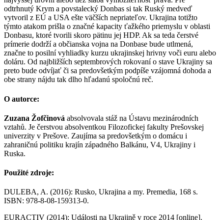
odtrhnutý Krym a povstalecký Donbas si tak Ruský medveď
vytvoril z EÚ a USA ešte väčších nepriateľov. Ukrajina totižto
týmto atakom prišla o značné kapacity ťažkého priemyslu v oblasti
Donbasu, ktoré tvorili skoro pätinu jej HDP. Ak sa teda čerstvé
prímerie dodrží a občianska vojna na Donbase bude utlmená,
značne to posilní vyhliadky kurzu ukrajinskej hrivny voči euru alebo
doláru. Od najbližších septembrových rokovaní o stave Ukrajiny sa
preto bude odvíjať či sa predovšetkým podpíše vzájomná dohoda a
obe strany nájdu tak dlho hľadanú spoločnú reč.
O autorce:
Zuzana Žofčinová
absolvovala stáž na Ústavu mezinárodních
vztahů. Je čerstvou absolventkou Filozofickej fakulty Prešovskej
univerzity v Prešove. Zaujíma sa predovšetkým o domácu i
zahraničnú politiku krajín západného Balkánu, V4, Ukrajiny i
Ruska.
Použité zdroje:
DULEBA, A. (2016): Rusko, Ukrajina a my. Premedia, 168 s.
ISBN: 978-8-08-159313-0.
EURACTIV (2014): Události na Ukrajině v roce 2014 [online].