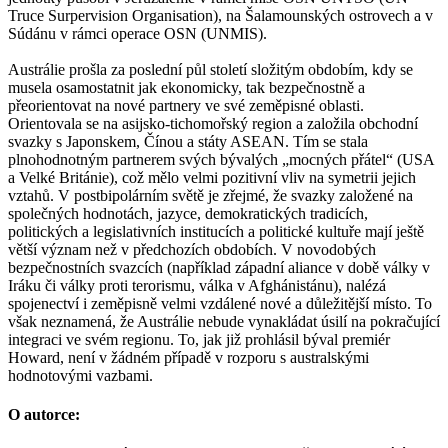
Truce Surpervision Organisation), na Šalamounských ostrovech a v
Súdánu v rámci operace OSN (UNMIS).
Austrálie prošla za poslední půl století složitým obdobím, kdy se
musela osamostatnit jak ekonomicky, tak bezpečnostně a
přeorientovat na nové partnery ve své zeměpisné oblasti.
Orientovala se na asijsko-tichomořský region a založila obchodní
svazky s Japonskem, Čínou a státy ASEAN. Tím se stala
plnohodnotným partnerem svých bývalých „mocných přátel“ (USA
a Velké Británie), což mělo velmi pozitivní vliv na symetrii jejich
vztahů. V postbipolárním světě je zřejmé, že svazky založené na
společných hodnotách, jazyce, demokratických tradicích,
politických a legislativních institucích a politické kultuře mají ještě
větší význam než v předchozích obdobích. V novodobých
bezpečnostních svazcích (například západní aliance v době války v
Iráku či války proti terorismu, válka v Afghánistánu), nalézá
spojenectví i zeměpisně velmi vzdálené nové a důležitější místo. To
však neznamená, že Austrálie nebude vynakládat úsilí na pokračující
integraci ve svém regionu. To, jak již prohlásil býval premiér
Howard, není v žádném případě v rozporu s australskými
hodnotovými vazbami.
O autorce: