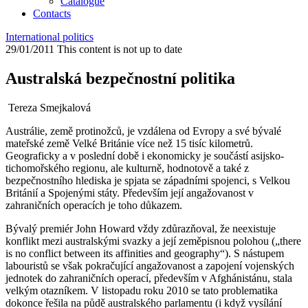
Catalogue
Contacts
International politics
29/01/2011
This content is not up to date
Australská bezpečnostní politika
Tereza Smejkalová
Austrálie, země protinožců, je vzdálena od Evropy a své bývalé
mateřské země Velké Británie více než 15 tisíc kilometrů.
Geograficky a v poslední době i ekonomicky je součástí asijsko-
tichomořského regionu, ale kulturně, hodnotově a také z
bezpečnostního hlediska je spjata se západními spojenci, s Velkou
Británií a Spojenými státy. Především její angažovanost v
zahraničních operacích je toho důkazem.
Bývalý premiér John Howard vždy zdůrazňoval, že neexistuje
konflikt mezi australskými svazky a její zeměpisnou polohou („there
is no conflict between its affinities and geography“). S nástupem
labouristů se však pokračující angažovanost a zapojení vojenských
jednotek do zahraničních operací, především v Afghánistánu, stala
velkým otazníkem. V listopadu roku 2010 se tato problematika
dokonce řešila na půdě australského parlamentu (i když vysílání