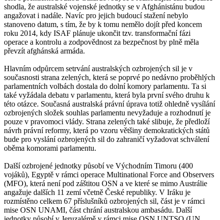
shodla, že australské vojenské jednotky se v Afghánistánu budou
angažovat i nadále. Navíc pro jejich budoucí stažení nebylo
stanoveno datum, s tím, že by k tomu nemělo dojít před koncem
roku 2014, kdy ISAF plánuje ukončit tzv. transformační fázi
operace a kontrolu a zodpovědnost za bezpečnost by plně měla
převzít afghánská armáda.
Hlavním odpůrcem setrvání australských ozbrojených sil je v
současnosti strana zelených, která se poprvé po nedávno proběhlých
parlamentních volbách dostala do dolní komory parlamentu. Ta si
také vyžádala debatu v parlamentu, která byla první svého druhu k
této otázce. Současná australská právní úprava totiž ohledně vysílání
ozbrojených složek souhlas parlamentu nevyžaduje a rozhodnutí je
pouze v pravomoci vlády. Strana zelených také slibuje, že předloží
návrh právní reformy, která po vzoru většiny demokratických států
bude pro vyslání ozbrojených sil do zahraničí vyžadovat schválení
oběma komorami parlamentu.
Další ozbrojené jednotky působí ve Východním Timoru (400
vojáků), Egyptě v rámci operace Multinational Force and Observers
(MFO), která není pod záštitou OSN a ve které se mimo Austrálie
angažuje dalších 11 zemí včetně České republiky. V Iráku je
rozmístěno celkem 67 příslušníků ozbrojených sil, část je v rámci
mise OSN UNAMI, část chrání australskou ambasádu. Další
jednotky působí v Jeruzalémě v rámci mise OSN UNTSO (UN