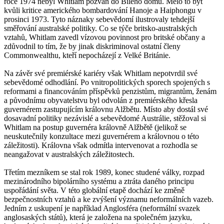
roce 1974 nebyl Whitlam pozván do Bílého domu. Mělo to být
kvůli kritice amerického bombardování Hanoje a Haiphongu v
prosinci 1973. Tyto náznaky sebevědomí ilustrovaly tehdejší
směřování australské politiky. Co se týče britsko-australských
vztahů, Whitlam zavedl vízovou povinnost pro britské občany a
zdůvodnil to tím, že by jinak diskriminoval ostatní členy
Commonwealthu, kteří nepocházejí z Velké Británie.
Na závěr své premiérské kariéry však Whitlam nepotvrdil své
sebevědomé odhodlání. Po vnitropolitických sporech spojených s
reformami a financováním příspěvků penzistům, migrantům, ženám
a původnímu obyvatelstvu byl odvolán z premiérského křesla
guvernérem zastupujícím královnu Alžbětu. Místo aby dostál své
dosavadní politiky nezávislé a sebevědomé Austrálie, stěžoval si
Whitlam na postup guvernéra královně Alžbětě (jelikož se
neuskutečnily konzultace mezi guvernérem a královnou o této
záležitosti). Královna však odmítla intervenovat a rozhodla se
neangažovat v australských záležitostech.
Třetím mezníkem se stal rok 1989, konec studené války, rozpad
mezinárodního bipolárního systému a ztráta daného principu
uspořádání světa. V této globální etapě dochází ke změně
bezpečnostních vztahů a ke zvýšení významu neformálních vazeb.
Jedním z uskupení je například Anglosféra (neformální svazek
anglosaských států), která je založena na společném jazyku,