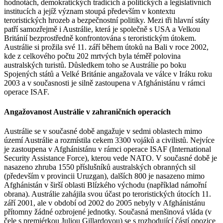
hodnotách, demokratických tradicích a politických a legislativních
institucích a jejíž význam stoupá především v kontextu
teroristických hrozeb a bezpečnostní politiky. Mezi tři hlavní státy
patří samozřejmě i Austrálie, která je společně s USA a Velkou
Británií bezprostředně konfrontována s teroristickým útokem.
Austrálie si prožila své 11. září během útoků na Bali v roce 2002,
kde z celkového počtu 202 mrtvých byla téměř polovina
australských turistů. Důsledkem toho se Austrálie po boku
Spojených států a Velké Británie angažovala ve válce v Iráku roku
2003 a v současnosti je silně zastoupena v Afghánistánu v rámci
operace ISAF.
Angažovanost Austrálie v zahraničních operacích
Austrálie se v současné době angažuje v sedmi oblastech mimo
území Austrálie a rozmístila cekem 3300 vojáků a civilistů. Nejvíce
je zastoupena v Afghánistánu v rámci operace ISAF (International
Security Assistance Force), kterou vede NATO. V současné době je
nasazeno zhruba 1550 příslušníků australských obranných sil
(především v provincii Uruzgan), dalších 800 je nasazeno mimo
Afghánistán v širší oblasti Blízkého východu (například námořní
obrana). Austrálie zahájila svou účast po teroristických útocích 11.
září 2001, ale v období od 2002 do 2005 nebyly v Afghánistánu
přítomny žádné ozbrojené jednotky. Současná menšinová vláda (v
čele s premiérkou Juliou Gillardovou) se s rozhodující částí opozice