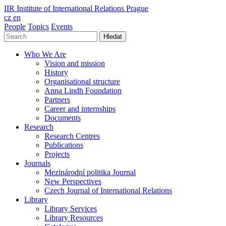
IIR
Institute of International Relations Prague
cz
en
People
Topics
Events
Hledat
Who We Are
Vision and mission
History
Organisational structure
Anna Lindh Foundation
Partners
Career and internships
Documents
Research
Research Centres
Publications
Projects
Journals
Mezinárodní politika Journal
New Perspectives
Czech Journal of International Relations
Library
Library Services
Library Resources