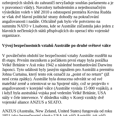
ozbrojených složek do zahraničí nevyžaduje souhlas parlamentu a je
v pravomoci vlády). Navzdory turbulentním a nejednoznačným
výsledkům voleb v létě 2010 a odstoupení premiéra Kevina Rudda
se však dvě hlavní politické strany dohodly na pokračování
angažovanosti i nadále. Oficiálně pak bylo vše potvrzeno na
summitu NATO v Lisabonu, kde se Austrálie zúčastnila jako jeden z
hlavních nečlenských států přispívajících do operací této vojenské
organizace.
Vývoj bezpečnostních vztahů Austrálie po druhé světové válce
V poválečném období lze bezpečnostní vztahy Austrálie rozdělit na
tři etapy. Prvním mezníkem a počátkem první etapy byla porážka
Velké Británie v Asii roku 1942 a následné bombardování Darwinu
Japonci. Tyto události byly jasným signálem pro Austrálii a premiéra
Johna Curtaina, který tento rok označil za „point of no return“ (již
není cesta zpátky). Austrálie byla donucena odvrátit se od své
mateřské země a orientovat se na Spojené státy, což se projevilo v
angažovanosti v korejské válce (Austrálie vyslala 15 000 vojáků), a
i když byla australská vojska pod vedením Velké Británie, USA
stály v čele intervence. V důsledku války v Koreji vznikly dvě
vojenské aliance ANZUS a SEATO.
ANZUS (Australia, New Zeland, United States) fungovala od roku
1951 jako bezpečnostní záruka USA jak vůči Austrálii, tak vůči