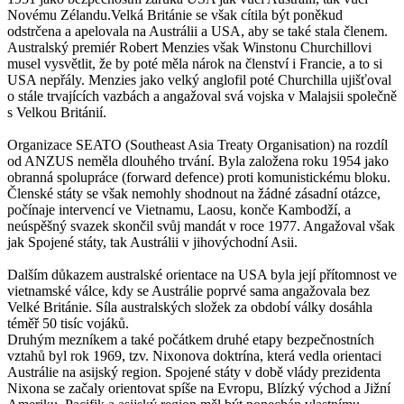
Novému Zélandu.Velká Británie se však cítila být poněkud
odstrčena a apelovala na Austrálii a USA, aby se také stala členem.
Australský premiér Robert Menzies však Winstonu Churchillovi
musel vysvětlit, že by poté měla nárok na členství i Francie, a to si
USA nepřály. Menzies jako velký anglofil poté Churchilla ujišťoval
o stále trvajících vazbách a angažoval svá vojska v Malajsii společně
s Velkou Británií.
Organizace SEATO (Southeast Asia Treaty Organisation) na rozdíl
od ANZUS neměla dlouhého trvání. Byla založena roku 1954 jako
obranná spolupráce (forward defence) proti komunistickému bloku.
Členské státy se však nemohly shodnout na žádné zásadní otázce,
počínaje intervencí ve Vietnamu, Laosu, konče Kambodží, a
neúspěšný svazek skončil svůj mandát v roce 1977. Angažoval však
jak Spojené státy, tak Austrálii v jihovýchodní Asii.
Dalším důkazem australské orientace na USA byla její přítomnost ve
vietnamské válce, kdy se Austrálie poprvé sama angažovala bez
Velké Británie. Síla australských složek za období války dosáhla
téměř 50 tisíc vojáků.
Druhým mezníkem a také počátkem druhé etapy bezpečnostních
vztahů byl rok 1969, tzv. Nixonova doktrína, která vedla orientaci
Austrálie na asijský region. Spojené státy v době vlády prezidenta
Nixona se začaly orientovat spíše na Evropu, Blízký východ a Jižní