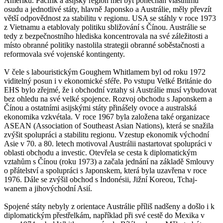
Ameriku. Pacifik a asijský region měl být ponechán vlastnímu
osudu a jednotlivé státy, hlavně Japonsko a Austrálie, měly převzít
větší odpovědnost za stabilitu v regionu. USA se stáhly v roce 1973
z Vietnamu a etablovaly politiku sbližování s Čínou. Austrálie se
tedy z bezpečnostního hlediska koncentrovala na své záležitosti a
místo obranné politiky nastolila strategii obranné soběstačnosti a
reformovala své vojenské kontingenty.
V čele s labouristickým Goughem Whitlamem byl od roku 1972
viditelný posun i v ekonomické sféře. Po vstupu Velké Británie do
EHS bylo zřejmé, že i obchodní vztahy si Austrálie musí vybudovat
bez ohledu na své velké spojence. Rozvoj obchodu s Japonskem a
Čínou a ostatními asijskými státy přinášely ovoce a australská
ekonomika vzkvétala. V roce 1967 byla založena také organizace
ASEAN (Association of Southeast Asian Nations), která se snažila
zvýšit spolupráci a stabilitu regionu. Vzestup ekonomik východní
Asie v 70. a 80. letech motivoval Austrálii nastartovat spolupráci v
oblasti obchodu a investic. Otevřela se cesta k diplomatickým
vztahům s Čínou (roku 1973) a začala jednání na základě Smlouvy
o přátelství a spolupráci s Japonskem, která byla uzavřena v roce
1976. Dále se zvýšil obchod s Indonésii, Jižní Koreou, Tchaj-
wanem a jihovýchodní Asií.
Spojené státy nebyly z orientace Austrálie příliš nadšeny a došlo i k
diplomatickým přestřelkám, například při své cestě do Mexika v