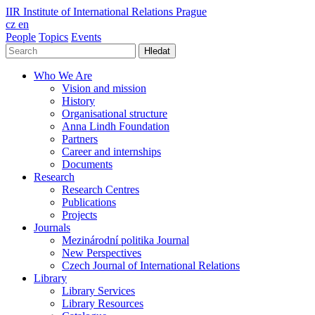
IIR
Institute of International Relations Prague
cz
en
People
Topics
Events
Hledat
Who We Are
Vision and mission
History
Organisational structure
Anna Lindh Foundation
Partners
Career and internships
Documents
Research
Research Centres
Publications
Projects
Journals
Mezinárodní politika Journal
New Perspectives
Czech Journal of International Relations
Library
Library Services
Library Resources