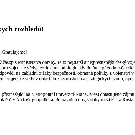
kých rozhledů!
. Gratulujeme!
časopis Ministerstva obrany. Je to nejstarší a nejprestižnější český v
boru vojenské vědy, teorie a metodologie. Uveřejňuje původní vědecké p
dpovědi na základní otázky bezpečnosti, obranné politiky a vojenství v
oji vojenské vědy v oblasti bezpečnostních a strategických studií, ope
ednášející na Metropolitní univerzitě Praha. Mezi oblasti jeho zájmu 
 aktérů v Africe), geopolitika přepravních tras, vztahy mezi EU a Ruske