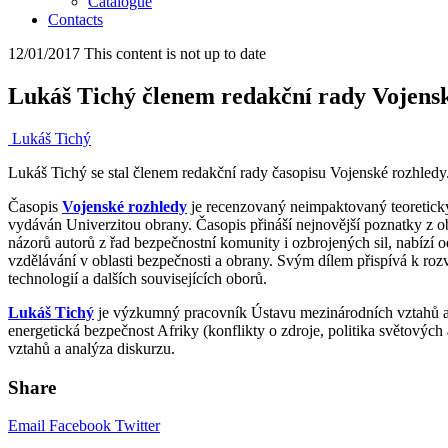
Catalogue
Contacts
12/01/2017
This content is not up to date
Lukáš Tichý členem redakční rady Vojens
Lukáš Tichý
Lukáš Tichý se stal členem redakční rady časopisu Vojenské rozhledy
Časopis
Vojenské rozhledy
je recenzovaný neimpaktovaný teoretický 
vydáván Univerzitou obrany. Časopis přináší nejnovější poznatky z o
názorů autorů z řad bezpečnostní komunity i ozbrojených sil, nabízí o
vzdělávání v oblasti bezpečnosti a obrany. Svým dílem přispívá k rozv
technologií a dalších souvisejících oborů.
Lukáš Tichý
je výzkumný pracovník Ústavu mezinárodních vztahů a př
energetická bezpečnost Afriky (konflikty o zdroje, politika světových
vztahů a analýza diskurzu.
Share
Email
Facebook
Twitter