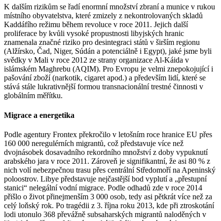
K dalším rizikům se řadí enormní množství zbraní a munice v rukou
místního obyvatelstva, které zmizely z nekontrolovaných skladů
Kaddáfího režimu během revoluce v roce 2011. Jejich další
proliferace by kvůli vysoké propustnosti libyjských hranic
znamenala značné riziko pro desintegraci států v širším regionu
(Alžírsko, Čad, Niger, Súdán a potenciálně i Egypt), jaké jsme byli
svědky v Mali v roce 2012 ze strany organizace Al-Káida v
islámském Maghrebu (AQIM). Pro Evropu je velmi znepokojující i
pašování zboží (narkotik, cigaret apod.) a především lidí, které se
stává stále lukrativnější formou transnacionální trestné činnosti v
globálním měřítku.
Migrace a energetika
Podle agentury Frontex překročilo v letošním roce hranice EU přes
160 000 neregulérních migrantů, což představuje více než
dvojnásobek dosavadního rekordního množství z doby vypuknutí
arabského jara v roce 2011. Zároveň je signifikantní, že asi 80 % z
nich volí nebezpečnou trasu přes centrální Středomoří na Apeninský
poloostrov. Libye představuje nejčastější bod vyplutí a „přestupní
stanici“ nelegální vodní migrace. Podle odhadů zde v roce 2014
přišlo o život přinejmenším 3 000 osob, tedy asi pětkrát více než za
celý loňský rok. Po tragédii z 3. října roku 2013, kde při ztroskotání
lodi utonulo 368 převážně subsaharských migrantů naloděných v