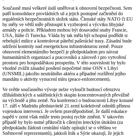
Současně musí veškeré úsilí směřovat k obnovení bezpečnosti. Sem
patří konsolidace provládních sil a jejich postupné začlenění do
regulérních bezpečnostních složek státu. Členské státy NATO či EU
by měly ve větší míře přistoupit k vyzbrojení a výcviku libyjské
armády a policie. Příkladem mohou být dosavadní snahy Francie,
USA, Itálie či Turecka. Vláda by tak měla být schopná podřídit si
rebelující milice a kontrolovat páteřní pašerácké trasy. Zásadní bude
udržení kontroly nad energetickou infrastrukturou země. Pouze
obnovení elementárního bezpečí je předpokladem pro návrat
humanitárních organizací a pracovníků a zároveň i pro vytvoření
prostoru pro hospodářskou prosperitu. V této souvislosti by bylo
vhodné zvážit zásadní posílení nepočetné mise OSN v Libyi
(UNSMIL) jakožto neutrálního aktéra a případné rozšíření jejího
mandátu o aktivity vynucení míru (peace-enforecement).
Ve světle současného vývoje nelze vyloučit budoucí ofenzivu
džihádistických a saláfistických skupin koncentrovaných převážně
na východě a jihu země. Na konferenci o budoucnosti Libye konané
17. září v Madridu představitelé 21 zemí kolektivně odmítli přímou
vojenskou intervenci. Je ovšem pravděpodobné, že další eskalace
napětí v zemi však může tento postoj rychle změnit. V takovém
případě by bylo nutné přikročit k cíleným leteckým útokům (za
předpokladu žádosti centrální vlády opírající se o většinu ve
Sněmovně reprezentantů), jakkoli Irák a Sýrie ukazují, že jejich