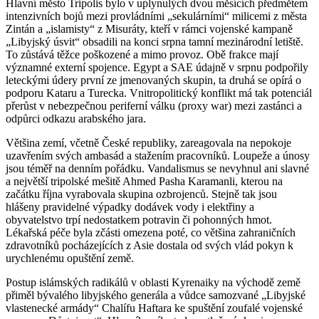
Hlavní město Tripolis bylo v uplynulých dvou měsících předmětem
intenzivních bojů mezi provládními „sekulárními“ milicemi z města
Zintán a „islamisty“ z Misuráty, kteří v rámci vojenské kampaně
„Libyjský úsvit“ obsadili na konci srpna tamní mezinárodní letiště.
To zůstává těžce poškozené a mimo provoz. Obě frakce mají
významné externí spojence. Egypt a SAE údajně v srpnu podpořily
leteckými údery první ze jmenovaných skupin, ta druhá se opírá o
podporu Kataru a Turecka. Vnitropolitický konflikt má tak potenciál
přerůst v nebezpečnou periferní válku (proxy war) mezi zastánci a
odpůrci odkazu arabského jara.
Většina zemí, včetně České republiky, zareagovala na nepokoje
uzavřením svých ambasád a stažením pracovníků. Loupeže a únosy
jsou téměř na denním pořádku. Vandalismus se nevyhnul ani slavné
a největší tripolské mešitě Ahmed Pasha Karamanli, kterou na
začátku října vyrabovala skupina ozbrojenců. Stejně tak jsou
hlášeny pravidelné výpadky dodávek vody i elektřiny a
obyvatelstvo trpí nedostatkem potravin či pohonných hmot.
Lékařská péče byla zčásti omezena poté, co většina zahraničních
zdravotníků pocházejících z Asie dostala od svých vlád pokyn k
urychlenému opuštění země.
Postup islámských radikálů v oblasti Kyrenaiky na východě země
přiměl bývalého libyjského generála a vůdce samozvané „Libyjské
vlastenecké armády“ Chalífu Haftara ke spuštění zoufalé vojenské