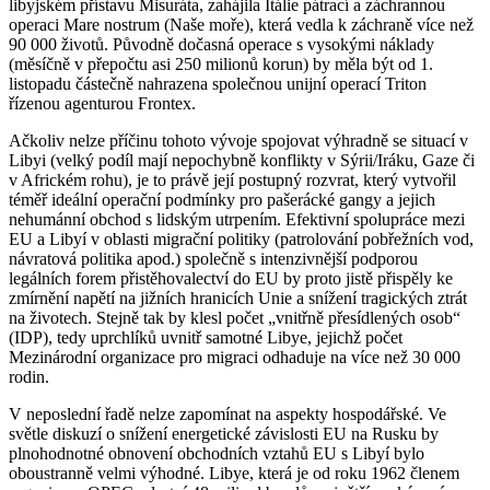
libyjském přístavu Misuráta, zahájila Itálie pátrací a záchrannou
operaci Mare nostrum (Naše moře), která vedla k záchraně více než
90 000 životů. Původně dočasná operace s vysokými náklady
(měsíčně v přepočtu asi 250 milionů korun) by měla být od 1.
listopadu částečně nahrazena společnou unijní operací Triton
řízenou agenturou Frontex.
Ačkoliv nelze příčinu tohoto vývoje spojovat výhradně se situací v
Libyi (velký podíl mají nepochybně konflikty v Sýrii/Iráku, Gaze či
v Africkém rohu), je to právě její postupný rozvrat, který vytvořil
téměř ideální operační podmínky pro pašerácké gangy a jejich
nehumánní obchod s lidským utrpením. Efektivní spolupráce mezi
EU a Libyí v oblasti migrační politiky (patrolování pobřežních vod,
návratová politika apod.) společně s intenzivnější podporou
legálních forem přistěhovalectví do EU by proto jistě přispěly ke
zmírnění napětí na jižních hranicích Unie a snížení tragických ztrát
na životech. Stejně tak by klesl počet „vnitřně přesídlených osob“
(IDP), tedy uprchlíků uvnitř samotné Libye, jejichž počet
Mezinárodní organizace pro migraci odhaduje na více než 30 000
rodin.
V neposlední řadě nelze zapomínat na aspekty hospodářské. Ve
světle diskuzí o snížení energetické závislosti EU na Rusku by
plnohodnotné obnovení obchodních vztahů EU s Libyí bylo
oboustranně velmi výhodné. Libye, která je od roku 1962 členem