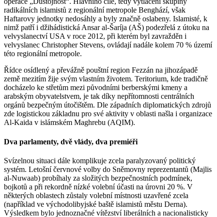
operace „Důstojnost“. Hlavního cíle, tedy vytlačení skupiny
radikálních islamistů z regionální metropole Benghází, však
Haftarovy jednotky nedosáhly a byly značně oslabeny. Islamisté, k
nimž patří i džihádistická Ansar al-Šaríja (AŠ) podezřelá z útoku na
velvyslanectví USA v roce 2012, při kterém byl zavražděn i
velvyslanec Christopher Stevens, ovládají nadále kolem 70 % území
této regionální metropole.
Řídce osídlený a převážně pouštní region Fezzán na jihozápadě
země mezitím žije svým vlastním životem. Teritorium, kde tradičně
docházelo ke střetům mezi původními berberskými kmeny a
arabským obyvatelstvem, je tak díky nepřítomnosti centrálních
orgánů bezpečným útočištěm. Dle západních diplomatických zdrojů
zde logistickou základnu pro své aktivity v oblasti našla i organizace
Al-Kaida v islámském Maghrebu (AQIM).
Dva parlamenty, dvě vlády, dva premiéři
Svízelnou situaci dále komplikuje zcela paralyzovaný politický
systém. Letošní červnové volby do Sněmovny reprezentantů (Majlis
al-Nuwaab) probíhaly za složitých bezpečnostních podmínek,
bojkotů a při rekordně nízké volební účasti na úrovni 20 %. V
některých oblastech zůstaly volební místnosti uzavřené zcela
(například ve východolibyjské baště islamistů městu Derna).
Výsledkem bylo jednoznačné vítězství liberálních a nacionalisticky