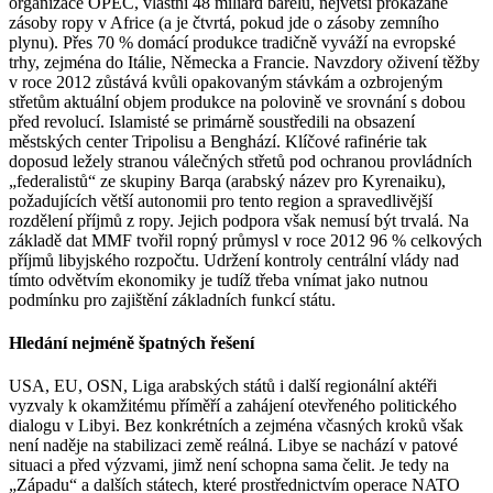
organizace OPEC, vlastní 48 miliard barelů, největší prokázané
zásoby ropy v Africe (a je čtvrtá, pokud jde o zásoby zemního
plynu). Přes 70 % domácí produkce tradičně vyváží na evropské
trhy, zejména do Itálie, Německa a Francie. Navzdory oživení těžby
v roce 2012 zůstává kvůli opakovaným stávkám a ozbrojeným
střetům aktuální objem produkce na polovině ve srovnání s dobou
před revolucí. Islamisté se primárně soustředili na obsazení
městských center Tripolisu a Benghází. Klíčové rafinérie tak
doposud ležely stranou válečných střetů pod ochranou provládních
„federalistů“ ze skupiny Barqa (arabský název pro Kyrenaiku),
požadujících větší autonomii pro tento region a spravedlivější
rozdělení příjmů z ropy. Jejich podpora však nemusí být trvalá. Na
základě dat MMF tvořil ropný průmysl v roce 2012 96 % celkových
příjmů libyjského rozpočtu. Udržení kontroly centrální vlády nad
tímto odvětvím ekonomiky je tudíž třeba vnímat jako nutnou
podmínku pro zajištění základních funkcí státu.
Hledání nejméně špatných řešení
USA, EU, OSN, Liga arabských států i další regionální aktéři
vyzvaly k okamžitému příměří a zahájení otevřeného politického
dialogu v Libyi. Bez konkrétních a zejména včasných kroků však
není naděje na stabilizaci země reálná. Libye se nachází v patové
situaci a před výzvami, jimž není schopna sama čelit. Je tedy na
„Západu“ a dalších státech, které prostřednictvím operace NATO