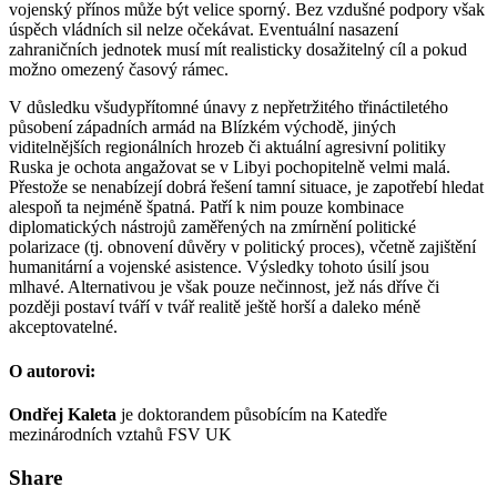
vojenský přínos může být velice sporný. Bez vzdušné podpory však
úspěch vládních sil nelze očekávat. Eventuální nasazení
zahraničních jednotek musí mít realisticky dosažitelný cíl a pokud
možno omezený časový rámec.
V důsledku všudypřítomné únavy z nepřetržitého třináctiletého
působení západních armád na Blízkém východě, jiných
viditelnějších regionálních hrozeb či aktuální agresivní politiky
Ruska je ochota angažovat se v Libyi pochopitelně velmi malá.
Přestože se nenabízejí dobrá řešení tamní situace, je zapotřebí hledat
alespoň ta nejméně špatná. Patří k nim pouze kombinace
diplomatických nástrojů zaměřených na zmírnění politické
polarizace (tj. obnovení důvěry v politický proces), včetně zajištění
humanitární a vojenské asistence. Výsledky tohoto úsilí jsou
mlhavé. Alternativou je však pouze nečinnost, jež nás dříve či
později postaví tváří v tvář realitě ještě horší a daleko méně
akceptovatelné.
O autorovi:
Ondřej Kaleta
je doktorandem působícím na Katedře
mezinárodních vztahů FSV UK
Share