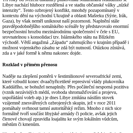
Libye nachází hluboce rozdělená a ve stadiu občanské války „nízké
intenzity“. Tento ozbrojený konflikt, mnohdy pozapomínaný v
kontextu dění na východní Ukrajině a oblasti Mašreku (Sýrie, Irák,
Gaza), by však neměl uniknout naší pozornosti. Naplnění stále
pravděpodobnějšího somálského scénáře by představovalo enormní
bezpečnostní hrozbu mezinárodnímu společenství v čele s EU,
srovnatelnou s konsolidací tzv. Islámského státu na Blízkém
východě. Větší angažmá „Západu“ zahrnujícího v krajním případě i
možnost vojenského zásahu se zdá být nutností. Otázkou zůstává,
zda a v jaké formě k němu nakonec dojde.
Rozklad v přímém přenosu
Naděje na zlepšení poměrů v šestimilionové severoafrické zemi,
které vzbudil konec dvaačtyřicetileté represivní vlády plukovníka
Kaddáfího, se bohužel nenaplnily. Přes počáteční nesporná pozitiva
(vznik nezávislých médií, svoboda shromažďování a projevu,
uspořádání voleb atp.) je dnes Libye zmítána násilím stovek
vzájemně znesvářených ozbrojených skupin, jež v roce 2011
pomáhaly svrhnout tamní autoritářský režim. Mnoho z nich sice
formálně tvoří součást libyjské armády či policie, avšak jejich
členové chovají zpravidla loajalitu ke svým lokálním vůdcům,
městům či kmenům.