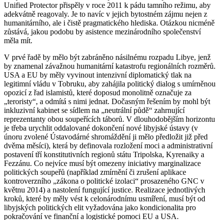
Unified Protector přispěly v roce 2011 k pádu tamního režimu, aby
adekvátně reagovaly. Je to navíc v jejich bytostném zájmu nejen z
humanitárního, ale i čistě pragmatického hlediska. Otázkou nicméně
zůstává, jakou podobu by asistence mezinárodního společenství
měla mít.
V prvé řadě by mělo být zabráněno násilnému rozpadu Libye, jenž
by znamenal závažnou humanitární katastrofu regionálních rozměrů.
USA a EU by měly vyvinout intenzivní diplomatický tlak na
legitimní vládu v Tobruku, aby zahájila politický dialog s umírněnou
opozicí z řad islamistů, které doposud monolitně označuje za
„teroristy“, a odmítá s nimi jednat. Dočasným řešením by mohl být
inkluzivní kabinet se sídlem na „neutrální půdě“ zahrnující
reprezentanty obou soupeřících táborů. V dlouhodobějším horizontu
je třeba urychlit oddalované dokončení nové libyjské ústavy (v
únoru zvolené Ústavodárné shromáždění ji mělo předložit již před
dvěma měsíci), která by definovala rozložení moci a administrativní
postavení tří konstitutivních regionů státu Tripolska, Kyrenaiky a
Fezzánu. Co nejvíce musí být omezeny iniciativy marginalizace
politických soupeřů (například zmírnění či zrušení aplikace
kontroverzního „zákona o politické izolaci“ prosazeného GNC v
květnu 2014) a nastolení fungující justice. Realizace jednotlivých
kroků, které by měly vést k celonárodnímu usmíření, musí být od
libyjských politických elit vyžadována jako kondicionalita pro
pokračování ve finanční a logistické pomoci EU a USA.