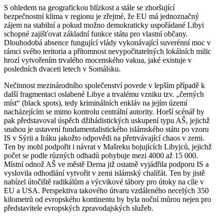
S ohledem na geografickou blízkost a stále se zhoršující
bezpečnostní klima v regionu je zřejmé, že EU má jednoznačný
zájem na stabilní a pokud možno demokraticky uspořádané Libyi
schopné zajišťovat základní funkce státu pro vlastní občany.
Dlouhodobá absence fungující vlády vykonávající suverénní moc v
rámci svého teritoria a přítomnost nevypočitatelných lokálních milic
hrozí vytvořením trvalého mocenského vakua, jaké existuje v
posledních dvaceti letech v Somálsku.
Nečinnost mezinárodního společenství povede v lepším případě k
další fragmentaci oslabené Libye a trvalému vzniku tzv. „černých
míst“ (black spots), tedy kriminálních enkláv na jejím území
nacházejícím se mimo kontrolu centrální autority. Horší scénář by
pak představoval úspěch džihádistických uskupení typu AŠ, jejichž
snahou je ustavení fundamentalistického islámského státu po vzoru
IS v Sýrii a Iráku jakožto odpovědi na přetrvávající chaos v zemi.
Ten by mohl podpořit i návrat v Mašreku bojujících Libyjců, jejichž
počet se podle různých odhadů pohybuje mezi 4000 až 15 000.
Místní odnož AŠ ve městě Derna již ostatně vyjádřila podporu IS a
vyslovila odhodlání vytvořit v zemi islámský chalífát. Ten by jistě
nabízel útočiště radikálům a výcvikové tábory pro útoky na cíle v
EU a USA. Perspektiva takového útvaru vzdáleného necelých 350
kilometrů od evropského kontinentu by byla noční můrou nejen pro
představitele evropských zpravodajských služeb.