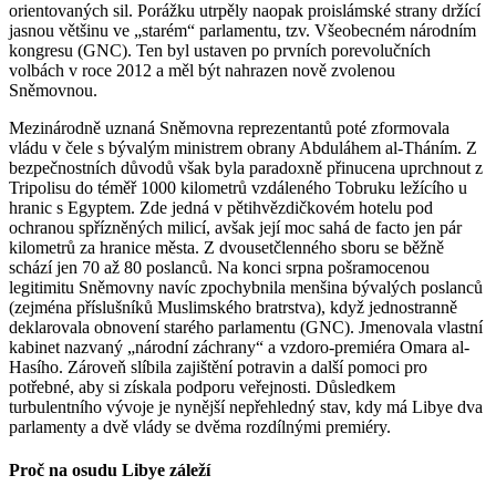
orientovaných sil. Porážku utrpěly naopak proislámské strany držící
jasnou většinu ve „starém“ parlamentu, tzv. Všeobecném národním
kongresu (GNC). Ten byl ustaven po prvních porevolučních
volbách v roce 2012 a měl být nahrazen nově zvolenou
Sněmovnou.
Mezinárodně uznaná Sněmovna reprezentantů poté zformovala
vládu v čele s bývalým ministrem obrany Abduláhem al-Tháním. Z
bezpečnostních důvodů však byla paradoxně přinucena uprchnout z
Tripolisu do téměř 1000 kilometrů vzdáleného Tobruku ležícího u
hranic s Egyptem. Zde jedná v pětihvězdičkovém hotelu pod
ochranou spřízněných milicí, avšak její moc sahá de facto jen pár
kilometrů za hranice města. Z dvousetčlenného sboru se běžně
schází jen 70 až 80 poslanců. Na konci srpna pošramocenou
legitimitu Sněmovny navíc zpochybnila menšina bývalých poslanců
(zejména příslušníků Muslimského bratrstva), když jednostranně
deklarovala obnovení starého parlamentu (GNC). Jmenovala vlastní
kabinet nazvaný „národní záchrany“ a vzdoro-premiéra Omara al-
Hasího. Zároveň slíbila zajištění potravin a další pomoci pro
potřebné, aby si získala podporu veřejnosti. Důsledkem
turbulentního vývoje je nynější nepřehledný stav, kdy má Libye dva
parlamenty a dvě vlády se dvěma rozdílnými premiéry.
Proč na osudu Libye záleží