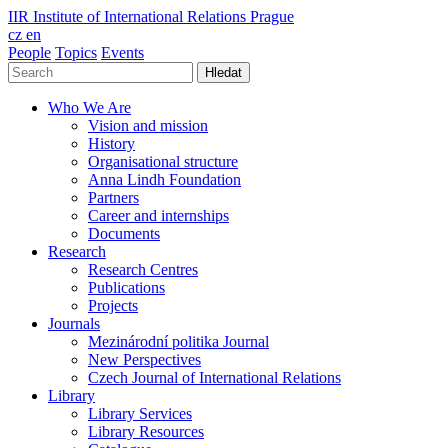
IIR
Institute of International Relations Prague
cz
en
People
Topics
Events
Hledat
Who We Are
Vision and mission
History
Organisational structure
Anna Lindh Foundation
Partners
Career and internships
Documents
Research
Research Centres
Publications
Projects
Journals
Mezinárodní politika Journal
New Perspectives
Czech Journal of International Relations
Library
Library Services
Library Resources