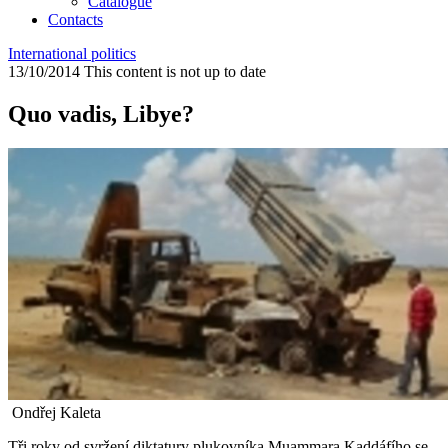
Catalogue
Contacts
International politics
13/10/2014
This content is not up to date
Quo vadis, Libye?
Ondřej Kaleta
Tři roky od svržení diktatury plukovníka Muammara Kaddáfího se