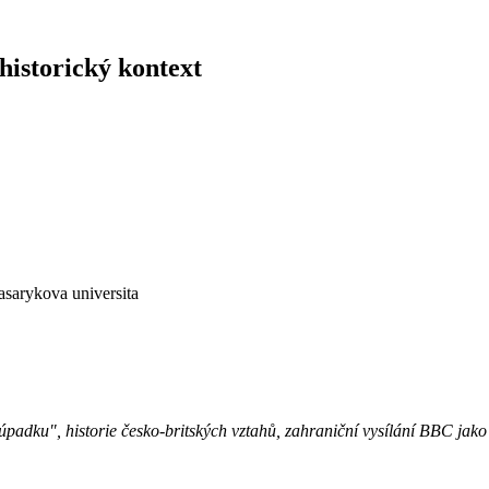
 historický kontext
asarykova universita
adku", historie česko-britských vztahů, zahraniční vysílání BBC jako ná