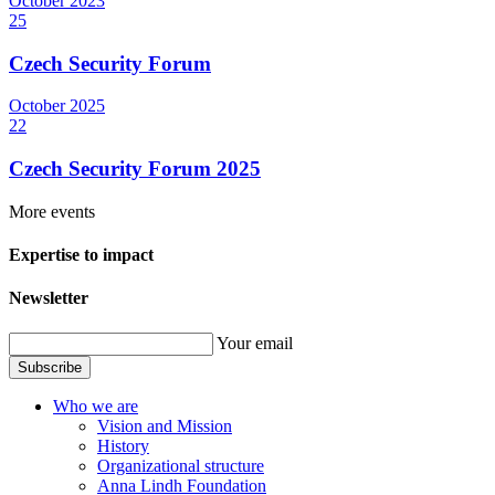
October
2023
25
Czech Security Forum
October
2025
22
Czech Security Forum 2025
More events
Expertise to impact
Newsletter
Your email
Subscribe
Who we are
Vision and Mission
History
Organizational structure
Anna Lindh Foundation