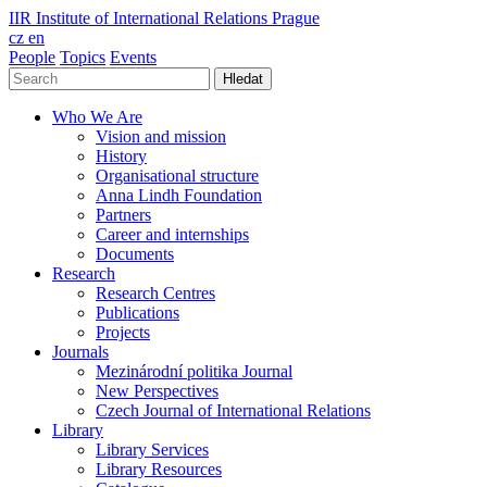
IIR
Institute of International Relations Prague
cz
en
People
Topics
Events
Hledat
Who We Are
Vision and mission
History
Organisational structure
Anna Lindh Foundation
Partners
Career and internships
Documents
Research
Research Centres
Publications
Projects
Journals
Mezinárodní politika Journal
New Perspectives
Czech Journal of International Relations
Library
Library Services
Library Resources