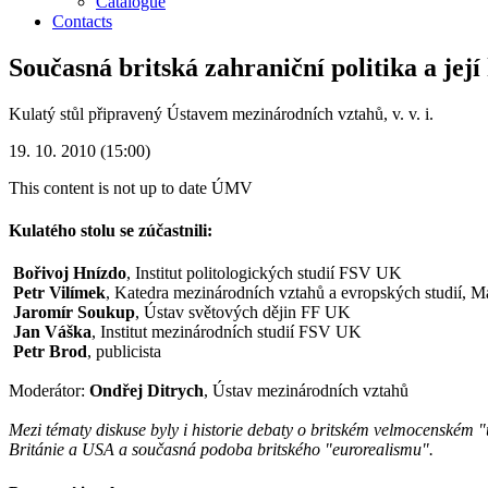
Catalogue
Contacts
Současná britská zahraniční politika a její
Kulatý stůl připravený Ústavem mezinárodních vztahů, v. v. i.
19. 10. 2010 (15:00)
This content is not up to date
ÚMV
Kulatého stolu se zúčastnili:
Bořivoj Hnízdo
, Institut politologických studií FSV UK
Petr Vilímek
, Katedra mezinárodních vztahů a evropských studií, M
Jaromír Soukup
, Ústav světových dějin FF UK
Jan Váška
, Institut mezinárodních studií FSV UK
Petr Brod
, publicista
Moderátor:
Ondřej Ditrych
, Ústav mezinárodních vztahů
Mezi tématy diskuse byly i historie debaty o britském velmocenském "úp
Británie a USA a současná podoba britského "eurorealismu".