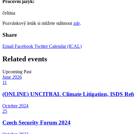
Pracovní jazyk:
čeština
Pozvánkový leták si můžete stáhnout
zde
.
Share
Email
Facebook
Twitter
Calendar (ICAL)
Related events
Upcoming
Past
June
2026
11
(ONLINE) UNCITRAL Climate Litigation, ISDS Refor
October
2024
25
Czech Security Forum 2024