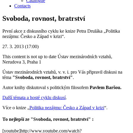
Catalogue
Contacts
Svoboda, rovnost, bratrství
První akce z diskusního cyklu ke knize Petra Druláka „Politika
nezájmu: Česko a Západ v krizi“.
27. 3. 2013 (17:00)
This content is not up to date
Ústav mezinárodních vztahů,
Nerudova 3, Praha 1
Ústav mezinárodních vztahů, v. v. i. pro Vás připravil diskusi na
téma
"Svoboda, rovnost, bratrství"
.
Autor knihy diskutoval s politickým filosofem
Pavlem Baršou.
Další témata a hosté cyklu diskusí
.
Více o knize „
Politika nezájmu: Česko a Západ v krizi
“.
To nejlepší ze "Svoboda, rovnost, bratrství" :
[youtube]http://www.youtube.com/watch?