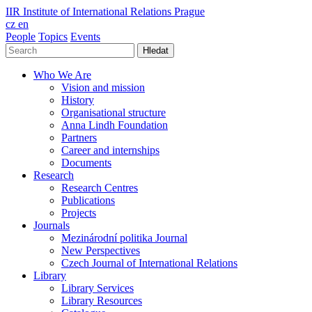
IIR
Institute of International Relations Prague
cz
en
People
Topics
Events
Hledat
Who We Are
Vision and mission
History
Organisational structure
Anna Lindh Foundation
Partners
Career and internships
Documents
Research
Research Centres
Publications
Projects
Journals
Mezinárodní politika Journal
New Perspectives
Czech Journal of International Relations
Library
Library Services
Library Resources