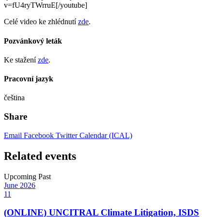
v=fU4ryTWrruE[/youtube]
Celé video ke zhlédnutí
zde
.
Pozvánkový leták
Ke stažení
zde
.
Pracovní jazyk
čeština
Share
Email
Facebook
Twitter
Calendar (ICAL)
Related events
Upcoming
Past
June
2026
11
(ONLINE) UNCITRAL Climate Litigation, ISDS