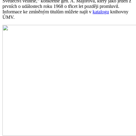
Svědectví velitele,“ konkrétně gen. A. Majorova, který jako jeden z
prvních o událostech roku 1968 o třicet let později promluvil.
Informace ke zmíněným titulům můžete najít v
katalogu
knihovny
ÚMV.