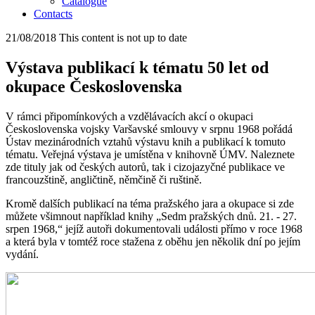
Catalogue
Contacts
21/08/2018
This content is not up to date
Výstava publikací k tématu 50 let od
okupace Československa
V rámci připomínkových a vzdělávacích akcí o okupaci
Československa vojsky Varšavské smlouvy v srpnu 1968 pořádá
Ústav mezinárodních vztahů výstavu knih a publikací k tomuto
tématu. Veřejná výstava je umístěna v knihovně ÚMV. Naleznete
zde tituly jak od českých autorů, tak i cizojazyčné publikace ve
francouzštině, angličtině, němčině či ruštině.
Kromě dalších publikací na téma pražského jara a okupace si zde
můžete všimnout například knihy „Sedm pražských dnů. 21. - 27.
srpen 1968,“ jejíž autoři dokumentovali události přímo v roce 1968
a která byla
v tomtéž roce
stažena z oběhu jen několik dní po jejím
vydání.