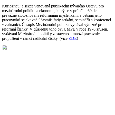
Kuriozitou je sekce věnovaná publikacím bývalého Ústavu pro
mezinárodní politiku a ekonomii, který se v průběhu 60. let
převážně ztotožňoval s reformními myšlenkami a většina jeho
pracovníků se aktivně účastnila řady setkání, seminářů a konferencí
v zahraničí. Časopis Mezinárodní politika vydával výrazně pro-
reformní články. V důsledku toho byl ÚMPE v roce 1970 zrušen,
vydávání Mezinárodní politiky zastaveno a mnozí pracovníci
propuštěni v rámci radikální čistky. (více
ZDE
)