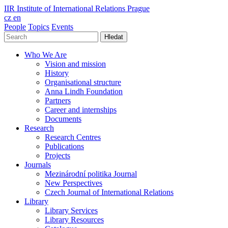
IIR
Institute of International Relations Prague
cz
en
People
Topics
Events
Hledat
Who We Are
Vision and mission
History
Organisational structure
Anna Lindh Foundation
Partners
Career and internships
Documents
Research
Research Centres
Publications
Projects
Journals
Mezinárodní politika Journal
New Perspectives
Czech Journal of International Relations
Library
Library Services
Library Resources